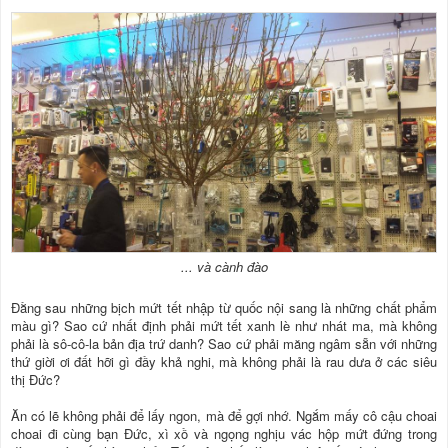
... và cành đào
Đằng sau những bịch mứt tết nhập từ quốc nội sang là những chất phẩm
màu gì? Sao cứ nhất định phải mứt tết xanh lè như nhát ma, mà không
phải là sô-cô-la bản địa trứ danh? Sao cứ phải măng ngâm sẵn với những
thứ giời ơi đất hỡi gì đầy khả nghi, mà không phải là rau dưa ở các siêu
thị Đức?
Ăn có lẽ không phải để lấy ngon, mà để gợi nhớ. Ngắm mấy cô cậu choai
choai đi cùng bạn Đức, xì xồ và ngọng nghịu vác hộp mứt đứng trong