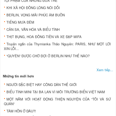
TỘI PHẠM CỦA NHỮNG ĐỨA TRẺ
KHI XÃ HỘI ĐỒNG LÒNG NÓI DỐI
BERLIN, VỌNG MÃI PHÚC ÂM BUỒN
TIẾNG MƯA ĐÊM
CẦN SA, VĂN HÓA VÀ BIỂU TÌNH
THỊT BỤNG, HOA ĐỒNG TIỀN VÀ XE ĐẠP MIFA
Truyện ngắn của Thymianka Thảo Nguyên: PARIS, NHƯ MỘT LỜI
XIN LỖI...
“QUYÊN” ĐƯỢC CHỜ ĐỢI Ở BERLIN NHƯ THẾ NÀO?
Xem tiếp...
Những tin mới hơn
NGƯỜI ĐẶC BIỆT HAY CÔNG DÂN THẾ GIỚI
BIỂU TÌNH MINI TẠI BA LAN VÌ MÔI TRƯỜNG BIỂN VIỆT NAM
MỘT NĂM VỚI HOẠT ĐỘNG THIỆN NGUYỆN CỦA “TÔI VÀ SỨ
QUÁN”
TÂM HỒN Ở ĐÂU?!