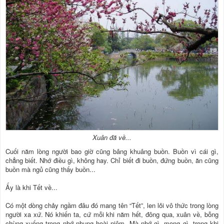
Xuân đã về...
Cuối năm lòng người bao giờ cũng bâng khuâng buồn. Buồn vì cái gì,
chẳng biết. Nhớ điều gì, không hay. Chỉ biết đi buồn, đứng buồn, ăn cũng
buồn mà ngủ cũng thấy buồn...
Ấy là khi Tết về...
Có một dòng chảy ngầm đâu đó mang tên “Tết”, len lỏi vô thức trong lòng
người xa xứ. Nó khiến ta, cứ mỗi khi năm hết, đông qua, xuân về, bỗng
chùng xuống trong nhớ nhung hoài niệm. Mà nhớ gì, mong gì, trong khi