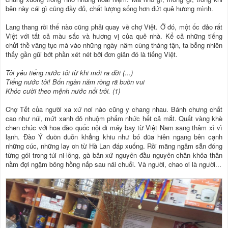
bên này cái gì cũng đầy đủ, chất lượng sống hơn đứt quê hương mình.
Lang thang rồi thế nào cũng phải quay về chợ Việt. Ở đó, một ốc đảo rất
Việt với tất cả màu sắc và hương vị của quê nhà. Kể cả những tiếng
chửi thề văng tục mà vào những ngày năm cùng tháng tận, ta bỗng nhiên
thấy gần gũi bớt phần xét nét bởi đơn giản đó là tiếng Việt.
Tôi yêu tiếng nước tôi từ khi mới ra đời (...)
Tiếng nước tôi! Bốn ngàn năm ròng rã buồn vui
Khóc cười theo mệnh nước nổi trôi. (1)
Chợ Tết của người xa xứ nơi nào cũng y chang nhau. Bánh chưng chất
cao như núi, mứt xanh đỏ nhuộm phẩm nhức hết cả mắt. Quất vàng khè
chen chúc với hoa đào quốc nội đi máy bay từ Việt Nam sang thâm xì vì
lạnh. Đào Ý đuồn đuỗn khẳng khiu như bó đũa hiên ngang bên cạnh
những cúc, những lay ơn từ Hà Lan đáp xuống. Rồi măng ngâm sẵn đóng
từng gói trong túi ni-lông, gà bản xứ nguyên đầu nguyên chân khỏa thân
nằm đợi ngậm bông hồng nấp sau nải chuối. Và người, chao ơi là người...