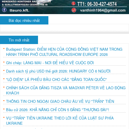
Bài đọc nhiều nhất
Tin mới nhất
Budapest Station: ĐIỂM HẸN CỦA CỘNG ĐỒNG VIỆT NAM TRONG
HÀNH TRÌNH PHỞ CULTURAL ROADSHOW EUROPE 2026
Ghi chép: LÀNG MAI - NƠI ĐỂ HIỂU VỀ CUỘC ĐỜI
Danh sách tỷ phú USD thế giới 2026: HUNGARY CÓ 6 NGƯỜI
"LỘ DIỆN" LÁ PHIẾU BẦU CHO CÁC "ĐẢNG TOÀN QUỐC"
CHÍNH SÁCH CỦA ĐẢNG TISZA VÀ MAGYAR PÉTER VỀ LAO ĐỘNG
KHÁCH
THÔNG TIN CHO NGOẠI GIAO CHÂU ÂU VỀ VỤ "TRẤN" TIỀN
Bầu cử 2026: KHẢ NĂNG CHỈ CÒN 5 ĐẢNG "THƯỢNG ĐÀI"!
VỤ "TRẤN" TIỀN UKRAINE THEO LỜI KỂ CỦA LUẬT SƯ PHÍA
UKRAINE