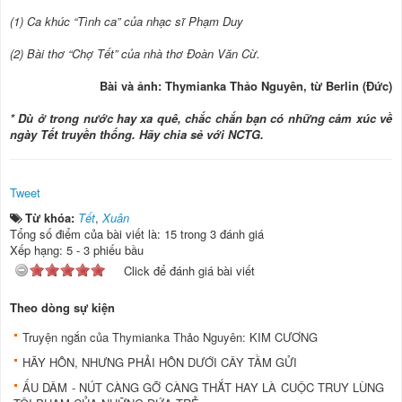
(1) Ca khúc “Tình ca” của nhạc sĩ Phạm Duy
(2) Bài thơ “Chợ Tết” của nhà thơ Đoàn Văn Cừ.
Bài và ảnh:
Thymianka Thảo Nguyên, từ Berlin (Đức)
* Dù ở trong nước hay xa quê, chắc chắn bạn có những cảm xúc về
ngày Tết truyền thống. Hãy chia sẻ với NCTG.
Tweet
Từ khóa:
Tết
,
Xuân
Tổng số điểm của bài viết là: 15 trong 3 đánh giá
Xếp hạng:
5
-
3
phiếu bầu
Click để đánh giá bài viết
Theo dòng sự kiện
Truyện ngắn của Thymianka Thảo Nguyên: KIM CƯƠNG
HÃY HÔN, NHƯNG PHẢI HÔN DƯỚI CÂY TẦM GỬI
ẤU DÂM - NÚT CÀNG GỠ CÀNG THẮT HAY LÀ CUỘC TRUY LÙNG