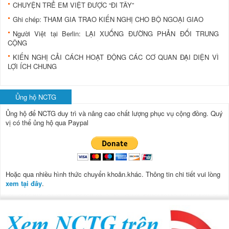
CHUYỆN TRẺ EM VIỆT ĐƯỢC “ĐI TÂY”
Ghi chép: THAM GIA TRAO KIẾN NGHỊ CHO BỘ NGOẠI GIAO
Người Việt tại Berlin: LẠI XUỐNG ĐƯỜNG PHẢN ĐỐI TRUNG
CỘNG
KIẾN NGHỊ CẢI CÁCH HOẠT ĐỘNG CÁC CƠ QUAN ĐẠI DIỆN VÌ
LỢI ÍCH CHUNG
Ủng hộ NCTG
Ủng hộ để NCTG duy trì và nâng cao chất lượng phục vụ cộng đồng.
Quý
vị có thể ủng hộ qua Paypal
Hoặc qua nhiều hình thức chuyển khoản.khác. Thông tin chi tiết vui lòng
xem tại đây
.