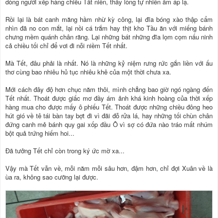
dòng người xếp hàng chiều Tất niên, thấy lòng tự nhiên ấm áp lạ.
Rồi lại là bát canh măng hầm nhừ kỳ công, lại đĩa bóng xào thập cẩm
nhìn đã no con mắt, lại nồi cá trắm hay thịt kho Tầu ăn với miếng bánh
chưng mềm quánh chân răng. Lại những bát những đĩa lọm cọm nấu ninh
cả chiều tối chỉ để vơi đi nỗi niềm Tết nhất.
Mà Tết, đâu phải là nhất. Nó là những kỷ niệm rưng rức gắn liền với ấu
thơ cùng bao nhiêu hủ tục nhiêu khê của một thời chưa xa.
Mới cách đây độ hơn chục năm thôi, mình chẳng bao giờ ngó ngàng đến
Tết nhất. Thoát được giấc mơ đầy ám ảnh khá kinh hoàng của thời xếp
hàng mua cho được mấy ô phiếu Tết. Thoát được những chiều đông heo
hút gió về tê tái bàn tay bợt đi vì đãi đỗ rửa lá, hay những tối chùn chân
đứng canh mẻ bánh quy gai xốp đầu Ô vì sợ có đứa nào tráo mất nhúm
bột quả trứng hiếm hoi...
Đã tưởng Tết chỉ còn trong ký ức mờ xa...
Vậy mà Tết vẫn về, mỗi năm mỗi sâu hơn, đậm hơn, chỉ đợi Xuân về là
ùa ra, không sao cưỡng lại được.