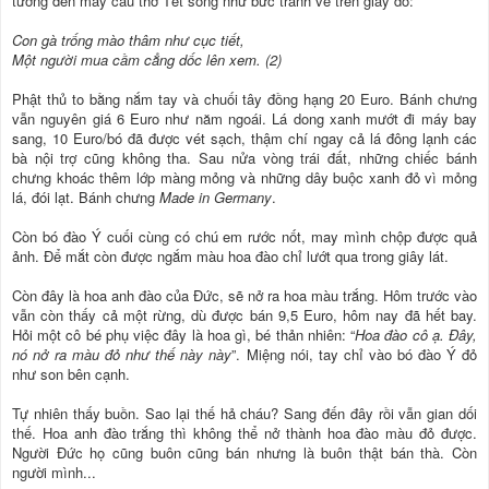
tưởng đến mấy câu thơ Tết sống như bức tranh vẽ trên giấy dó:
Con gà trống mào thâm như cục tiết,
Một người mua cầm cẳng dốc lên xem. (2)
Phật thủ to bằng nắm tay và chuối tây đồng hạng 20 Euro. Bánh chưng
vẫn nguyên giá 6 Euro như năm ngoái. Lá dong xanh mướt đi máy bay
sang, 10 Euro/bó đã được vét sạch, thậm chí ngay cả lá đông lạnh các
bà nội trợ cũng không tha. Sau nửa vòng trái đất, những chiếc bánh
chưng khoác thêm lớp màng mỏng và những dây buộc xanh đỏ vì mỏng
lá, đói lạt. Bánh chưng
Made in Germany
.
Còn bó đào Ý cuối cùng có chú em rước nốt, may mình chộp được quả
ảnh. Để mắt còn được ngắm màu hoa đào chỉ lướt qua trong giây lát.
Còn đây là hoa anh đào của Đức, sẽ nở ra hoa màu trắng. Hôm trước vào
vẫn còn thấy cả một rừng, dù được bán 9,5 Euro, hôm nay đã hết bay.
Hỏi một cô bé phụ việc đây là hoa gì, bé thản nhiên: “
Hoa đào cô ạ. Đây,
nó nở ra màu đỏ như thế này này
”. Miệng nói, tay chỉ vào bó đào Ý đỏ
như son bên cạnh.
Tự nhiên thấy buồn. Sao lại thế hả cháu? Sang đến đây rồi vẫn gian dối
thế. Hoa anh đào trắng thì không thể nở thành hoa đào màu đỏ được.
Người Đức họ cũng buôn cũng bán nhưng là buôn thật bán thà. Còn
người mình...