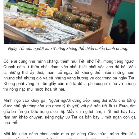
Ngày Tết
của người xa xứ cũng không thể thiếu chiếc bánh chưng...
Có lẽ ai cũng như mình chăng, thèm mùi Tết, nhớ Tết, mong tiếng người.
Quanh năm ứ thừa chất đạm, vẫn nhất thiết phải vác cho đủ bộ. Vẫn
là những thứ ấy thôi, mâm cỗ ngày tết không thể thiếu những nem,
những chả những giò và cả những vàng hương về đốt trong ba ngày Tết.
Không phải vàng in trên giấy bản mà là đô-la photocoppi màu và hương
thì nồng nặc mùi nước hoa rất hãi.
Mình ngó vào khay gà. Người người đứng xếp hàng đợi rước cho bằng
được chú gà trống còn zin (theo lý thuyết) với giá trên trời là 11 Euro, đắt
gấp ba lần gà Đức trong siêu thị. Mấy chị người làm, mắt môi hây hây
râm ran kháo chuyện, riêng ngày 30 Tết đã bán bay... một ngàn con gà
như thế.
Mỗi lần nhìn cảnh chen chúc mua gà cúng Giao thừa, mình đều liên