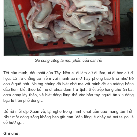
Gà cúng cũng là một phần của cái Tết
Tết của mình, đâu phải của Tây. Nên ai đi làm cứ đi làm, ai đi học cứ đi
học. Lũ trẻ chẳng có niềm vui manh áo mới hay phong bao lì xì như trẻ
con ở quê nhà. Nhưng chúng đã biết chờ mẹ vớt bánh để ăn miếng bánh
đầu tiên, biết theo bố mẹ đi chùa đêm Trừ tịch. Biết xếp hàng chờ ăn bát
cơm chay lấy thảo, và biết động lòng thả vào bàn tay người ăn xin đồng
bạc lẻ trên phố đông…
Để rồi mỗi dịp Xuân về, lại nghe trong mình chút cồn cào mang tên Tết.
Như một dòng sông không bao giờ cạn. Vẫn lặng lẽ chảy về nơi ta gọi là
cố hương…
Ghi chú: