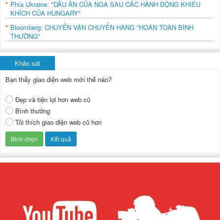
Phía Ukraine: "DẤU ẤN CỦA NGA SAU CÁC HÀNH ĐỘNG KHIÊU
KHÍCH CỦA HUNGARY"
Bloomberg: CHUYẾN VẬN CHUYỂN HÀNG "HOÀN TOÀN BÌNH
THƯỜNG"
Khảo sát
Bạn thấy giao diện web mới thế nào?
Đẹp và tiện lợi hơn web cũ
Bình thường
Tôi thích giao diện web cũ hơn