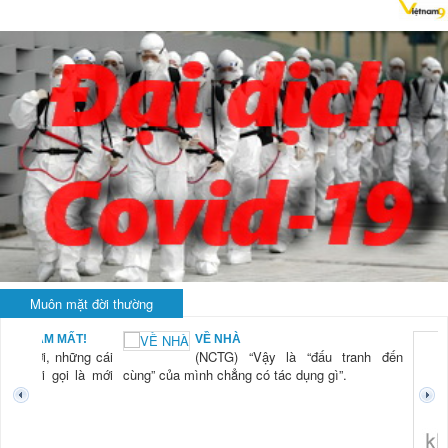
Muôn mặt đời thường
VỀ NHÀ
KH
(NCTG) “Vậy là “đấu tranh đến
LÀ
(N
” của mình chẳng có tác dụng gì”.
ti
th
hi
tr