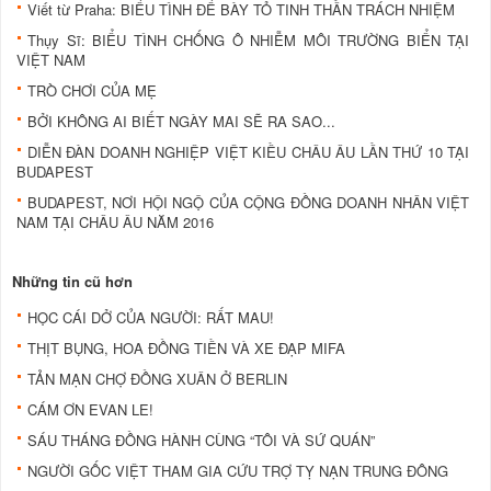
Viết từ Praha: BIỂU TÌNH ĐỂ BÀY TỎ TINH THẦN TRÁCH NHIỆM
Thụy Sĩ: BIỂU TÌNH CHỐNG Ô NHIỄM MÔI TRƯỜNG BIỂN TẠI
VIỆT NAM
TRÒ CHƠI CỦA MẸ
BỞI KHÔNG AI BIẾT NGÀY MAI SẼ RA SAO...
DIỄN ĐÀN DOANH NGHIỆP VIỆT KIỀU CHÂU ÂU LẦN THỨ 10 TẠI
BUDAPEST
BUDAPEST, NƠI HỘI NGỘ CỦA CỘNG ĐỒNG DOANH NHÂN VIỆT
NAM TẠI CHÂU ÂU NĂM 2016
Những tin cũ hơn
HỌC CÁI DỞ CỦA NGƯỜI: RẤT MAU!
THỊT BỤNG, HOA ĐỒNG TIỀN VÀ XE ĐẠP MIFA
TẢN MẠN CHỢ ĐỒNG XUÂN Ở BERLIN
CÁM ƠN EVAN LE!
SÁU THÁNG ĐỒNG HÀNH CÙNG “TÔI VÀ SỨ QUÁN”
NGƯỜI GỐC VIỆT THAM GIA CỨU TRỢ TỴ NẠN TRUNG ĐÔNG