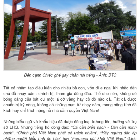
Bên cạnh Chiếc ghế gãy chân nổi tiếng - Ảnh: BTC
Tất cả nhằm tạo điều kiện cho nhiều bà con, vốn dĩ e ngại khi nhắc đến
chủ đề nhạy cảm: chính trị, tham gia đông đảo. Thế cho nên, không có
bóng dáng của bất cứ một lá cờ vàng hay cờ đỏ nào cả. Tất cả được
chuẩn bị kỹ càng, không có những cụm từ nhạy cảm, mang nặng tính đả
kích hay chỉ trích nặng nề nhà cầm quyền Việt Nam!
Những biểu ngữ và khẩu hiệu đã được đồng loạt trương lên, hướng về Trụ
sở LHQ. Những tiếng hô dõng dạc: “
Cá cần biển sạch - Dân cần minh
bạch
”, “
Chính phủ Việt Nam phải có trách nhiệm
”, “
Hãy ngưng đàn áp
những người biểu tình ôn hòa
” hay “
Formosa cút khỏi Việt Nam
” được