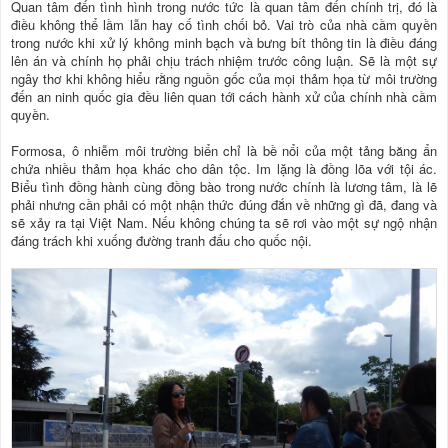
Quan tâm đến tình hình trong nước tức là quan tâm đến chính trị, đó là
điều không thể lầm lẫn hay cố tình chối bỏ. Vai trò của nhà cầm quyền
trong nước khi xử lý không minh bạch và bưng bít thông tin là điều đáng
lên án và chính họ phải chịu trách nhiệm trước công luận. Sẽ là một sự
ngây thơ khi không hiểu rằng nguồn gốc của mọi thảm họa từ môi trường
đến an ninh quốc gia đều liên quan tới cách hành xử của chính nhà cầm
quyền.
Formosa, ô nhiễm môi trường biển chỉ là bề nổi của một tảng băng ẩn
chứa nhiều thảm họa khác cho dân tộc. Im lặng là đồng lõa với tội ác.
Biểu tình đồng hành cùng đồng bào trong nước chính là lương tâm, là lẽ
phải nhưng cần phải có một nhận thức đúng đắn về những gì đã, đang và
sẽ xảy ra tại Việt Nam. Nếu không chúng ta sẽ rơi vào một sự ngộ nhận
đáng trách khi xuống đường tranh đấu cho quốc nội.