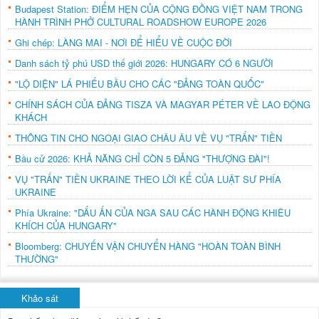
Budapest Station: ĐIỂM HẸN CỦA CỘNG ĐỒNG VIỆT NAM TRONG
HÀNH TRÌNH PHỞ CULTURAL ROADSHOW EUROPE 2026
Ghi chép: LÀNG MAI - NƠI ĐỂ HIỂU VỀ CUỘC ĐỜI
Danh sách tỷ phú USD thế giới 2026: HUNGARY CÓ 6 NGƯỜI
"LỘ DIỆN" LÁ PHIẾU BẦU CHO CÁC "ĐẢNG TOÀN QUỐC"
CHÍNH SÁCH CỦA ĐẢNG TISZA VÀ MAGYAR PÉTER VỀ LAO ĐỘNG
KHÁCH
THÔNG TIN CHO NGOẠI GIAO CHÂU ÂU VỀ VỤ "TRẤN" TIỀN
Bầu cử 2026: KHẢ NĂNG CHỈ CÒN 5 ĐẢNG "THƯỢNG ĐÀI"!
VỤ "TRẤN" TIỀN UKRAINE THEO LỜI KỂ CỦA LUẬT SƯ PHÍA
UKRAINE
Phía Ukraine: "DẤU ẤN CỦA NGA SAU CÁC HÀNH ĐỘNG KHIÊU
KHÍCH CỦA HUNGARY"
Bloomberg: CHUYẾN VẬN CHUYỂN HÀNG "HOÀN TOÀN BÌNH
THƯỜNG"
Khảo sát