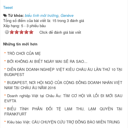
Tweet
Từ khóa:
biểu tình môi trường
,
Genève
Tổng số điểm của bài viết là: 15 trong 3 đánh giá
Xếp hạng:
5
-
3
phiếu bầu
Click để đánh giá bài viết
Những tin mới hơn
TRÒ CHƠI CỦA MẸ
BỞI KHÔNG AI BIẾT NGÀY MAI SẼ RA SAO...
DIỄN ĐÀN DOANH NGHIỆP VIỆT KIỀU CHÂU ÂU LẦN THỨ 10 TẠI
BUDAPEST
BUDAPEST, NƠI HỘI NGỘ CỦA CỘNG ĐỒNG DOANH NHÂN VIỆT
NAM TẠI CHÂU ÂU NĂM 2016
Doanh nghiệp Việt tại Châu Âu: TÌM CƠ HỘI VÀ LỐI ĐI MỚI SAU
EVFTA
BIỂU TÌNH PHẢN ĐỐI TỆ LẠM THU, LẠM QUYỀN TẠI
FRANKFURT
Kiều bào Việt: CÂU CHUYỆN CỨU TRỢ ĐỒNG BÀO MIỀN TRUNG