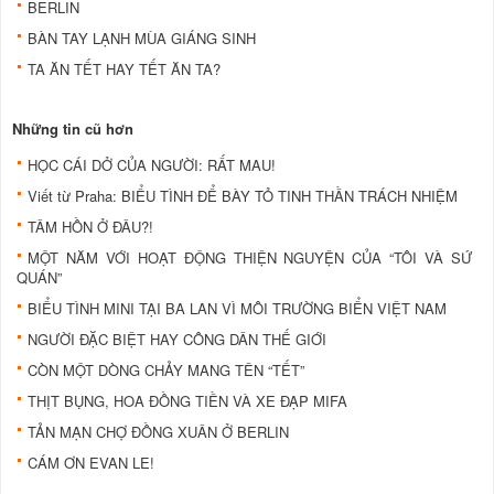
BERLIN
BÀN TAY LẠNH MÙA GIÁNG SINH
TA ĂN TẾT HAY TẾT ĂN TA?
Những tin cũ hơn
HỌC CÁI DỞ CỦA NGƯỜI: RẤT MAU!
Viết từ Praha: BIỂU TÌNH ĐỂ BÀY TỎ TINH THẦN TRÁCH NHIỆM
TÂM HỒN Ở ĐÂU?!
MỘT NĂM VỚI HOẠT ĐỘNG THIỆN NGUYỆN CỦA “TÔI VÀ SỨ
QUÁN”
BIỂU TÌNH MINI TẠI BA LAN VÌ MÔI TRƯỜNG BIỂN VIỆT NAM
NGƯỜI ĐẶC BIỆT HAY CÔNG DÂN THẾ GIỚI
CÒN MỘT DÒNG CHẢY MANG TÊN “TẾT”
THỊT BỤNG, HOA ĐỒNG TIỀN VÀ XE ĐẠP MIFA
TẢN MẠN CHỢ ĐỒNG XUÂN Ở BERLIN
CÁM ƠN EVAN LE!