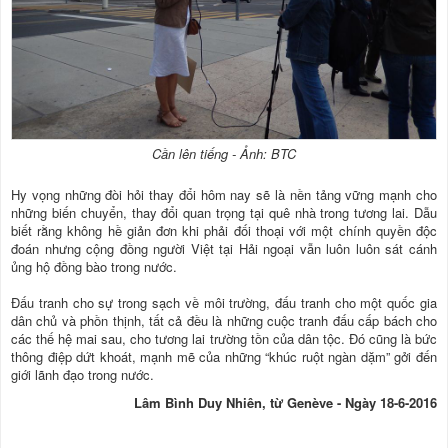
Cần lên tiếng - Ảnh: BTC
Hy vọng những đòi hỏi thay đổi hôm nay sẽ là nền tảng vững mạnh cho
những biến chuyển, thay đổi quan trọng tại quê nhà trong tương lai. Dẫu
biết rằng không hề giản đơn khi phải đối thoại với một chính quyền độc
đoán nhưng cộng đồng người Việt tại Hải ngoại vẫn luôn luôn sát cánh
ủng hộ đồng bào trong nước.
Đấu tranh cho sự trong sạch về môi trường, đấu tranh cho một quốc gia
dân chủ và phồn thịnh, tất cả đều là những cuộc tranh đấu cấp bách cho
các thế hệ mai sau, cho tương lai trường tồn của dân tộc. Đó cũng là bức
thông điệp dứt khoát, mạnh mẽ của những “khúc ruột ngàn dặm” gởi đến
giới lãnh đạo trong nước.
Lâm Bình Duy Nhiên, từ Genève - Ngày 18-6-2016