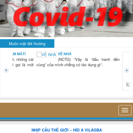
Muôn mặt đời thường
VỀ NHÀ
(NCTG) “Vậy là “đấu tranh đến
cùng” của mình chẳng có tác dụng gì”.
không nghĩ tới bất kỳ điều gì
NHỊP CẦU THẾ GIỚI – HÍD A VILÁGBA