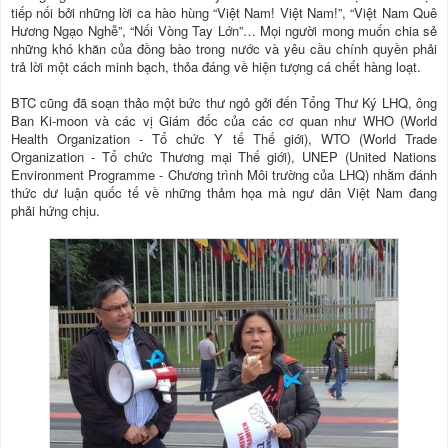
tiếp nối bởi những lời ca hào hùng “Việt Nam! Việt Nam!”, “Việt Nam Quê
Hương Ngạo Nghễ”, “Nối Vòng Tay Lớn”… Mọi người mong muốn chia sẻ
những khó khăn của đồng bào trong nước và yêu cầu chính quyền phải
trả lời một cách minh bạch, thỏa đáng về hiện tượng cá chết hàng loạt.
BTC cũng đã soạn thảo một bức thư ngỏ gởi đến Tổng Thư Ký LHQ, ông
Ban Ki-moon và các vị Giám đốc của các cơ quan như WHO (World
Health Organization - Tổ chức Y tế Thế giới), WTO (World Trade
Organization - Tổ chức Thương mại Thế giới), UNEP (United Nations
Environment Programme - Chương trình Môi trường của LHQ) nhằm đánh
thức dư luận quốc tế về những thảm họa mà ngư dân Việt Nam đang
phải hứng chịu.