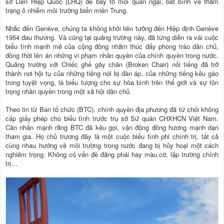
sở Liên Hiệp Quốc (LHQ) để bày tỏ mối quan ngại, bất bình về thảm
trạng ô nhiễm môi trường biển miền Trung.
Nhắc đến Genève, chúng ta không khỏi liên tưởng đến Hiệp định Genève
1954 đau thương. Và cũng tại quảng trường này, đã từng diễn ra vài cuộc
biểu tình mạnh mẽ của cộng đồng nhằm thúc đẩy phong trào dân chủ,
đồng thời lên án những vi phạm nhân quyền của chính quyền trong nước.
Quảng trường với Chiếc ghế gãy chân (Broken Chair) nổi tiếng đã trở
thành nơi hội tụ của những tiếng nói bị đàn áp, của những tiếng kêu gào
trong tuyệt vọng, là biểu tượng cho sự hòa bình trên thế giới và sự tôn
trọng nhân quyền trong một xã hội dân chủ.
Theo tin từ Ban tổ chức (BTC), chính quyền địa phương đã từ chối không
cấp giấy phép cho biểu tình trước trụ sở Sứ quán CHXHCN Việt Nam.
Cần nhấn mạnh rằng BTC đã kêu gọi, vận động đồng hương mạnh dạn
tham gia. Họ chủ trương đây là một cuộc biểu tình phi chính trị, tất cả
cùng nhau hướng về môi trường trong nước đang bị hủy hoại một cách
nghiêm trọng. Không có vấn đề đảng phái hay màu cờ, lập trường chính
trị…