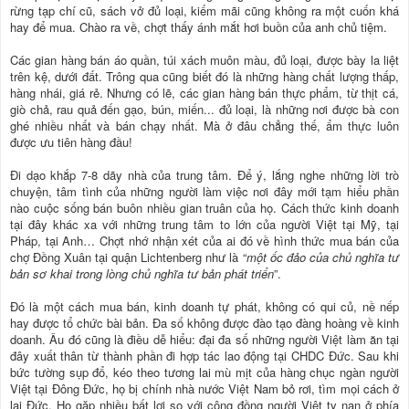
rừng tạp chí cũ, sách vở đủ loại, kiếm mãi cũng không ra một cuốn khá
hay để mua. Chào ra về, chợt thấy ánh mắt hơi buồn của anh chủ tiệm.
Các gian hàng bán áo quần, túi xách muôn màu, đủ loại, được bày la liệt
trên kệ, dưới đất. Trông qua cũng biết đó là những hàng chất lượng thấp,
hàng nhái, giá rẻ. Nhưng có lẽ, các gian hàng bán thực phẩm, từ thịt cá,
giò chả, rau quả đến gạo, bún, miến... đủ loại, là những nơi được bà con
ghé nhiều nhất và bán chạy nhất. Mà ở đâu chẳng thế, ẩm thực luôn
được ưu tiên hàng đầu!
Đi dạo khắp 7-8 dãy nhà của trung tâm. Để ý, lắng nghe những lời trò
chuyện, tâm tình của những người làm việc nơi đây mới tạm hiểu phần
nào cuộc sống bán buôn nhiều gian truân của họ. Cách thức kinh doanh
tại đây khác xa với những trung tâm to lớn của người Việt tại Mỹ, tại
Pháp, tại Anh… Chợt nhớ nhận xét của ai đó về hình thức mua bán của
chợ Đồng Xuân tại quận Lichtenberg như là “
một ốc đảo của chủ nghĩa tư
bản sơ khai trong lòng chủ nghĩa tư bản phát triển
”.
Đó là một cách mua bán, kinh doanh tự phát, không có qui củ, nề nếp
hay được tổ chức bài bản. Đa số không được đào tạo đàng hoàng về kinh
doanh. Âu đó cũng là điều dễ hiểu: đại đa số những người Việt làm ăn tại
đây xuất thân từ thành phần đi hợp tác lao động tại CHDC Đức. Sau khi
bức tường sụp đổ, kéo theo tương lai mù mịt của hàng chục ngàn người
Việt tại Đông Đức, họ bị chính nhà nước Việt Nam bỏ rơi, tìm mọi cách ở
lại Đức. Họ gặp nhiều bất lợi so với cộng đồng người Việt tỵ nạn ở phía