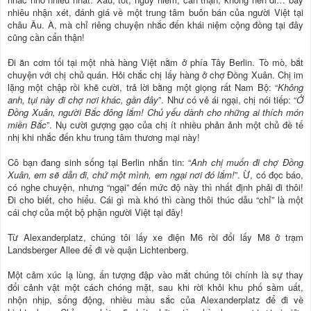
nhiêu nhận xét, đánh giá về một trung tâm buôn bán của người Việt tại
châu Âu. À, mà chỉ riêng chuyện nhắc đến khái niệm cộng đồng tại đây
cũng cần cẩn thận!
Đi ăn cơm tối tại một nhà hàng Việt nằm ở phía Tây Berlin. Tò mò, bắt
chuyện với chị chủ quán. Hỏi chắc chị lấy hàng ở chợ Đồng Xuân. Chị im
lặng một chập rồi khẽ cười, trả lời bằng một giọng rất Nam Bộ: “
Không
anh, tụi này đi chợ nơi khác, gần đây
”. Như có vẻ ái ngại, chị nói tiếp: “
Ở
Đồng Xuân, người Bắc đông lắm! Chủ yếu dành cho những ai thích món
miền Bắc
”. Nụ cười gượng gạo của chị ít nhiều phản ảnh một chủ đề tế
nhị khi nhắc đến khu trung tâm thương mại này!
Cô bạn đang sinh sống tại Berlin nhắn tin: “
Anh chị muốn đi chợ Đồng
Xuân, em sẽ dẫn đi, chứ một mình, em ngại nơi đó lắm!
”. Ừ, có đọc báo,
có nghe chuyện, nhưng “ngại” đến mức độ này thì nhất định phải đi thôi!
Đi cho biết, cho hiểu. Cái gì mà khó thì càng thôi thúc dẫu “chỉ” là một
cái chợ của một bộ phận người Việt tại đây!
Từ Alexanderplatz, chúng tôi lấy xe điện M6 rồi đổi lấy M8 ở trạm
Landsberger Allee để đi về quận Lichtenberg.
Một cảm xúc lạ lùng, ấn tượng đập vào mắt chúng tôi chính là sự thay
đổi cảnh vật một cách chóng mặt, sau khi rời khỏi khu phố sầm uất,
nhộn nhịp, sống động, nhiều màu sắc của Alexanderplatz để đi về