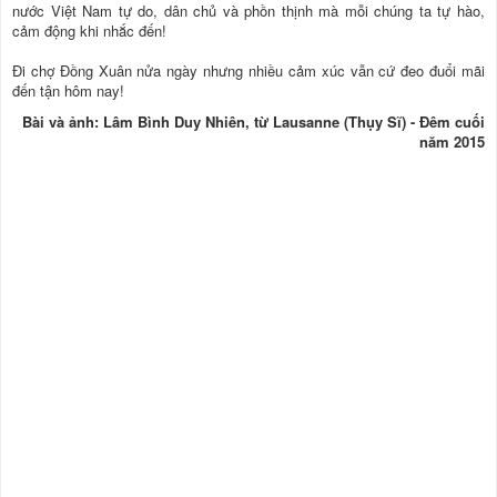
nước Việt Nam tự do, dân chủ và phồn thịnh mà mỗi chúng ta tự hào,
cảm động khi nhắc đến!
Đi chợ Đồng Xuân nửa ngày nhưng nhiều cảm xúc vẫn cứ đeo đuổi mãi
đến tận hôm nay!
Bài và ảnh: Lâm Bình Duy Nhiên, từ Lausanne (Thụy Sĩ) - Đêm cuối
năm 2015