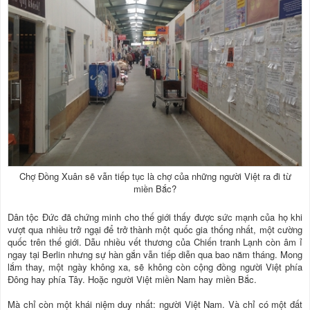
Chợ Đồng Xuân sẽ vẫn tiếp tục là chợ của những người Việt ra đi từ
miền Bắc?
Dân tộc Đức đã chứng minh cho thế giới thấy được sức mạnh của họ khi
vượt qua nhiều trở ngại để trở thành một quốc gia thống nhất, một cường
quốc trên thế giới. Dẫu nhiều vết thương của Chiến tranh Lạnh còn âm ỉ
ngay tại Berlin nhưng sự hàn gắn vẫn tiếp diễn qua bao năm tháng. Mong
lắm thay, một ngày không xa, sẽ không còn cộng đồng người Việt phía
Đông hay phía Tây. Hoặc người Việt miền Nam hay miền Bắc.
Mà chỉ còn một khái niệm duy nhất: người Việt Nam. Và chỉ có một đất