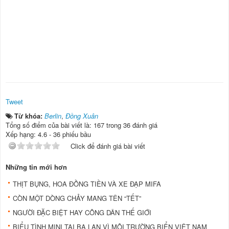
Tweet
Từ khóa:
Berlin
,
Đồng Xuân
Tổng số điểm của bài viết là: 167 trong 36 đánh giá
Xếp hạng:
4.6
-
36
phiếu bầu
Click để đánh giá bài viết
Những tin mới hơn
THỊT BỤNG, HOA ĐỒNG TIỀN VÀ XE ĐẠP MIFA
CÒN MỘT DÒNG CHẢY MANG TÊN “TẾT”
NGƯỜI ĐẶC BIỆT HAY CÔNG DÂN THẾ GIỚI
BIỂU TÌNH MINI TẠI BA LAN VÌ MÔI TRƯỜNG BIỂN VIỆT NAM