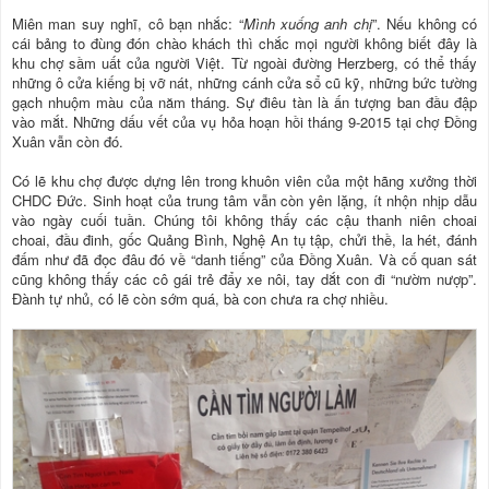
Miên man suy nghĩ, cô bạn nhắc: “
Mình xuống anh chị
”. Nếu không có
cái bảng to đùng đón chào khách thì chắc mọi người không biết đây là
khu chợ sầm uất của người Việt. Từ ngoài đường Herzberg, có thể thấy
những ô cửa kiếng bị vỡ nát, những cánh cửa sổ cũ kỹ, những bức tường
gạch nhuộm màu của năm tháng. Sự điêu tàn là ấn tượng ban đầu đập
vào mắt. Những dấu vết của vụ hỏa hoạn hồi tháng 9-2015 tại chợ Đồng
Xuân vẫn còn đó.
Có lẽ khu chợ được dựng lên trong khuôn viên của một hãng xưởng thời
CHDC Đức. Sinh hoạt của trung tâm vẫn còn yên lặng, ít nhộn nhịp dẫu
vào ngày cuối tuần. Chúng tôi không thấy các cậu thanh niên choai
choai, đầu đinh, gốc Quảng Bình, Nghệ An tụ tập, chửi thề, la hét, đánh
đấm như đã đọc đâu đó về “danh tiếng” của Đồng Xuân. Và cố quan sát
cũng không thấy các cô gái trẻ đẩy xe nôi, tay dắt con đi “nườm nượp”.
Đành tự nhủ, có lẽ còn sớm quá, bà con chưa ra chợ nhiều.