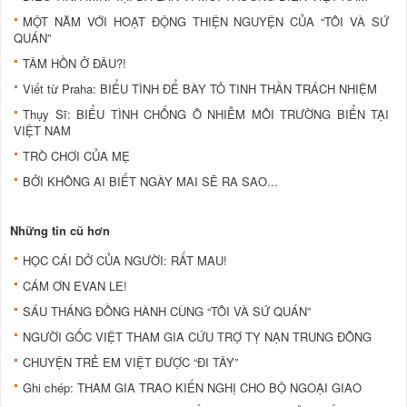
MỘT NĂM VỚI HOẠT ĐỘNG THIỆN NGUYỆN CỦA “TÔI VÀ SỨ
QUÁN”
TÂM HỒN Ở ĐÂU?!
Viết từ Praha: BIỂU TÌNH ĐỂ BÀY TỎ TINH THẦN TRÁCH NHIỆM
Thụy Sĩ: BIỂU TÌNH CHỐNG Ô NHIỄM MÔI TRƯỜNG BIỂN TẠI
VIỆT NAM
TRÒ CHƠI CỦA MẸ
BỞI KHÔNG AI BIẾT NGÀY MAI SẼ RA SAO...
Những tin cũ hơn
HỌC CÁI DỞ CỦA NGƯỜI: RẤT MAU!
CÁM ƠN EVAN LE!
SÁU THÁNG ĐỒNG HÀNH CÙNG “TÔI VÀ SỨ QUÁN”
NGƯỜI GỐC VIỆT THAM GIA CỨU TRỢ TỴ NẠN TRUNG ĐÔNG
CHUYỆN TRẺ EM VIỆT ĐƯỢC “ĐI TÂY”
Ghi chép: THAM GIA TRAO KIẾN NGHỊ CHO BỘ NGOẠI GIAO