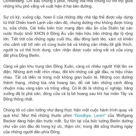
Lichtenberg. Chỉ sau chừng 5 phút, những tòa nhà chung cư trơ trọi giữa
những khu phố vắng vẻ xuất hiện ở hai bên đường.
Sự cũ kỹ, xuống cấp, hoen ố của những dãy nhà tập thể được xây dựng
từ thời Chiến tranh Lạnh vẫn nằm đó, nhưng dường như không được trùng
tu, sửa chữa. Cái kiểu kiến trúc mang đậm dấu ấn của Stalin tại các
nước thuộc khối XHCN ở Đông Âu vẫn hiện hữu trên những đại lộ rộng
lớn. Tiết trời của những ngày cuối thu, đầu đông lạnh lẽo, xám xịt khiến
cho cảnh vật trở nên vô cùng buồn bã và không cần nhiều lời giải thích,
người ta có thể hình dung, cảm nhận được cuộc sống vất vả của vùng
đất phía Đông Berlin.
Càng về gần khu trung tâm Đồng Xuân, càng có nhiều người Việt lên xe
điện. Những ánh mắt nhìn nhau, đôi khi những cái gật đầu, ra hiệu chào
nhau. Tất cả diễn ra trong một không gian buồn tẻ. Những con đường
thênh thang, những tòa nhà hoang tàn, đổ nát bên những cánh đồng
nhuộm màu vàng sậm và trống vắng. Có lẽ đó là những xí nghiệp, hãng
xưởng đã bị phá sản, đóng cửa và bị bỏ hoang sau khi hai miền Tây và
Đông thống nhất.
Chúng tôi có cảm tưởng như đang thực hiện một cuộc hành trình quay về
quá khứ. Như thể những thước phim
“Goodbye, Lenin!”
của Wolfgang
Becker đang hiện dần trước mắt. Sự tồn tại của bức tường Berlin dường
như vẫn còn đâu đó trong ký ức, thậm chí, trong đời sống thường ngày
của những người dân phía Đông.