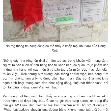
Những thông tin cộng đồng có thể thấy ở khắp mọi khu vực của Đồng
Xuân
Những dãy nhà rộng lớn (Halle) nằm tọa lạc trong khuôn viên trung tâm.
Người ta bán buôn đủ thứ hàng hóa từ sách báo, áo quần, thực phẩm đến
những nhà hàng với các món ăn thuần túy của miền Bắc (hay đơn giản
thuần Việt). Trên những bức tường, các thông tin tìm việc, bán hàng, tìm
vợ, tìm chồng, làm giấy tờ được dán nhan nhản. Đây có lẽ là một khía
cạnh sinh hoạt mang đậm tính chất cộng đồng, “luật bất thành văn”, chỉ
tồn tại giữa những người Việt với nhau.
Vào trong một tiệm sách báo, thấy vô số các tạp chí bên nhà từ bao năm
trước vẫn còn được bày bán. Chắc họ gởi theo từng container, sang đây
dán giá 1-2 Euro. Đặc biệt các loại báo như “An ninh Thủ đô”, “Công an”,
“Pháp luật”…được chuyển qua đường hàng không hàng tuần. Giữa một