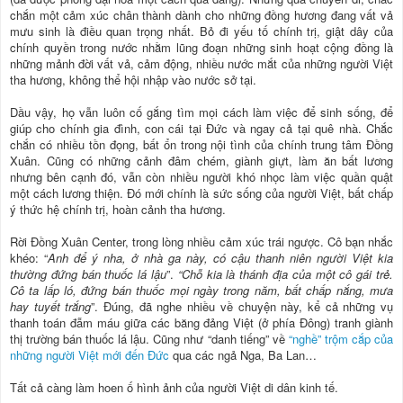
chắn một cảm xúc chân thành dành cho những đồng hương đang vất vả
mưu sinh là điều quan trọng nhất. Bỏ đi yếu tố chính trị, giật dây của
chính quyền trong nước nhằm lũng đoạn những sinh hoạt cộng đồng là
những mảnh đời vất vả, cảm động, nhiều nước mắt của những người Việt
tha hương, không thể hội nhập vào nước sở tại.
Dầu vậy, họ vẫn luôn cố gắng tìm mọi cách làm việc để sinh sống, để
giúp cho chính gia đình, con cái tại Đức và ngay cả tại quê nhà. Chắc
chắn có nhiều tồn đọng, bất ổn trong nội tình của chính trung tâm Đồng
Xuân. Cũng có những cảnh đâm chém, giành giựt, làm ăn bất lương
nhưng bên cạnh đó, vẫn còn nhiều người khó nhọc làm việc quần quật
một cách lương thiện. Đó mới chính là sức sống của người Việt, bất chấp
ý thức hệ chính trị, hoàn cảnh tha hương.
Rời Đồng Xuân Center, trong lòng nhiều cảm xúc trái ngược. Cô bạn nhắc
khéo: “
Anh để ý nha, ở nhà ga này, có cậu thanh niên người Việt kia
thường đứng bán thuốc lá lậu
”.
“Chỗ kia là thánh địa của một cô gái trẻ.
Cô ta lấp ló, đứng bán thuốc mọi ngày trong năm, bất chấp nắng, mưa
hay tuyết trắng
”. Đúng, đã nghe nhiều về chuyện này, kể cả những vụ
thanh toán đẫm máu giữa các băng đảng Việt (ở phía Đông) tranh giành
thị trường bán thuốc lá lậu. Cũng như “danh tiếng” về
“nghề” trộm cắp của
những người Việt mới đến Đức
qua các ngả Nga, Ba Lan…
Tất cả càng làm hoen ố hình ảnh của người Việt di dân kinh tế.