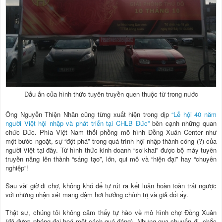
Dấu ấn của hình thức tuyên truyền quen thuộc từ trong nước
Ông Nguyễn Thiện Nhân cũng từng xuất hiện trong dịp
“Lễ hội 40 năm
người Việt hội nhập và phát triển tại CHLB Đức”
bên cạnh những quan
chức Đức. Phía Việt Nam thổi phồng mô hình Đồng Xuân Center như
một bước ngoặt, sự “đột phá” trong quá trình hội nhập thành công (?) của
người Việt tại đây. Từ hình thức kinh doanh “sơ khai” được bộ máy tuyên
truyền nâng lên thành “sáng tạo”, lớn, qui mô và “hiện đại” hay “chuyên
nghiệp”!
Sau vài giờ đi chợ, không khó để tự rút ra kết luận hoàn toàn trái ngược
với những nhận xét mang đậm hơi hướng chính trị và giả dối ấy.
Thật sự, chúng tôi không cảm thấy tự hào về mô hình chợ Đồng Xuân
(đã được phóng đại hoá một cách quá đáng). Nhưng qua chuyến đi, chắc