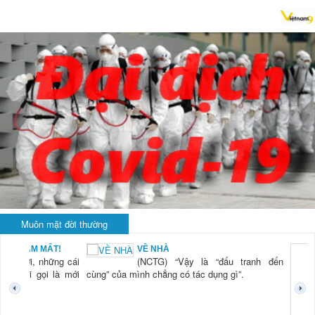
Muôn mặt đời thường
T!
VỀ NHÀ
ng cái
(NCTG) “Vậy là “đấu tranh đến
 là mới
cùng” của mình chẳng có tác dụng gì”.