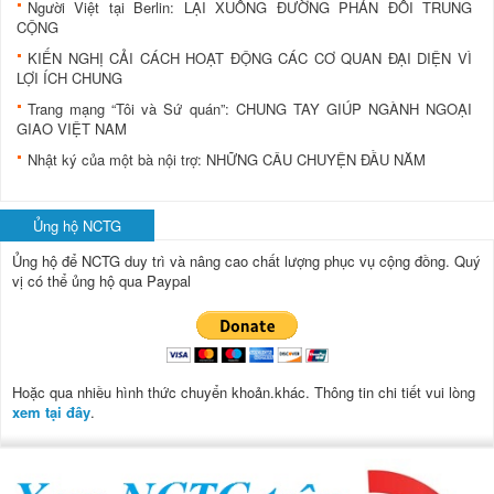
Người Việt tại Berlin: LẠI XUỐNG ĐƯỜNG PHẢN ĐỐI TRUNG
CỘNG
KIẾN NGHỊ CẢI CÁCH HOẠT ĐỘNG CÁC CƠ QUAN ĐẠI DIỆN VÌ
LỢI ÍCH CHUNG
Trang mạng “Tôi và Sứ quán”: CHUNG TAY GIÚP NGÀNH NGOẠI
GIAO VIỆT NAM
Nhật ký của một bà nội trợ: NHỮNG CÂU CHUYỆN ĐẦU NĂM
Ủng hộ NCTG
Ủng hộ để NCTG duy trì và nâng cao chất lượng phục vụ cộng đồng.
Quý
vị có thể ủng hộ qua Paypal
Hoặc qua nhiều hình thức chuyển khoản.khác. Thông tin chi tiết vui lòng
xem tại đây
.