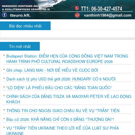
Bài đọc nhiều nhất
Tin mới nhất
Budapest Station: ĐIỂM HẸN CỦA CỘNG ĐỒNG VIỆT NAM TRONG
HÀNH TRÌNH PHỞ CULTURAL ROADSHOW EUROPE 2026
Ghi chép: LÀNG MAI - NƠI ĐỂ HIỂU VỀ CUỘC ĐỜI
Danh sách tỷ phú USD thế giới 2026: HUNGARY CÓ 6 NGƯỜI
"LỘ DIỆN" LÁ PHIẾU BẦU CHO CÁC "ĐẢNG TOÀN QUỐC"
CHÍNH SÁCH CỦA ĐẢNG TISZA VÀ MAGYAR PÉTER VỀ LAO ĐỘNG
KHÁCH
THÔNG TIN CHO NGOẠI GIAO CHÂU ÂU VỀ VỤ "TRẤN" TIỀN
Bầu cử 2026: KHẢ NĂNG CHỈ CÒN 5 ĐẢNG "THƯỢNG ĐÀI"!
VỤ "TRẤN" TIỀN UKRAINE THEO LỜI KỂ CỦA LUẬT SƯ PHÍA
UKRAINE