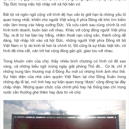
Tây Đức trong việc hội nhập với xã hội bản xứ.
Bất lợi về ngôn ngữ cộng với trình độ học vấn bị giới hạn là những yếu tố
quan trọng nhất, khiến cho người Việt sống ở phía Đông rất khó tìm kiếm
việc làm trong các hãng xưởng Đức. Và cứu cánh sau cùng chính là mô
hình kinh doanh, buôn bán với nhau. Khác với cộng đồng người Việt phía
Tây, ra đi từ hai bàn tay trắng, nhằm thoát nạn cộng sản, thành công dễ
dàng, hội nhập tốt vào xã hội Đức, những người Việt phía Đông rời bỏ
Việt Nam vì lý do kinh tế hơn là chính trị. Đó cũng là sự khác biệt lớn, vô
hình đã chia cắt, cản trở hai cộng đồng gần gũi, giao lưu với nhau.
Trong khuôn viên của chợ, thấy nhiều bích chương có hình cờ đỏ sao
vàng, cả những biểu ngữ mừng ngày giải phóng Thủ đô… Có lẽ, chỉ ở
những trung tâm thương mại ở Đông Âu mới có những hình ảnh như thế.
Sự hiện diện của nhà cầm quyền Việt Nam tại chợ Đồng Xuân trong
những dịp lễ lạt, mít tinh hay sự kiện quan trọng “được” cộng đồng tại đây
chấp nhận. Những quan chức của chính phủ hay hệ thống báo chí trong
nước vẫn thường ghé thăm hay đưa tin về chợ.