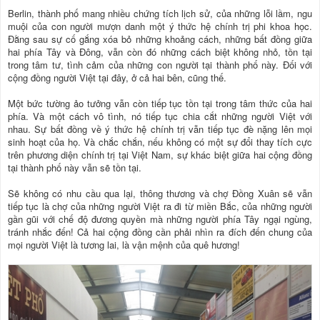
Berlin, thành phố mang nhiều chứng tích lịch sử, của những lỗi lầm, ngu
muội của con người mượn danh một ý thức hệ chính trị phi khoa học.
Đằng sau sự cố gắng xóa bỏ những khoảng cách, những bất đồng giữa
hai phía Tây và Đông, vẫn còn đó những cách biệt không nhỏ, tồn tại
trong tâm tư, tình cảm của những con người tại thành phố này. Đối với
cộng đồng người Việt tại đây, ở cả hai bên, cũng thế.
Một bức tường ảo tưởng vẫn còn tiếp tục tồn tại trong tâm thức của hai
phía. Và một cách vô tình, nó tiếp tục chia cắt những người Việt với
nhau. Sự bất đồng về ý thức hệ chính trị vẫn tiếp tục đè nặng lên mọi
sinh hoạt của họ. Và chắc chắn, nếu không có một sự đổi thay tích cực
trên phương diện chính trị tại Việt Nam, sự khác biệt giữa hai cộng đồng
tại thành phố này vẫn sẽ tồn tại.
Sẽ không có nhu cầu qua lại, thông thương và chợ Đồng Xuân sẽ vẫn
tiếp tục là chợ của những người Việt ra đi từ miền Bắc, của những người
gần gũi với chế độ đương quyền mà những người phía Tây ngại ngùng,
tránh nhắc đến! Cả hai cộng đồng cần phải nhìn ra đích đến chung của
mọi người Việt là tương lai, là vận mệnh của quê hương!