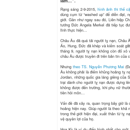
làm…”.
Rạng sáng 2-9-2015,
hình ảnh thi thể c
dùng cụm từ “washed up” để diễn đạt, ng
giới. Gần như ngay sau đó, Liên hiệp Ch
tướng Đức Angela Merkel đã tiếp tục đ
lĩnh thực hiện…
Châu Âu đã quá tải người tỵ nạn, Châu 
Áo, Hung, Đức đã khép và kiểm soát gắt
tháng 9, người tỵ nạn không còn đổ xô
châu Âu được truyền đi trên bản tin của 
Nhưng
theo TS. Nguyễn Phương Mai
(Đạ
Âu không phải là điểm khủng hoảng tỵ n
Jordan, những quốc gia láng giềng của Sy
trại dành cho người tỵ nạn được dựng lê
không được đến trường, khi phụ nữ thườn
tiền hồi môn…
Vấn đề đã xảy ra, quan trọng bây giờ là c
hoảng hiện nay. Giúp người là theo khả 
trong thế giới hiện đại, xuất thân từ tỵ
vệ quyền lợi của họ.
Hoa Kỳ là ví dụ điển hình nhất cho một 