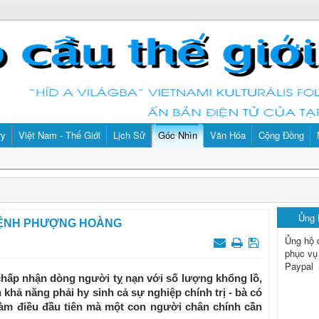
ry
Việt Nam - Thế Giới
Lịch Sử
Góc Nhìn
Văn Hóa
Cộng Đồng
Ủng
LỆNH PHƯỢNG HOÀNG
Ủng hộ 
phục vụ
Paypal
chấp nhận dòng người tỵ nạn với số lượng khổng lồ,
hả năng phải hy sinh cả sự nghiệp chính trị - bà có
 làm điều đầu tiên mà một con người chân chính cần