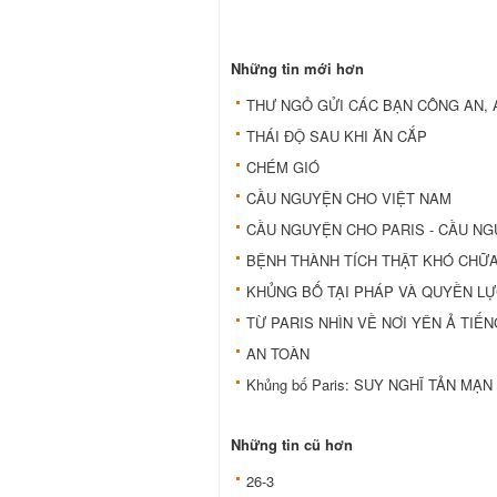
Những tin mới hơn
THƯ NGỎ GỬI CÁC BẠN CÔNG AN,
THÁI ĐỘ SAU KHI ĂN CẮP
CHÉM GIÓ
CẦU NGUYỆN CHO VIỆT NAM
CẦU NGUYỆN CHO PARIS - CẦU N
BỆNH THÀNH TÍCH THẬT KHÓ CHỮ
KHỦNG BỐ TẠI PHÁP VÀ QUYỀN L
TỪ PARIS NHÌN VỀ NƠI YÊN Ả TIẾ
AN TOÀN
Khủng bố Paris: SUY NGHĨ TẢN MẠN
Những tin cũ hơn
26-3