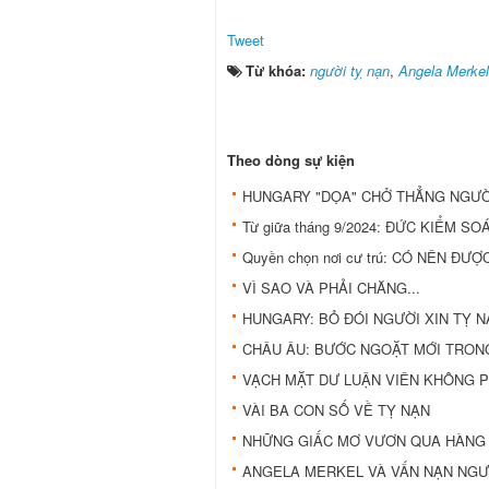
Tweet
Từ khóa:
người tỵ nạn
,
Angela Merkel
Theo dòng sự kiện
HUNGARY "DỌA" CHỞ THẲNG NGƯỜ
Từ giữa tháng 9/2024: ĐỨC KIỂM 
Quyền chọn nơi cư trú: CÓ NÊN Đ
VÌ SAO VÀ PHẢI CHĂNG...
HUNGARY: BỎ ĐÓI NGƯỜI XIN TỴ NẠ
CHÂU ÂU: BƯỚC NGOẶT MỚI TRONG
VẠCH MẶT DƯ LUẬN VIÊN KHÔNG PH
VÀI BA CON SỐ VỀ TỴ NẠN
NHỮNG GIẤC MƠ VƯƠN QUA HÀNG
ANGELA MERKEL VÀ VẤN NẠN NGƯ