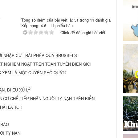
Tổng số điểm của bài viết là: 51 trong 11 đánh giá
Xếp hạng:
4.6
-
11
phiếu bầu
Click để đánh giá bài viết
I NHẬP CƯ TRÁI PHÉP QUA BRUSSELS
SOÁT NGHIÊM NGẶT TRÊN TOÀN TUYẾN BIÊN GIỚI
ƯỢC XEM LÀ MỘT QUYỀN PHỔ QUÁT?
N, BỊ EU XỬ LÝ
 CƠ CHẾ TIẾP NHẬN NGƯỜI TỴ NẠN TRÊN BIỂN
ẢI LÀ TỘI!
 RÀO
ỜI TỴ NẠN