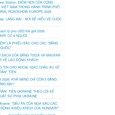
est Station: ĐIỂM HẸN CỦA CỘNG
 VIỆT NAM TRONG HÀNH TRÌNH PHỞ
URAL ROADSHOW EUROPE 2026
hép: LÀNG MAI - NƠI ĐỂ HIỂU VỀ CUỘC
ách tỷ phú USD thế giới 2026:
ARY CÓ 6 NGƯỜI
IỆN" LÁ PHIẾU BẦU CHO CÁC "ĐẢNG
 QUỐC"
H SÁCH CỦA ĐẢNG TISZA VÀ MAGYAR
R VỀ LAO ĐỘNG KHÁCH
G TIN CHO NGOẠI GIAO CHÂU ÂU VỀ
RẤN" TIỀN
ử 2026: KHẢ NĂNG CHỈ CÒN 5 ĐẢNG
NG ĐÀI"!
RẤN" TIỀN UKRAINE THEO LỜI KỂ
LUẬT SƯ PHÍA UKRAINE
Ukraine: "DẤU ẤN CỦA NGA SAU CÁC
 ĐỘNG KHIÊU KHÍCH CỦA HUNGARY"