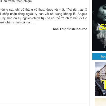
U lẩn tránh trách nhiệm.
ó đúng sai, chỉ có thắng và thua, được và mất. “
Trái đất này là
 bố chấp nhận dòng người tỵ nạn với số lượng khổng lồ, Angela
hy sinh cả sự nghiệp chính trị - bà có thể rớt chức bất kỳ lúc
người chân chính cần làm…
Anh Thư, từ Melbourne
Theo