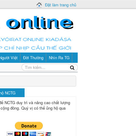
Đặt làm trang chủ
Người Việt
Đời Thường
Nhìn Ra TG
 hộ NCTG
để NCTG duy trì và nâng cao chất lượng
 cộng đồng.
Quý vị có thể ủng hộ qua