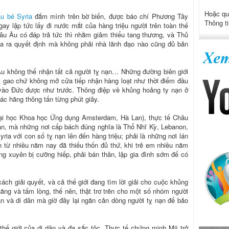
Hoặc qu
ậu bé Syria
đắm mình trên bờ biển, được báo chí Phương Tây
Thông ti
ay lập tức lấy đi nước mắt của hàng triệu người trên toàn thế
âu Âu có đáp trả tức thì nhằm giảm thiểu tang thương, và Thủ
ưa ra quyết định mà không phải nhà lãnh đạo nào cũng đủ bản
Âu không thể nhận tất cả người tỵ nạn… Những đường biên giới
 gao chứ không mở cửa tiếp nhận hàng loạt như thời điểm đầu
 vào Đức được như trước. Thông điệp về khủng hoảng ty nạn ở
các hãng thông tấn từng phút giây.
i học Khoa học Ứng dụng Amsterdam, Hà Lan), thực tế Châu
ạn, mà những nơi cấp bách đúng nghĩa là Thổ Nhĩ Kỳ, Lebanon,
ria với con số tỵ nạn lên đến hàng triệu; phải là những nơi lán
n từ nhiều năm nay đã thiếu thốn đủ thứ, khi trẻ em nhiều năm
g xuyên bị cưỡng hiếp, phải bán thân, lập gia đình sớm để có
ách giải quyết, và cả thế giới đang tìm lời giải cho cuộc khủng
năng và tấm lòng, thế nên, thật trơ trẽn cho một số nhóm người
 nạn và di dân mà giờ đây lại ngăn cản dòng người tỵ nạn để bảo
thế giới của di dân và đa sắc tộc. Thực tế chứng minh Mỹ trở