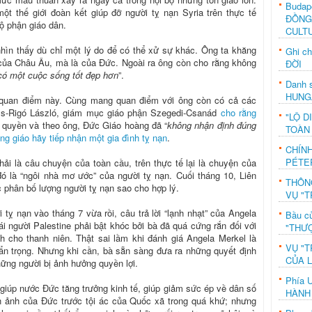
Budap
ột thế giới đoàn kết giúp đỡ người tỵ nạn Syria trên thực tế
ĐỒNG
ộ phận giáo dân.
CULT
̀n thấy dù chỉ một lý do để có thể xử sự khác. Ông ta khăng
Ghi c
ủa Châu Âu, mà là của Đức. Ngoài ra ông còn cho rằng không
ĐỜI
ó một cuộc sống tốt đẹp hơn
”.
Danh s
HUNG
 quan điểm này. Cùng mang quan điểm với ông còn có cả các
iss-Rigó László, giám mục giáo phận Szegedi-Csanád
cho rằng
"LỘ D
 quyền và theo ông, Đức Giáo hoàng đã “
không nhận định đúng
TOÀN
g giáo hãy tiếp nhận một gia đình tỵ nạn
.
CHÍN
PÉTE
i là câu chuyện của toàn cầu, trên thực tế lại là chuyện của
 là “ngôi nhà mơ ước” của người tỵ nạn. Cuối tháng 10, Liên
THÔN
 phân bố lượng người tỵ nạn sao cho hợp lý.
VỤ "T
tỵ nạn vào tháng 7 vừa rồi, câu trả lời “lạnh nhạt” của Angela
Bầu c
ái người Palestine phải bật khóc bởi bà đã quá cứng rắn đối với
"THƯỢ
 cho thanh niên. Thật sai lầm khi đánh giá Angela Merkel là
VỤ "T
cẩn trọng. Nhưng khi cần, bà sẵn sàng đưa ra những quyết định
CỦA 
hững người bị ảnh hưởng quyền lợi.
Phía 
 giúp nước Đức tăng trưởng kinh tế, giúp giảm sức ép về dân số
HÀNH
nh ảnh của Đức trước tội ác của Quốc xã trong quá khứ; nhưng