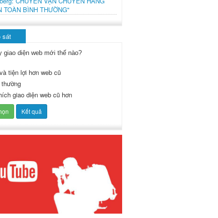
mberg: CHUYẾN VẬN CHUYỂN HÀNG
N TOÀN BÌNH THƯỜNG"
 sát
y giao diện web mới thế nào?
và tiện lợi hơn web cũ
 thường
thích giao diện web cũ hơn