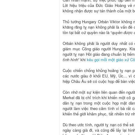
Lời hiệu triệu của Đức Giáo Hoàng về m
không nhận được sự tán thành của một b
Thủ tướng Hungary Orbán Viktor không nhi
khăng rằng tỵ nạn không phải là vấn đề c
tồn tại bất cứ quyền nào là “
quyền được c
Orbán không phải là người duy nhất có
giám mục Công giáo người Hungary. K
người tỵ nạn Hồi giáo đang chuẩn bị tiếm
tình hình
” khi
kêu gọi mỗi một giáo xứ Côn
Cuộc chiến chống khủng hoảng tỵ nạn phả
các nước giàu ở khối EU, Mỹ, Úc… vì đó
hiệp Châu Âu sẽ có cuộc họp để bàn việc
Còn nhớ một sự kiện liên quan đến người 
Merkel đã bị chỉ trích khi khiến một cô g
dân tỵ nạn trong một cuộc họp mặt dành
người làm việc theo cảm tính vì bà rất 
khiến thế giới khâm phục, tất nhiên trừ n
Dù theo ước tính, người tỵ nạn có thể sẽ
ngày càng già đi, và cũng để lấy lại hì