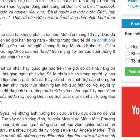
Bloo
o ngại về sự bất ổn an ninh và những rối ren trong xã hội mà
"HOÀ
a Thảo Nguyên đang sinh sống tại Berlin, cho biết: “
Facebook
buộc và nguyền rủa, như: “Bà là người kết thúc nước Đức”, hay
 mà...”. Thực tế dân Đức chưa thể mở lòng đón nhận khơi khơi
”.
Khảo
có điều bà không phải là bà tiên. Mới đầu tháng 10 này, Đức đã
Bạn thấ
con số giới hạn trong năm - nhưng trong thực tế thì
cả chính phủ
 thẳng đến mức vào giữa tháng 9, ông Manfred Schmidt - Giám
Đẹp 
c, người có câu nói “lỡ lời” trên mạng Twitter vào cuối tháng 8
Bình
buộc phải từ chức.
Tôi 
ột cá nhân hay quốc gia nào trên thế giới có đủ khả năng ổn
 thời gian ngắn như vậy. Đó là chưa kể số lượng người tỵ nạn
 Hiện chính phủ Đức đã thay đổi chính sách trợ cấp cho người
t tiền như trước nữa nhằm “giảm bớt sức hút” đối với người tỵ
ắn đã được đưa ra, rằng nước Đức vẫn nhận người tỵ nạn “đích
 của nước này, song Berlin sẽ trục xuất mọi cá nhân không đáp
n.
n Syria, về những ảnh hưởng tích cực và tiêu cực của nó đối với
g. Tuy vậy cần khẳng định, Angela Merkel và Mệnh lệnh Phượng
 nhận định của người đứng đầu một học viện nghiên cứu chính
 2015 mà nhiều người đã hy vọng sẽ về tay Angela Merkel, Thủ
hực sự đã đặt những quan điểm nhân đạo lên trước lợi ích chính