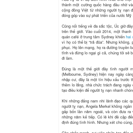
thành một cường quốc hàng đầu nhờ vào
cộng đồng Việt từ những người tỵ nạn đấ
đóng góp vào sự phát triển của nước Mỹ 
Cũng nổi tiếng về đa sắc tộc, Úc giờ đâ
trên thế giới. Vào cuối 2014, một than
quán café ở trung tâm Sydney khiến
hai
vì họ có thể bị “trả đũa”. Nhưng không,
phục. Họ lên mạng, họ ra đường truyền b
tĩnh và đừng lo ngại gì cả, chúng tôi sẽ
đi làm.
Đúng là một thế giới đầy tình người 
(Melbourne, Sydney) hiện nay ngày càng
nhập cư, đây là một tín hiệu xấu trước
thêm lo lắng, nhà chức trách đang ngày 
tạo điều kiện để người tỵ nạn nhanh chó
Khi những đấng nam nhi lãnh đạo các qu
người tỵ nạn, Angela Merkel không ngần 
gấp bốn lần năm ngoái, và còn đưa ra 
những năm kế tiếp. Có lẽ khi đề cập đ
định đúng tình hình. Nhưng xét cho cùng
Cần nhấn mạnh, sự việc phức tạp đến mứ