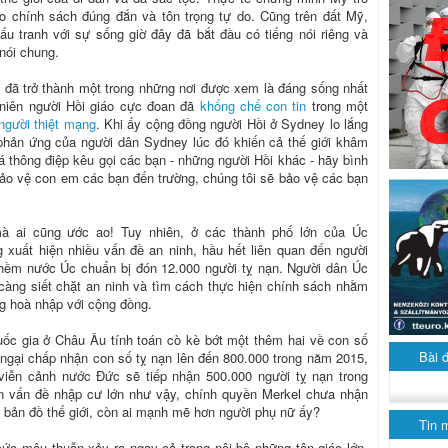
 chính sách đúng đắn và tôn trọng tự do. Cũng trên đất Mỹ,
u tranh với sự sống giờ đây đã bắt đầu có tiếng nói riêng và
nói chung.
y đã trở thành một trong những nơi được xem là đáng sống nhất
h niên người Hồi giáo cực đoan đã
khống chế con tin
trong một
 người thiệt mạng
. Khi ấy cộng đồng người Hồi ở Sydney lo lắng
 phản ứng của người dân Sydney lúc đó khiến cả thế giới khâm
á thông điệp kêu gọi các bạn - những người Hồi khác - hãy bình
 bảo vệ con em các bạn đến trường, chúng tôi sẽ bảo vệ các bạn
mà ai cũng ước ao! Tuy nhiên, ở các thành phố lớn của Úc
 xuất hiện nhiều vấn đề an ninh, hầu hết liên quan đến người
 thềm nước Úc chuẩn bị đón 12.000 người tỵ nạn. Người dân Úc
càng siết chặt an ninh và tìm cách thực hiện chính sách nhằm
ng hoà nhập với cộng đồng.
ốc gia ở Châu Âu tính toán cò kè bớt một thêm hai về con số
Bài 
ngại chấp nhận con số tỵ nạn lên đến 800.000 trong năm 2015,
viễn cảnh nước Đức sẽ tiếp nhận 500.000 người tỵ nạn trong
ến vấn đề nhập cư lớn như vậy, chính quyền Merkel chưa nhận
, bản đồ thế giới, còn ai mạnh mẽ hơn người phụ nữ ấy?
Tin 
c mâu thuẫn xảy ra ngay cả trong nội bộ những tôn giáo lớn.