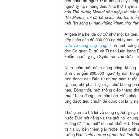
bên cạnh đó người Đức đang ngày càng l
người tỵ nạn mang đến. Nhà thơ Thymiank
của Thủ tướng Merkel tràn ngập lời cáo 
“Bà Merkel, tôi đã bỏ phiếu cho bà, thế
một làn sóng tỵ nạn khủng khiếp như thế
Angela Markel đã cư xử như một bà tiên, 
tiếp nhận gần đủ 800.000 người tỵ nạn - 
Đức vô cùng lúng túng
. Tình hình căng
đốc Cơ quan Di trú và Tị nạn Liên bang Đứ
khiến người tỵ nạn Syria tràn vào Đức - 
Nhìn nhận một cách công bằng, không m
định cho gần 800.000 người tỵ nạn trong
“tồn đọng” đến Đức từ những năm trước.
tỵ nạn, chỉ phát hiện vật chứ không phá
nạn. Đồng thời, một thông điệp thẳng th
thực” theo đúng tinh thần bản Hiến pháp
ứng được tiêu chuẩn để được coi là tỵ nạ
Thời gian sẽ trả lời về dòng người tỵ nạ
nước Đức nói riêng và thế giới nói chun
Hoàng đã “rửa mặt” cho cả khối EU. Như
trị Na Uy bên thềm giải Nobel Hòa bình
tướng Đức “
trên cương vị một thủ lĩnh t