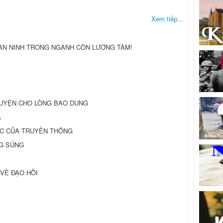
Xem tiếp...
 AN NINH TRONG NGÀNH CÒN LƯƠNG TÂM!
GUYỆN CHO LÒNG BAO DUNG
A
ỰC CỦA TRUYỀN THÔNG
NG SÚNG
 VỀ ĐẠO HỒI