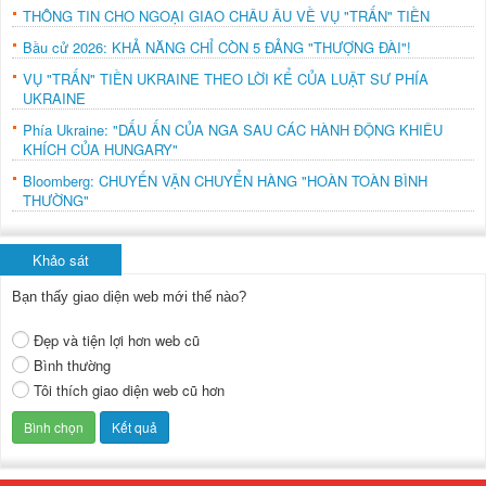
THÔNG TIN CHO NGOẠI GIAO CHÂU ÂU VỀ VỤ "TRẤN" TIỀN
Bầu cử 2026: KHẢ NĂNG CHỈ CÒN 5 ĐẢNG "THƯỢNG ĐÀI"!
VỤ "TRẤN" TIỀN UKRAINE THEO LỜI KỂ CỦA LUẬT SƯ PHÍA
UKRAINE
Phía Ukraine: "DẤU ẤN CỦA NGA SAU CÁC HÀNH ĐỘNG KHIÊU
KHÍCH CỦA HUNGARY"
Bloomberg: CHUYẾN VẬN CHUYỂN HÀNG "HOÀN TOÀN BÌNH
THƯỜNG"
Khảo sát
Bạn thấy giao diện web mới thế nào?
Đẹp và tiện lợi hơn web cũ
Bình thường
Tôi thích giao diện web cũ hơn