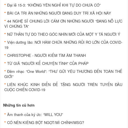
Đại lễ 15-3: “KHÔNG YÊN NGHỈ KHI TỰ DO CHƯA CÓ”
BÀI CA TRI ÂN NHỮNG NGƯỜI ĐANG DUY TRÌ XÃ HỘI NÀY
44 NGHỆ SĨ CHUNG LỜI CÁM ƠN NHỮNG NGƯỜI “ĐANG NỖ LỰC
VÌ CHÚNG TA”
NỮ THẦN TỰ DO THEO GÓC NHÌN MỚI CỦA MỘT Y TÁ NGƯỜI Ý
Viện dưỡng lão: NƠI HÀM CHỨA NHỮNG RỦI RO LỚN CỦA COVID-
19
CHRISTOPHE - NGƯỜI KIẾM TÌM ÂM THANH
TỪ GIÃ “NGƯỜI KỂ CHUYỆN TÌNH” CỦA PHÁP
Đêm nhạc “One World”: “THƯ GỬI YÊU THƯƠNG ĐẾN TOÀN THẾ
GIỚI”
LIÊN KHÚC KINH ĐIỂN ĐỂ TẶNG NGƯỜI TRÊN TUYẾN ĐẦU
CUỘC CHIẾN COVID-19
Những tin cũ hơn
Âm thanh của ký ức: “WILL YOU”
CÓ NÊN KIÊNG BỘT NGỌT/MÌ CHÍNH/MSG?