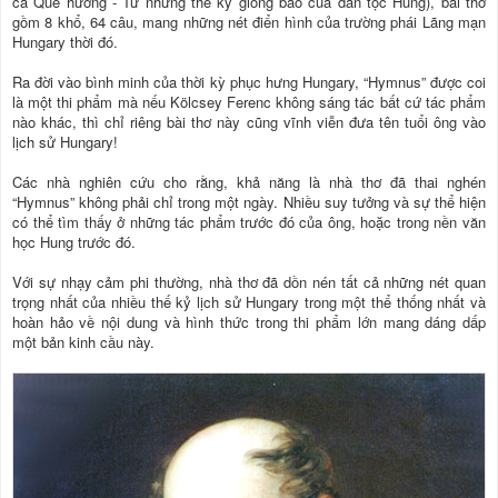
ca Quê hương - Từ những thế kỷ giông bão của dân tộc Hung), bài thơ
gồm 8 khổ, 64 câu, mang những nét điển hình của trường phái Lãng mạn
Hungary thời đó.
Ra đời vào bình minh của thời kỳ phục hưng Hungary, “Hymnus” được coi
là một thi phẩm mà nếu Kölcsey Ferenc không sáng tác bất cứ tác phẩm
nào khác, thì chỉ riêng bài thơ này cũng vĩnh viễn đưa tên tuổi ông vào
lịch sử Hungary!
Các nhà nghiên cứu cho rằng, khả năng là nhà thơ đã thai nghén
“Hymnus” không phải chỉ trong một ngày. Nhiều suy tưởng và sự thể hiện
có thể tìm thấy ở những tác phẩm trước đó của ông, hoặc trong nền văn
học Hung trước đó.
Với sự nhạy cảm phi thường, nhà thơ đã dồn nén tất cả những nét quan
trọng nhất của nhiều thế kỷ lịch sử Hungary trong một thể thống nhất và
hoàn hảo về nội dung và hình thức trong thi phẩm lớn mang dáng dấp
một bản kinh cầu này.