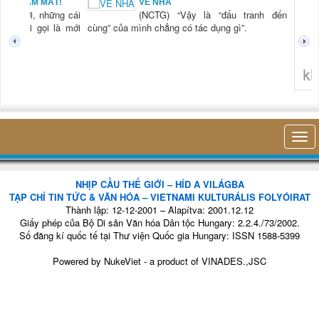
VỀ NHÀ
(NCTG) “Vậy là “đấu tranh đến
g” của mình chẳng có tác dụng gì”.
h
t
không nghĩ tới bất kỳ điều gì k
NHỊP CẦU THẾ GIỚI – HÍD A VILÁGBA
TẠP CHÍ TIN TỨC & VĂN HÓA – VIETNAMI KULTURÁLIS FOLYÓIRAT
Thành lập: 12-12-2001 – Alapítva: 2001.12.12
Giấy phép của Bộ Di sản Văn hóa Dân tộc Hungary: 2.2.4./73/2002.
Số đăng kí quốc tế tại Thư viện Quốc gia Hungary: ISSN 1588-5399
Powered by
NukeViet
- a product of
VINADES.,JSC