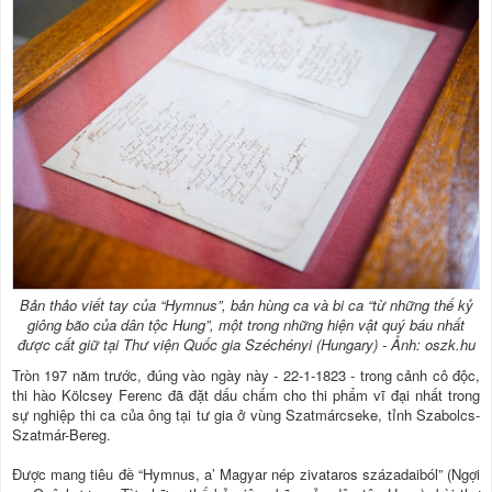
Bản thảo viết tay của “Hymnus”, bản hùng ca và bi ca “từ những thế kỷ
giông bão của dân tộc Hung”, một trong những hiện vật quý báu nhất
được cất giữ tại Thư viện Quốc gia Széchényi (Hungary) - Ảnh: oszk.hu
Tròn 197 năm trước, đúng vào ngày này - 22-1-1823 - trong cảnh cô độc,
thi hào Kölcsey Ferenc đã đặt dấu chấm cho thi phẩm vĩ đại nhất trong
sự nghiệp thi ca của ông tại tư gia ở vùng Szatmárcseke, tỉnh Szabolcs-
Szatmár-Bereg.
Được mang tiêu đề “Hymnus, a’ Magyar nép zivataros századaiból” (Ngợi