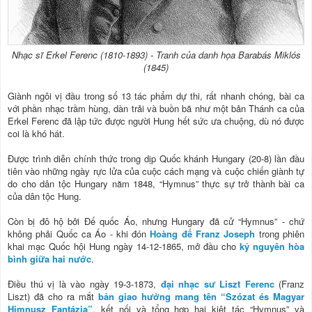
Nhạc sĩ Erkel Ferenc (1810-1893) - Tranh của danh họa Barabás Miklós
(1845)
Giành ngôi vị đầu trong số 13 tác phẩm dự thi, rất nhanh chóng, bài ca
với phần nhạc trầm hùng, dàn trải và buồn bã như một bản Thánh ca của
Erkel Ferenc đã lập tức được người Hung hết sức ưa chuộng, dù nó được
coi là khó hát.
Được trình diễn chính thức trong dịp Quốc khánh Hungary (20-8) lần đầu
tiên vào những ngày rực lửa của cuộc cách mạng và cuộc chiến giành tự
do cho dân tộc Hungary năm 1848, “Hymnus” thực sự trở thành bài ca
của dân tộc Hung.
Còn bị đô hộ bởi Đế quốc Áo, nhưng Hungary đã cử “Hymnus” - chứ
không phải Quốc ca Áo - khi đón
Hoàng đế Franz Joseph
trong phiên
khai mạc Quốc hội Hung ngày 14-12-1865, mở đầu cho
kỷ nguyên hòa
bình giữa hai nước
.
Điều thú vị là vào ngày 19-3-1873,
đại nhạc sư Liszt Ferenc
(Franz
Liszt) đã cho ra mắt
bản giao hưởng mang tên “Szózat és Magyar
Himnusz Fantázia”
, kết nối và tổng hợp hai kiệt tác “Hymnus” và