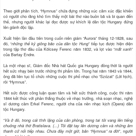
Theo giới phân tích, “Hymnus” chứa đựng những xúc cảm xúc đặc khiến
có người cho rằng khó tìm thấy một bài thơ nào buồn bã và bi quan đến
thế, nhưng người khác lại đọc được sự khích lệ dân tộc Hungary đứng
lên giành độc lập.
Xuất hiện lần đầu tiên trong cuốn niên giám “Aurora” tháng 12-1828, sau
đó, “
những thế kỷ giông bão của dân tộc Hung
” tiếp tục được hiện diện
trong tập thơ đầu của Kölcsey Ferenc năm 1832, và lọt vào “
mắt xanh
”
của Bartay Endre.
Là một nhạc sĩ, Giám đốc Nhà hát Quốc gia Hungary đồng thời là người
hết sức nhạy bén trước những thi phẩm lớn. Trong hai năm 1843 và 1844,
ông đã liên tục tổ chức những cuộc thi phổ nhạc cho “Szózat” (Lời hịch),
rồi “Hymnus”.
Hết sức được công luận quan tâm và hết sức thành công, cuộc thi năm
1844 kết thúc với phần thắng thuộc về nhạc trưởng, nhà soạn nhạc, nghệ
sĩ dương cầm Erkel Ferenc, người cha của nền nhạc kịch (Opera) dân
tộc Hungary.
“
Và ở đó, trong cái tĩnh lặng của căn phòng, trong tai tôi vang lên tiếng
chuông nhà thờ Bratislava. (...) Tôi đặt tay lên dương cầm và những âm
thanh cứ nối tiếp nhau. Chưa đầy một giờ, bản “Hymnus” ra đời
”, người