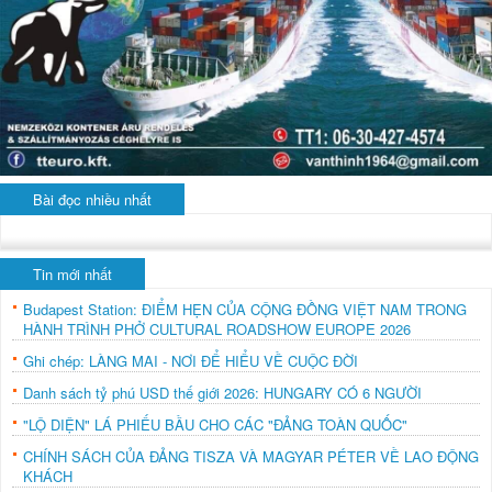
Bài đọc nhiều nhất
Tin mới nhất
Budapest Station: ĐIỂM HẸN CỦA CỘNG ĐỒNG VIỆT NAM TRONG
HÀNH TRÌNH PHỞ CULTURAL ROADSHOW EUROPE 2026
Ghi chép: LÀNG MAI - NƠI ĐỂ HIỂU VỀ CUỘC ĐỜI
Danh sách tỷ phú USD thế giới 2026: HUNGARY CÓ 6 NGƯỜI
"LỘ DIỆN" LÁ PHIẾU BẦU CHO CÁC "ĐẢNG TOÀN QUỐC"
CHÍNH SÁCH CỦA ĐẢNG TISZA VÀ MAGYAR PÉTER VỀ LAO ĐỘNG
KHÁCH