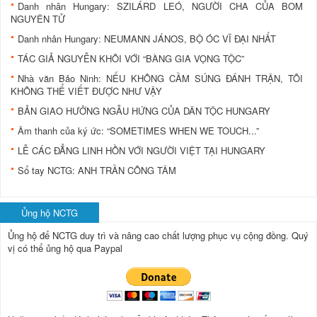
Danh nhân Hungary: SZILÁRD LEÓ, NGƯỜI CHA CỦA BOM
NGUYÊN TỬ
Danh nhân Hungary: NEUMANN JÁNOS, BỘ ÓC VĨ ĐẠI NHẤT
TÁC GIẢ NGUYỄN KHÔI VỚI “BÀNG GIA VỌNG TỘC”
Nhà văn Bảo Ninh: NẾU KHÔNG CẦM SÚNG ĐÁNH TRẬN, TÔI
KHÔNG THỂ VIẾT ĐƯỢC NHƯ VẬY
BẢN GIAO HƯỞNG NGẪU HỨNG CỦA DÂN TỘC HUNGARY
Âm thanh của ký ức: “SOMETIMES WHEN WE TOUCH...”
LỄ CÁC ĐẲNG LINH HỒN VỚI NGƯỜI VIỆT TẠI HUNGARY
Sổ tay NCTG: ANH TRẦN CÔNG TÂM
Ủng hộ NCTG
Ủng hộ để NCTG duy trì và nâng cao chất lượng phục vụ cộng đồng.
Quý
vị có thể ủng hộ qua Paypal