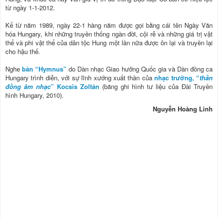
từ ngày 1-1-2012.
Kể từ năm 1989, ngày 22-1 hàng năm được gọi bằng cái tên Ngày Văn
hóa Hungary, khi những truyền thống ngàn đời, cội rễ và những giá trị vật
thể và phi vật thể của dân tộc Hung một lần nữa được ôn lại và truyền lại
cho hậu thế.
Nghe
bản “Hymnus”
do Dàn nhạc Giao hưởng Quốc gia và Dàn đồng ca
Hungary trình diễn, với sự lĩnh xướng xuất thần của
nhạc trưởng, “
thần
đồng âm nhạc
” Kocsis Zoltán
(băng ghi hình tư liệu của Đài Truyền
hình Hungary, 2010).
Nguyễn Hoàng Linh