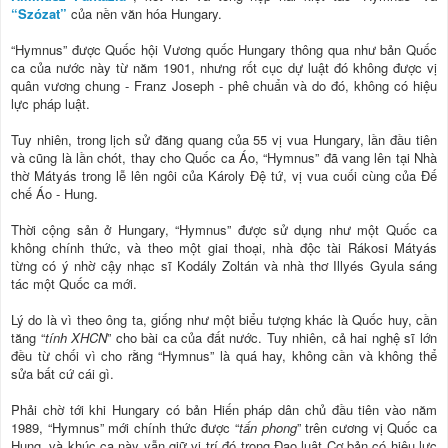
“Szózat”
của nền văn hóa Hungary.
“Hymnus” được Quốc hội Vương quốc Hungary thông qua như bản Quốc
ca của nước này từ năm 1901, nhưng rốt cục dự luật đó không được vị
quân vương chung - Franz Joseph - phê chuẩn và do đó, không có hiệu
lực pháp luật.
Tuy nhiên, trong lịch sử đăng quang của 55 vị vua Hungary, lần đầu tiên
và cũng là lần chót, thay cho Quốc ca Áo, “Hymnus” đã vang lên tại Nhà
thờ Mátyás trong lễ lên ngôi của Károly Đệ tứ, vị vua cuối cùng của Đế
chế Áo - Hung.
Thời cộng sản ở Hungary, “Hymnus” được sử dụng như một Quốc ca
không chính thức, và theo một giai thoại, nhà độc tài Rákosi Mátyás
từng có ý nhờ cậy nhạc sĩ Kodály Zoltán và nhà thơ Illyés Gyula sáng
tác một Quốc ca mới.
Lý do là vì theo ông ta, giống như một biểu tượng khác là Quốc huy, cần
tăng “
tính XHCN
” cho bài ca của đất nước. Tuy nhiên, cả hai nghệ sĩ lớn
đều từ chối vì cho rằng “Hymnus” là quá hay, không cần và không thể
sửa bất cứ cái gì.
Phải chờ tới khi Hungary có bản Hiến pháp dân chủ đầu tiên vào năm
1989, “Hymnus” mới chính thức được “
tấn phong
” trên cương vị Quốc ca
Hung, và khúc ca này vẫn giữ vị trí đó trong Đạo luật Cơ bản có hiệu lực