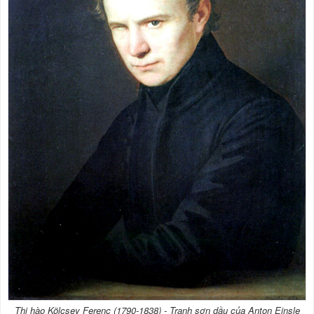
Thi hào Kölcsey Ferenc (1790-1838) - Tranh sơn dầu của Anton Einsle