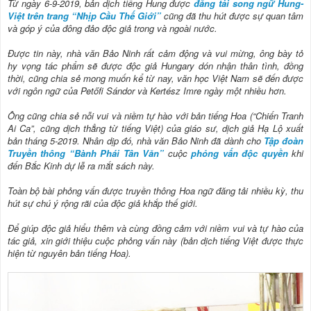
Từ ngày 6-9-2019, bản dịch tiếng Hung được
đăng tải song ngữ Hung-
Việt trên trang “Nhịp Cầu Thế Giới”
cũng đã thu hút được sự quan tâm
và góp ý của đông đảo độc giả trong và ngoài nước.
Được tin này, nhà văn Bảo Ninh rất cảm động và vui mừng, ông bày tỏ
hy vọng tác phẩm sẽ được độc giả Hungary dón nhận thân tình, đồng
thời, cũng chia sẻ mong muốn kể từ nay, văn học Việt Nam sẽ đến được
với ngôn ngữ của Petőfi Sándor​ và Kertész Imre ngày một nhiều hơn.
Ông cũng chia sẻ nỗi vui và niềm tự hào với bản tiếng Hoa (“Chiến Tranh
Ai Ca”, cũng dịch thẳng từ tiếng Việt) của giáo sư, dịch giả Hạ Lộ xuất
bản tháng 5-2019. Nhân dịp đó, nhà văn Bảo Ninh đã dành cho
Tập đoàn
Truyền thông “Bành Phái Tân Văn”
cuộc
phỏng vấn độc quyền
khi
đến Bắc Kinh dự lễ ra mắt sách này.
Toàn bộ bài phỏng vấn được truyền thông Hoa ngữ đăng tải nhiều kỳ, thu
hút sự chú ý rộng rãi của độc giả khắp thế giới.
Để giúp độc giả hiểu thêm và cùng đồng cảm với niềm vui và tự hào của
tác giả, xin giới thiệu cuộc phỏng vấn này (bản dịch tiếng Việt được thực
hiện từ nguyên bản tiếng Hoa).