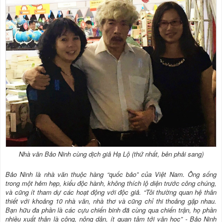
Nhà văn Bảo Ninh cùng dịch giả Hạ Lộ (thứ nhất, bên phải sang)
Bảo Ninh là nhà văn thuộc hàng “quốc bảo” của Việt Nam. Ông sống
trong một hẻm hẹp, kiểu độc hành, không thích lộ diện trước công chúng,
và cũng ít tham dự các hoạt động với độc giả. “Tôi thường quan hệ thân
thiết với khoảng 10 nhà văn, nhà thơ và cũng chỉ thi thoảng gặp nhau.
Bạn hữu đa phần là các cựu chiến binh đã cùng qua chiến trận, họ phần
nhiều xuất thân là công, nông dân, ít quan tâm tới văn học” - Bảo Ninh