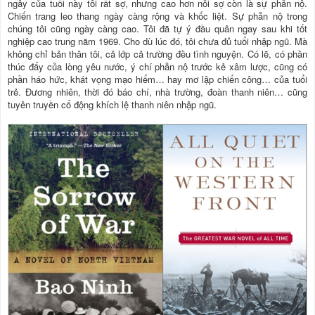
ngây của tuổi này tôi rất sợ, nhưng cao hơn nỗi sợ còn là sự phẫn nộ.
Chiến trang leo thang ngày càng rộng và khốc liệt. Sự phẫn nộ trong
chúng tôi cũng ngày càng cao. Tôi đã tự ý đầu quân ngay sau khi tốt
nghiệp cao trung năm 1969. Cho dù lúc đó, tôi chưa đủ tuổi nhập ngũ. Mà
không chỉ bản thân tôi, cả lớp cả trường đều tình nguyện. Có lẽ, có phần
thúc đẩy của lòng yêu nước, ý chí phẫn nộ trước kẻ xâm lược, cũng có
phần háo hức, khát vọng mạo hiểm… hay mơ lập chiến công… của tuổi
trẻ. Đương nhiên, thời đó báo chí, nhà trường, đoàn thanh niên… cũng
tuyên truyền cổ động khích lệ thanh niên nhập ngũ.