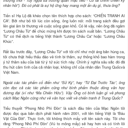
thượng thôi - Túy ngọa sa trường quân mạc tiếu - Cổ lai chinh chiến kỷ
nhân hồi”). Đó có phải là sự hộ ứng hay mang một ẩn dụ gì, thưa ông?
Tiến sĩ Hạ Lộ đã khéo chọn tên thích hợp cho sách: “CHIẾN TRANH AI
CA”. Bởi như bố tôi lúc còn sống, ông luôn nói: mỗi trang sách đều gợi
lên giai âm bi thương về cuộc sống gian khổ. Có lẽ vậy, nên ông đã ngâm
“Lương Châu Từ” để chúc mừng khi được tin sách xuất bản. “Lương Châu
Từ” có thể dịch ra tiếng Việt thành “Lương Châu Ca” hoặc “Lương Châu
Khúc”.
Rất lâu trước đây, “Lương Châu Từ” với tôi chỉ như một áng bản hùng ca,
tôi chưa thật hiểu thấu đáo về tính bi thảm, sự thống khổ bao hàm trong
ý tứ thâm sâu của bài từ ý tứ súc tích này. Chính ý nghĩa sâu sắc đó đã
thu hút cảm tình của cả nhân loại, không chỉ của nhân dân Trung Quốcvà
Việt Nam.
Ngoài các tác phẩm cổ điển như “Sử Ký”, hay “Tứ Đại Trước Tác”, ông
còn đọc cả các tác phẩm cũng như bình phẩm thuộc dòng văn học
đương đại (ví như “Ma Chiến Hữu”). Vậy Ông có bình luận gì về phong
cách Mạc Ngôn cũng như về văn học viết về chiến tranh ở Trung Quốc?
Tiểu thuyết “Phong Nhũ Phì Đồn” là sách đầu tiên của Mạc Ngôn tôi
được đọc qua bản dịch phát hành năm 2001, với tên tiếng Việt là “Báu
Vật Của Đời”. Thực tình, tôi không thích mấy với tên sách này. Tôi cho
rằng “Phong Nhũ Phí Đồn” (Vú to mông mẩy) sẽ hay hơn và có tính lôi