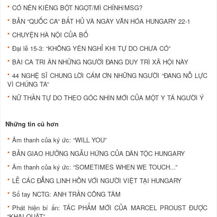
CÓ NÊN KIÊNG BỘT NGỌT/MÌ CHÍNH/MSG?
BẢN “QUỐC CA” BẤT HỦ VÀ NGÀY VĂN HÓA HUNGARY 22-1
CHUYỆN HÀ NỘI CỦA BỐ
Đại lễ 15-3: “KHÔNG YÊN NGHỈ KHI TỰ DO CHƯA CÓ”
BÀI CA TRI ÂN NHỮNG NGƯỜI ĐANG DUY TRÌ XÃ HỘI NÀY
44 NGHỆ SĨ CHUNG LỜI CÁM ƠN NHỮNG NGƯỜI “ĐANG NỖ LỰC
VÌ CHÚNG TA”
NỮ THẦN TỰ DO THEO GÓC NHÌN MỚI CỦA MỘT Y TÁ NGƯỜI Ý
Những tin cũ hơn
Âm thanh của ký ức: “WILL YOU”
BẢN GIAO HƯỞNG NGẪU HỨNG CỦA DÂN TỘC HUNGARY
Âm thanh của ký ức: “SOMETIMES WHEN WE TOUCH...”
LỄ CÁC ĐẲNG LINH HỒN VỚI NGƯỜI VIỆT TẠI HUNGARY
Sổ tay NCTG: ANH TRẦN CÔNG TÂM
Phát hiện bí ẩn: TÁC PHẨM MỚI CỦA MARCEL PROUST ĐƯỢC
“KHAI QUẬT”