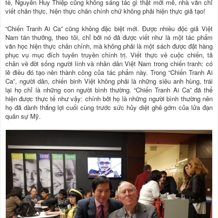
tế, Nguyễn Huy Thiệp cũng không sáng tác gì thật mới mẻ, nhà văn chỉ
viết chân thực, hiện thực chân chính chứ không phải hiện thực giả tạo!
“Chiến Tranh Ai Ca” cũng không đặc biệt mới. Được nhiều độc giả Việt
Nam tán thưởng, theo tôi, chỉ bởi nó đã được viết như là một tác phẩm
văn học hiện thực chân chính, mà không phải là một sách được đặt hàng
phục vụ mục đích tuyên truyền chính trị. Viết thực về cuộc chiến, tả
chân về đời sống người lính và nhân dân Việt Nam trong chiến tranh: có
lẽ điều đó tạo nên thành công của tác phẩm này. Trong “Chiến Tranh Ai
Ca”, người dân, chiến binh Việt không phải là những siêu anh hùng, trái
lại họ chỉ là những con người bình thường. “Chiến Tranh Ai Ca” đã thể
hiện được thực tế như vậy: chính bởi họ là những người bình thường nên
họ đã dành thắng lợi cuối cùng trước sức hủy diệt ghê gớm của lửa đạn
quân sự Mỹ.