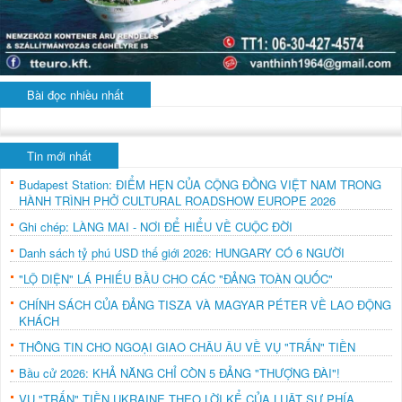
Bài đọc nhiều nhất
Tin mới nhất
Budapest Station: ĐIỂM HẸN CỦA CỘNG ĐỒNG VIỆT NAM TRONG
HÀNH TRÌNH PHỞ CULTURAL ROADSHOW EUROPE 2026
Ghi chép: LÀNG MAI - NƠI ĐỂ HIỂU VỀ CUỘC ĐỜI
Danh sách tỷ phú USD thế giới 2026: HUNGARY CÓ 6 NGƯỜI
"LỘ DIỆN" LÁ PHIẾU BẦU CHO CÁC "ĐẢNG TOÀN QUỐC"
CHÍNH SÁCH CỦA ĐẢNG TISZA VÀ MAGYAR PÉTER VỀ LAO ĐỘNG
KHÁCH
THÔNG TIN CHO NGOẠI GIAO CHÂU ÂU VỀ VỤ "TRẤN" TIỀN
Bầu cử 2026: KHẢ NĂNG CHỈ CÒN 5 ĐẢNG "THƯỢNG ĐÀI"!
VỤ "TRẤN" TIỀN UKRAINE THEO LỜI KỂ CỦA LUẬT SƯ PHÍA