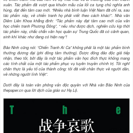
xuân. Tác phẩm đã vượt qua khuôn mẫu của lối ca tụng chủ nghĩa anh
hùng, đạt đến tầm cao mới. “Nhiều nhà bình luận Việt Nam đã chỉ ra, sau
tác phẩm này, về chiến tranh họ phải viết theo cách khác!”. Nhà văn
Diêm Liên Khoa khẳng định: “Tác phẩm này đạt tầm cao mới của văn
học chiến tranh Phương Đông”, “ nếu như được dịch, nghiên cứu kịp thời
tác phẩm này, chắc chắn văn học quân sự Trung Quốc đã có cảnh quan,
sinh khí khác như đang có hiện nay”!
Bảo Ninh cũng nói: “Chiến Tranh Ai Ca” không phải là một tác phẩm bình
thường đương đại (phi đồng tầm thường). Được đông đảo độc giả tiếp
nhận, theo tôi, bởi đây là một tác phẩm văn học đích thực không mang
các tính chất của một tác phẩm phục vụ tuyên truyền chính trị. Tôi nghĩ
chân thực là yếu tố của thành công: tôi đã viết chân thực về người dân,
về những người lính Việt”.
Dưới đây là toàn văn phỏng vấn độc quyền với Nhà văn Bảo Ninh của
thepaper.cn qua lời dịch của giáo sư Hạ Lộ.