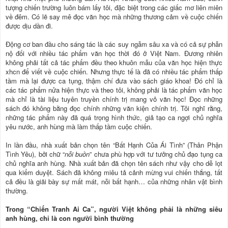
tượng chiến trường luôn bám lấy tôi, đặc biệt trong các giấc mơ liên miên
về đêm. Có lẽ say mê đọc văn học mà những thương cảm về cuộc chiến
được dịu dần đi.
Động cơ ban đầu cho sáng tác là các suy ngẫm sâu xa và có cả sự phẫn
nộ đối với nhiều tác phẩm văn học thời đó ở Việt Nam. Đương nhiên
không phải tất cả tác phẩm đều theo khuôn mẫu của văn học hiện thực
xhcn để viết về cuộc chiến. Nhưng thực tế là đã có nhiều tác phẩm thấp
tầm mà lại được ca tụng, thậm chí đưa vào sách giáo khoa! Đó chỉ là
các tác phẩm nửa hiện thực và theo tôi, không phải là tác phẩm văn học
mà chỉ là tài liệu tuyên truyền chính trị mang vỏ văn học! Đọc những
sách đó không bằng đọc chính những văn kiện chính trị. Tôi nghĩ rằng,
những tác phẩm này đã quá trọng hình thức, giả tạo ca ngợi chủ nghĩa
yêu nước, anh hùng mà làm thấp tầm cuộc chiến.
In lần đầu, nhà xuất bản chọn tên “Bất Hạnh Của Ái Tình” (Thân Phận
Tình Yêu), bởi chữ “
nỗi buồn
” chưa phù hợp với tư tưởng chủ đạo tụng ca
chủ nghĩa anh hùng. Nhà xuất bản đã chọn tên sách như vậy cho dễ lọt
qua kiểm duyệt. Sách đã không miêu tả cảnh mừng vui chiến thắng, tất
cả đều là giãi bày sự mất mát, nỗi bất hạnh… của những nhân vật bình
thường.
Trong “Chiến Tranh Ai Ca”, người Việt không phải là những siêu
anh hùng, chỉ là con người bình thường