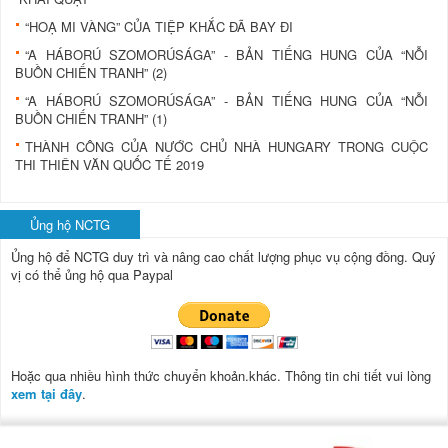
“HOẠ MI VÀNG” CỦA TIỆP KHẮC ĐÃ BAY ĐI
“A HÁBORÚ SZOMORÚSÁGA” - BẢN TIẾNG HUNG CỦA “NỖI
BUỒN CHIẾN TRANH” (2)
“A HÁBORÚ SZOMORÚSÁGA” - BẢN TIẾNG HUNG CỦA “NỖI
BUỒN CHIẾN TRANH” (1)
THÀNH CÔNG CỦA NƯỚC CHỦ NHÀ HUNGARY TRONG CUỘC
THI THIÊN VĂN QUỐC TẾ 2019
Ủng hộ NCTG
Ủng hộ để NCTG duy trì và nâng cao chất lượng phục vụ cộng đồng.
Quý
vị có thể ủng hộ qua Paypal
Hoặc qua nhiều hình thức chuyển khoản.khác. Thông tin chi tiết vui lòng
xem tại đây
.