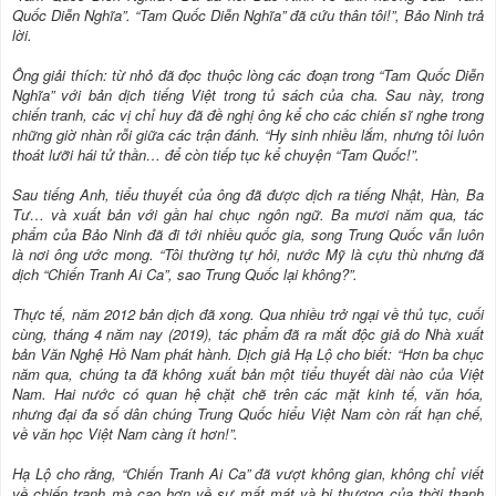
Quốc Diễn Nghĩa”. “Tam Quốc Diễn Nghĩa” đã cứu thân tôi!”, Bảo Ninh trả
lời.
Ông giải thích: từ nhỏ đã đọc thuộc lòng các đoạn trong “Tam Quốc Diễn
Nghĩa” với bản dịch tiếng Việt trong tủ sách của cha. Sau này, trong
chiến tranh, các vị chỉ huy đã đề nghị ông kể cho các chiến sĩ nghe trong
những giờ nhàn rỗi giữa các trận đánh. “Hy sinh nhiều lắm, nhưng tôi luôn
thoát lưỡi hái tử thần… để còn tiếp tục kể chuyện “Tam Quốc!”.
Sau tiếng Anh, tiểu thuyết của ông đã được dịch ra tiếng Nhật, Hàn, Ba
Tư… và xuất bản với gần hai chục ngôn ngữ. Ba mươi năm qua, tác
phẩm của Bảo Ninh đã đi tới nhiều quốc gia, song Trung Quốc vẫn luôn
là nơi ông ước mong. “Tôi thường tự hỏi, nước Mỹ là cựu thù nhưng đã
dịch “Chiến Tranh Ai Ca”, sao Trung Quốc lại không?”.
Thực tế, năm 2012 bản dịch đã xong. Qua nhiều trở ngại về thủ tục, cuối
cùng, tháng 4 năm nay (2019), tác phẩm đã ra mắt độc giả do Nhà xuất
bản Văn Nghệ Hồ Nam phát hành. Dịch giả Hạ Lộ cho biết: “Hơn ba chục
năm qua, chúng ta đã không xuất bản một tiểu thuyết dài nào của Việt
Nam. Hai nước có quan hệ chặt chẽ trên các mặt kinh tế, văn hóa,
nhưng đại đa số dân chúng Trung Quốc hiểu Việt Nam còn rất hạn chế,
về văn học Việt Nam càng ít hơn!”.
Hạ Lộ cho rằng, “Chiến Tranh Ai Ca” đã vượt không gian, không chỉ viết
về chiến tranh mà cao hơn về sự mất mát và bi thương của thời thanh