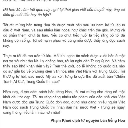
Đã hơn 30 năm trôi qua, nay nghĩ lại thời gian viết tiểu thuyết này, ông có
điều gì nuối tiếc hay ân hận?
Tôi rất mừng bản tiếng Hoa đã được xuất bản sau 30 năm kể từ lần in
đầu ở Việt Nam, và sau nhiều bản ngoại ngữ khác trên thế giới. Mừng và
có phần thêm chút tự hào. Nếu có chút tiếc nuối là tiếc rằng bố tôi đã
không còn sống. Tôi sẽ hạnh phúc vô cùng nếu được thấy ông đọc sách
này.
Thực ra tôi đã mơ ước từ lâu. Mỗi khi nghe tin sách được xuất bản ở một
nơi xa xôi như tận Na Uy chẳng hạn, tôi lại nghĩ đến Trung Quốc. Và cảm
thấy sao khó khăn đến vậy? Trên thế giới, có lễ không có quốc gia nào
có sự gắn bó về phương diên văn hóa như Việt Nam với Trung Quốc. Tôi
thường tự hỏi, sao nước Mỹ xa xôi, từng là cựu thù đã xuất bản “Chiến
Tranh Ai Ca”, Trung Quốc thì sao?
Hôm nay, được cầm sách bản tiếng Hoa, tôi vui mừng cho rằng có một
khởi đầu tốt đẹp. Tôi tin rằng càng nhiều tác phẩm của các nhà văn Việt
Nam được độc giả Trung Quốc đón đọc, cũng như càng nhiều người Việt
Nam đọc sách Trung Quốc thì nhân dân hai nước Việt - Trung sẽ ngày
càng thông hiểu lẫn nhau hơn nữa!
Phạm Khuê dịch từ nguyên bản tiếng Hoa