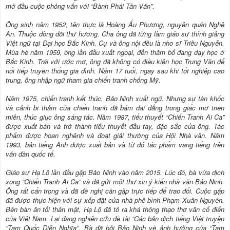
mở đầu cuộc phỏng vấn với “Bành Phái Tân Văn”.
Ông sinh năm 1952, tên thực là Hoàng Ấu Phương, nguyên quán Nghệ
An. Thuộc dòng dõi thư hương. Cha ông đã từng làm giáo sư thỉnh giảng
Việt ngữ tại Đại học Bắc Kinh. Cụ và ông nội đều là nho sĩ Triều Nguyễn.
Mùa hè năm 1959, ông lần đầu xuất ngoại, đến thăm bố đang dạy học ở
Bắc Kinh. Trái với ước mơ, ông đã không có điều kiện học Trung Văn để
nối tiếp truyền thống gia đình. Năm 17 tuổi, ngay sau khi tốt nghiệp cao
trung, ông nhập ngũ tham gia chiến tranh chống Mỹ.
Năm 1975, chiến tranh kết thúc, Bảo Ninh xuất ngũ. Nhưng sự tàn khốc
và cảnh bi thảm của chiến tranh đã bám dai dẳng trong giấc mơ triền
miên, thúc giục ông sáng tác. Năm 1987, tiểu thuyết “Chiến Tranh Ai Ca”
được xuất bản và trở thành tiểu thuyết đầu tay, đặc sắc của ông. Tác
phẩm được hoan nghênh và đoạt giải thưởng của Hội Nhà văn. Năm
1993, bản tiếng Anh được xuất bản và từ đó tác phẩm vang tiếng trên
văn đàn quốc tế.
Giáo sư Hạ Lô lần đầu gặp Bảo Ninh vào năm 2015. Lúc đó, bà vừa dịch
xong “Chiến Tranh Ai Ca” và đã gửi một thư xin ý kiến nhà văn Bảo Ninh.
Ông rất cẩn trọng và đã đề nghị cần gặp trực tiếp để trao đổi. Cuộc gặp
đã được thực hiện với sự xếp đặt của nhà phê bình Phạm Xuân Nguyên.
Bên bàn ăn tối thân mật, Hạ Lộ đã tỏ ra khá thông thạo thơ văn cổ điển
của Việt Nam. Lại đang nghiên cứu đề tài “Các bản dịch tiếng Việt truyện
“Tam Quốc Diễn Nghĩa”. Bà đã hỏi Bảo Ninh về ảnh hưởng của “Tam