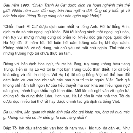
Sau năm 1990, “Chiến Tranh Ai Ca” được dịch và hoan nghênh trên thế
giới. Nhiều năm sau, đến nay, bản Hoa ngữ ra đời. Ông có ý kiến gì về
các bản dịch (tiếng Trung cũng như các ngôn ngữ khác)?
“Chiến Tranh Ai Ca” được dịch sớm nhất ra tiếng Anh. Rồi từ tiếng Anh,
dịch ra đa số các ngoại ngữ khác. Bởi tôi không sành một ngoại ngữ nào,
nên tuy vui mừng nhưng cũng có phần lo. Nhiều độc giả ngoại quốc đến
Hà Nội đã tới thăm tôi. Tôi luôn hỏi cảm tưởng của họ khi đọc sách.
Không phải hỏi về nội dung, mà chủ yếu về mặt chữ nghĩa. Thú thật có
những trường hợp tôi chưa thực an tâm.
Riêng với bản dịch Hoa ngữ, tôi rất hài lòng, tuy cũng không hiểu tiếng
Trung. Tiến sĩ Hạ Lộ với tôi là một bạn Trung Quốc thân thiết. Tôi đã biết
khả năng và rất tín nhiệm. Với Hạ Lộ tôi dùng tiếng Việt có thể trao đổi
đàm luận về văn học như với các bạn hữu trí thức người Việt. Dịch giả
không chỉ nắm bắt ngôn từ của tiểu thuyết mà còn khá am hiểu ngôn ngữ
dân gian, thành thạo khẩu ngữ bình dân. Mỗi lần có nghi vấn về ngôn từ,
chúng tôi đã cùng thảo luận. Hơn nữa, Hạ Lộ còn là một nhà thơ. Tôi đã
được đọc nhiều bài thơ rất hay được chính tác giả dịch ra tiếng Việt.
Đã 30 năm, liên quan tới phản ánh của độc giả khắp nơi, ông có nuối tiếc
gì không và nếu có thì điều gì là sâu nặng nhất?
Đáp: Tôi bắt đầu sáng tác văn học từ năm 1987, lúc tuổi đã gần 40. Như