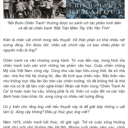
“Nỗi Buồn Chiến Tranh” thường được so sánh với tác phẩm kinh điển
về đề tài chiến tranh “Mặt Trận Miền Tây Vẫn Yên Tĩnh”
Kiên là nhân vật chính trong tiểu thuyết. Về thân phận có khá nhiều nét
tương đồng. Xin được hỏi: nhân vật chính này có bao nhiêu phần từ
nguyên mẫu là ông?
Chiến tranh và văn chương song hành. Từ xưa đến nay, trong khói lửa
chiến tranh luôn sản sinh những tác phẩm văn học. Cuộc chiến chống
Mỹ của Việt Nam cũng vậy. Cũng như các bạn hữu cùng thời, đa số nhà
văn, nhà thơ thế hệ chúng tôi, đều đã kinh qua chiến trận. Bản thân nếu
như không trực tiếp lăn lộn trên các chiến trường, tôi đã không thể là nhà
văn mà có lẽ đã làm một nghề khác! Nhân vật Kiên trong “Chiến Tranh Ai
Ca” là hoàn toàn hư cấu, không phải là tôi. Kiên có cuộc đời và các trận
đánh hoàn toàn khác tôi, song cũng có nhiều nét tương đồng.
Có ý kiến cho rằng ô
ng viết tiểu thuyết này là để giãi bày những u uất
tâm lý, đúng vậy không? Điều gì thúc giục ông viết?
Năm 1975, chiến tranh kết thúc, tôi giải ngũ. Trở về cuộc sống thường
nhật như một phó thường dân Hà Nội. Nhưng suốt nhiều năm sau, cảnh