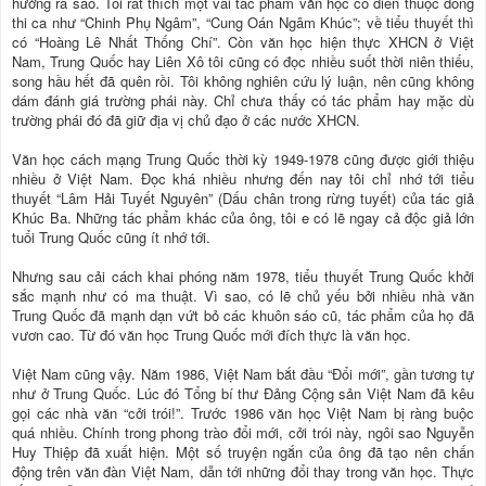
hưởng ra sao. Tôi rất thích một vài tác phẩm văn học cổ điển thuộc dòng
thi ca như “Chinh Phụ Ngâm”, “Cung Oán Ngâm Khúc”; về tiểu thuyết thì
có “Hoàng Lê Nhất Thống Chí”. Còn văn học hiện thực XHCN ở Việt
Nam, Trung Quốc hay Liên Xô tôi cũng có đọc nhiều suốt thời niên thiếu,
song hầu hết đã quên rồi. Tôi không nghiên cứu lý luận, nên cũng không
dám đánh giá trường phái này. Chỉ chưa thấy có tác phẩm hay mặc dù
trường phái đó đã giữ địa vị chủ đạo ở các nước XHCN.
Văn học cách mạng Trung Quốc thời kỳ 1949-1978 cũng được giới thiệu
nhiều ở Việt Nam. Đọc khá nhiều nhưng đến nay tôi chỉ nhớ tới tiểu
thuyết “Lâm Hải Tuyết Nguyên” (Dấu chân trong rừng tuyết) của tác giả
Khúc Ba. Những tác phẩm khác của ông, tôi e có lẽ ngay cả độc giả lớn
tuổi Trung Quốc cũng ít nhớ tới.
Nhưng sau cải cách khai phóng năm 1978, tiểu thuyết Trung Quốc khởi
sắc mạnh như có ma thuật. Vì sao, có lẽ chủ yếu bởi nhiều nhà văn
Trung Quốc đã mạnh dạn vứt bỏ các khuôn sáo cũ, tác phẩm của họ đã
vươn cao. Từ đó văn học Trung Quốc mới đích thực là văn học.
Việt Nam cũng vậy. Năm 1986, Việt Nam bắt đầu “Đổi mới”, gần tương tự
như ở Trung Quốc. Lúc đó Tổng bí thư Đảng Cộng sản Việt Nam đã kêu
gọi các nhà văn “cởi trói!”. Trước 1986 văn học Việt Nam bị ràng buộc
quá nhiều. Chính trong phong trào đổi mới, cởi trói này, ngôi sao Nguyễn
Huy Thiệp đã xuất hiện. Một số truyện ngắn của ông đã tạo nên chấn
động trên văn đàn Việt Nam, dẫn tới những đổi thay trong văn học. Thực