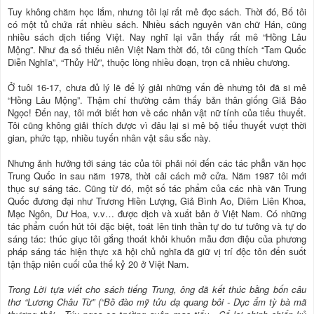
Tuy không chăm học lắm, nhưng tôi lại rất mê đọc sách. Thời đó, Bố tôi
có một tủ chứa rất nhiều sách. Nhiều sách nguyên văn chữ Hán, cũng
nhiều sách dịch tiếng Việt. Nay nghĩ lại vẫn thấy rất mê “Hồng Lâu
Mộng”. Như đa số thiếu niên Việt Nam thời đó, tôi cũng thích “Tam Quốc
Diễn Nghĩa”, “Thủy Hử”, thuộc lòng nhiều đoạn, trọn cả nhiều chương.
Ở tuôi 16-17, chưa đủ lý lẽ để lý giải những vấn đề nhưng tôi đã si mê
“Hồng Lâu Mộng”. Thậm chí thường cảm thấy bản thân giống Giả Bảo
Ngọc! Đến nay, tôi mới biết hơn về các nhân vật nữ tính của tiểu thuyết.
Tôi cũng không giải thích được vì đâu lại si mê bộ tiểu thuyết vượt thời
gian, phức tạp, nhiều tuyến nhân vật sâu sắc này.
Nhưng ảnh hưởng tới sáng tác của tôi phải nói đến các tác phẳn văn học
Trung Quốc in sau năm 1978, thời cải cách mở cửa. Năm 1987 tôi mới
thục sự sáng tác. Cũng từ đó, một số tác phẩm của các nhà văn Trung
Quốc đương đại như Trương Hiền Lượng, Giả Bình Ao, Diêm Liên Khoa,
Mạc Ngôn, Dư Hoa, v.v… được dịch và xuất bản ở Việt Nam. Có những
tác phẩm cuốn hút tôi đặc biệt, toát lên tinh thần tự do tư tưởng và tự do
sáng tác: thúc giục tôi gắng thoát khỏi khuôn mẫu đơn điệu của phương
pháp sáng tác hiện thực xã hội chủ nghĩa đã giữ vị trí độc tôn đến suốt
tận thập niên cuối của thế kỷ 20 ở Việt Nam.
Trong Lời tựa viết cho sách tiếng Trung, ông đã kết thúc bằng bốn câu
thơ “Lương Châu Từ” (“Bồ đào mỹ tửu dạ quang bôi - Dục ẩm tỳ bà mã