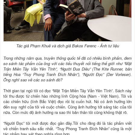
Tác giả Phạm Khuê và dịch giả Bakos Ferenc - Ảnh tư liệu
Trong những năm qua, truyền thông quốc tế đã có nhiều bình phẩm, đem
so sánh tác phẩm của ông với các tiểu thuyết nổi tiếng thế giới như “Mặt
Trận Miền Tây Vẫn Yên Tĩnh”, “Người Đua Diều” (The Kite Runner, bản
tiếng Hoa “Truy Phong Tranh Đích Nhân”), “Người Đọc” (Der Vorleser).
Ông nghĩ sao về các so sánh đó?
Thời gian tại ngũ tôi có đọc “Mặt Trận Miền Tây Vẫn Yên Tĩnh”. Sách này
tôi thu được từ chiến hào những lính Cộng hòa (Nam - Việt Nam). Tôi và
các chiến hữu (lính Bắc Việt) đọc rồi bị cuốn hút. Nó có ảnh hưởng lớn
đến suy nghĩ của tôi về cuộc chiến. Cũng ảnh hưởng tới sáng tác của tôi
nữa. Còn mức độ ảnh hưởng ra sao thì bản thân tôi cũng không thật rõ.
“Người Đọc” tôi mới được đọc gần đây.Tôi cho rằng đó là tác phẩm viết
về chiến tranh sâu sắc nhất. “Truy Phong Tranh Đích Nhân” cũng là một
tác phẩm hay xét theo nghĩa rộng hơn.