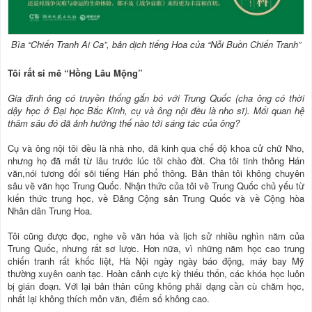
Bìa “Chiến Tranh Ai Ca”, bản dịch tiếng Hoa của “Nỗi Buồn Chiến Tranh”
Tôi rất si mê “Hồng Lâu Mộng”
Gia đình ông có truyền thống gắn bó với Trung Quốc (cha ông có thời
dậy học ở Đại học Bắc Kinh, cụ và ông nội đều là nho sĩ). Mối quan hệ
thâm sâu đó đã ảnh hưởng thế nào tới sáng tác của ông?
Cụ và ông nội tôi đều là nhà nho, đã kinh qua chế độ khoa cử chữ Nho,
nhưng họ đã mất từ lâu trước lúc tôi chào đời. Cha tôi tinh thông Hán
văn,nói tương đối sõi tiếng Hán phổ thông. Bản thân tôi không chuyên
sâu về văn học Trung Quốc. Nhận thức của tôi về Trung Quốc chủ yếu từ
kiến thức trung học, về Đảng Cộng sản Trung Quốc và về Cộng hòa
Nhân dân Trung Hoa.
Tôi cũng được đọc, nghe về văn hóa và lịch sử nhiều nghìn năm của
Trung Quốc, nhưng rất sơ lược. Hơn nữa, vì những năm học cao trung
chiến tranh rất khốc liệt, Hà Nội ngày ngày báo động, máy bay Mỹ
thường xuyên oanh tạc. Hoàn cảnh cực kỳ thiếu thốn, các khóa học luôn
bị gián đoạn. Với lại bản thân cũng không phải dạng cần cù chăm học,
nhất lại không thích môn văn, điểm số không cao.