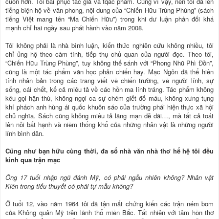
cuốn hơn. Tôi bái phục tác giả và tqác phẩm. Cũng vì vậy, nên tôi đã lên
tiếng biện hộ về văn phong, nội dung của “Chiến Hữu Trùng Phùng” (sách
tiếng Việt mang tên “Ma Chiến Hữu”) trong khi dư luận phản đối khá
mạnh chỉ hai ngày sau phát hành vào năm 2008.
Tôi không phải là nhà bình luận, kiến thức nghiên cứu không nhiều, tôi
chỉ ủng hộ theo cảm tính, tiếp thụ chủ quan của người đọc. Theo tôi,
“Chiến Hữu Trùng Phùng”, tuy không thể sánh với “Phong Nhũ Phì Đồn”,
cũng là một tác phẩm văn học phản chiến hay. Mạc Ngôn đã thể hiên
tính nhân bản trong các trang viết về chiến trường, về người lính, sự
sống, cái chết, kể cả miêu tả về các hồn ma lính tráng. Tác phẩm không
kêu gọi hận thù, không ngợi ca sự chém giết đổ máu, không xưng tụng
khí phách anh hùng ái quốc khuôn sáo của trường phái hiện thực xã hội
chủ nghĩa. Sách cũng không miêu tả lãng mạn dễ dãi…, mà tất cả toát
lên nỗi bất hạnh và niềm thống khổ của những nhân vật là những người
lính bình dân.
Cũng như bạn hữu cùng thời, đa số nhà văn nhà thơ hế hệ tôi đều
kinh qua trận mạc
Ông 17 tuổi nhập ngũ đánh Mỹ, có phải ngẫu nhiên không? Nhân vật
Kiên trong tiểu thuyết có phải tự mẫu không?
Ở tuổi 12, vào năm 1964 tôi đã tận mắt chứng kiến các trận ném bom
của Không quân Mỹ trên lãnh thổ miền Bắc. Tất nhiên với tâm hồn thơ