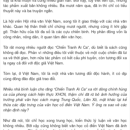
vậy là khá muộn và cũng nhiều gian nan. Bởi vậy, tuy viết liên tục, nhưng
tác phẩm xuất bản không nhiều. Ba mươi năm qua, đã in thì chỉ có tiểu
thuyết này và ba truyện ngắn.
Là hội viên Hội nhà văn Việt Nam, song tôi ít giao thiệp với các nhà văn
khác. Quan hệ thân thiết chỉ chừng mươi người, nhưng cũng ít khi gặp
gỡ. Thân hữu của tôi đa số là các cựu chiến binh. Họ phần đông vốn là
công nhân, nông dân, ít quan tâm đến văn học.
Tôi rât mong nhiều người đọc “Chiến Tranh Ai Ca”, dù biết là sách cũng
không dễ đọc. Phần vì những điều tôi viết thuộc về một cuộc chiến đã lùi
xa về thời gian, hơn nữa tác phẩm có kết cấu phi tuyến, còn tương đối xa
lạ ngay cả đối với độc giả Việt Nam.
Tóm lại, ở Việt Nam, tôi là một nhà văn tương đối độc hành, ít có dịp
cùng đông đảo độc giả trao đổi.
Nhiều nhà bình luận cho rằng “Chiến Tranh Ai Ca” xa rời dòng chính hùng
ca của phong cách hiện thực XHCN, thậm chí đã rũ bỏ ảnh hưởng của
trường phái văn học cách mạng Trung Quốc, Liên Xô, mặt khác lại kế
thừa các đặc trưng của văn học cổ điển Việt Nam. Ý ông ra sao về các
nhận định này?
Như đã nói, tôi chỉ học xong trung học, kiến thức lý luận về văn học
không nhiều. Bởi vậy cũng không biết văn học cổ điển Việt Nam đã ảnh