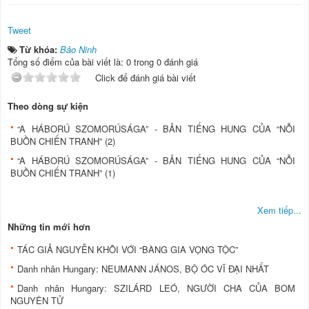
Tweet
Từ khóa:
Bảo Ninh
Tổng số điểm của bài viết là: 0 trong 0 đánh giá
Click để đánh giá bài viết
Theo dòng sự kiện
“A HÁBORÚ SZOMORÚSÁGA” - BẢN TIẾNG HUNG CỦA “NỖI
BUỒN CHIẾN TRANH” (2)
“A HÁBORÚ SZOMORÚSÁGA” - BẢN TIẾNG HUNG CỦA “NỖI
BUỒN CHIẾN TRANH” (1)
Xem tiếp...
Những tin mới hơn
TÁC GIẢ NGUYỄN KHÔI VỚI “BÀNG GIA VỌNG TỘC”
Danh nhân Hungary: NEUMANN JÁNOS, BỘ ÓC VĨ ĐẠI NHẤT
Danh nhân Hungary: SZILÁRD LEÓ, NGƯỜI CHA CỦA BOM
NGUYÊN TỬ