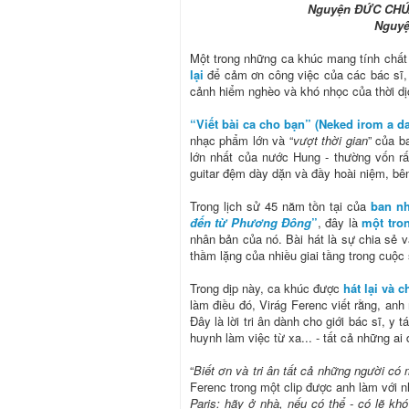
Nguyện ĐỨC CHÚA 
Nguyệ
Một trong những ca khúc mang tính chất
lại
để cảm ơn công việc của các bác sĩ, y 
cảnh hiểm nghèo và khó nhọc của thời dị
“Viết bài ca cho bạn” (Neked irom a da
nhạc phẩm lớn và “
vượt thời gian
” của b
lớn nhất của nước Hung - thường vốn rấ
guitar đệm dày dặn và đầy hoài niệm, bê
Trong lịch sử 45 năm tồn tại của
ban nh
đến từ Phương Ðông
”
, đây là
một tro
nhân bản của nó. Bài hát là sự chia sẻ v
thầm lặng của nhiều giai tầng trong cuộc
Trong dịp này, ca khúc được
hát lại và 
làm điều đó, Virág Ferenc viết rằng, anh
Đây là lời tri ân dành cho giới bác sĩ, y 
huynh làm việc từ xa... - tất cả những a
“
Biết ơn và tri ân tất cả những người có
Ferenc trong một clip được anh làm với 
Paris: hãy ở nhà, nếu có thể - có lẽ k