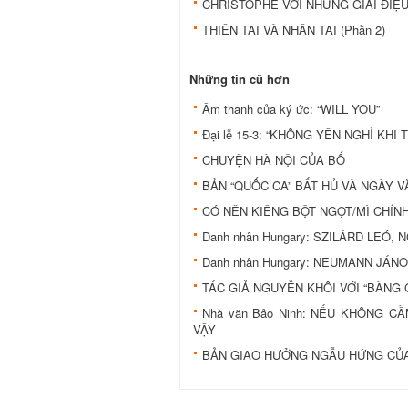
CHRISTOPHE VỚI NHỮNG GIAI ĐIỆU
THIÊN TAI VÀ NHÂN TAI (Phần 2)
Những tin cũ hơn
Âm thanh của ký ức: “WILL YOU”
Đại lễ 15-3: “KHÔNG YÊN NGHỈ KHI
CHUYỆN HÀ NỘI CỦA BỐ
BẢN “QUỐC CA” BẤT HỦ VÀ NGÀY V
CÓ NÊN KIÊNG BỘT NGỌT/MÌ CHÍN
Danh nhân Hungary: SZILÁRD LEÓ
Danh nhân Hungary: NEUMANN JÁNO
TÁC GIẢ NGUYỄN KHÔI VỚI “BÀNG 
Nhà văn Bảo Ninh: NẾU KHÔNG 
VẬY
BẢN GIAO HƯỞNG NGẪU HỨNG CỦ