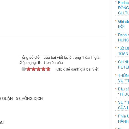
Budap
ĐỒNG
CULT
Ghi c
ĐỜI
Danh s
HUNG
"LỘ D
TOÀN
Tổng số điểm của bài viết là: 5 trong 1 đánh giá
CHÍN
Xếp hạng:
5
-
1
phiếu bầu
PÉTE
Click để đánh giá bài viết
THÔN
VỤ "T
Bầu c
"THƯỢ
 QUẬN 10 CHỐNG DỊCH
VỤ "T
CỦA 
Phía 
HÀNH
ỒN