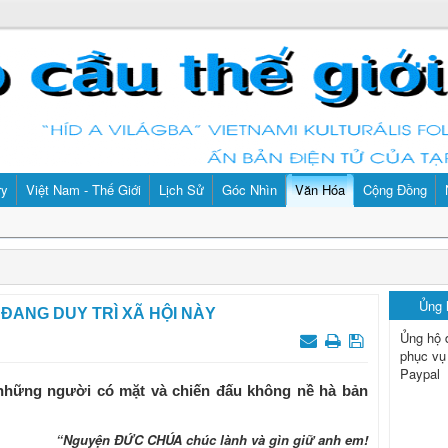
ry
Việt Nam - Thế Giới
Lịch Sử
Góc Nhìn
Văn Hóa
Cộng Đồng
Ủng
 ĐANG DUY TRÌ XÃ HỘI NÀY
Ủng hộ 
phục vụ
Paypal
ả những người có mặt và chiến đấu không nề hà bản
“Nguyện ĐỨC CHÚA chúc lành và gìn giữ anh em!