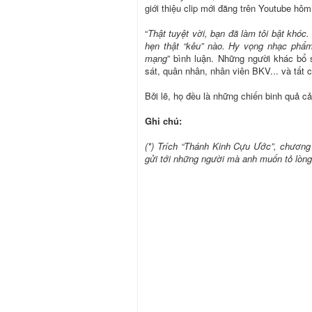
giới thiệu clip mới đăng trên Youtube h
“
Thật tuyệt vời, bạn đã làm tôi bật khóc
hẹn thật “kêu” nào. Hy vọng nhạc phẩm
mạng
” bình luận. Những người khác bổ 
sát, quân nhân, nhân viên BKV... và tất 
Bởi lẽ, họ đều là những chiến binh quả c
Ghi chú:
(*) Trích “Thánh Kinh Cựu Ước”, chương
gửi tới những người mà anh muốn tỏ lòng 