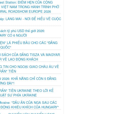
est Station: ĐIỂM HẸN CỦA CỘNG
 VIỆT NAM TRONG HÀNH TRÌNH PHỞ
URAL ROADSHOW EUROPE 2026
hép: LÀNG MAI - NƠI ĐỂ HIỂU VỀ CUỘC
ách tỷ phú USD thế giới 2026:
ARY CÓ 6 NGƯỜI
IỆN" LÁ PHIẾU BẦU CHO CÁC "ĐẢNG
 QUỐC"
H SÁCH CỦA ĐẢNG TISZA VÀ MAGYAR
R VỀ LAO ĐỘNG KHÁCH
G TIN CHO NGOẠI GIAO CHÂU ÂU VỀ
RẤN" TIỀN
ử 2026: KHẢ NĂNG CHỈ CÒN 5 ĐẢNG
NG ĐÀI"!
RẤN" TIỀN UKRAINE THEO LỜI KỂ
LUẬT SƯ PHÍA UKRAINE
Ukraine: "DẤU ẤN CỦA NGA SAU CÁC
 ĐỘNG KHIÊU KHÍCH CỦA HUNGARY"