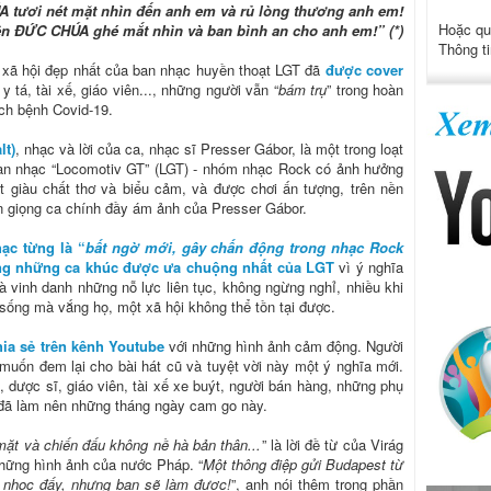
tươi nét mặt nhìn đến anh em và rủ lòng thương anh em!
Hoặc qu
n ĐỨC CHÚA ghé mắt nhìn và ban bình an cho anh em!” (*)
Thông ti
 xã hội đẹp nhất của ban nhạc huyền thoạt LGT đã
được cover
tá, tài xế, giáo viên..., những người vẫn “
bám trụ
” trong hoàn
ch bệnh Covid-19.
lt)
, nhạc và lời của ca, nhạc sĩ Presser Gábor, là một trong loạt
an nhạc “Locomotiv GT” (LGT) - nhóm nhạc Rock có ảnh hưởng
t giàu chất thơ và biểu cảm, và được chơi ấn tượng, trên nền
n giọng ca chính đầy ám ảnh của Presser Gábor.
ạc từng là “
bất ngờ mới, gây chấn động trong nhạc Rock
ng những ca khúc được ưa chuộng nhất của LGT
vì ý nghĩa
à vinh danh những nỗ lực liên tục, không ngừng nghỉ, nhiều khi
 sống mà vắng họ, một xã hội không thể tồn tại được.
chia sẻ trên kênh Youtube
với những hình ảnh cảm động. Người
 muốn đem lại cho bài hát cũ và tuyệt vời này một ý nghĩa mới.
tá, dược sĩ, giáo viên, tài xế xe buýt, người bán hàng, những phụ
i đã làm nên những tháng ngày cam go này.
 mặt và chiến đấu không nề hà bản thân...
” là lời đề từ của Virág
những hình ảnh của nước Pháp. “
Một thông điệp gửi Budapest từ
hó nhọc đấy, nhưng bạn sẽ làm được!
”, anh nói thêm trong phần