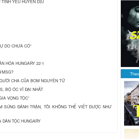
 TÌNH YÊU HUYỀN DỊU
 TỰ DO CHƯA CÓ”
ĂN HÓA HUNGARY 22-1
H/MSG?
Theo
, NGƯỜI CHA CỦA BOM NGUYÊN TỬ
S, BỘ ÓC VĨ ĐẠI NHẤT
GIA VỌNG TỘC”
CẦM SÚNG ĐÁNH TRẬN, TÔI KHÔNG THỂ VIẾT ĐƯỢC NHƯ
A DÂN TỘC HUNGARY