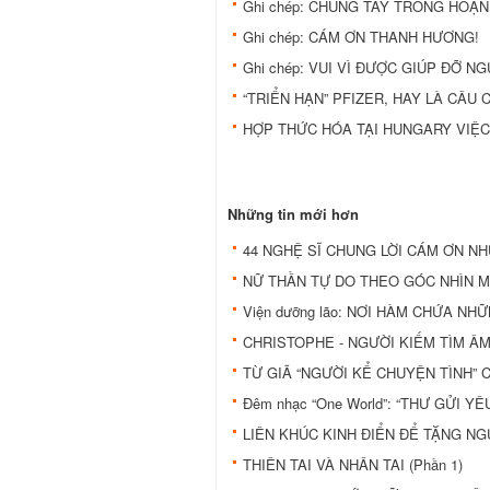
Ghi chép: CHUNG TAY TRONG HOẠN
Ghi chép: CÁM ƠN THANH HƯƠNG!
Ghi chép: VUI VÌ ĐƯỢC GIÚP ĐỠ N
“TRIỂN HẠN” PFIZER, HAY LÀ CÂU 
HỢP THỨC HÓA TẠI HUNGARY VIỆC
Những tin mới hơn
44 NGHỆ SĨ CHUNG LỜI CÁM ƠN NH
NỮ THẦN TỰ DO THEO GÓC NHÌN M
Viện dưỡng lão: NƠI HÀM CHỨA NH
CHRISTOPHE - NGƯỜI KIẾM TÌM Â
TỪ GIÃ “NGƯỜI KỂ CHUYỆN TÌNH” 
Đêm nhạc “One World”: “THƯ GỬI 
LIÊN KHÚC KINH ĐIỂN ĐỂ TẶNG NG
THIÊN TAI VÀ NHÂN TAI (Phần 1)