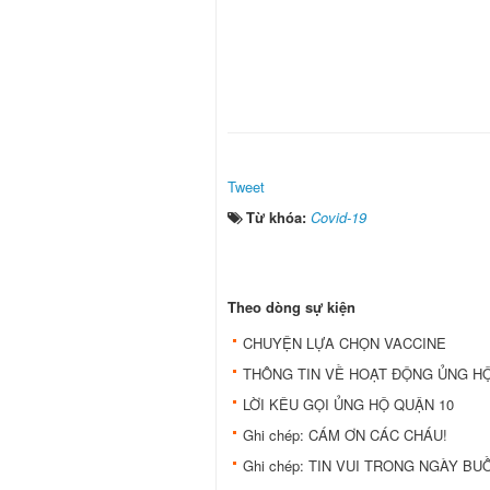
Tweet
Từ khóa:
Covid-19
Theo dòng sự kiện
CHUYỆN LỰA CHỌN VACCINE
THÔNG TIN VỀ HOẠT ĐỘNG ỦNG HỘ
LỜI KÊU GỌI ỦNG HỘ QUẬN 10
Ghi chép: CÁM ƠN CÁC CHÁU!
Ghi chép: TIN VUI TRONG NGÀY BU