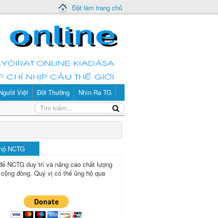
Đặt làm trang chủ
Người Việt
Đời Thường
Nhìn Ra TG
 hộ NCTG
để NCTG duy trì và nâng cao chất lượng
 cộng đồng.
Quý vị có thể ủng hộ qua