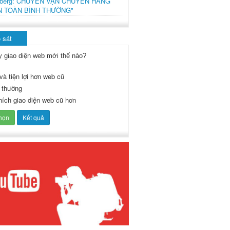
mberg: CHUYẾN VẬN CHUYỂN HÀNG
N TOÀN BÌNH THƯỜNG"
 sát
y giao diện web mới thế nào?
và tiện lợi hơn web cũ
 thường
thích giao diện web cũ hơn