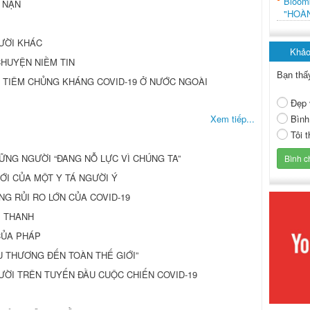
Bloo
 NẠN
"HOÀ
GƯỜI KHÁC
Khảo
CHUYỆN NIỀM TIN
Bạn thấ
 TIÊM CHỦNG KHÁNG COVID-19 Ở NƯỚC NGOÀI
Đẹp 
Bình
Xem tiếp...
Tôi 
ỮNG NGƯỜI “ĐANG NỖ LỰC VÌ CHÚNG TA”
ỚI CỦA MỘT Y TÁ NGƯỜI Ý
ỮNG RỦI RO LỚN CỦA COVID-19
M THANH
CỦA PHÁP
YÊU THƯƠNG ĐẾN TOÀN THẾ GIỚI”
ƯỜI TRÊN TUYẾN ĐẦU CUỘC CHIẾN COVID-19