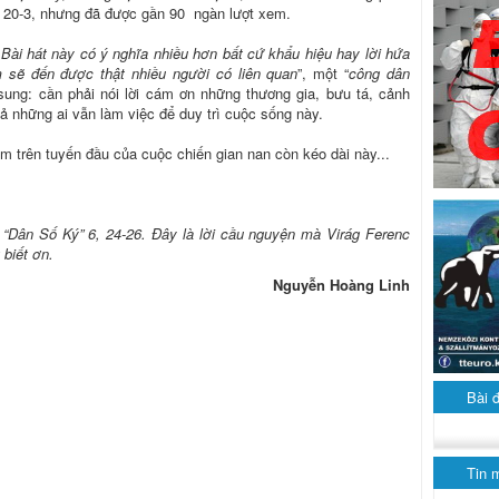
ôm 20-3, nhưng đã được gần 90 ngàn lượt xem.
. Bài hát này có ý nghĩa nhiều hơn bất cứ khẩu hiệu hay lời hứa
 sẽ đến được thật nhiều người có liên quan
”, một “
công dân
sung: cần phải nói lời cám ơn những thương gia, bưu tá, cảnh
cả những ai vẫn làm việc để duy trì cuộc sống này.
ảm trên tuyến đầu của cuộc chiến gian nan còn kéo dài này...
 “Dân Số Ký” 6, 24-26. Đây là lời cầu nguyện mà Virág Ferenc
biết ơn.
Nguyễn Hoàng Linh
Bài 
Tin 