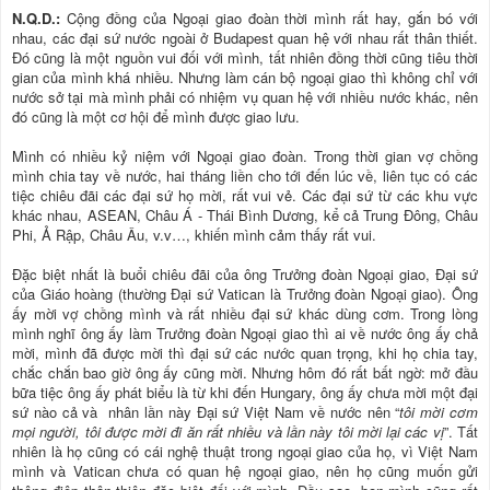
N.Q.D.:
Cộng đồng của Ngoại giao đoàn thời mình rất hay, gắn bó với
nhau, các đại sứ nước ngoài ở Budapest quan hệ với nhau rất thân thiết.
Đó cũng là một nguồn vui đối với mình, tất nhiên đồng thời cũng tiêu thời
gian của mình khá nhiều. Nhưng làm cán bộ ngoại giao thì không chỉ với
nước sở tại mà mình phải có nhiệm vụ quan hệ với nhiều nước khác, nên
đó cũng là một cơ hội để mình được giao lưu.
Mình có nhiều kỷ niệm với Ngoại giao đoàn. Trong thời gian vợ chồng
mình chia tay về nước, hai tháng liền cho tới đến lúc về, liên tục có các
tiệc chiêu đãi các đại sứ họ mời, rất vui vẻ. Các đại sứ từ các khu vực
khác nhau, ASEAN, Châu Á - Thái Bình Dương, kể cả Trung Đông, Châu
Phi, Ả Rập, Châu Âu, v.v…, khiến mình cảm thấy rất vui.
Đặc biệt nhất là buổi chiêu đãi của ông Trưởng đoàn Ngoại giao, Đại sứ
của Giáo hoàng (thường Đại sứ Vatican là Trưởng đoàn Ngoại giao). Ông
ấy mời vợ chồng mình và rất nhiều đại sứ khác dùng cơm. Trong lòng
mình nghĩ ông ấy làm Trưởng đoàn Ngoại giao thì ai về nước ông ấy chả
mời, mình đã được mời thì đại sứ các nước quan trọng, khi họ chia tay,
chắc chắn bao giờ ông ấy cũng mời. Nhưng hôm đó rất bất ngờ: mở đầu
bữa tiệc ông ấy phát biểu là từ khi đến Hungary, ông ấy chưa mời một đại
sứ nào cả và nhân lần này Đại sứ Việt Nam về nước nên “
tôi mời cơm
mọi người, tôi được mời đi ăn rất nhiều và lần này tôi mời lại các vị
”. Tất
nhiên là họ cũng có cái nghệ thuật trong ngoại giao của họ, vì Việt Nam
mình và Vatican chưa có quan hệ ngoại giao, nên họ cũng muốn gửi