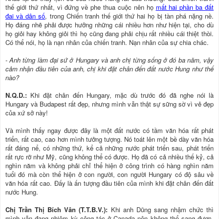
thế giới thứ nhất, vì đứng về phe thua cuộc nên họ
mất hai phần ba đất
đai và dân số
, trong Chiến tranh thế giới thứ hai họ bị tàn phá nặng nề.
Họ đáng nhẽ phải được hưởng những cái nhiều hơn như hiện tại, cho dù
họ giỏi hay không giỏi thì họ cũng đang phải chịu rất nhiều cái thiệt thòi.
Có thể nói, họ là nạn nhân của chiến tranh. Nạn nhân của sự chia chác.
- Anh từng làm đại sứ ở Hungary và anh chị từng sống ở đó ba năm, vậy
cảm nhận đầu tiên của anh, chị khi đặt chân đến đất nước Hung như thế
nào?
N.Q.D.:
Khi đặt chân đến Hungary, mặc dù trước đó đã nghe nói là
Hungary và Budapest rất đẹp, nhưng mình vẫn thật sự sững sờ vì vẻ đẹp
của xứ sở này!
Và mình thấy ngay được đây là một đất nước có tầm văn hóa rất phát
triển, rất cao, cao hơn mình tưởng tượng. Nó toát lên một bề dày văn hóa
rất đáng nể, có những thứ, kể cả những nước phát triển sau, phát triển
rất rực rỡ như Mỹ, cũng không thể có được. Họ đã có cả nhiều thế kỷ, cả
nghìn năm và không phải chỉ thể hiện ở công trình có hàng nghìn năm
tuổi đó mà còn thể hiện ở con người, con người Hungary có độ sâu về
văn hóa rất cao. Đấy là ấn tượng đầu tiên của mình khi đặt chân đến đất
nước Hung.
Chị Trần Thị Bích Vân (T.T.B.V.):
Khi anh Dũng sang nhậm chức thì
mình vẫn đang nhiệm kỳ công tác ở Canada nên không thể sang được,