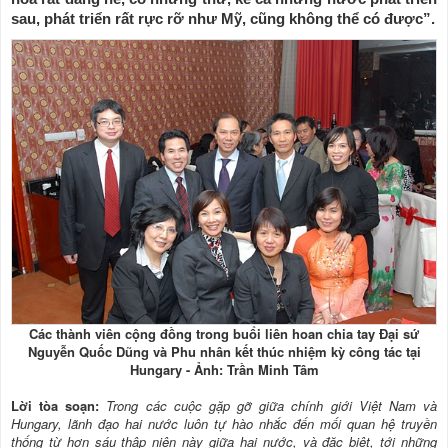
sau, phát triển rất rực rỡ như Mỹ, cũng không thể có được”.
Các thành viên cộng đồng trong buổi liên hoan chia tay Đại sứ
Nguyễn Quốc Dũng và Phu nhân kết thúc nhiệm kỳ công tác tại
Hungary - Ảnh: Trần Minh Tâm
Lời tòa soạn:
Trong các cuộc gặp gỡ giữa chính giới Việt Nam và
Hungary, lãnh đạo hai nước luôn tự hào nhắc đến mối quan hệ truyền
thống từ hơn sáu thập niên này giữa hai nước, và đặc biệt, tới những