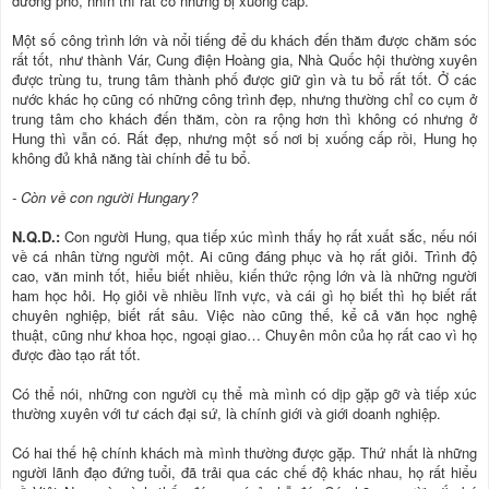
đường phố, nhìn thì rất cổ nhưng bị xuống cấp.
Một số công trình lớn và nổi tiếng để du khách đến thăm được chăm sóc
rất tốt, như thành Vár, Cung điện Hoàng gia, Nhà Quốc hội thường xuyên
được trùng tu, trung tâm thành phố được giữ gìn và tu bổ rất tốt. Ở các
nước khác họ cũng có những công trình đẹp, nhưng thường chỉ co cụm ở
trung tâm cho khách đến thăm, còn ra rộng hơn thì không có nhưng ở
Hung thì vẫn có. Rất đẹp, nhưng một số nơi bị xuống cấp rồi, Hung họ
không đủ khả năng tài chính để tu bổ.
- Còn về con người Hungary?
N.Q.D.:
Con người Hung, qua tiếp xúc mình thấy họ rất xuất sắc, nếu nói
về cá nhân từng người một. Ai cũng đáng phục và họ rất giỏi. Trình độ
cao, văn minh tốt, hiểu biết nhiều, kiến thức rộng lớn và là những người
ham học hỏi. Họ giỏi về nhiều lĩnh vực, và cái gì họ biết thì họ biết rất
chuyên nghiệp, biết rất sâu. Việc nào cũng thế, kể cả văn học nghệ
thuật, cũng như khoa học, ngoại giao… Chuyên môn của họ rất cao vì họ
được đào tạo rất tốt.
Có thể nói, những con người cụ thể mà mình có dịp gặp gỡ và tiếp xúc
thường xuyên với tư cách đại sứ, là chính giới và giới doanh nghiệp.
Có hai thế hệ chính khách mà mình thường được gặp. Thứ nhất là những
người lãnh đạo đứng tuổi, đã trải qua các chế độ khác nhau, họ rất hiểu