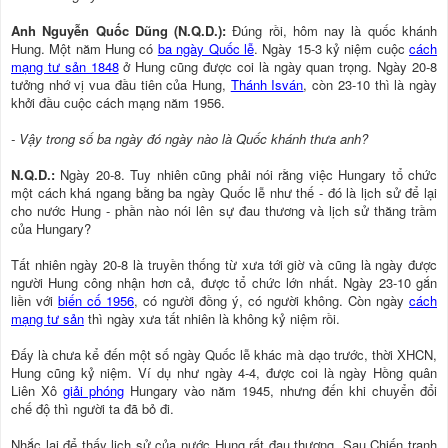
Anh Nguyễn Quốc Dũng (N.Q.D.):
Đúng rồi, hôm nay là quốc khánh
Hung. Một năm Hung có
ba ngày Quốc lễ
. Ngày 15-3 kỷ niệm cuộc
cách
mạng tư sản 1848
ở Hung cũng được coi là ngày quan trọng. Ngày 20-8
tưởng nhớ vị vua đầu tiên của Hung,
Thánh Isván
, còn 23-10 thì là ngày
khởi đầu cuộc cách mạng năm 1956.
- Vậy trong số ba ngày đó ngày nào là Quốc khánh thưa anh?
N.Q.D.:
Ngày 20-8. Tuy nhiên cũng phải nói rằng việc Hungary tổ chức
một cách khá ngang bằng ba ngày Quốc lễ như thế - đó là lịch sử để lại
cho nước Hung - phần nào nói lên sự đau thương và lịch sử thăng trầm
của Hungary?
Tất nhiên ngày 20-8 là truyền thống từ xưa tới giờ và cũng là ngày được
người Hung công nhận hơn cả, được tổ chức lớn nhất. Ngày 23-10 gắn
liền với
biến cố 1956
, có người đồng ý, có người không. Còn ngày
cách
mạng tư sản
thì ngày xưa tất nhiên là không kỷ niệm rồi.
Đấy là chưa kể đến một số ngày Quốc lễ khác mà dạo trước, thời XHCN,
Hung cũng kỷ niệm. Ví dụ như ngày 4-4, được coi là ngày Hồng quân
Liên Xô
giải phóng
Hungary vào năm 1945, nhưng đến khi chuyển đổi
chế độ thì người ta đã bỏ đi.
Nhắc lại để thấy lịch sử của nước Hung rất đau thương. Sau Chiến tranh