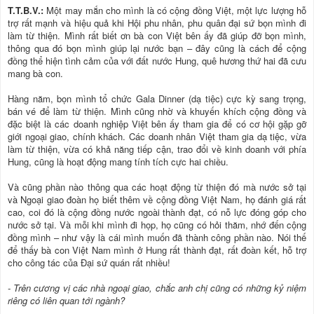
T.T.B.V.:
Một may mắn cho mình là có cộng đồng Việt, một lực lượng hỗ
trợ rất mạnh và hiệu quả khi Hội phu nhân, phu quân đại sứ bọn mình đi
làm từ thiện. Mình rất biết ơn bà con Việt bên ấy đã giúp đỡ bọn mình,
thông qua đó bọn mình giúp lại nước bạn – đây cũng là cách để cộng
đồng thể hiện tình cảm của với đất nước Hung, quê hương thứ hai đã cưu
mang bà con.
Hàng năm, bọn mình tổ chức Gala Dinner (dạ tiệc) cực kỳ sang trọng,
bán vé để làm từ thiện. Mình cũng nhờ và khuyến khích cộng đồng và
đặc biệt là các doanh nghiệp Việt bên ấy tham gia để có cơ hội gặp gỡ
giới ngoại giao, chính khách. Các doanh nhân Việt tham gia dạ tiệc, vừa
làm từ thiện, vừa có khả năng tiếp cận, trao đổi về kinh doanh với phía
Hung, cũng là hoạt động mang tính tích cực hai chiều.
Và cũng phần nào thông qua các hoạt động từ thiện đó mà nước sở tại
và Ngoại giao đoàn họ biết thêm về cộng đồng Việt Nam, họ đánh giá rất
cao, coi đó là cộng đồng nước ngoài thành đạt, có nỗ lực đóng góp cho
nước sở tại. Và mỗi khi mình đi họp, họ cũng có hỏi thăm, nhớ đến cộng
đồng mình – như vậy là cái mình muốn đã thành công phần nào. Nói thế
để thấy bà con Việt Nam mình ở Hung rất thành đạt, rất đoàn kết, hỗ trợ
cho công tác của Đại sứ quán rất nhiều!
- Trên cương vị các nhà ngoại giao, chắc anh chị cũng có những kỷ niệm
riêng có liên quan tới ngành?