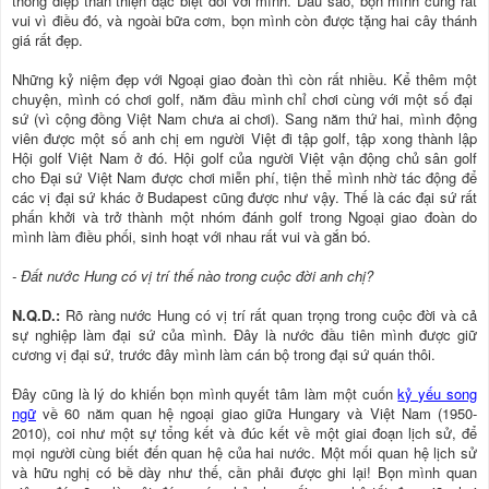
thông điệp thân thiện đặc biệt đối với mình. Dầu sao, bọn mình cũng rất
vui vì điều đó, và ngoài bữa cơm, bọn mình còn được tặng hai cây thánh
giá rất đẹp.
Những kỷ niệm đẹp với Ngoại giao đoàn thì còn rất nhiều. Kể thêm một
chuyện, mình có chơi golf, năm đầu mình chỉ chơi cùng với một số đại
sứ (vì cộng đồng Việt Nam chưa ai chơi). Sang năm thứ hai, mình động
viên được một số anh chị em người Việt đi tập golf, tập xong thành lập
Hội golf Việt Nam ở đó. Hội golf của người Việt vận động chủ sân golf
cho Đại sứ Việt Nam được chơi miễn phí, tiện thể mình nhờ tác động để
các vị đại sứ khác ở Budapest cũng được như vậy. Thế là các đại sứ rất
phấn khởi và trở thành một nhóm đánh golf trong Ngoại giao đoàn do
mình làm điều phối, sinh hoạt với nhau rất vui và gắn bó.
- Đất nước Hung có vị trí thế nào trong cuộc đời anh chị?
N.Q.D.:
Rõ ràng nước Hung có vị trí rất quan trọng trong cuộc đời và cả
sự nghiệp làm đại sứ của mình. Đây là nước đầu tiên mình được giữ
cương vị đại sứ, trước đây mình làm cán bộ trong đại sứ quán thôi.
Đây cũng là lý do khiến bọn mình quyết tâm làm một cuốn
kỷ yếu song
ngữ
về 60 năm quan hệ ngoại giao giữa Hungary và Việt Nam (1950-
2010), coi như một sự tổng kết và đúc kết về một giai đoạn lịch sử, để
mọi người cùng biết đến quan hệ của hai nước. Một mối quan hệ lịch sử
và hữu nghị có bề dày như thế, cần phải được ghi lại! Bọn mình quan