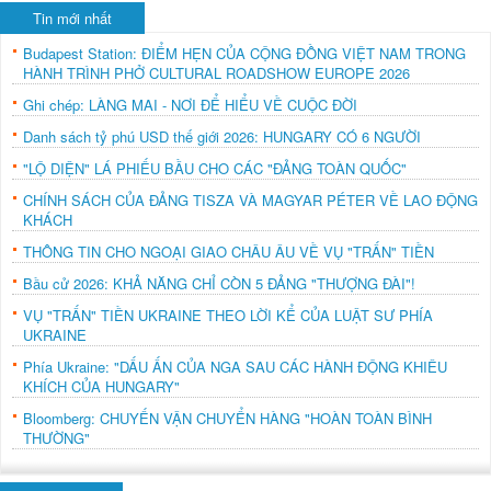
Tin mới nhất
Budapest Station: ĐIỂM HẸN CỦA CỘNG ĐỒNG VIỆT NAM TRONG
HÀNH TRÌNH PHỞ CULTURAL ROADSHOW EUROPE 2026
Ghi chép: LÀNG MAI - NƠI ĐỂ HIỂU VỀ CUỘC ĐỜI
Danh sách tỷ phú USD thế giới 2026: HUNGARY CÓ 6 NGƯỜI
"LỘ DIỆN" LÁ PHIẾU BẦU CHO CÁC "ĐẢNG TOÀN QUỐC"
CHÍNH SÁCH CỦA ĐẢNG TISZA VÀ MAGYAR PÉTER VỀ LAO ĐỘNG
KHÁCH
THÔNG TIN CHO NGOẠI GIAO CHÂU ÂU VỀ VỤ "TRẤN" TIỀN
Bầu cử 2026: KHẢ NĂNG CHỈ CÒN 5 ĐẢNG "THƯỢNG ĐÀI"!
VỤ "TRẤN" TIỀN UKRAINE THEO LỜI KỂ CỦA LUẬT SƯ PHÍA
UKRAINE
Phía Ukraine: "DẤU ẤN CỦA NGA SAU CÁC HÀNH ĐỘNG KHIÊU
KHÍCH CỦA HUNGARY"
Bloomberg: CHUYẾN VẬN CHUYỂN HÀNG "HOÀN TOÀN BÌNH
THƯỜNG"