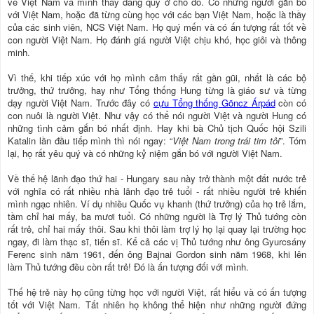
về Việt Nam và mình thấy đáng quý ở chỗ đó. Có những người gắn bó
với Việt Nam, hoặc đã từng cùng học với các bạn Việt Nam, hoặc là thầy
của các sinh viên, NCS Việt Nam. Họ quý mến và có ấn tượng rất tốt về
con người Việt Nam. Họ đánh giá người Việt chịu khó, học giỏi và thông
minh.
Vì thế, khi tiếp xúc với họ mình cảm thấy rất gần gũi, nhất là các bộ
trưởng, thứ trưởng, hay như Tổng thống Hung từng là giáo sư và từng
dạy người Việt Nam. Trước đây có
cựu Tổng thống Göncz Árpád
còn có
con nuôi là người Việt. Như vậy có thể nói người Việt và người Hung có
những tình cảm gắn bó nhất định. Hay khi bà Chủ tịch Quốc hội Szili
Katalin lần đầu tiếp mình thì nói ngay: “
Việt Nam trong trái tim tôi
”. Tóm
lại, họ rất yêu quý và có những kỷ niệm gắn bó với người Việt Nam.
Về thế hệ lãnh đạo thứ hai - Hungary sau này trở thành một đất nước trẻ
với nghĩa có rất nhiều nhà lãnh đạo trẻ tuổi - rất nhiều người trẻ khiến
mình ngạc nhiên. Ví dụ nhiều Quốc vụ khanh (thứ trưởng) của họ trẻ lắm,
tầm chỉ hai mấy, ba mươi tuổi. Có những người là Trợ lý Thủ tướng còn
rất trẻ, chỉ hai mấy thôi. Sau khi thôi làm trợ lý họ lại quay lại trường học
ngay, đi làm thạc sĩ, tiến sĩ. Kể cả các vị Thủ tướng như ông Gyurcsány
Ferenc sinh năm 1961, đến ông Bajnai Gordon sinh năm 1968, khi lên
làm Thủ tướng đều còn rất trẻ! Đó là ấn tượng đối với mình.
Thế hệ trẻ này họ cũng từng học với người Việt, rất hiểu và có ấn tượng
tốt với Việt Nam. Tất nhiên họ không thể hiện như những người đứng