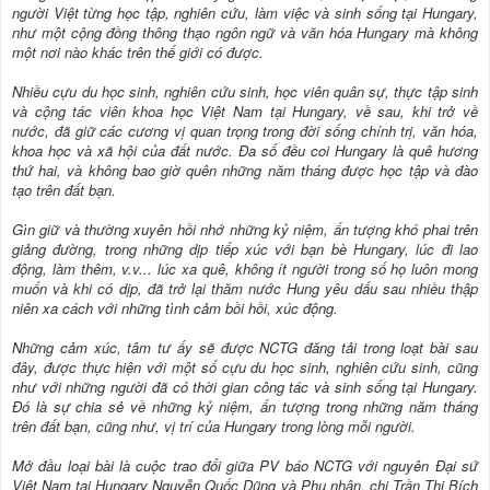
người Việt từng học tập, nghiên cứu, làm việc và sinh sống tại Hungary,
như một cộng đồng thông thạo ngôn ngữ và văn hóa Hungary mà không
một nơi nào khác trên thế giới có được.
Nhiều cựu du học sinh, nghiên cứu sinh, học viên quân sự, thực tập sinh
và cộng tác viên khoa học Việt Nam tại Hungary, về sau, khi trở về
nước, đã giữ các cương vị quan trọng trong đời sống chính trị, văn hóa,
khoa học và xã hội của đất nước. Đa số đều coi Hungary là quê hương
thứ hai, và không bao giờ quên những năm tháng được học tập và đào
tạo trên đất bạn.
Gìn giữ và thường xuyên hồi nhớ những kỷ niệm, ấn tượng khó phai trên
giảng đường, trong những dịp tiếp xúc với bạn bè Hungary, lúc đi lao
động, làm thêm, v.v... lúc xa quê, không ít người trong số họ luôn mong
muốn và khi có dịp, đã trở lại thăm nước Hung yêu dấu sau nhiều thập
niên xa cách với những tình cảm bồi hồi, xúc động.
Những cảm xúc, tâm tư ấy sẽ được NCTG đăng tải trong loạt bài sau
đây, được thực hiện với một số cựu du học sinh, nghiên cứu sinh, cũng
như với những người đã có thời gian công tác và sinh sống tại Hungary.
Đó là sự chia sẻ về những kỷ niệm, ấn tượng trong những năm tháng
trên đất bạn, cũng như, vị trí của Hungary trong lòng mỗi người.
Mở đầu loại bài là cuộc trao đổi giữa PV báo NCTG với nguyên Đại sứ
Việt Nam tại Hungary Nguyễn Quốc Dũng và Phu nhân, chị Trần Thị Bích