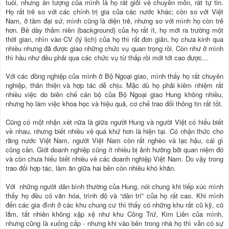
tuổi, nhưng ấn tượng của mình là họ rất giỏi về chuyên môn, rất tự tin.
Họ rất trẻ so với các chính trị gia của các nước khác; còn so với Việt
Nam, ở tầm đại sứ, mình cũng là diện trẻ, nhưng so với mình họ còn trẻ
hơn. Bề dày thâm niên (background) của họ rất ít, họ mới ra trường một
thời gian, nhìn vào CV (lý lịch) của họ thì rất đơn giản, họ chưa kinh qua
nhiều nhưng đã được giao những chức vụ quan trọng rồi. Còn như ở mình
thì hầu như đều phải qua các chức vụ từ thấp rồi mới tới cao được…
Với các đồng nghiệp của mình ở Bộ Ngoại giao, mình thấy họ rất chuyên
nghiệp, thân thiện và hợp tác dễ chịu. Mặc dù họ phải kiêm nhiệm rất
nhiều việc do biên chế cán bộ của Bộ Ngoại giao Hung không nhiều,
nhưng họ làm việc khoa học và hiệu quả, cơ chế trao đổi thông tin rất tốt.
Cũng có một nhận xét nữa là giữa người Hung và người Việt có hiểu biết
về nhau, nhưng biết nhiều về quá khứ hơn là hiện tại. Có nhận thức cho
rằng nước Việt Nam, người Việt Nam còn rất nghèo và lạc hậu, cái gì
cũng cần. Giới doanh nghiệp cũng ít nhiều bị ảnh hưởng bởi quan niệm đó
và còn chưa hiểu biết nhiều về các doanh nghiệp Việt Nam. Do vậy trong
trao đổi hợp tác, làm ăn giữa hai bên còn nhiều khó khăn.
Với những người dân bình thường của Hung, nói chung khi tiếp xúc mình
thấy họ đều có văn hóa, trình độ và “dân trí” của họ rất cao. Khi mình
đến các gia đình ở các khu chung cư thì thấy có những khu rất cũ kỹ, cũ
lắm, tất nhiên không xập xệ như khu Công Trứ, Kim Liên của mình,
nhưng cũng là xuống cấp - nhưng khi vào bên trong nhà họ thì vẫn có sự