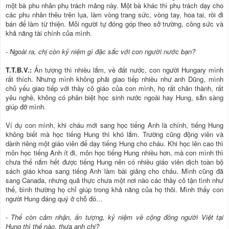
một bà phu nhân phụ trách mảng này. Một bà khác thì phụ trách dạy cho
các phu nhân thêu trên lụa, làm vòng trang sức, vòng tay, hoa tai, rồi đi
bán để làm từ thiện. Mỗi người tự đóng góp theo sở trường, công sức và
khả năng tài chính của mình.
- Ngoài ra, chị còn kỷ niệm gì đặc sắc với con người nước bạn?
T.T.B.V.:
Ấn tượng thì nhiều lắm, về đất nước, con người Hungary mình
rất thích. Nhưng mình không phải giao tiếp nhiều như anh Dũng, mình
chủ yếu giao tiếp với thầy cô giáo của con mình, họ rất chân thành, rất
yêu nghề, không có phân biệt học sinh nước ngoài hay Hung, sẵn sàng
giúp đỡ mình.
Ví dụ con mình, khi cháu mới sang học tiếng Anh là chính, tiếng Hung
không biết mà học tiếng Hung thì khó lắm. Trường cũng động viên và
dành riêng một giáo viên để dạy tiếng Hung cho cháu. Khi học lên cao thì
môn học tiếng Anh ít đi, môn học tiếng Hung nhiều hơn, mà con mình thì
chưa thể nắm hết được tiếng Hung nên có nhiều giáo viên dịch toàn bộ
sách giáo khoa sang tiếng Anh làm bài giảng cho cháu. Mình cũng đã
sang Canada, nhưng quả thực chưa một nơi nào các thầy cô tận tình như
thế, bình thường họ chỉ giúp trong khả năng của họ thôi. Mình thấy con
người Hung đáng quý ở chỗ đó…
- Thế còn cảm nhận, ấn tượng, kỷ niệm về cộng đồng người Việt tại
Hung thì thế nào, thưa anh chị?