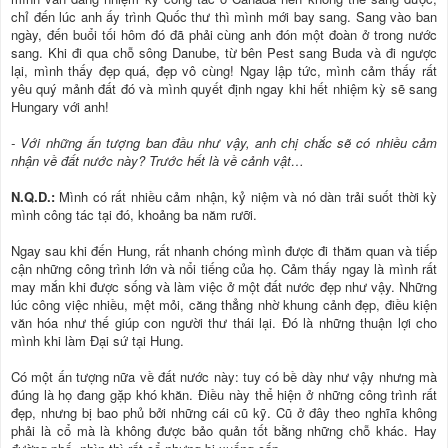
chỉ đến lúc anh ấy trình Quốc thư thì mình mới bay sang. Sang vào ban
ngày, đến buổi tối hôm đó đã phải cùng anh đón một đoàn ở trong nước
sang. Khi đi qua chỗ sông Danube, từ bên Pest sang Buda và đi ngược
lại, mình thấy đẹp quá, đẹp vô cùng! Ngay lập tức, mình cảm thấy rất
yêu quý mảnh đất đó và mình quyết định ngay khi hết nhiệm kỳ sẽ sang
Hungary với anh!
- Với những ấn tượng ban đầu như vậy, anh chị chắc sẽ có nhiều cảm
nhận về đất nước này? Trước hết là về cảnh vật…
N.Q.D.:
Mình có rất nhiều cảm nhận, kỷ niệm và nó dàn trải suốt thời kỳ
mình công tác tại đó, khoảng ba năm rưỡi.
Ngay sau khi đến Hung, rất nhanh chóng mình được đi thăm quan và tiếp
cận những công trình lớn và nổi tiếng của họ. Cảm thấy ngay là mình rất
may mắn khi được sống và làm việc ở một đất nước đẹp như vậy. Những
lúc công việc nhiều, mệt mỏi, căng thẳng nhờ khung cảnh đẹp, điều kiện
văn hóa như thế giúp con người thư thái lại. Đó là những thuận lợi cho
mình khi làm Đại sứ tại Hung.
Có một ấn tượng nữa về đất nước này: tuy có bề dày như vậy nhưng mà
đúng là họ đang gặp khó khăn. Điều này thể hiện ở những công trình rất
đẹp, nhưng bị bao phủ bởi những cái cũ kỹ. Cũ ở đây theo nghĩa không
phải là cổ mà là không được bảo quản tốt bằng những chỗ khác. Hay