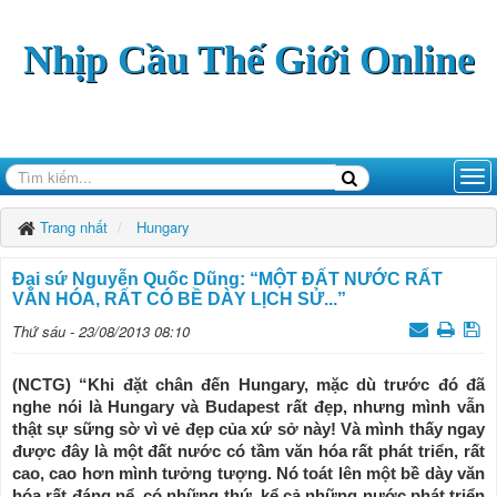
Nhịp Cầu Thế Giới Online
Trang nhất
Hungary
Đại sứ Nguyễn Quốc Dũng: “MỘT ĐẤT NƯỚC RẤT
VĂN HÓA, RẤT CÓ BỀ DÀY LỊCH SỬ...”
Thứ sáu - 23/08/2013 08:10
(NCTG) “Khi đặt chân đến Hungary, mặc dù trước đó đã
nghe nói là Hungary và Budapest rất đẹp, nhưng mình vẫn
thật sự sững sờ vì vẻ đẹp của xứ sở này! Và mình thấy ngay
được đây là một đất nước có tầm văn hóa rất phát triển, rất
cao, cao hơn mình tưởng tượng. Nó toát lên một bề dày văn
hóa rất đáng nể, có những thứ, kể cả những nước phát triển