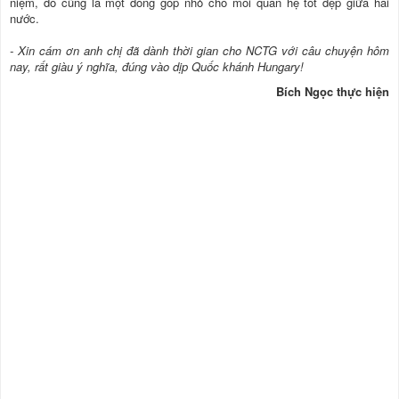
niệm, đó cũng là một đóng góp nhỏ cho mối quan hệ tốt đẹp giữa hai
nước.
- Xin cám ơn anh chị đã dành thời gian cho NCTG với câu chuyện hôm
nay, rất giàu ý nghĩa, đúng vào dịp Quốc khánh Hungary!
Bích Ngọc thực hiện