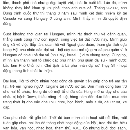
lắm, thành phố nhỏ nhưng đẹp tuyệt vời, nhất là buổi tối. Lúc đó, mình
không thấy khó khăn gì khi phải theo anh nữa cả. Tháng 9-2007, anh
Dũng trình quốc thư thì tháng 3 năm sau mình kết thúc nhiệm kỳ tại
Canada và sang Hungary ở cùng anh. Mình thấy mình đã quyết định
đúng.
Suốt khoảng thời gian tại Hungary, mình rất thích thú về cảnh quan,
thắng cảnh cũng như con người, công việc tại đất nước này. Mình giúp
ông xã về việc tiếp tân, quan hệ với Ngoại giao đoàn, tham gia tích cực
trong Hội phu nhân các đại sứ - hội này sau mở rộng ra cả phu quân vì ở
Hungary có nhiều bà đại sứ (như Mỹ, Israel…) đưa chồng sang. Cùng họ,
mình làm thành một tổ chức các phu nhân, phu quân đại sứ - mình được
bầu làm Phó Chủ tịch, Chủ tịch là bà phu nhân đại sứ Thụy Sĩ - hoạt
động mang tính chất từ thiện.
Đại loại, Hội tổ chức nhiều hoạt động để quyên tiền giúp cho trẻ em tàn
tật, trẻ em nghèo người Tzigane tại nước sở tại. Bọn mình cũng bảo trợ
cho hai tổ chức, trong đó có một tổ chức của Hung mở ra dạy cho các
cháu bị bệnh Down, thiểu năng trí tuệ, hàng năm đến đưa tiền, mua các
trang thiết bị cho các cháu vui chơi, học hành, máy sưởi, cầu trượt, xe
đạp.
Các phu nhân rất gắn bó. Thời đó bọn mình sinh hoạt sôi nổi lắm, mỗi
tuần gặp nhau hai lần để thống nhất hoạt động của Hội, trao đổi tìm hiểu
văn hóa, văn học, nhạc họa, thăm thú, v.v... Có những buổi đọc sách,