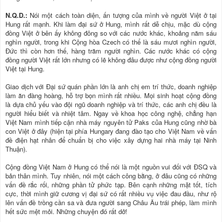
N.Q.D.:
Nói một cách toàn diện, ấn tượng của mình về người Việt ở tại
Hung rất mạnh. Khi làm đại sứ ở Hung, mình rất dễ chịu, mặc dù cộng
đồng Việt ở bên ấy không đông so với các nước khác, khoảng năm sáu
nghìn người, trong khi Cộng hòa Czech có thể là sáu mươi nghìn người,
Đức thì còn hơn thế, hàng trăm người nghìn. Các nước khác có cộng
đồng người Việt rất lớn nhưng có lẽ không đâu được như cộng đồng người
Việt tại Hung.
Giao dịch với Đại sứ quán phần lớn là anh chị em trí thức, doanh nghiệp
làm ăn đàng hoàng, hỗ trợ bọn mình rất nhiều. Mọi sinh hoạt cộng đồng
là dựa chủ yếu vào đội ngũ doanh nghiệp và trí thức, các anh chị đều là
người hiểu biết và nhiệt tâm. Ngay về khoa học công nghệ, chẳng hạn
Việt Nam mình tiếp cận nhà máy nguyên tử Paks của Hung cũng nhờ bà
con Việt ở đây (hiện tại phía Hungary đang đào tạo cho Việt Nam về vấn
đề điện hạt nhân để chuẩn bị cho việc xây dựng hai nhà máy tại Ninh
Thuận).
Cộng đồng Việt Nam ở Hung có thể nói là một nguồn vui đối với ĐSQ và
bản thân mình. Tuy nhiên, nói một cách công bằng, ở đâu cũng có những
vấn đề rắc rối, những phần tử phức tạp. Bên cạnh những mặt tốt, tích
cực, thời mình giữ cương vị đại sứ có rất nhiều vụ việc đau đầu, như rộ
lên vấn đề trồng cần sa và đưa người sang Châu Âu trái phép, làm mình
hết sức mệt mỏi. Những chuyện đó rất dở!