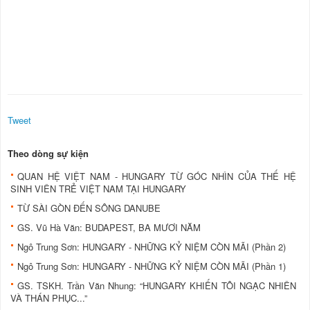
Tweet
Theo dòng sự kiện
QUAN HỆ VIỆT NAM - HUNGARY TỪ GÓC NHÌN CỦA THẾ HỆ
SINH VIÊN TRẺ VIỆT NAM TẠI HUNGARY
TỪ SÀI GÒN ĐẾN SÔNG DANUBE
GS. Vũ Hà Văn: BUDAPEST, BA MƯƠI NĂM
Ngô Trung Sơn: HUNGARY - NHỮNG KỶ NIỆM CÒN MÃI (Phần 2)
Ngô Trung Sơn: HUNGARY - NHỮNG KỶ NIỆM CÒN MÃI (Phần 1)
GS. TSKH. Trần Văn Nhung: “HUNGARY KHIẾN TÔI NGẠC NHIÊN
VÀ THÁN PHỤC...”