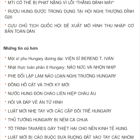
MTI CÓ THỂ BỊ PHẠT NẶNG VÌ LỖI “THẰNG ĐÁNH MÁY”
RƯỢU HUNG ĐƯỢC TRONG DỤNG TẠI HỘI NGHỊ THƯỢNG ĐỈNH
G20
CỰU CHỦ TỊCH QUỐC HỘI ĐỀ XUẤT MÔ HÌNH THU NHẬP CƠ
BẢN TOÀN DÂN
Những tin cũ hơn
Một sĩ phu Hungary đương đại: VIỆN SĨ BEREND T. IVÁN
Nhật thực toàn phần ở Hungary: NÁO NỨC VÀ NHỘN NHỊP
PHE ĐỐI LẬP LÀM NÁO LOẠN NGHỊ TRƯỜNG HUNGARY
ĐỒNG HỒ CÁT VÀ THỜI KỲ MỚI
NƯỚC HUNG ĐÓN CHÀO LIÊN HIỆP CHÂU ÂU
HỎI VÀ ĐÁP VỀ ÁN TỬ HÌNH
LUẬT MỚI NHẸ TAY VỚI CÁC CẶP ĐÔI TRẺ HUNGARY
THỦ TƯỚNG HUNGARY BỊ NÉM CÀ CHUA
TỜ TRÌNH TAVARES GÂY THIỆT HẠI CHO NỀN KINH TẾ HUNG
LUẬT MỚI BỊ CÁO BUỘC ĐƯA RUỘNG ĐẤT VÀO TAY CÁC NHÓM