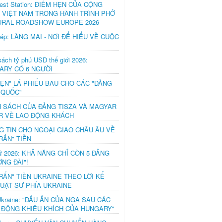
est Station: ĐIỂM HẸN CỦA CỘNG
 VIỆT NAM TRONG HÀNH TRÌNH PHỞ
URAL ROADSHOW EUROPE 2026
hép: LÀNG MAI - NƠI ĐỂ HIỂU VỀ CUỘC
ách tỷ phú USD thế giới 2026:
ARY CÓ 6 NGƯỜI
IỆN" LÁ PHIẾU BẦU CHO CÁC "ĐẢNG
 QUỐC"
H SÁCH CỦA ĐẢNG TISZA VÀ MAGYAR
R VỀ LAO ĐỘNG KHÁCH
G TIN CHO NGOẠI GIAO CHÂU ÂU VỀ
RẤN" TIỀN
ử 2026: KHẢ NĂNG CHỈ CÒN 5 ĐẢNG
NG ĐÀI"!
RẤN" TIỀN UKRAINE THEO LỜI KỂ
LUẬT SƯ PHÍA UKRAINE
Ukraine: "DẤU ẤN CỦA NGA SAU CÁC
 ĐỘNG KHIÊU KHÍCH CỦA HUNGARY"