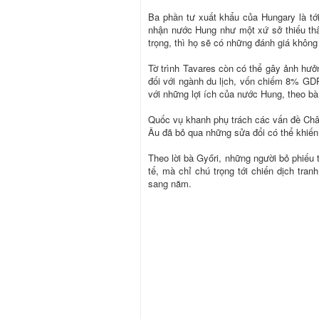
Ba phần tư xuất khẩu của Hungary là tớ
nhận nước Hung như một xứ sở thiếu thân
trọng, thì họ sẽ có những đánh giá không
Tờ trình Tavares còn có thể gây ảnh hưở
đối với ngành du lịch, vốn chiếm 8% GDP
với những lợi ích của nước Hung, theo bà
Quốc vụ khanh phụ trách các vấn đề Châ
Âu đã bỏ qua những sửa đổi có thể khiến
Theo lời bà Győri, những người bỏ phiếu
tế, mà chỉ chú trọng tới chiến dịch tra
sang năm.