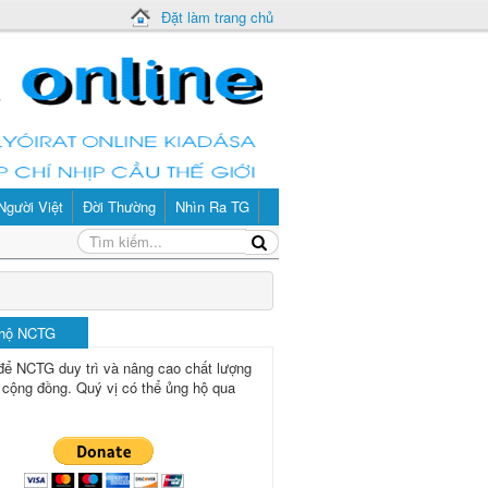
Đặt làm trang chủ
Người Việt
Đời Thường
Nhìn Ra TG
 hộ NCTG
để NCTG duy trì và nâng cao chất lượng
 cộng đồng.
Quý vị có thể ủng hộ qua