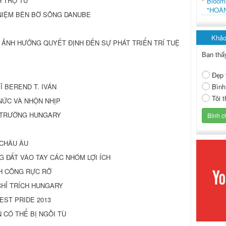
H TRỢ TỬ
Bloo
"HOÀ
Ỷ NIỆM BÊN BỜ SÔNG DANUBE
Khảo
ƠI ẢNH HƯỞNG QUYẾT ĐỊNH ĐẾN SỰ PHÁT TRIỂN TRÍ TUỆ
Bạn thấ
Đẹp 
Bình
 SĨ BEREND T. IVÁN
Tôi 
O NỨC VÀ NHỘN NHỊP
Ị TRƯỜNG HUNGARY
 CHÂU ÂU
G ĐẤT VÀO TAY CÁC NHÓM LỢI ÍCH
NH CÔNG RỰC RỠ
CHỈ TRÍCH HUNGARY
EST PRIDE 2013
 CÓ THỂ BỊ NGỒI TÙ