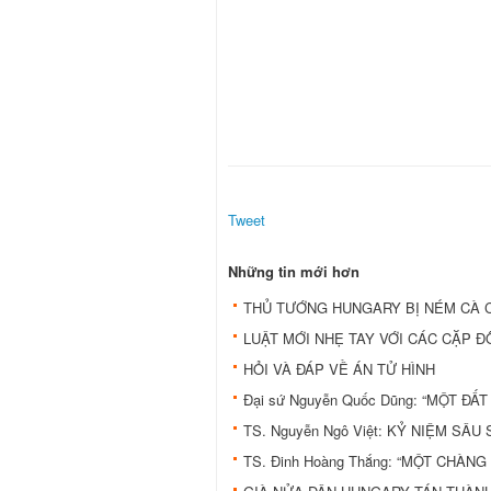
Tweet
Những tin mới hơn
THỦ TƯỚNG HUNGARY BỊ NÉM CÀ 
LUẬT MỚI NHẸ TAY VỚI CÁC CẶP 
HỎI VÀ ĐÁP VỀ ÁN TỬ HÌNH
Đại sứ Nguyễn Quốc Dũng: “MỘT ĐẤ
TS. Nguyễn Ngô Việt: KỶ NIỆM SÂ
TS. Đinh Hoàng Thắng: “MỘT CHÀNG