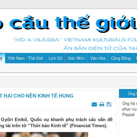
ry
Việt Nam - Thế Giới
Lịch Sử
Góc Nhìn
Văn Hóa
Cộng Đồng
Ủng
T HẠI CHO NỀN KINH TẾ HUNG
Ủng hộ 
phục vụ
Paypal
 Győri Enikő, Quốc vụ khanh phụ trách các vấn đề
 tải trên tờ “Thời báo Kinh tế” (Financial Times).