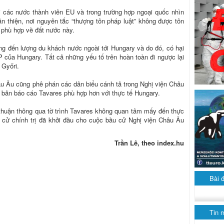
i các nước thành viên EU và trong trường hợp ngoại quốc nhìn
 thiện, nơi nguyên tắc “thượng tôn pháp luật” không được tôn
 phù hợp về đất nước này.
ng đến lượng du khách nước ngoài tới Hungary và do đó, có hại
 của Hungary. Tất cả những yếu tố trên hoàn toàn đi ngược lại
 Győri.
u Âu cũng phê phán các dân biểu cánh tả trong Nghị viện Châu
 bản báo cáo Tavares phù hợp hơn với thực tế Hungary.
 thuận thông qua tờ trình Tavares không quan tâm mấy đến thực
nh cử chính trị đã khởi đầu cho cuộc bầu cử Nghị viện Châu Âu
Trần Lê, theo index.hu
Bài 
Tin 