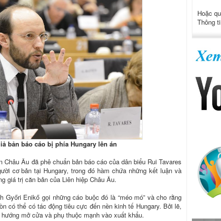
Hoặc qu
Thông ti
giả bản báo cáo bị phía Hungary lên án
iện Châu Âu đã phê chuẩn bản báo cáo của dân biểu Rui Tavares
gười cơ bản tại Hungary, trong đó hàm chứa những kết luận và
g giá trị căn bản của Liên hiệp Châu Âu.
nh Győri Enikő gọi những cáo buộc đó là “méo mó” và cho rằng
òn có thể có tác động tiêu cực đến nền kinh tế Hungary. Bởi lẽ,
eo hướng mở cửa và phụ thuộc mạnh vào xuất khẩu.