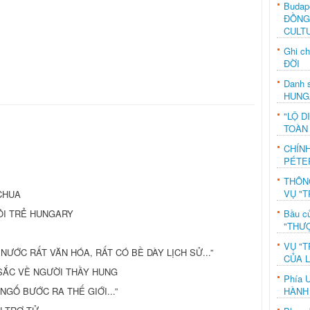
Budap
ĐỒNG
CULT
Ghi c
ĐỜI
Danh s
HUNG
"LỘ D
TOÀN
CHÍN
PÉTE
THÔN
VỤ "T
CHUA
Bầu c
ĐÔI TRẺ HUNGARY
"THƯỢ
VỤ "T
T NƯỚC RẤT VĂN HÓA, RẤT CÓ BỀ DÀY LỊCH SỬ...”
CỦA 
U SẮC VỀ NGƯỜI THẦY HUNG
Phía 
HÀNH
 NGỐ BƯỚC RA THẾ GIỚI...”