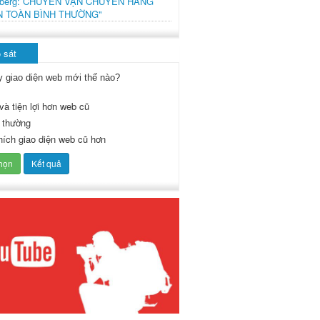
mberg: CHUYẾN VẬN CHUYỂN HÀNG
N TOÀN BÌNH THƯỜNG"
 sát
y giao diện web mới thế nào?
và tiện lợi hơn web cũ
 thường
thích giao diện web cũ hơn