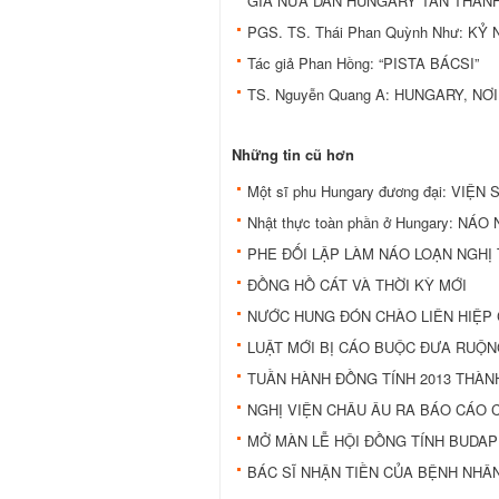
GIÀ NỬA DÂN HUNGARY TÁN THÀN
PGS. TS. Thái Phan Quỳnh Như: K
Tác giả Phan Hồng: “PISTA BÁCSI”
TS. Nguyễn Quang A: HUNGARY, N
Những tin cũ hơn
Một sĩ phu Hungary đương đại: VIỆN
Nhật thực toàn phần ở Hungary: NÁ
PHE ĐỐI LẬP LÀM NÁO LOẠN NGH
ĐỒNG HỒ CÁT VÀ THỜI KỲ MỚI
NƯỚC HUNG ĐÓN CHÀO LIÊN HIỆP
LUẬT MỚI BỊ CÁO BUỘC ĐƯA RUỘN
TUẦN HÀNH ĐỒNG TÍNH 2013 THÀ
NGHỊ VIỆN CHÂU ÂU RA BÁO CÁO 
MỞ MÀN LỄ HỘI ĐỒNG TÍNH BUDAP
BÁC SĨ NHẬN TIỀN CỦA BỆNH NHÂN