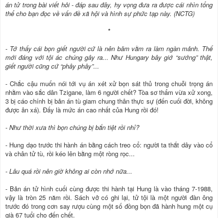
án tử trong bài viết hỏi - đáp sau đây, hy vọng đưa ra được cái nhìn tổng
thể cho bạn đọc về vấn đề xã hội và hình sự phức tạp này. (NCTG)
*
- Tớ thấy cái bọn giết người cứ là nên băm vằm ra làm ngàn mảnh. Thế
mới đáng với tội ác chúng gây ra... Như Hungary bây giớ “sướng” thật,
giết người cũng cứ “phây phây”...
- Chắc cậu muốn nói tới vụ án xét xử bọn sát thủ trong chuỗi trọng án
nhằm vào sắc dân Tzigane, làm 6 người chết? Tòa sơ thẩm vừa xử xong,
3 bị cáo chính bị bản án tù giam chung thân thực sự (đến cuối đời, không
được ân xá). Đấy là mức án cao nhất của Hung rồi đó!
- Như thời xưa thì bọn chúng bị bắn tiệt rồi nhỉ?
- Hung dạo trước thi hành án bằng cách treo cổ: người ta thắt dây vào cổ
và chân tử tù, rồi kéo lên bằng một ròng rọc...
- Lâu quá rồi nên giờ không ai còn nhớ nữa...
- Bản án tử hình cuối cùng được thi hành tại Hung là vào tháng 7-1988,
vậy là tròn 25 năm rồi. Sách vở có ghi lại, tử tội là một người đàn ông
trước đó trong cơn say rượu cùng một số đồng bọn đã hành hung một cụ
già 67 tuổi cho đến chết.