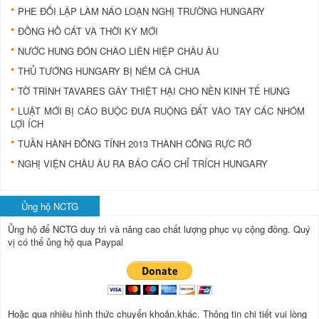
PHE ĐỐI LẬP LÀM NÁO LOẠN NGHỊ TRƯỜNG HUNGARY
ĐỒNG HỒ CÁT VÀ THỜI KỲ MỚI
NƯỚC HUNG ĐÓN CHÀO LIÊN HIỆP CHÂU ÂU
THỦ TƯỚNG HUNGARY BỊ NÉM CÀ CHUA
TỜ TRÌNH TAVARES GÂY THIỆT HẠI CHO NỀN KINH TẾ HUNG
LUẬT MỚI BỊ CÁO BUỘC ĐƯA RUỘNG ĐẤT VÀO TAY CÁC NHÓM
LỢI ÍCH
TUẦN HÀNH ĐỒNG TÍNH 2013 THÀNH CÔNG RỰC RỠ
NGHỊ VIỆN CHÂU ÂU RA BÁO CÁO CHỈ TRÍCH HUNGARY
Ủng hộ NCTG
Ủng hộ để NCTG duy trì và nâng cao chất lượng phục vụ cộng đồng.
Quý
vị có thể ủng hộ qua Paypal
Hoặc qua nhiều hình thức chuyển khoản.khác. Thông tin chi tiết vui lòng