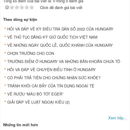
Tổng số điểm của bài viết là: 0 trong 0 đánh giá
Click để đánh giá bài viết
Theo dòng sự kiện
HỎI VÀ ĐÁP VỀ KỲ ĐIỀU TRA DÂN SỐ 2022 CỦA HUNGARY
VỀ THỦ TỤC ĐĂNG KÝ GIỮ QUỐC TỊCH VIỆT NAM
VỀ NHỮNG NGÀY QUỐC LỄ, QUỐC KHÁNH CỦA HUNGARY
CHỌN TRƯỜNG CHO CON
TRƯỜNG ÐIỂM Ở HUNGARY VÀ NHỮNG BĂN KHOĂN CHƯA TỎ
HỎI VÀ ÐÁP VỀ CHUYỆN BIỂU TÌNH Ở HUNGARY
CÓ PHẢI TRẢ TIỀN CHO CHỨNG NHẬN SỨC KHỎE?
TRÁNH KHỎI CÁI BẪY CỦA TÍN DỤNG NGOẠI TỆ
VỀ RƯỢU “MÁU BÒ TÓT EGER”
GIẢI ĐÁP VỀ LUẬT NGOẠI KIỀU (2)
Xem tiếp...
Những tin mới hơn