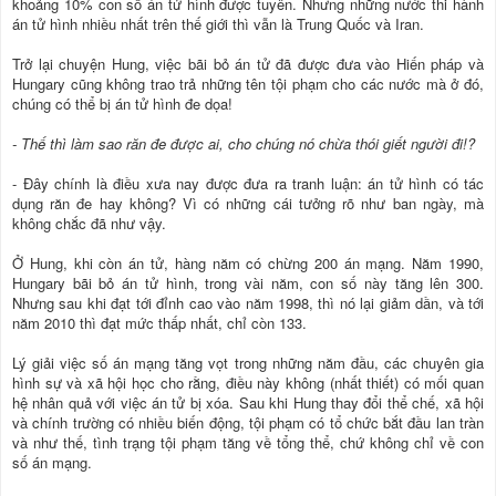
khoảng 10% con số án tử hình được tuyên. Nhưng những nước thi hành
án tử hình nhiều nhất trên thế giới thì vẫn là Trung Quốc và Iran.
Trở lại chuyện Hung, việc bãi bỏ án tử đã được đưa vào Hiến pháp và
Hungary cũng không trao trả những tên tội phạm cho các nước mà ở đó,
chúng có thể bị án tử hình đe dọa!
- Thế thì làm sao răn đe được ai, cho chúng nó chừa thói giết người đi!?
- Đây chính là điều xưa nay được đưa ra tranh luận: án tử hình có tác
dụng răn đe hay không? Vì có những cái tưởng rõ như ban ngày, mà
không chắc đã như vậy.
Ở Hung, khi còn án tử, hàng năm có chừng 200 án mạng. Năm 1990,
Hungary bãi bỏ án tử hình, trong vài năm, con số này tăng lên 300.
Nhưng sau khi đạt tới đỉnh cao vào năm 1998, thì nó lại giảm dần, và tới
năm 2010 thì đạt mức thấp nhất, chỉ còn 133.
Lý giải việc số án mạng tăng vọt trong những năm đầu, các chuyên gia
hình sự và xã hội học cho rằng, điều này không (nhất thiết) có mối quan
hệ nhân quả với việc án tử bị xóa. Sau khi Hung thay đổi thể chế, xã hội
và chính trường có nhiều biến động, tội phạm có tổ chức bắt đầu lan tràn
và như thế, tình trạng tội phạm tăng về tổng thể, chứ không chỉ về con
số án mạng.