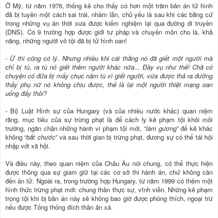
Ở Mỹ, từ năm 1976, thống kê cho thấy có hơn một trăm bản án tử hình
đã bị tuyên một cách sai trái, nhầm lẫn, chủ yếu là sau khi các bằng cứ
trong những vụ án thời xưa được kiểm nghiệm lại qua đường di truyền
(DNS). Có 9 trường hợp được giới tư pháp và chuyên môn cho là, khả
năng, những người vô tội đã bị tử hình oan!
- Ừ thì cũng có lý. Nhưng nhiều khi cái thằng nó đã giết một người mà
chỉ bị tù, ra tù nó giết thêm người khác nữa... Đầy vụ như thế! Chả có
chuyện có đứa bị mấy chục năm tù vì giết người, vừa được thả ra đường
thấy phụ nữ nó không chịu được, thế là lại một người thiệt mạng oan
uổng đấy thôi?
- Bộ Luật Hình sự của Hungary (và của nhiều nước khác) quan niệm
rằng, mục tiêu của sự trừng phạt là để cách ly kẻ phạm tội khỏi môi
trường, ngăn chặn những hành vi phạm tội mới, “
làm gương
” để kẻ khác
không “
bắt chước
” và sau thời gian bị trừng phạt, đương sự có thể tái hội
nhập với xã hội.
Và điều này, theo quan niệm của Châu Âu nói chung, có thể thực hiện
được thông qua sự giam giữ tại các cơ sở thi hành án, chứ không cần
đến án tử. Ngoài ra, trong trường hợp Hungary, từ năm 1999 có thêm một
hình thức trừng phạt mới: chung thân thực sự, vĩnh viễn. Những kẻ phạm
trọng tội khi bị bản án này sẽ không bao giờ được phóng thích, ngoại trừ
nếu được Tổng thống đích thân ân xá.