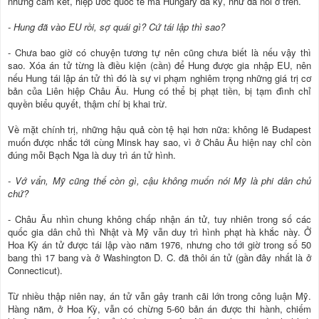
những cam kết, hiệp ước quốc tế mà Hungary đã ký, như đã nói ở trên.
- Hung đã vào EU rồi, sợ quái gì? Cứ tái lập thì sao?
- Chưa bao giờ có chuyện tương tự nên cũng chưa biết là nếu vậy thì
sao. Xóa án tử từng là điều kiện (cần) để Hung được gia nhập EU, nên
nếu Hung tái lập án tử thì đó là sự vi phạm nghiêm trọng những giá trị cơ
bản của Liên hiệp Châu Âu. Hung có thể bị phạt tiền, bị tạm đình chỉ
quyền biểu quyết, thậm chí bị khai trừ.
Về mặt chính trị, những hậu quả còn tệ hại hơn nữa: không lẽ Budapest
muốn được nhắc tới cùng Minsk hay sao, vì ở Châu Âu hiện nay chỉ còn
đúng mỗi Bạch Nga là duy trì án tử hình.
- Vớ vẩn, Mỹ cũng thế còn gì, cậu không muốn nói Mỹ là phi dân chủ
chứ?
- Châu Âu nhìn chung không chấp nhận án tử, tuy nhiên trong số các
quốc gia dân chủ thì Nhật và Mỹ vẫn duy trì hình phạt hà khắc này. Ở
Hoa Kỳ án tử được tái lập vào năm 1976, nhưng cho tới giờ trong số 50
bang thì 17 bang và ở Washington D. C. đã thôi án tử (gần đây nhất là ở
Connecticut).
Từ nhiều thập niên nay, án tử vẫn gây tranh cãi lớn trong công luận Mỹ.
Hàng năm, ở Hoa Kỳ, vẫn có chừng 5-60 bản án được thi hành, chiếm