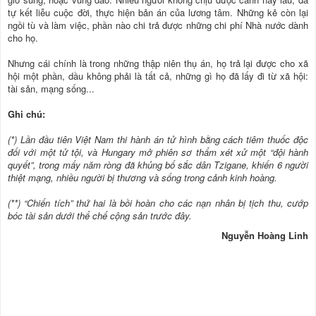
tự kết liễu cuộc đời, thực hiện bản án của lương tâm. Những kẻ còn lại
ngồi tù và làm việc, phần nào chi trả được những chi phí Nhà nước dành
cho họ.
Nhưng cái chính là trong những thập niên thụ án, họ trả lại được cho xã
hội một phần, dầu không phải là tất cả, những gì họ đã lấy đi từ xã hội:
tài sản, mạng sống...
Ghi chú:
(*) Lần đầu tiên Việt Nam thi hành án tử hình bằng cách tiêm thuốc độc
đối với một tử tội, và Hungary mở phiên sơ thẩm xét xử một “đội hành
quyết”, trong mấy năm ròng đã khủng bố sắc dân Tzigane, khiến 6 người
thiệt mạng, nhiều người bị thương và sống trong cảnh kinh hoàng.
(**) “Chiến tích” thứ hai là bồi hoàn cho các nạn nhân bị tịch thu, cướp
bóc tài sản dưới thể chế cộng sản trước đây.
Nguyễn Hoàng Linh