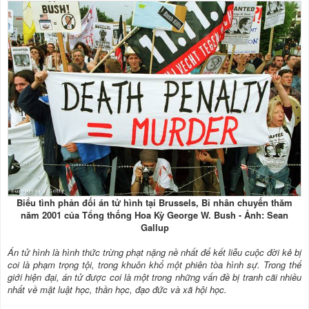
Biểu tình phản đối án tử hình tại Brussels, Bỉ nhân chuyến thăm
năm 2001 của Tổng thống Hoa Kỳ George W. Bush - Ảnh: Sean
Gallup
Án tử hình là hình thức trừng phạt nặng nề nhất để kết liễu cuộc đời kẻ bị
coi là phạm trọng tội, trong khuôn khổ một phiên tòa hình sự. Trong thế
giới hiện đại, án tử được coi là một trong những vấn đề bị tranh cãi nhiều
nhất về mặt luật học, thần học, đạo đức và xã hội học.