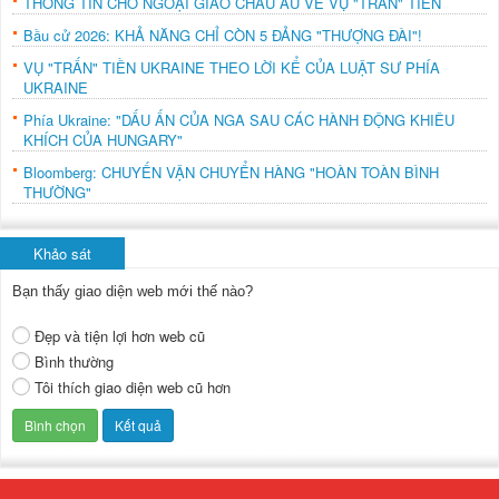
THÔNG TIN CHO NGOẠI GIAO CHÂU ÂU VỀ VỤ "TRẤN" TIỀN
Bầu cử 2026: KHẢ NĂNG CHỈ CÒN 5 ĐẢNG "THƯỢNG ĐÀI"!
VỤ "TRẤN" TIỀN UKRAINE THEO LỜI KỂ CỦA LUẬT SƯ PHÍA
UKRAINE
Phía Ukraine: "DẤU ẤN CỦA NGA SAU CÁC HÀNH ĐỘNG KHIÊU
KHÍCH CỦA HUNGARY"
Bloomberg: CHUYẾN VẬN CHUYỂN HÀNG "HOÀN TOÀN BÌNH
THƯỜNG"
Khảo sát
Bạn thấy giao diện web mới thế nào?
Đẹp và tiện lợi hơn web cũ
Bình thường
Tôi thích giao diện web cũ hơn