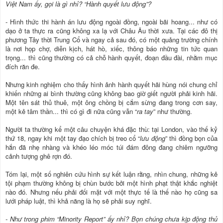
Việt Nam ấy, gọi là gì nhỉ? “Hành quyết lưu động”?
- Hình thức thi hành án lưu động ngoài đồng, ngoài bãi hoang... như có
dạo ở ta thực ra cũng không xa lạ với Châu Âu thời xưa. Tại các đô thị
phương Tây thời Trung Cổ và ngay cả sau đó, có một quảng trường chính
là nơi họp chợ, diễn kịch, hát hò, xiếc, thông báo những tin tức quan
trọng... thì cũng thường có cả chỗ hành quyết, đoạn đầu đài, nhằm mục
đích răn đe.
Nhưng kinh nghiệm cho thấy hình ảnh hành quyết hãi hùng nói chung chỉ
khiến những ai bình thường cũng không bao giờ giết người phải kinh hãi.
Một tên sát thủ thuê, một ông chồng bị cắm sừng đang trong cơn say,
một kẻ tâm thần... thì có gì đi nữa cũng vẫn “
ra tay
” như thường.
Người ta thường kể một câu chuyện khá đặc thù: tại London, vào thế kỷ
thứ 18, ngay khi một tay đạo chích bị treo cổ “
lưu động
” thì đồng bọn của
hắn đã nhẹ nhàng và khéo léo móc túi đám đông đang chiêm ngưỡng
cảnh tượng ghê rợn đó.
Tóm lại, một số nghiên cứu hình sự kết luận rằng, nhìn chung, những kẻ
tội phạm thường không bị chùn bước bởi một hình phạt thật khắc nghiệt
nào đó. Nhưng nếu phải đối mặt với một thực tế là thế nào họ cũng sa
lưới pháp luật, thì khả năng là họ sẽ phải suy nghĩ.
- Như trong phim “Minority Report” ấy nhỉ? Bọn chúng chưa kịp động thủ