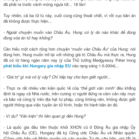
đã phải ra trước vành móng ngựa tới... 18 lần!
Tuy nhiên, cả ba tử tù này, cuối cùng cũng thoát chết, vì rốt cục bản án
đã không được thực hiện...
- Ngoài chuyện muốn vào Châu Âu, Hung có lý do nào khác để đùng
đùng xóa án tử hay không?
Cần hiểu một cách rộng hơn chuyện “
muốn vào Châu Âu
” của Hung: nói
đúng hơn, Hung muốn trở lại với những giá trị Châu Âu mà thực ra, Hung
đã có từ hàng ngàn năm nay (ý của Thủ tướng Medgyessy Péter trong
phát biểu khi Hungary gia nhập EU
vào rạng sáng 1-5-2004)...
- “Giá trị” gì mà vô lý vậy? Chỉ tiếp tay cho bọn giết người...
- Thực ra rất nhiều văn kiện quốc tế của “
thế giới văn minh
” đều khẳng
định là ngay cả Nhà nước, trên cương vị người đứng ra cầm cân nảy mực
và bảo vệ công lý trên địa hạt tư pháp, cũng không nên, không được giết
người thông qua việc tuyên án tử hình, hoặc thi hành bản án đó.
- Ví dụ? “Văn kiện” thì liên quan gì đến Hung?
- Là quốc gia đầu tiên thuộc khối XHCN cũ ở Đông Âu gia nhập Ủy
hội Châu Âu (CE), Hungary đã ký Công ước Châu Âu về Nhân quyền
(Công ước bảo vệ Nhân quyền và các quyền Tự do căn bản, gọi tắt là