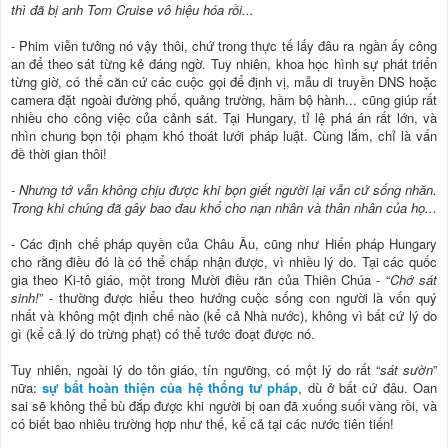
thì đã bị anh Tom Cruise vô hiệu hóa rồi...
- Phim viễn tưởng nó vậy thôi, chứ trong thực tế lấy đâu ra ngần ấy công
an để theo sát từng kẻ đáng ngờ. Tuy nhiên, khoa học hình sự phát triển
từng giờ, có thể căn cứ các cuộc gọi để định vị, mẫu di truyền DNS hoặc
camera đặt ngoài đường phố, quảng trường, hầm bộ hành... cũng giúp rất
nhiều cho công việc của cảnh sát. Tại Hungary, tỉ lệ phá án rất lớn, và
nhìn chung bọn tội phạm khó thoát lưới pháp luật. Cùng lắm, chỉ là vấn
đề thời gian thôi!
- Nhưng tớ vẫn không chịu được khi bọn giết người lại vẫn cứ sống nhăn.
Trong khi chúng đã gây bao đau khổ cho nạn nhân và thân nhân của họ...
- Các định chế pháp quyền của Châu Âu, cũng như Hiến pháp Hungary
cho rằng điều đó là có thể chấp nhận được, vì nhiều lý do. Tại các quốc
gia theo Ki-tô giáo, một trong Mười điều răn của Thiên Chúa - “
Chớ sát
sinh!
” - thường được hiểu theo hướng cuộc sống con người là vốn quý
nhất và không một định chế nào (kể cả Nhà nước), không vì bất cứ lý do
gì (kể cả lý do trừng phạt) có thể tước đoạt được nó.
Tuy nhiên, ngoài lý do tôn giáo, tín ngưỡng, có một lý do rất “
sát sườn
”
nữa:
sự bất hoàn thiện của hệ thống tư pháp
, dù ở bất cứ đâu. Oan
sai sẽ không thể bù đắp được khi người bị oan đã xuống suối vàng rồi, và
có biết bao nhiêu trường hợp như thế, kể cả tại các nước tiên tiến!