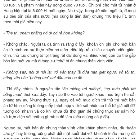
30 tuổi, và phạm nhân này sống được 70 tuổi. Chi phí cho một tù nhân ở
Hung hiện tại là 8.000 Ft mỗi ngày. Như vậy, trong 40 năm ngồi tù, đương
sự tiêu tốn của nhà nước (mà cũng là tiền dân) chừng 116 triệu Ft, tính
theo thời giá hiện nay.
- Thế thì chém phăng nó đi có rẻ hơn không?
- Không chắc. Người ta đã tính ra rằng ở Mỹ, khoản chi phí cho một bản
án tử hình và sự thực hiện nó (cần triệu tập rất nhiều chuyên viên giám
định, thủ tục chứng tỏ tội trạng rất dài dòng và nhiêu khê) còn có thể gấp
bốn lần một vụ mà đương sự “
chỉ
” bị án chung thân vĩnh viễn.
- Không sao, nói đi nói lại, tớ vẫn thấy là đứa nào giết người vô tội thì
cũng vẫn nên “phăng teo” cái đầu của nó đi!
- Thì đây chính là nguyên tắc “
ăn miếng trả miếng
”, “
nợ máu phải trả
bằng máu
” thời xưa đấy. Tay nào thò vào túi người khác móc trộm thì cắt
phăng tay ấy. Nhưng thực sự, ngay cả với mục đích trả thù thì một bản
án tử hình cũng không mấy thích hợp vì kẻ sát nhân có thể từ giã cõi đời
tương đối nhanh và có khi chưa đủ thời gian để chúng thực sự sám hối
và trực diện với những gì mình đã làm (nếu chúng có ý đó).
Ngược lại, một bản án chung thân vĩnh viễn khiến phạm nhân, dù “
hoàn
lương
” hay không, cũng phải đối mặt suối đời với khoảnh khắc mà họ đã
giơ súng, hoặc vung dao. Nhiều người không chịu được cảnh này lâu, đã