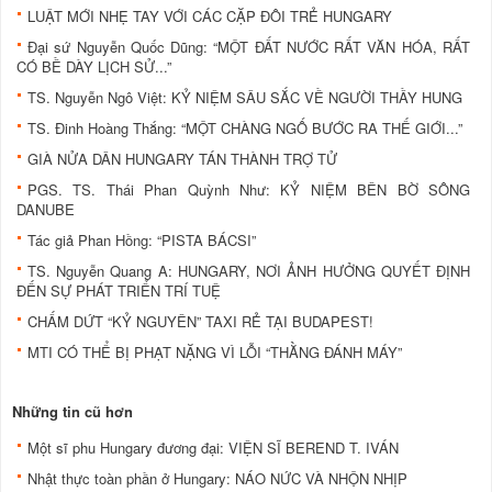
LUẬT MỚI NHẸ TAY VỚI CÁC CẶP ĐÔI TRẺ HUNGARY
Đại sứ Nguyễn Quốc Dũng: “MỘT ĐẤT NƯỚC RẤT VĂN HÓA, RẤT
CÓ BỀ DÀY LỊCH SỬ...”
TS. Nguyễn Ngô Việt: KỶ NIỆM SÂU SẮC VỀ NGƯỜI THẦY HUNG
TS. Đinh Hoàng Thắng: “MỘT CHÀNG NGỐ BƯỚC RA THẾ GIỚI...”
GIÀ NỬA DÂN HUNGARY TÁN THÀNH TRỢ TỬ
PGS. TS. Thái Phan Quỳnh Như: KỶ NIỆM BÊN BỜ SÔNG
DANUBE
Tác giả Phan Hồng: “PISTA BÁCSI”
TS. Nguyễn Quang A: HUNGARY, NƠI ẢNH HƯỞNG QUYẾT ĐỊNH
ĐẾN SỰ PHÁT TRIỂN TRÍ TUỆ
CHẤM DỨT “KỶ NGUYÊN” TAXI RẺ TẠI BUDAPEST!
MTI CÓ THỂ BỊ PHẠT NẶNG VÌ LỖI “THẰNG ĐÁNH MÁY”
Những tin cũ hơn
Một sĩ phu Hungary đương đại: VIỆN SĨ BEREND T. IVÁN
Nhật thực toàn phần ở Hungary: NÁO NỨC VÀ NHỘN NHỊP