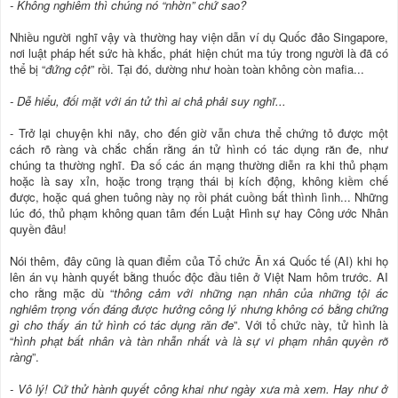
- Không nghiêm thì chúng nó “nhờn” chứ sao?
Nhiều người nghĩ vậy và thường hay viện dẫn ví dụ Quốc đảo Singapore,
nơi luật pháp hết sức hà khắc, phát hiện chút ma túy trong người là đã có
thể bị “
đứng cột
” rồi. Tại đó, dường như hoàn toàn không còn mafia...
- Dễ hiểu, đối mặt với án tử thì ai chả phải suy nghĩ...
- Trở lại chuyện khi nãy, cho đến giờ vẫn chưa thể chứng tỏ được một
cách rõ ràng và chắc chắn rằng án tử hình có tác dụng răn đe, như
chúng ta thường nghĩ. Đa số các án mạng thường diễn ra khi thủ phạm
hoặc là say xỉn, hoặc trong trạng thái bị kích động, không kiềm chế
được, hoặc quá ghen tuông này nọ rồi phát cuồng bất thình lình... Những
lúc đó, thủ phạm không quan tâm đến Luật Hình sự hay Công ước Nhân
quyền đâu!
Nói thêm, đây cũng là quan điểm của Tổ chức Ân xá Quốc tế (AI) khi họ
lên án vụ hành quyết bằng thuốc độc đầu tiên ở Việt Nam hôm trước. AI
cho rằng mặc dù “
thông cảm với những nạn nhân của những tội ác
nghiêm trọng vốn đáng được hưởng công lý nhưng không có bằng chứng
gì cho thấy án tử hình có tác dụng răn đe
”. Với tổ chức này, tử hình là
“
hình phạt bất nhân và tàn nhẫn nhất và là sự vi phạm nhân quyền rõ
ràng
”.
- Vô lý! Cứ thử hành quyết công khai như ngày xưa mà xem. Hay như ở