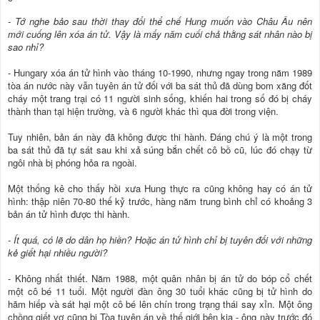
- Tớ nghe bảo sau thời thay đổi thể chế Hung muốn vào Châu Âu nên
mới cuống lên xóa án tử. Vậy là mấy năm cuối chả thằng sát nhân nào bị
sao nhỉ?
- Hungary xóa án tử hình vào tháng 10-1990, nhưng ngay trong năm 1989
tòa án nước này vẫn tuyên án tử đối với ba sát thủ đã dùng bom xăng đốt
cháy một trang trại có 11 người sinh sống, khiến hai trong số đó bị cháy
thành than tại hiện trường, và 6 người khác thì qua đời trong viện.
Tuy nhiên, bản án này đã không được thi hành. Đáng chú ý là một trong
ba sát thủ đã tự sát sau khi xả súng bắn chết cô bồ cũ, lúc đó chạy từ
ngôi nhà bị phóng hỏa ra ngoài.
Một thống kê cho thấy hồi xưa Hung thực ra cũng không hay có án tử
hình: thập niên 70-80 thế kỷ trước, hàng năm trung bình chỉ có khoảng 3
bản án tử hình được thi hành.
- Ít quá, có lẽ do dân họ hiền? Hoặc án tử hình chỉ bị tuyên đối với những
kẻ giết hại nhiều người?
- Không nhất thiết. Năm 1988, một quân nhân bị án tử do bóp cổ chết
một cô bé 11 tuổi. Một người đàn ông 30 tuổi khác cũng bị tử hình do
hãm hiếp và sát hại một cô bé lên chín trong trạng thái say xỉn. Một ông
chồng giết vợ cũng bị Tòa tuyên án về thế giới bên kia - ông này trước đó