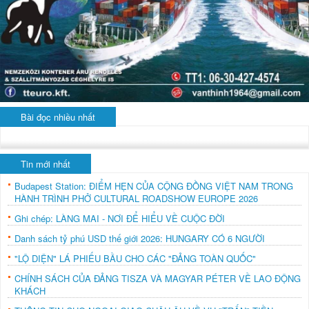
Bài đọc nhiều nhất
Tin mới nhất
Budapest Station: ĐIỂM HẸN CỦA CỘNG ĐỒNG VIỆT NAM TRONG
HÀNH TRÌNH PHỞ CULTURAL ROADSHOW EUROPE 2026
Ghi chép: LÀNG MAI - NƠI ĐỂ HIỂU VỀ CUỘC ĐỜI
Danh sách tỷ phú USD thế giới 2026: HUNGARY CÓ 6 NGƯỜI
"LỘ DIỆN" LÁ PHIẾU BẦU CHO CÁC "ĐẢNG TOÀN QUỐC"
CHÍNH SÁCH CỦA ĐẢNG TISZA VÀ MAGYAR PÉTER VỀ LAO ĐỘNG
KHÁCH