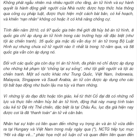
Không phải ngẫu nhiên mà nhiều người cho rằng, án tử hình và sự hành
quyết là hành động giết người của Nhà nước được hợp thức hóa thông
qua công cụ pháp luật, được thực hiện một cách bài bản, có kế hoạch,
và khiến “nạn nhân” không có hoặc ít có khả năng chống cự.
Tính đến năm 2010, có 97 quốc gia trên thế giới đã hủy bỏ án tử hình, 8
quốc gia chỉ áp dụng án tử hình trong các trường hợp rất đặc biệt (như
tội ác chiến tranh). 35 quốc gia mặc dù vẫn duy trì án tử trong Bộ Luật
Hình sự nhưng chưa xử tử người nào ít nhất là trong 10 năm qua, và 58
quốc gia vẫn còn áp dụng nó.
Đối với các quốc gia còn duy trì án tử hình, đa phần nó chỉ được áp dụng
cho những kẻ phạm tội “chống lại sự sống”, như tội giết người và tội ác
chiến tranh. Một số nước khác như Trung Quốc, Việt Nam, Indonesia,
Malaysia, Singapore và Saudi Arabia, án tử còn được áp dụng cho các
tội bất bạo động như buôn lậu ma túy và tham nhũng.
Vì những lý do đạo đức hoặc tôn giáo, kể từ thời Cổ đại đã có những nỗ
lực và thực tiễn nhằm hủy bỏ án tử hình, động thái này mang tính toàn
cầu kể từ Đệ nhị Thế chiến, đặc biệt là tại Châu Âu, lục địa già hiện nay
được coi là đã “thanh toán” án tử về căn bản.
Nhân hai sự kiện có liên quan đến những vụ trọng án và án tử vừa diễn
ra tại Hungary và Việt Nam trong mấy ngày qua (*), NCTG tiếp tục mục
“Hỏi và đáp về...” phác họa một số luận cứ và quan điểm liên quan đến