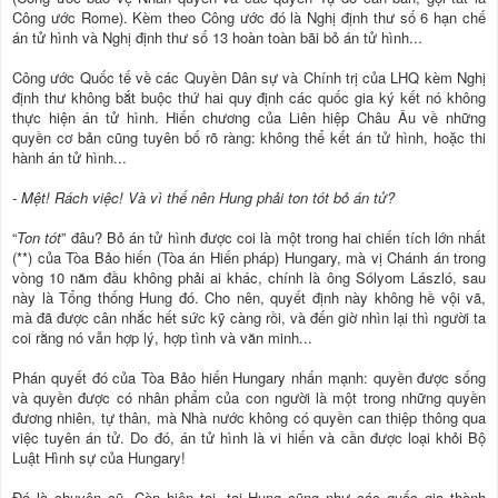
Công ước Rome). Kèm theo Công ước đó là Nghị định thư số 6 hạn chế
án tử hình và Nghị định thư số 13 hoàn toàn bãi bỏ án tử hình...
Công ước Quốc tế về các Quyền Dân sự và Chính trị của LHQ kèm Nghị
định thư không bắt buộc thứ hai quy định các quốc gia ký kết nó không
thực hiện án tử hình. Hiến chương của Liên hiệp Châu Âu về những
quyền cơ bản cũng tuyên bố rõ ràng: không thể kết án tử hình, hoặc thi
hành án tử hình...
- Mệt! Rách việc! Và vì thế nên Hung phải ton tót bỏ án tử?
“
Ton tót
” đâu? Bỏ án tử hình được coi là một trong hai chiến tích lớn nhất
(**) của Tòa Bảo hiến (Tòa án Hiến pháp) Hungary, mà vị Chánh án trong
vòng 10 năm đầu không phải ai khác, chính là ông Sólyom László, sau
này là Tổng thống Hung đó. Cho nên, quyết định này không hề vội vã,
mà đã được cân nhắc hết sức kỹ càng rồi, và đến giờ nhìn lại thì người ta
coi rằng nó vẫn hợp lý, hợp tình và văn minh...
Phán quyết đó của Tòa Bảo hiến Hungary nhấn mạnh: quyền được sống
và quyền được có nhân phẩm của con người là một trong những quyền
đương nhiên, tự thân, mà Nhà nước không có quyền can thiệp thông qua
việc tuyên án tử. Do đó, án tử hình là vi hiến và cần được loại khỏi Bộ
Luật Hình sự của Hungary!
Đó là chuyện cũ. Còn hiện tại, tại Hung cũng như các quốc gia thành