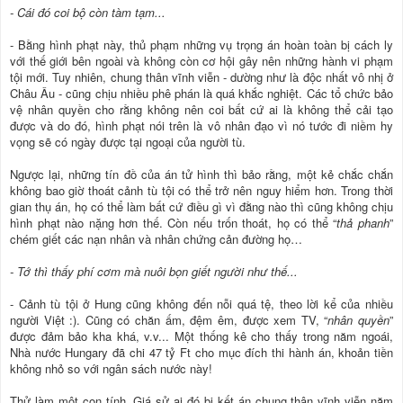
- Cái đó coi bộ còn tàm tạm...
- Bằng hình phạt này, thủ phạm những vụ trọng án hoàn toàn bị cách ly
với thế giới bên ngoài và không còn cơ hội gây nên những hành vi phạm
tội mới. Tuy nhiên, chung thân vĩnh viễn - dường như là độc nhất vô nhị ở
Châu Âu - cũng chịu nhiều phê phán là quá khắc nghiệt. Các tổ chức bảo
vệ nhân quyền cho rằng không nên coi bất cứ ai là không thể cải tạo
được và do đó, hình phạt nói trên là vô nhân đạo vì nó tước đi niềm hy
vọng sẽ có ngày được tại ngoại của người tù.
Ngược lại, những tín đồ của án tử hình thì bảo rằng, một kẻ chắc chắn
không bao giờ thoát cảnh tù tội có thể trở nên nguy hiểm hơn. Trong thời
gian thụ án, họ có thể làm bất cứ điều gì vì đằng nào thì cũng không chịu
hình phạt nào nặng hơn thế. Còn nếu trốn thoát, họ có thể “
thả phanh
”
chém giết các nạn nhân và nhân chứng cản đường họ…
- Tớ thì thấy phí cơm mà nuôi bọn giết người như thế...
- Cảnh tù tội ở Hung cũng không đến nỗi quá tệ, theo lời kể của nhiều
người Việt :). Cũng có chăn ấm, đệm êm, được xem TV, “
nhân quyền
”
được đảm bảo kha khá, v.v... Một thống kê cho thấy trong năm ngoái,
Nhà nước Hungary đã chi 47 tỷ Ft cho mục đích thi hành án, khoản tiền
không nhỏ so với ngân sách nước này!
Thử làm một con tính. Giá sử ai đó bị kết án chung thân vĩnh viễn năm