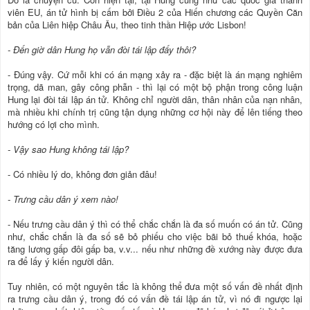
viên EU, án tử hình bị cấm bởi Điều 2 của Hiến chương các Quyền Căn
bản của Liên hiệp Châu Âu, theo tinh thần Hiệp ước Lisbon!
- Đến giờ dân Hung họ vẫn đòi tái lập đấy thôi?
- Đúng vậy. Cứ mỗi khi có án mạng xảy ra - đặc biệt là án mạng nghiêm
trọng, dã man, gây công phẫn - thì lại có một bộ phận trong công luận
Hung lại đòi tái lập án tử. Không chỉ người dân, thân nhân của nạn nhân,
mà nhiều khi chính trị cũng tận dụng những cơ hội này để lên tiếng theo
hướng có lợi cho mình.
- Vậy sao Hung không tái lập?
- Có nhiều lý do, không đơn giản đâu!
- Trưng cầu dân ý xem nào!
- Nếu trưng cầu dân ý thì có thể chắc chắn là đa số muốn có án tử. Cũng
như, chắc chắn là đa số sẽ bỏ phiếu cho việc bãi bỏ thuế khóa, hoặc
tăng lương gấp đôi gấp ba, v.v... nếu như những đề xướng này được đưa
ra để lấy ý kiến người dân.
Tuy nhiên, có một nguyên tắc là không thể đưa một số vấn đề nhất định
ra trưng cầu dân ý, trong đó có vấn đề tái lập án tử, vì nó đi ngược lại