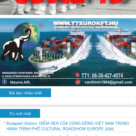
Bài đọc nhiều nhất
Tin mới nhất
Budapest Station: ĐIỂM HẸN CỦA CỘNG ĐỒNG VIỆT NAM TRONG
HÀNH TRÌNH PHỞ CULTURAL ROADSHOW EUROPE 2026