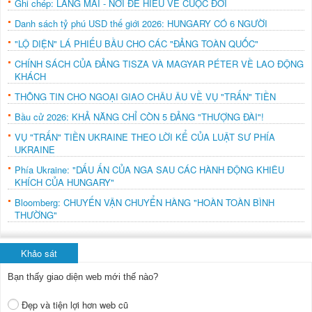
Ghi chép: LÀNG MAI - NƠI ĐỂ HIỂU VỀ CUỘC ĐỜI
Danh sách tỷ phú USD thế giới 2026: HUNGARY CÓ 6 NGƯỜI
"LỘ DIỆN" LÁ PHIẾU BẦU CHO CÁC "ĐẢNG TOÀN QUỐC"
CHÍNH SÁCH CỦA ĐẢNG TISZA VÀ MAGYAR PÉTER VỀ LAO ĐỘNG
KHÁCH
THÔNG TIN CHO NGOẠI GIAO CHÂU ÂU VỀ VỤ "TRẤN" TIỀN
Bầu cử 2026: KHẢ NĂNG CHỈ CÒN 5 ĐẢNG "THƯỢNG ĐÀI"!
VỤ "TRẤN" TIỀN UKRAINE THEO LỜI KỂ CỦA LUẬT SƯ PHÍA
UKRAINE
Phía Ukraine: "DẤU ẤN CỦA NGA SAU CÁC HÀNH ĐỘNG KHIÊU
KHÍCH CỦA HUNGARY"
Bloomberg: CHUYẾN VẬN CHUYỂN HÀNG "HOÀN TOÀN BÌNH
THƯỜNG"
Khảo sát
Bạn thấy giao diện web mới thế nào?
Đẹp và tiện lợi hơn web cũ