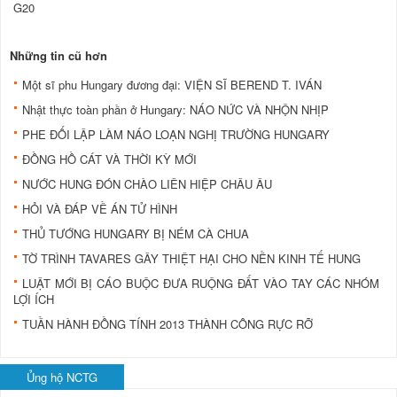
G20
Những tin cũ hơn
Một sĩ phu Hungary đương đại: VIỆN SĨ BEREND T. IVÁN
Nhật thực toàn phần ở Hungary: NÁO NỨC VÀ NHỘN NHỊP
PHE ĐỐI LẬP LÀM NÁO LOẠN NGHỊ TRƯỜNG HUNGARY
ĐỒNG HỒ CÁT VÀ THỜI KỲ MỚI
NƯỚC HUNG ĐÓN CHÀO LIÊN HIỆP CHÂU ÂU
HỎI VÀ ĐÁP VỀ ÁN TỬ HÌNH
THỦ TƯỚNG HUNGARY BỊ NÉM CÀ CHUA
TỜ TRÌNH TAVARES GÂY THIỆT HẠI CHO NỀN KINH TẾ HUNG
LUẬT MỚI BỊ CÁO BUỘC ĐƯA RUỘNG ĐẤT VÀO TAY CÁC NHÓM
LỢI ÍCH
TUẦN HÀNH ĐỒNG TÍNH 2013 THÀNH CÔNG RỰC RỠ
Ủng hộ NCTG