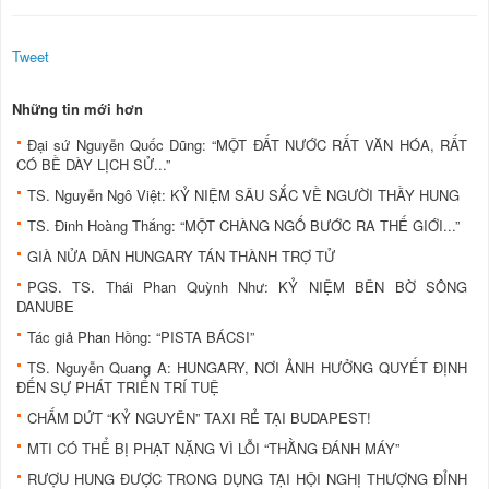
Tweet
Những tin mới hơn
Đại sứ Nguyễn Quốc Dũng: “MỘT ĐẤT NƯỚC RẤT VĂN HÓA, RẤT
CÓ BỀ DÀY LỊCH SỬ...”
TS. Nguyễn Ngô Việt: KỶ NIỆM SÂU SẮC VỀ NGƯỜI THẦY HUNG
TS. Đinh Hoàng Thắng: “MỘT CHÀNG NGỐ BƯỚC RA THẾ GIỚI...”
GIÀ NỬA DÂN HUNGARY TÁN THÀNH TRỢ TỬ
PGS. TS. Thái Phan Quỳnh Như: KỶ NIỆM BÊN BỜ SÔNG
DANUBE
Tác giả Phan Hồng: “PISTA BÁCSI”
TS. Nguyễn Quang A: HUNGARY, NƠI ẢNH HƯỞNG QUYẾT ĐỊNH
ĐẾN SỰ PHÁT TRIỂN TRÍ TUỆ
CHẤM DỨT “KỶ NGUYÊN” TAXI RẺ TẠI BUDAPEST!
MTI CÓ THỂ BỊ PHẠT NẶNG VÌ LỖI “THẰNG ĐÁNH MÁY”
RƯỢU HUNG ĐƯỢC TRONG DỤNG TẠI HỘI NGHỊ THƯỢNG ĐỈNH