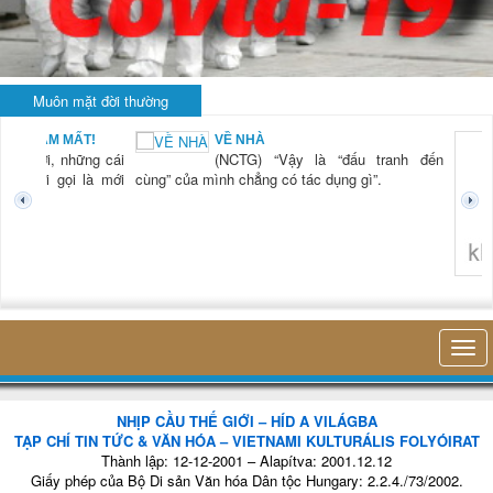
Muôn mặt đời thường
BẠN NAM MẤT!
VỀ NHÀ
TG) “Xời, những cái
(NCTG) “Vậy là “đấu tranh đến
tươi mới gọi là mới
cùng” của mình chẳng có tác dụng gì”.
không 
NHỊP CẦU THẾ GIỚI – HÍD A VILÁGBA
TẠP CHÍ TIN TỨC & VĂN HÓA – VIETNAMI KULTURÁLIS FOLYÓIRAT
Thành lập: 12-12-2001 – Alapítva: 2001.12.12
Giấy phép của Bộ Di sản Văn hóa Dân tộc Hungary: 2.2.4./73/2002.