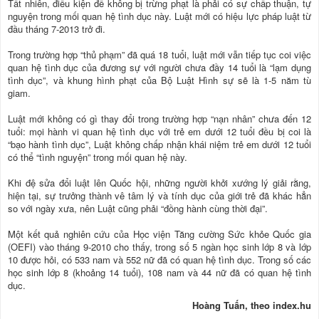
Tất nhiên, điều kiện để không bị trừng phạt là phải có sự chấp thuận, tự
nguyện trong mối quan hệ tình dục này. Luật mới có hiệu lực pháp luật từ
đầu tháng 7-2013 trở đi.
Trong trường hợp “thủ phạm” đã quá 18 tuổi, luật mới vẫn tiếp tục coi việc
quan hệ tình dục của đương sự với người chưa đầy 14 tuổi là “lạm dụng
tình dục”, và khung hình phạt của Bộ Luật Hình sự sẽ là 1-5 năm tù
giam.
Luật mới không có gì thay đổi trong trường hợp “nạn nhân” chưa đến 12
tuổi: mọi hành vi quan hệ tình dục với trẻ em dưới 12 tuổi đều bị coi là
“bạo hành tình dục”, Luật không chấp nhận khái niệm trẻ em dưới 12 tuổi
có thể “tình nguyện” trong mối quan hệ này.
Khi đệ sửa đổi luật lên Quốc hội, những người khởi xướng lý giải rằng,
hiện tại, sự trưởng thành vê tâm lý và tính dục của giới trẻ đã khác hẳn
so với ngày xưa, nên Luật cũng phải “đồng hành cùng thời đại”.
Một kết quả nghiên cứu của Học viện Tăng cường Sức khỏe Quốc gia
(OEFI) vào tháng 9-2010 cho thấy, trong số 5 ngàn học sinh lớp 8 và lớp
10 được hỏi, có 533 nam và 552 nữ đã có quan hệ tình dục. Trong số các
học sinh lớp 8 (khoảng 14 tuổi), 108 nam và 44 nữ đã có quan hệ tình
dục.
Hoàng Tuấn, theo index.hu