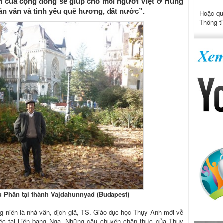
iện của cộng đồng sẽ giúp cho mỗi người Việt ở Hung
nhân văn và tình yêu quê hương, đất nước”.
Hoặc qu
Thông ti
 Phần tại thành Vajdahunnyad (Budapest)
g niên là nhà văn, dịch giả, TS. Giáo dục học Thụy Anh mới về
ệc tại Liên bang Nga. Những câu chuyện chân thực của Thụy