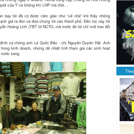
gười của Ý và không khí LHP mà thôi…
ân bay tôi đã có được cảm giác như “
về nhà
” khi thấy những
ạnh giá ra đón và đưa chúng tôi vào thành phố. Đến lúc này tôi
ễn Hoàng Linh (TBT tờ NCTG, mà trước đó tôi chỉ mới trao đổi
a đình vợ chồng anh Lê Quốc Bảo - chị Nguyễn Duyên Hải. Anh
 trong kinh doanh, nhưng rất nhiệt tình tham gia các sinh hoạt
g nước sang.
Theo