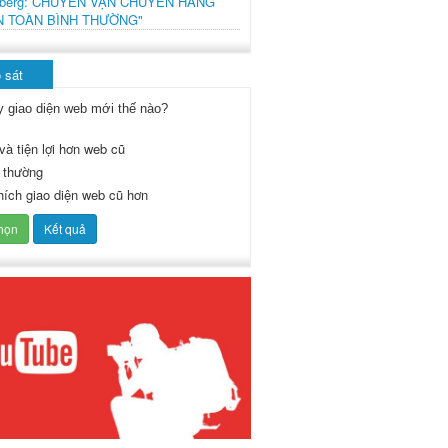
mberg: CHUYẾN VẬN CHUYỂN HÀNG
N TOÀN BÌNH THƯỜNG"
 sát
y giao diện web mới thế nào?
và tiện lợi hơn web cũ
 thường
thích giao diện web cũ hơn