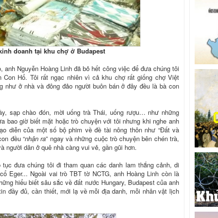
inh doanh tại khu chợ ở Budapest
 anh Nguyễn Hoàng Linh đã bỏ hết công việc để đưa chúng tôi
 Con Hổ. Tôi rất ngạc nhiên vì cả khu chợ rất giống chợ Việt
g như ở nhà và đông đảo người buôn bán ở đây đều là bà con
ầy, sạp chào đón, mời uống trà Thái, uống rượu… như những
a bao giờ biết mặt hoặc trò chuyện với tôi nhưng khi nghe anh
, đạo diễn của một số bộ phim về đề tài nông thôn như “Đất và
con đều “
nhận ra
” ngay và những cuộc trò chuyện bên chén trà,
à người dân ở quê nhà càng vui vẻ, gần gũi hơn.
 tục đưa chúng tôi đi tham quan các danh lam thắng cảnh, di
cổ Eger... Ngoài vai trò TBT tờ NCTG, anh Hoàng Linh còn là
 Những hiểu biết sâu sắc về đất nước Hungary, Budapest của anh
n đầy đủ, cần thiết, mới lạ về mỗi địa danh, mỗi nhân vật lịch