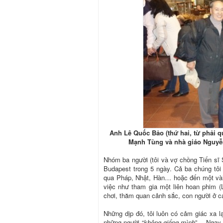
Anh Lê Quốc Bảo (thứ hai, từ phải
Mạnh Tùng và nhà giáo Nguyễn
Nhóm ba người (tôi và vợ chồng Tiến sĩ
Budapest trong 5 ngày. Cả ba chúng tôi 
qua Pháp, Nhật, Hàn… hoặc đến một vài
việc như tham gia một liên hoan phim (L
chơi, thăm quan cảnh sắc, con người ở cá
Những dịp đó, tôi luôn có cảm giác xa l
những người “
không giống mình
”… Ngay 