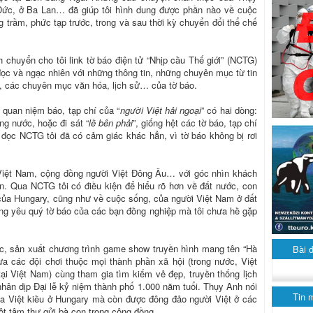
Đức, ở Ba Lan… đã giúp tôi hình dung được phần nào về cuộc
trầm, phức tạp trước, trong và sau thời kỳ chuyển đổi thể chế
huyển cho tôi link tờ báo điện tử “Nhịp cầu Thế giới” (NCTG)
ọc và ngạc nhiên với những thông tin, những chuyên mục từ tin
iới, các chuyên mục văn hóa, lịch sử… của tờ báo.
 quan niệm báo, tạp chí của “
người Việt hải ngoại
” có hai dòng:
ng nước, hoặc đi sát “
lề bên phải
”, giống hệt các tờ báo, tạp chí
đọc NCTG tôi đã có cảm giác khác hẳn, vì tờ báo không bị rơi
Việt Nam, cộng đồng người Việt Đông Âu… với góc nhìn khách
n. Qua NCTG tôi có điều kiện để hiểu rõ hơn về đất nước, con
 của Hungary, cũng như về cuộc sống, của người Việt Nam ở đất
ng yêu quý tờ báo của các bạn đồng nghiệp mà tôi chưa hề gặp
c, sản xuất chương trình game show truyền hình mang tên “Hà
Bài 
a các đội chơi thuộc mọi thành phần xã hội (trong nước, Việt
ại Việt Nam) cùng tham gia tìm kiếm vẻ đẹp, truyền thống lịch
ân dịp Đại lễ kỷ niệm thành phố 1.000 năm tuổi. Thụy Anh nói
Tin 
ủa Việt kiều ở Hungary mà còn được đông đảo người Việt ở các
ột tâm thư gửi bà con trong cộng đồng.