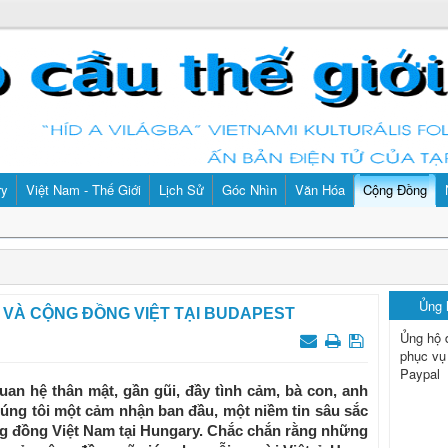
ry
Việt Nam - Thế Giới
Lịch Sử
Góc Nhìn
Văn Hóa
Cộng Đồng
Ủng
” VÀ CỘNG ĐỒNG VIỆT TẠI BUDAPEST
Ủng hộ 
phục vụ
Paypal
n hệ thân mật, gần gũi, đầy tình cảm, bà con, anh
húng tôi một cảm nhận ban đầu, một niềm tin sâu sắc
ộng đồng Việt Nam tại Hungary. Chắc chắn rằng những