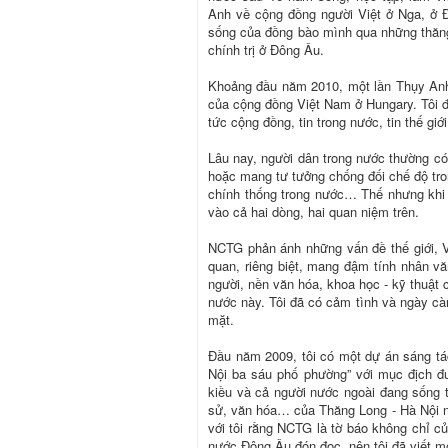
Anh về cộng đồng người Việt ở Nga, ở 
sống của đồng bào mình qua những thăng 
chính trị ở Đông Âu.
Khoảng đầu năm 2010, một lần Thụy Anh c
của cộng đồng Việt Nam ở Hungary. Tôi đ
tức cộng đồng, tin trong nước, tin thế g
Lâu nay, người dân trong nước thường có
hoặc mang tư tưởng chống đối chế độ tro
chính thống trong nước… Thế nhưng khi 
vào cả hai dòng, hai quan niệm trên.
NCTG phản ánh những vấn đề thế giới, 
quan, riêng biệt, mang đậm tính nhân vă
người, nền văn hóa, khoa học - kỹ thuật
nước này. Tôi đã có cảm tình và ngày cà
mặt.
Đầu năm 2009, tôi có một dự án sáng tá
Nội ba sáu phố phường” với mục địch đư
kiều và cả người nước ngoài đang sống t
sử, văn hóa… của Thăng Long - Hà Nội nh
với tôi rằng NCTG là tờ báo không chỉ c
nước Đông Âu đón đọc, nên tôi đã viết m