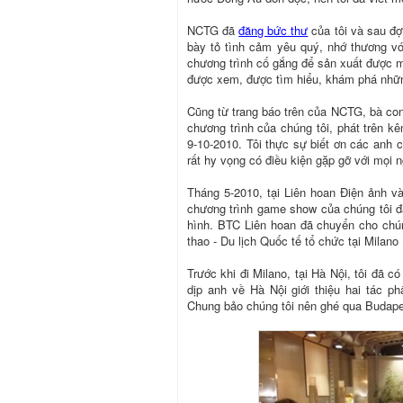
NCTG đã
đăng bức thư
của tôi và sau đợ
bày tỏ tình cảm yêu quý, nhớ thương vớ
chương trình cố gắng để sản xuất được m
được xem, được tìm hiểu, khám phá những
Cũng từ trang báo trên của NCTG, bà con
chương trình của chúng tôi, phát trên 
9-10-2010. Tôi thực sự biết ơn các anh 
rất hy vọng có điều kiện gặp gỡ với mọi n
Tháng 5-2010, tại Liên hoan Điện ảnh và
chương trình game show của chúng tôi đã đ
hình. BTC Liên hoan đã chuyển cho chún
thao - Du lịch Quốc tế tổ chức tại Milano
Trước khi đi Milano, tại Hà Nội, tôi đã 
dịp anh về Hà Nội giới thiệu hai tác 
Chung bảo chúng tôi nên ghé qua Budape