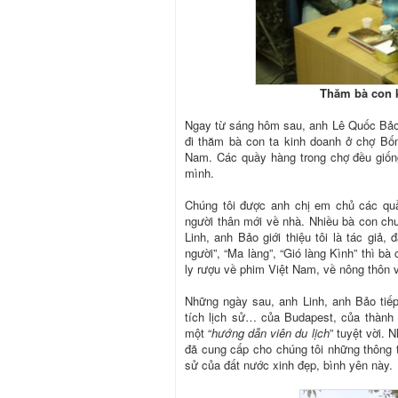
Thăm bà con k
Ngay từ sáng hôm sau, anh Lê Quốc Bảo,
đi thăm bà con ta kinh doanh ở chợ Bốn
Nam. Các quầy hàng trong chợ đều giốn
mình.
Chúng tôi được anh chị em chủ các qu
người thân mới về nhà. Nhiều bà con chư
Linh, anh Bảo giới thiệu tôi là tác giả
người”, “Ma làng”, “Gió làng Kình” thì bà 
ly rượu về phim Việt Nam, về nông thôn v
Những ngày sau, anh Linh, anh Bảo tiếp
tích lịch sử… của Budapest, của thành 
một “
hướng dẫn viên du lịch
” tuyệt vời.
đã cung cấp cho chúng tôi những thông ti
sử của đất nước xinh đẹp, bình yên này.