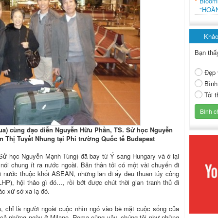
Bloo
"HOÀ
Khảo
Bạn thấ
Đẹp 
Bình
Tôi 
 qua) cùng đạo diễn Nguyễn Hữu Phần, TS. Sử học Nguyễn
 Thị Tuyết Nhung tại Phi trường Quốc tế Budapest
 Sử học Nguyễn Mạnh Tùng) đã bay từ Ý sang Hungary và ở lại
nói chung ít ra nước ngoài. Bản thân tôi có một vài chuyến đi
 nước thuộc khối ASEAN, những lần đi ấy đều thuần túy công
HP), hội thảo gì đó…, rồi bớt được chút thời gian tranh thủ đi
c xứ sở xa lạ đó.
ạ, chỉ là người ngoài cuộc nhìn ngó vào bề mặt cuộc sống của
cả những ngày ở Milano, Roma cũng vậy, chúng tôi như những