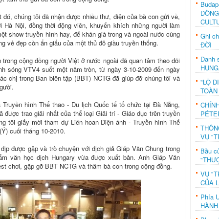
Budap
ĐỒNG
t đó, chúng tôi đã nhận được nhiều thư, điện của bà con gửi về,
CULT
i Hà Nội, đồng thời động viên, khuyến khích những người làm
ột show truyền hình hay, để khán giả trong và ngoài nước cùng
Ghi c
 vẻ đẹp còn ẩn giấu của một thủ đô giàu truyền thống.
ĐỜI
Danh s
 trong cộng đồng người Việt ở nước ngoài đã quan tâm theo dõi
HUNG
kênh sóng VTV4 suốt một năm tròn, từ ngày 3-10-2009 đến ngày
các chị trong Ban biên tập (BBT) NCTG đã giúp đỡ chúng tôi và
"LỘ D
gười.
TOÀN
 Truyền hình Thể thao - Du lịch Quốc tế tổ chức tại Đà Nẵng,
CHÍN
ược trao giải nhất của thể loại Giải trí - Giáo dục trên truyền
PÉTE
g tôi giấy mời tham dự Liên hoan Điện ảnh - Truyền hình Thể
THÔN
 (Ý) cuối tháng 10-2010.
VỤ "T
có dịp được gặp và trò chuyện với dịch giả Giáp Văn Chung trong
Bầu c
phẩm văn học dịch Hungary vừa được xuất bản. Anh Giáp Văn
"THƯỢ
st chơi, gặp gỡ BBT NCTG và thăm bà con trong cộng đồng.
VỤ "T
CỦA 
Phía 
HÀNH