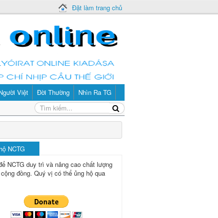
Đặt làm trang chủ
Người Việt
Đời Thường
Nhìn Ra TG
 hộ NCTG
để NCTG duy trì và nâng cao chất lượng
 cộng đồng.
Quý vị có thể ủng hộ qua