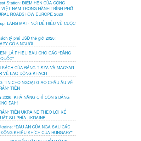
est Station: ĐIỂM HẸN CỦA CỘNG
 VIỆT NAM TRONG HÀNH TRÌNH PHỞ
URAL ROADSHOW EUROPE 2026
hép: LÀNG MAI - NƠI ĐỂ HIỂU VỀ CUỘC
ách tỷ phú USD thế giới 2026:
ARY CÓ 6 NGƯỜI
IỆN" LÁ PHIẾU BẦU CHO CÁC "ĐẢNG
 QUỐC"
H SÁCH CỦA ĐẢNG TISZA VÀ MAGYAR
R VỀ LAO ĐỘNG KHÁCH
G TIN CHO NGOẠI GIAO CHÂU ÂU VỀ
RẤN" TIỀN
ử 2026: KHẢ NĂNG CHỈ CÒN 5 ĐẢNG
NG ĐÀI"!
RẤN" TIỀN UKRAINE THEO LỜI KỂ
LUẬT SƯ PHÍA UKRAINE
Ukraine: "DẤU ẤN CỦA NGA SAU CÁC
 ĐỘNG KHIÊU KHÍCH CỦA HUNGARY"