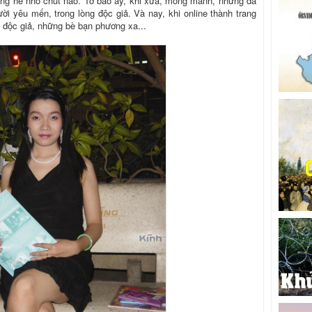
hông hề nhỏ chút nào. Tờ báo ấy, khi xưa, mỏng manh, nhưng đã
ời yêu mến, trong lòng độc giả. Và nay, khi online thành trang
n độc giả, những bè bạn phương xa...