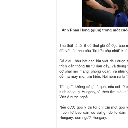
Anh Phan Hồng (giữa) trong một cuộ
Thú thật là tôi ít có thời giờ để đọc báo m
đối với tôi, nhu cầu “tin tức cập nhật” k
Có điều, hầu hết các bài viết đều được 
trích dẫn thông tin từ đâu đấy, và thông 
đỡ phải mơ màng, phỏng đoán, và những 
để mà mày mò, tìm hiểu. Nói nôm na là “
Tôi nghĩ, không có gì là quá, nếu coi t
sinh sống tại Hungary, vì theo tìm hiểu c
Việt ở nước ngoài.
Nếu được góp ý thì tôi chỉ xin một góp 
muốn tờ báo cần có cái gì đó tô đậm 
Hungary, con người Hungary.