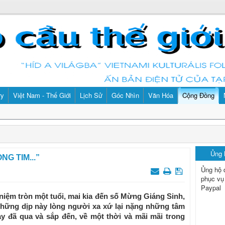
ry
Việt Nam - Thế Giới
Lịch Sử
Góc Nhìn
Văn Hóa
Cộng Đồng
Ủng
NG TIM...”
Ủng hộ 
phục vụ
Paypal
iệm tròn một tuổi, mai kia đến số Mừng Giáng Sinh,
Những dịp này lòng người xa xứ lại nặng những tâm
gày đã qua và sắp đến, về một thời và mãi mãi trong