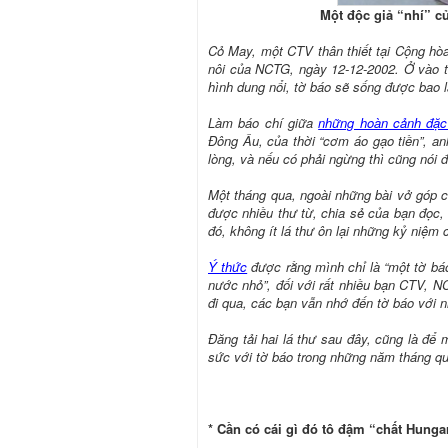
Một độc giả “nhí” c
Cỏ May, một CTV thân thiết tại Cộng h
nôi của NCTG, ngày 12-12-2002. Ở vào t
hình dung nổi, tờ báo sẽ sống được bao l
Làm báo chí giữa
những hoàn cảnh đặc
Đông Âu, của thời “cơm áo gạo tiền”, an
lòng, và nếu có phải ngừng thì cũng nói 
Một tháng qua, ngoài những bài vở góp 
được nhiều thư từ, chia sẻ của bạn đọc
đó, không ít lá thư ôn lại những kỷ niệm 
Ý thức
được rằng mình chỉ là “một tờ bá
nước nhỏ”, đối với rất nhiều bạn CTV, 
đi qua, các bạn vẫn nhớ đến tờ báo với 
Đăng tải hai lá thư sau đây, cũng là để m
sức với tờ báo trong những năm tháng qu
* Cần có cái gì đó tô đậm “chất Hung