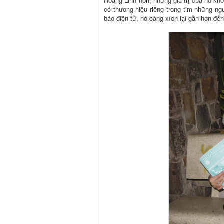
Hoàng Linh nói), nhưng giá trị của nó k
có thương hiệu riêng trong tim những ngư
báo điện tử, nó càng xích lại gần hơn đế