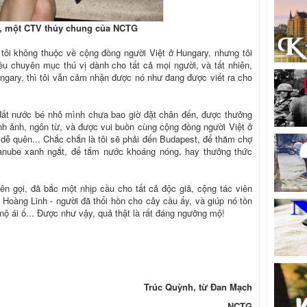
, một CTV thủy chung của NCTG
ù tôi không thuộc về cộng đồng người Việt ở Hungary, nhưng tôi
ều chuyên mục thú vị dành cho tất cả mọi người, và tất nhiên,
gary, thì tôi vẫn cảm nhận được nó như đang được viết ra cho
ất nước bé nhỏ mình chưa bao giờ đặt chân đến, được thưởng
h ảnh, ngôn từ, và được vui buồn cùng cộng đồng người Việt ở
 dễ quên... Chắc chắn là tôi sẽ phải đến Budapest, để thăm chợ
nube xanh ngắt, để tắm nước khoáng nóng, hay thưởng thức
n gọi, đã bắc một nhịp cầu cho tất cả độc giả, cộng tác viên
 Hoàng Linh - người đã thổi hồn cho cây cầu ấy, và giúp nó tồn
 nộ ái ố... Được như vậy, quả thật là rất đáng ngưỡng mộ!
Trúc Quỳnh, từ Đan Mạch
NCTG