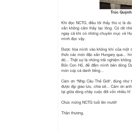
Trúc Quỳnh
Khi đọc NCTG, điều tôi thấy thú vị là d
vẫn không cảm thấy lạc lõng. Có rất nhi
ngay cả khi có những chuyên mục về Hun
mình đọc vậy.
Được hòa mình vào không khí của một đ
thức các món đặc sản Hungary qua... hìn
đó... Thật sự là những trải nghiệm không
Bốn Con Hổ, để đắm mình bên dòng Da
món xúp cá danh tiếng...
Cám ơn “Nhịp Cầu Thế Giới”, đúng như tê
được dịp giao lưu, chia sẻ... Cám ơn anh
tại giữa dòng chảy cuộc đời vốn nhiều hỉ
Chúc mừng NCTG tuổi lên mười!
Thân thương,