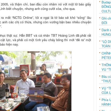
Budap
 2005, và thậm chí, ban đầu còn nhầm nó với một tờ báo giấy
ĐỒNG
inh biết chuyện, nhưng anh cũng cười xòa, cho qua.
CULT
 ra mắt “NCTG Online”, tôi e ngại là tờ báo sẽ khó “sống” lâu
Ghi c
 các anh các chị có thừa, nhưng còn vướng bận bao nhiêu chuyện
ĐỜI
”.
Danh s
HUNG
phục thật sự. Hẳn BBT và cá nhân TBT Hoàng Linh đã phải rất
cật lực, và phải có một tình yêu cháy bỏng thì mới “đẻ ra” một
"LỘ D
báo hiện nay.
TOÀN
CHÍN
PÉTE
THÔN
VỤ "T
Bầu c
"THƯỢ
VỤ "T
CỦA 
Phía 
HÀNH