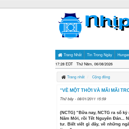
Trang Nhất
Tin Trong Ngày
Hunga
17:28 EDT Thứ Năm, 06/08/2026
Trang nhất
Cộng đồng
“VỀ MỘT THỜI VÀ MÃI MÃI TRO
Thứ bảy - 08/01/2011 15:59
(NCTG) “Bữa nay, NCTG ra số kỷ n
Năm Mới, rồi Tết Nguyên Đán... 
tư. Biết viết gì đây, về những n