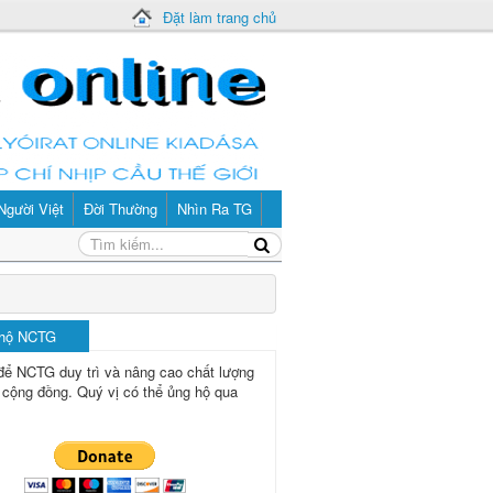
Đặt làm trang chủ
Người Việt
Đời Thường
Nhìn Ra TG
 hộ NCTG
để NCTG duy trì và nâng cao chất lượng
 cộng đồng.
Quý vị có thể ủng hộ qua