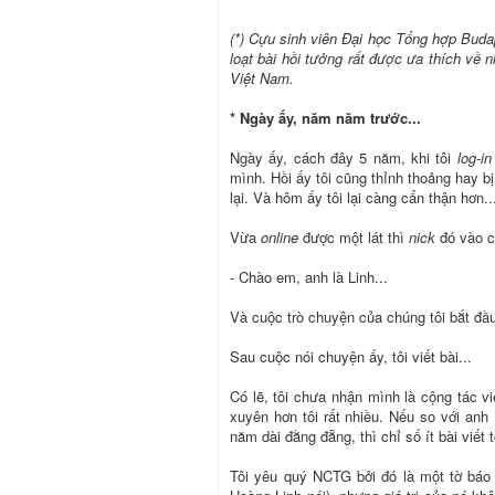
(*) Cựu sinh viên Đại học Tổng hợp Bud
loạt bài hồi tưởng rất được ưa thích về
Việt Nam.
* Ngày ấy, năm năm trước...
Ngày ấy, cách đây 5 năm, khi tôi
log-in
mình. Hồi ấy tôi cũng thỉnh thoảng hay 
lại. Và hôm ấy tôi lại càng cẩn thận hơn..
Vừa
online
được một lát thì
nick
đó vào c
- Chào em, anh là Linh...
Và cuộc trò chuyện của chúng tôi bắt đầu
Sau cuộc nói chuyện ấy, tôi viết bài...
Có lẽ, tôi chưa nhận mình là cộng tác v
xuyên hơn tôi rất nhiều. Nếu so với anh
năm dài đằng đẵng, thì chỉ số ít bài viết
Tôi yêu quý NCTG bởi đó là một tờ báo