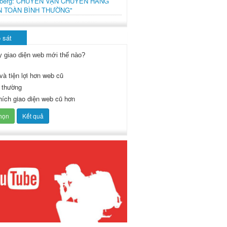
mberg: CHUYẾN VẬN CHUYỂN HÀNG
N TOÀN BÌNH THƯỜNG"
 sát
y giao diện web mới thế nào?
và tiện lợi hơn web cũ
 thường
thích giao diện web cũ hơn