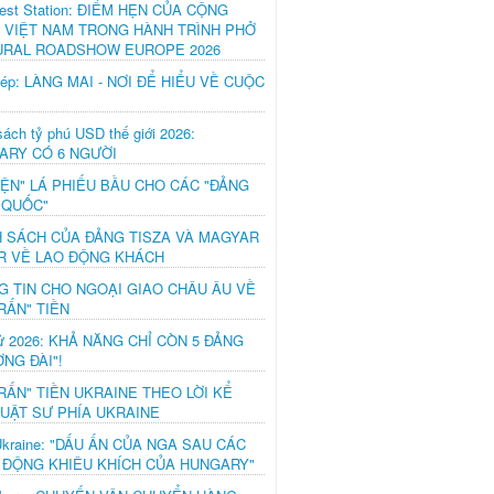
est Station: ĐIỂM HẸN CỦA CỘNG
 VIỆT NAM TRONG HÀNH TRÌNH PHỞ
URAL ROADSHOW EUROPE 2026
hép: LÀNG MAI - NƠI ĐỂ HIỂU VỀ CUỘC
ách tỷ phú USD thế giới 2026:
ARY CÓ 6 NGƯỜI
IỆN" LÁ PHIẾU BẦU CHO CÁC "ĐẢNG
 QUỐC"
H SÁCH CỦA ĐẢNG TISZA VÀ MAGYAR
R VỀ LAO ĐỘNG KHÁCH
G TIN CHO NGOẠI GIAO CHÂU ÂU VỀ
RẤN" TIỀN
ử 2026: KHẢ NĂNG CHỈ CÒN 5 ĐẢNG
NG ĐÀI"!
RẤN" TIỀN UKRAINE THEO LỜI KỂ
LUẬT SƯ PHÍA UKRAINE
Ukraine: "DẤU ẤN CỦA NGA SAU CÁC
 ĐỘNG KHIÊU KHÍCH CỦA HUNGARY"