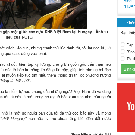
Bloo
"HOÀ
Khảo
c gặp mặt giữa các cựu DHS Việt Nam tại Hungay - Ảnh tư
Bạn thấ
liệu của NCTG
Đẹp 
ột cách liên tục, nhưng tranh thủ lúc rảnh rỗi, tôi lại đọc bù, vì
Bình
hông quá cao, cũng vừa phải.
Tôi 
trau chuốt, biên tập kỹ lưỡng, chú giải nguồn gốc cẩn thận nếu
tin của tờ báo là thông tin đáng tin cậy, giúp ích cho người đọc
ai muốn tiếp tục tìm hiểu thêm thông tin thì có phương hướng
thông tin hết nhẽ
”.
ờ báo là niềm tự hào chung của những người Việt Nam đã và đang
ủa tôi thì đây là một trong những tờ báo xuất sắc nhất của người
ý nhỏ là một số người bạn của tôi đã thử đọc báo này và mong
“
chất Hungary
” hơn nữa, vì họ chưa từng biết đến đất nước
Phan Hồng, từ Hà Nội