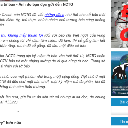
ủa tờ báo - Ảnh do bạn đọc gửi đến NCTG
òa Czech của NCTG đã viết
những dòng
như thế cho số báo thôi
hời điểm ấy, thú thực, chính nhóm chủ trương báo cũng không
âu.
 thù không mấy thuận lợi
(đối với báo chí Việt ngữ) của vùng
h em chúng tôi chỉ dám tâm niệm: đã làm, thì cố gắng làm hết
được rằng, mình đã cố gắng, đã làm một điều có ích!
cho NCTG trong dịp kỷ niệm tờ báo vào tuổi thứ 10, NCTG nhận
, CTV báo về một chặng đường đã đi qua cùng tờ báo. Trong số
cá nhân với tờ báo.
o nhỏ, của một (nhóm nhỏ trong một) cộng đồng Việt nhỏ ở một
NCTG đã đến như một sân chơi, một kỷ niệm mà đa phần, khi đã
những tình cảm thân thương.
ột lần nữa, gửi lời tri ân đến tất cả những ai đã đọc, đã chung
Bài 
a! (H.Linh)
*
Tin 
ary” hơn nữa