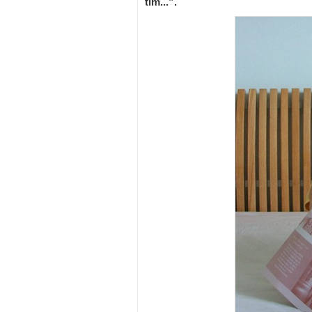
tim...”.