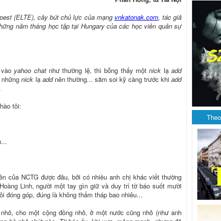
apest (ELTE), cây bút chủ lực của mạng
vnkatonak.com
, tác giả
 những năm tháng học tập tại Hungary của các học viên quân sự
vào
yahoo chat
như thường lệ, thì bỗng thấy một
nick
lạ
add
bị những
nick
lạ
add
nên thường... săm soi kỹ càng trước khi
add
.
hào tôi:
Theo
...
iên của NCTG được đâu, bởi có nhiều anh chị khác viết thường
 Hoàng Linh, người một tay gìn giữ và duy trì tờ báo suốt mười
 tôi đóng góp, đúng là không thấm tháp bao nhiêu...
 nhỏ, cho một cộng đồng nhỏ, ở một nước cũng nhỏ (như anh