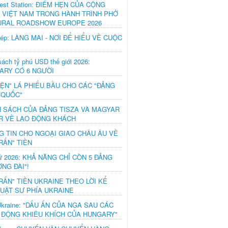
est Station: ĐIỂM HẸN CỦA CỘNG
 VIỆT NAM TRONG HÀNH TRÌNH PHỞ
URAL ROADSHOW EUROPE 2026
hép: LÀNG MAI - NƠI ĐỂ HIỂU VỀ CUỘC
ách tỷ phú USD thế giới 2026:
ARY CÓ 6 NGƯỜI
IỆN" LÁ PHIẾU BẦU CHO CÁC "ĐẢNG
 QUỐC"
H SÁCH CỦA ĐẢNG TISZA VÀ MAGYAR
R VỀ LAO ĐỘNG KHÁCH
G TIN CHO NGOẠI GIAO CHÂU ÂU VỀ
RẤN" TIỀN
ử 2026: KHẢ NĂNG CHỈ CÒN 5 ĐẢNG
NG ĐÀI"!
RẤN" TIỀN UKRAINE THEO LỜI KỂ
LUẬT SƯ PHÍA UKRAINE
Ukraine: "DẤU ẤN CỦA NGA SAU CÁC
 ĐỘNG KHIÊU KHÍCH CỦA HUNGARY"