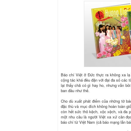
Báo chí Việt ở Đức thực ra không xa lạ 
cộng tác khá đều đặn với đại đa số các tờ
lại thấy chả có gì hay ho, nhưng vẫn bồi
ban đầu như thế.
Cho dù xuất phát điểm của những tờ bá
đặc thù và mục đích không hoàn toàn giốn
còn hết sức thô kệch, xộc xệch, và đa 
một nhu cầu là người Việt xa xứ cần đọc
báo chí từ Việt Nam (cả báo mạng lẫn báo