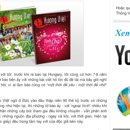
Hoặc qu
Thông ti
với tôi: trước khi ra báo tại Hungary, tôi cũng có hơn 7-8 năm
 báo bên ấy với những bài viết hổ lốn đủ đề tài mà bây giờ nghĩ
 hồi, vì ai làm báo cũng có “
một thời để yêu - một thời để nhớ
”
o Việt ngữ ở Đức vào đầu thập niên 90 thế kỷ trước có những
g như hiện tại, thì những tờ báo ấy - với “
ngoại hình
” nhiều khi
phần những cây bút tham gia đều không chuyên - vẫn phản ánh
 những nguồn địa phương - ngay cả khi, với thời gian, hiện tại
 giấy) đều trong tầm tay với của độc giả bên này.