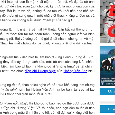
hi Internet còn là một khái niệm... trên trời, và đại đa số anh
ợc gửi đến tòa soạn (gọi cho oai, kỳ thực là một phòng con của
tay. Bởi lẽ, trước đó, chúng tôi đã tốn vô khối tiền cho nhà bốt
g dễ thương) xung quanh một chữ viết tháu, không ai đọc ra, và
ổn báo vì đã không hiểu được “
thâm ý
” của tác giả.
ướng lắm, ít nhất là về mặt kỹ thuật. Cần bất cứ thông tin gì,
iều tờ “
báo
” tồn tại mà hoàn toàn không cần người viết và biên
n mạng rồi. Bài vở cũng có thể gửi đi rất nhanh chóng: tin về một
 Châu Âu mất chừng đôi ba phút, không phải chờ đợi cả tuần,
 nghiêm túc - đặc biệt là làm báo ở vùng Đông - Trung Âu - thì
 thay đổi: ấy là sự hành xác, một trò chơi của lòng kiên nhẫn,
 biệt, làm báo tự lập mà không có ai “chống lưng” về tài chính,
 tiên
”, mà chắc
“Tạp chí Hương Việt”
của
Hoàng Yến Anh
hiểu
hững người trẻ, thạo nhiều nghề và có thừa khả năng làm những
 “
nhãn tiền
” hơn như Hoàng Yến Anh và bè bạn, tại sao lại lao
Bài 
vui trong thời gian rảnh rỗi đi nữa?
tự nhiên nổi hứng
”, thì khó có tờ báo nào có thể vượt qua được
 “Tạp chí Hương Việt”. Và tôi chắc, các bạn còn muốn đi tiếp
Tin 
Anh trong mẩu tin nhắn cho tôi, có nói đại loại không biết bọn