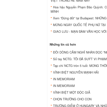
VIỆT TRONG HÈ NĂM NAY
Hoa hậu Nguyễn Phạm Bảo Quỳnh
MÌNH
Xem “Đừng đốt” tại Budapest: NHỮ
MỪNG NGÀY QUỐC TẾ PHỤ NỮ TẠI
GIAO LƯU - MẠN ĐÀM VĂN HỌC VỚI
Những tin cũ hơn
ĐÔI DÒNG CẢM NGHĨ NHÂN ĐỌC “NH
Sổ tay NCTG: TÔI ĐÃ SUÝT VI PH
Tạp chí NCTG tròn 5 tuổi: MONG T
VĨNH BIỆT NGUYỄN MẠNH HẢI
IN MEMORIAM
IN MEMORIAM
VĨNH BIỆT MỘT ÐỘC GIẢ
CHỌN TRƯỜNG CHO CON
TRƯỜNG ÐIỂM Ở HUNGARY VÀ NH