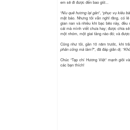
em sẽ đi được đến bao giờ...
“
Níu quê hương lại gần
”, “
phục vụ kiều b
mặt báo. Nhưng tôi vẫn nghĩ rằng, có lẽ 
gian nan và nhiều khi bạc bẽo này, đều 
cái mà mình viết chưa hay; được chia sẻ
một nhóm, một giai tầng nào đó; và đượ
Cũng như tôi, gần 10 năm trước, khi trả
phân công mà làm?
”, đã đáp giản dị: “
Khô
Chúc “Tạp chí Hương Việt” mạnh giỏi v
các bạn thích!