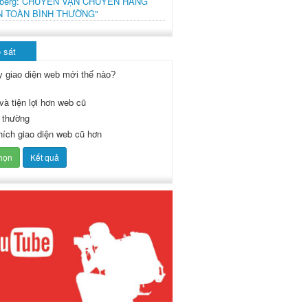
mberg: CHUYẾN VẬN CHUYỂN HÀNG
N TOÀN BÌNH THƯỜNG"
 sát
y giao diện web mới thế nào?
và tiện lợi hơn web cũ
 thường
thích giao diện web cũ hơn