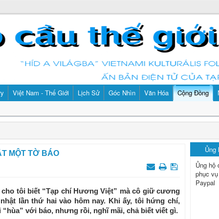
ry
Việt Nam - Thế Giới
Lịch Sử
Góc Nhìn
Văn Hóa
Cộng Đồng
Ủng
ẬT MỘT TỜ BÁO
Ủng hộ 
phục vụ
Paypal
ho tôi biết “Tạp chí Hương Việt” mà cô giữ cương
nhật lần thứ hai vào hôm nay. Khi ấy, tôi hứng chí,
“hùa” với báo, nhưng rồi, nghĩ mãi, chả biết viết gì.