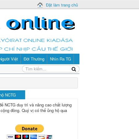
Đặt làm trang chủ
Người Việt
Đời Thường
Nhìn Ra TG
 hộ NCTG
để NCTG duy trì và nâng cao chất lượng
 cộng đồng.
Quý vị có thể ủng hộ qua