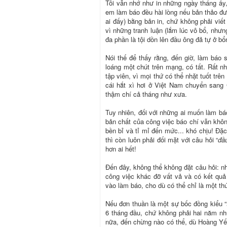
Tôi vẫn nhớ như in những ngày tháng ấy, k
em làm báo đều hài lòng nếu bản thảo đư
ai đấy) bằng bản in, chứ không phải viết 
vì những tranh luận (lắm lúc vô bổ, nhưn
đa phần là tội dồn lên đầu ông đả tự ở b
Nói thế để thấy rằng, đến giờ, làm báo s
loáng một chút trên mạng, có tất. Rất nh
tập viên, vì mọi thứ có thể nhặt tuốt trê
cái hắt xì hơi ở Việt Nam chuyển sang
thậm chí cả tháng như xưa.
Tuy nhiên, đối với những ai muốn làm báo
bản chất của công việc báo chí vẫn không
bền bỉ và tỉ mỉ đến mức... khó chịu! Đặc
thì còn luôn phải đối mặt với câu hỏi “
đầu
hơn ai hết!
Đến đây, không thể không đặt câu hỏi: n
công việc khác đỡ vất vả và có kết quả
vào làm báo, cho dù có thể chỉ là một thú 
Nếu đơn thuần là một sự bốc đồng kiểu “
6 tháng đầu, chứ không phải hai năm như
nữa, đến chừng nào có thể, dù Hoàng Yến 