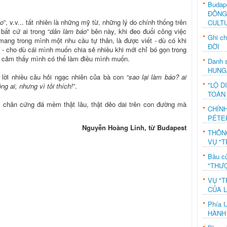
Budap
ĐỒNG
ào
”, v.v... tất nhiên là những mỹ từ, những lý do chính thống trên
CULT
bất cứ ai trong “
dân làm báo
” bên này, khi đeo đuổi công việc
Ghi c
mang trong mình một nhu cầu tự thân, là được viết - dù có khi
ĐỜI
 - cho dù cái mình muốn chia sẻ nhiều khi mới chỉ bó gọn trong
c cảm thấy mình có thể làm điều mình muốn.
Danh s
HUNG
 lời nhiều câu hỏi ngạc nhiên của bà con “
sao lại làm báo? ai
"LỘ D
ng ai, nhưng vì tôi thích!
”.
TOÀN
à chân cứng đá mềm thật lâu, thật dẻo dai trên con đường mà
CHÍN
PÉTE
Nguyễn Hoàng Linh, từ Budapest
THÔN
VỤ "T
Bầu c
"THƯỢ
VỤ "T
CỦA 
Phía 
HÀNH