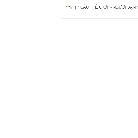
“NHỊP CẦU THẾ GIỚI” - NGƯỜI BẠN 