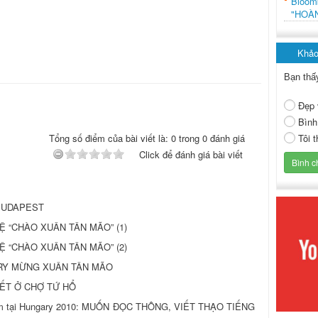
Bloo
"HOÀ
Khảo
Bạn thấ
Đẹp 
Bình
Tôi 
Tổng số điểm của bài viết là: 0 trong 0 đánh giá
Click để đánh giá bài viết
BUDAPEST
 “CHÀO XUÂN TÂN MÃO” (1)
 “CHÀO XUÂN TÂN MÃO” (2)
RY MỪNG XUÂN TÂN MÃO
TẾT Ở CHỢ TỨ HỔ
t Nam tại Hungary 2010: MUỐN ĐỌC THÔNG, VIẾT THẠO TIẾNG