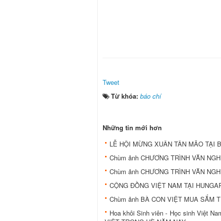
Tweet
Từ khóa:
báo chí
Những tin mới hơn
LỄ HỘI MỪNG XUÂN TÂN MÃO TẠI 
Chùm ảnh CHƯƠNG TRÌNH VĂN NGHỆ
Chùm ảnh CHƯƠNG TRÌNH VĂN NGHỆ
CỘNG ĐỒNG VIỆT NAM TẠI HUNGA
Chùm ảnh BÀ CON VIỆT MUA SẮM 
Hoa khôi Sinh viên - Học sinh Việ