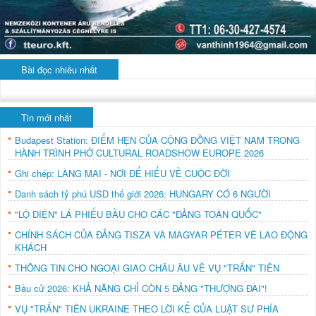
Bài đọc nhiều nhất
Tin mới nhất
Budapest Station: ĐIỂM HẸN CỦA CỘNG ĐỒNG VIỆT NAM TRONG
HÀNH TRÌNH PHỞ CULTURAL ROADSHOW EUROPE 2026
Ghi chép: LÀNG MAI - NƠI ĐỂ HIỂU VỀ CUỘC ĐỜI
Danh sách tỷ phú USD thế giới 2026: HUNGARY CÓ 6 NGƯỜI
"LỘ DIỆN" LÁ PHIẾU BẦU CHO CÁC "ĐẢNG TOÀN QUỐC"
CHÍNH SÁCH CỦA ĐẢNG TISZA VÀ MAGYAR PÉTER VỀ LAO ĐỘNG
KHÁCH
THÔNG TIN CHO NGOẠI GIAO CHÂU ÂU VỀ VỤ "TRẤN" TIỀN
Bầu cử 2026: KHẢ NĂNG CHỈ CÒN 5 ĐẢNG "THƯỢNG ĐÀI"!
VỤ "TRẤN" TIỀN UKRAINE THEO LỜI KỂ CỦA LUẬT SƯ PHÍA