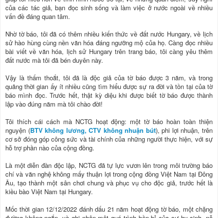
của các tác giả, bạn đọc sinh sống và làm việc ở nước ngoài về nhiều
vấn đề đáng quan tâm.
Nhờ tờ báo, tôi đã có thêm nhiều kiến thức về đất nước Hungary, về lịch
sử hào hùng cùng nền văn hóa đáng ngưỡng mộ của họ. Càng đọc nhiều
bài viết về văn hóa, lịch sử Hungary trên trang báo, tôi càng yêu thêm
đất nước mà tôi đã bén duyên này.
Vậy là thấm thoắt, tôi đã là độc giả của tờ báo được 3 năm, và trong
quãng thời gian ấy ít nhiều cũng tìm hiểu được sự ra đời và tồn tại của tờ
báo mình đọc. Trước hết, thật kỳ diệu khi được biết tờ báo được thành
lập vào đúng năm mà tôi chào đời!
Tôi thích cái cách mà NCTG hoạt động: một tờ báo hoàn toàn thiện
nguyện (
BTV không lương, CTV không nhuận bút
), phi lợi nhuận, trên
cơ sở đóng góp công sức và tài chính của những người thực hiện, với sự
hỗ trợ phần nào của cộng đồng.
Là một diễn đàn độc lập, NCTG đã tự lực vươn lên trong môi trường báo
chí và văn nghệ không mấy thuận lợi trong cộng đồng Việt Nam tại Đông
Âu, tạo thành một sân chơi chung và phục vụ cho độc giả, trước hết là
kiều bào Việt Nam tại Hungary.
Mốc thời gian 12/12/2022 đánh dấu 21 năm hoạt động tờ báo, một chặng
đường không ngắn, và ghi nhận một quá trình bền bỉ của sự hy sinh, nỗ