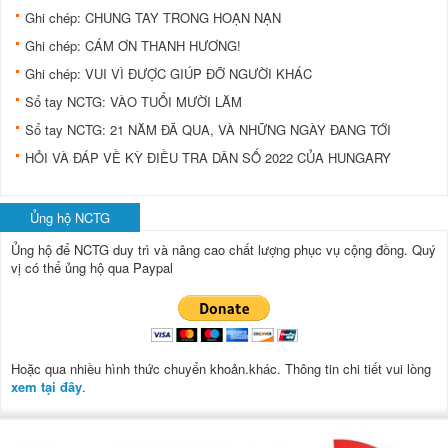
Ghi chép: CHUNG TAY TRONG HOẠN NẠN
Ghi chép: CÁM ƠN THANH HƯƠNG!
Ghi chép: VUI VÌ ĐƯỢC GIÚP ĐỠ NGƯỜI KHÁC
Sổ tay NCTG: VÀO TUỔI MƯỜI LĂM
Sổ tay NCTG: 21 NĂM ĐÃ QUA, VÀ NHỮNG NGÀY ĐANG TỚI
HỎI VÀ ĐÁP VỀ KỲ ĐIỀU TRA DÂN SỐ 2022 CỦA HUNGARY
Ủng hộ NCTG
Ủng hộ để NCTG duy trì và nâng cao chất lượng phục vụ cộng đồng.
Quý
vị có thể ủng hộ qua Paypal
Hoặc qua nhiều hình thức chuyển khoản.khác. Thông tin chi tiết vui lòng
xem tại đây
.