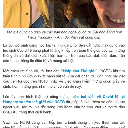
Tác giả cùng cô giáo và các bạn học ngoại quốc tại Đại học Tổng hợp
Pécs (Hungary) - Ảnh do nhân vật cung cấp
Là du học sinh đang học tập tại Hungary, tôi đến đất nước này đúng vào
lúc dịch Covid-19 bùng phát khủng khiếp trên toàn thế giới. Lúc ấy, những
thông tin về đại dịch xuất hiện tràn lan trên các báo đài, diễn đàn, trên
các trang thông tin điện tử và mạng xã hội.
Một cách rất tình cờ, tôi biết đến
“Nhịp cầu Thế giới”
(NCTG) khi tìm
hiểu tình hình Covid-19 ở mảnh đất tôi vừa đặt chân tới. Còn nhớ, bài viết
đầu tiên tôi đọc trên NCTG nhắc về việc khan hiếm những cuộn giấy vệ
sinh, kèm những góc nhìn thú vị về vấn đề này.
Lúc ấy tình hình thật sự căng thẳng,
các bài viết về Covid-19 tại
Hungary và trên thế giới của NCTG
đã giúp tôi biết thêm về các thủ tục
ngoại kiều rắc rối, về đời sống khó khăn của bà con Việt và người dân
Châu Âu trong thời dịch bệnh.
Sau này, NCTG cũng vẫn tiếp tục là kênh thông tin yêu thích của tôi,
giúp tôi hiểu hơn về tình hình nước sở tại, về những quan điểm, suy nghĩ