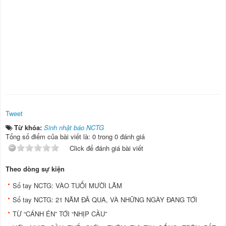
Tweet
Từ khóa:
Sinh nhật báo NCTG
Tổng số điểm của bài viết là: 0 trong 0 đánh giá
Click để đánh giá bài viết
Theo dòng sự kiện
Sổ tay NCTG: VÀO TUỔI MƯỜI LĂM
Sổ tay NCTG: 21 NĂM ĐÃ QUA, VÀ NHỮNG NGÀY ĐANG TỚI
TỪ “CÁNH ÉN” TỚI “NHỊP CẦU”