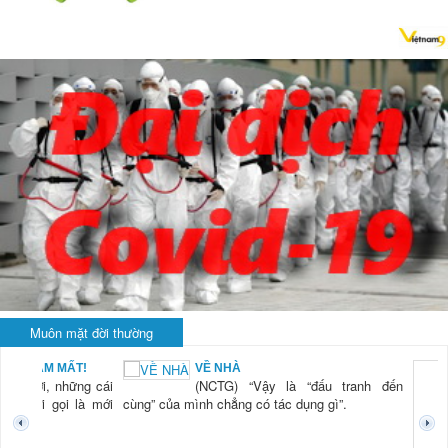
Muôn mặt đời thường
BẠN NAM MẤT!
VỀ NHÀ
TG) “Xời, những cái
(NCTG) “Vậy là “đấu tranh đến
tươi mới gọi là mới
cùng” của mình chẳng có tác dụng gì”.