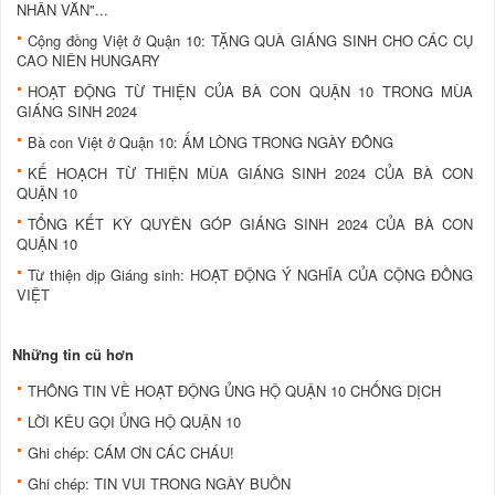
NHÂN VĂN"...
Cộng đồng Việt ở Quận 10: TẶNG QUÀ GIÁNG SINH CHO CÁC CỤ
CAO NIÊN HUNGARY
HOẠT ĐỘNG TỪ THIỆN CỦA BÀ CON QUẬN 10 TRONG MÙA
GIÁNG SINH 2024
Bà con Việt ở Quận 10: ẤM LÒNG TRONG NGÀY ĐÔNG
KẾ HOẠCH TỪ THIỆN MÙA GIÁNG SINH 2024 CỦA BÀ CON
QUẬN 10
TỔNG KẾT KỲ QUYÊN GÓP GIÁNG SINH 2024 CỦA BÀ CON
QUẬN 10
Từ thiện dịp Giáng sinh: HOẠT ĐỘNG Ý NGHĨA CỦA CỘNG ĐỒNG
VIỆT
Những tin cũ hơn
THÔNG TIN VỀ HOẠT ĐỘNG ỦNG HỘ QUẬN 10 CHỐNG DỊCH
LỜI KÊU GỌI ỦNG HỘ QUẬN 10
Ghi chép: CÁM ƠN CÁC CHÁU!
Ghi chép: TIN VUI TRONG NGÀY BUỒN