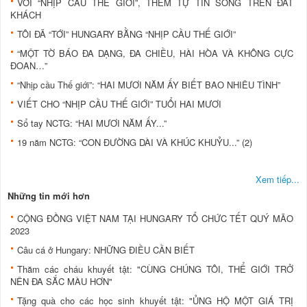
VỚI “NHỊP CẦU THẾ GIỚI”, THÊM TỰ TIN SỐNG TRÊN ĐẤT
KHÁCH
TÔI ĐÃ “TỚI” HUNGARY BẰNG “NHỊP CẦU THẾ GIỚI”
“MỘT TỜ BÁO ĐA DẠNG, ĐA CHIỀU, HÀI HÒA VÀ KHÔNG CỰC
ĐOAN…”
“Nhịp cầu Thế giới”: “HAI MƯƠI NĂM ẤY BIẾT BAO NHIÊU TÌNH”
VIẾT CHO “NHỊP CẦU THẾ GIỚI” TUỔI HAI MƯƠI
Sổ tay NCTG: “HAI MƯƠI NĂM ẤY...”
19 năm NCTG: “CON ĐƯỜNG DÀI VÀ KHÚC KHUỶU...” (2)
Xem tiếp...
Những tin mới hơn
CỘNG ĐỒNG VIỆT NAM TẠI HUNGARY TỔ CHỨC TẾT QUÝ MÃO
2023
Câu cá ở Hungary: NHỮNG ĐIỀU CẦN BIẾT
Thăm các cháu khuyết tật: "CÙNG CHÚNG TÔI, THỂ GIỚI TRỞ
NÊN ĐA SẮC MÀU HƠN"
Tặng quà cho các học sinh khuyết tật: "ỦNG HỘ MỘT GIÁ TRỊ