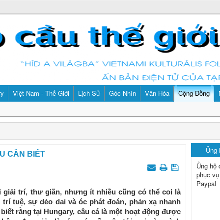
ry
Việt Nam - Thế Giới
Lịch Sử
Góc Nhìn
Văn Hóa
Cộng Đồng
Ủng
ỀU CẦN BIẾT
Ủng hộ 
phục vụ
Paypal
giải trí, thư giãn, nhưng ít nhiều cũng có thể coi là
 trí tuệ, sự dẻo dai và óc phát đoán, phản xạ nhanh
 biết rằng tại Hungary, câu cá là một hoạt động được