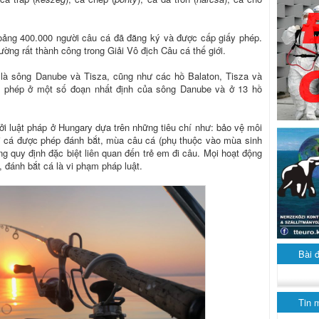
oảng 400.000 người câu cá đã đăng ký và được cấp giấy phép.
ường rất thành công trong Giải Vô địch Câu cá thế giới.
là sông Danube và Tisza, cũng như các hồ Balaton, Tisza và
c phép ở một số đoạn nhất định của sông Danube và ở 13 hồ
ởi luật pháp ở Hungary dựa trên những tiêu chí như: bảo vệ môi
ại cá được phép đánh bắt, mùa câu cá (phụ thuộc vào mùa sinh
g quy định đặc biệt liên quan đến trẻ em đi câu. Mọi hoạt động
, đánh bắt cá là vi phạm pháp luật.
Bài 
Tin 