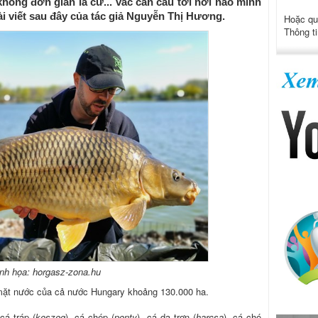
 không đơn giản là cứ... vác cần câu tới nơi nào mình
i viết sau đây của tác giả Nguyễn Thị Hương.
Hoặc qu
Thông ti
nh họa: horgasz-zona.hu
mặt nước của cả nước Hungary khoảng 130.000 ha.
cá tráp (
keszeg
), cá chép (
ponty
), cá da trơn (
harcsa
), cá chó