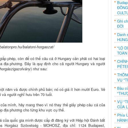
Budap
ĐỒNG
CULT
Ghi c
ĐỜI
Danh s
HUNG
balatonpro.hu/balatoni-horgaszat/
"LỘ D
TOÀN
giấp phép, còn để có thể câu cá ở Hungary cần phải có hai loại
CHÍN
a địa phương. Đây là quy định cho cả người Hungary và người
PÉTE
horgászigazolvány
) như sau:
THÔN
VỤ "T
Bầu c
 một năm và được chính phủ bán; nó có giá ít hơn mười Euro. Vé
"THƯỢ
i và người nghỉ hưu trên 70 tuổi.
VỤ "T
 của mình, hãy mang theo vì nó thay thế giấy phép câu cá của
CỦA 
p địa phương cho từng khu vực cụ thể.
Phía 
HÀNH
 của quốc gia mình được cấp đi đăng ký với Hiệp hội Đánh bắt
os Horgász Szövetség - MOHOSZ, địa chỉ: 1124 Budapest,