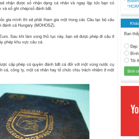
Bloo
 sẽ nhận được số nhận dạng cá nhân và ngay lập tức bạn có
"HOÀ
 và sổ ghi chép/sổ đánh bắt.
c gia mình thì sẽ phải tham gia một trong các Câu lạc bộ câu
Khảo
hội đánh cá Hungary (MOHOSZ).
Bạn thấ
uro. Sau khi làm xong thủ tục này, bạn sẽ được phép đi câu ở
ấy phép khu vực câu cá.
Đẹp 
Bình
Tôi 
được cấp phép có quyền đánh bắt cá đối với một vùng nước cụ
ánh cá, công ty, một cá nhân hay tổ chức chịu trách nhiệm ở một