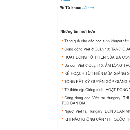
Từ khóa:
câu cá
Những tin mới hơn
Tặng quà cho các học sinh khuyết t
Cộng đồng Việt ở Quận 10: TẶNG 
HOẠT ĐỘNG TỪ THIỆN CỦA BÀ CON
Bà con Việt ở Quận 10: ẤM LÒNG 
KẾ HOẠCH TỪ THIỆN MÙA GIÁNG S
TỔNG KẾT KỲ QUYÊN GÓP GIÁNG S
Từ thiện dịp Giáng sinh: HOẠT ĐỘ
Cộng đồng gốc Việt tại Hungary
TỘC BẢN ĐỊA
Người Việt tại Hungary: ĐÓN XUÂN
KHI NÀO KHÔNG CẦN "THI QUỐC TỊ