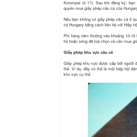
Korompai út 17). Sau khi đăng ký, bạn
quyền mua giấy phép câu cá của Hungary
Nếu bạn không có giấy phép câu cá ở quố
cá Hungary bằng cách liên hệ với Hiệp 
Phí hàng năm thường vào khoảng 10-15 E
hồ hoặc sông đã lưạ chọn và cần mua gi
Giấy phép khu vực câu cá
Giấy phép khu vực được cấp bởi người 
thể. Ví dụ, đây có thể là một hiệp hội đ
khu vực cụ thể.