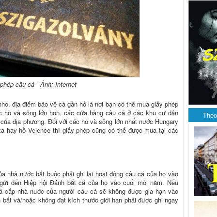
phép câu cá - Ảnh: Internet
hỏ, địa điểm bảo vệ cá gần hồ là nơi bạn có thể mua giấy phép
ác hồ và sông lớn hơn, các cửa hàng câu cá ở các khu cư dân
Theo
của địa phương. Đối với các hồ và sông lớn nhất nước Hungary
a hay hồ Velence thì giấy phép cũng có thể được mua tại các
a nhà nước bắt buộc phải ghi lại hoạt động câu cá của họ vào
 gửi đến Hiệp hội Đánh bắt cá của họ vào cuối mỗi năm. Nếu
cá cấp nhà nước của người câu cá sẽ không được gia hạn vào
 bắt và/hoặc không đạt kích thước giới hạn phải được ghi ngay