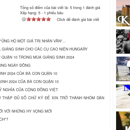
Tổng số điểm của bài viết là: 5 trong 1 đánh giá
Xếp hạng:
5
-
1
phiếu bầu
Click để đánh giá bài viết
ật: "ỦNG HỘ MỘT GIÁ TRỊ NHÂN VĂN"...
QUÀ GIÁNG SINH CHO CÁC CỤ CAO NIÊN HUNGARY
 QUẬN 10 TRONG MÙA GIÁNG SINH 2024
TRONG NGÀY ĐÔNG
INH 2024 CỦA BÀ CON QUẬN 10
INH 2024 CỦA BÀ CON QUẬN 10
NG Ý NGHĨA CỦA CỘNG ĐỒNG VIỆT
: THU THẬP ĐỦ SỐ CHỮ KÝ ĐỂ XIN TRỞ THÀNH NHÓM DÂN
 MỚI VỚI NHỮNG HY VỌNG MỚI
CH"?