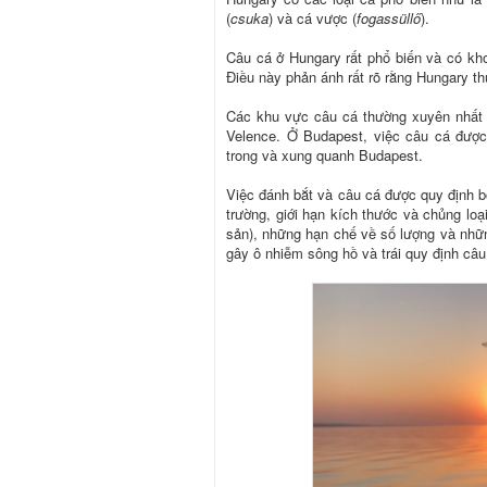
(
csuka
) và cá vược (
fogassüllő
).
Câu cá ở Hungary rất phổ biến và có kh
Điều này phản ánh rất rõ rằng Hungary th
Các khu vực câu cá thường xuyên nhất 
Velence. Ở Budapest, việc câu cá đượ
trong và xung quanh Budapest.
Việc đánh bắt và câu cá được quy định b
trường, giới hạn kích thước và chủng lo
sản), những hạn chế về số lượng và nhữn
gây ô nhiễm sông hồ và trái quy định câu