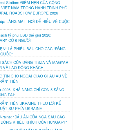
est Station: ĐIỂM HẸN CỦA CỘNG
 VIỆT NAM TRONG HÀNH TRÌNH PHỞ
URAL ROADSHOW EUROPE 2026
hép: LÀNG MAI - NƠI ĐỂ HIỂU VỀ CUỘC
ách tỷ phú USD thế giới 2026:
ARY CÓ 6 NGƯỜI
IỆN" LÁ PHIẾU BẦU CHO CÁC "ĐẢNG
 QUỐC"
H SÁCH CỦA ĐẢNG TISZA VÀ MAGYAR
R VỀ LAO ĐỘNG KHÁCH
G TIN CHO NGOẠI GIAO CHÂU ÂU VỀ
RẤN" TIỀN
ử 2026: KHẢ NĂNG CHỈ CÒN 5 ĐẢNG
NG ĐÀI"!
RẤN" TIỀN UKRAINE THEO LỜI KỂ
LUẬT SƯ PHÍA UKRAINE
Ukraine: "DẤU ẤN CỦA NGA SAU CÁC
 ĐỘNG KHIÊU KHÍCH CỦA HUNGARY"