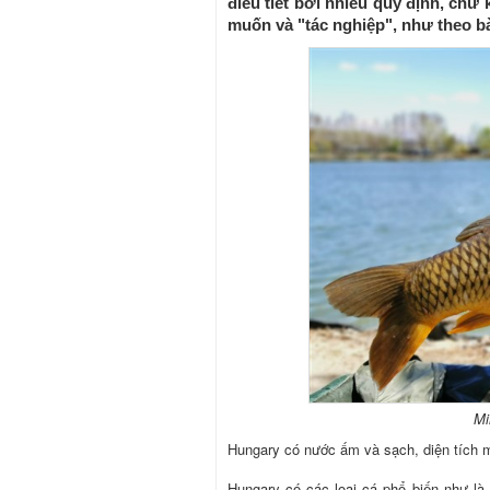
điều tiết bởi nhiều quy định, chứ
muốn và "tác nghiệp", như theo bà
Mi
Hungary có nước ấm và sạch, diện tích 
Hungary có các loại cá phổ biến như là 