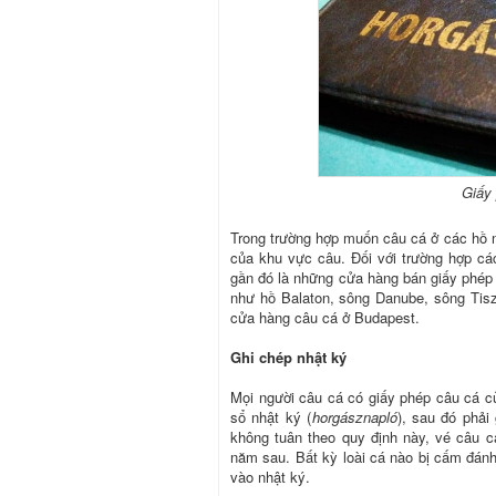
Giấy 
Trong trường hợp muốn câu cá ở các hồ n
của khu vực câu. Đối với trường hợp c
gần đó là những cửa hàng bán giấy phép 
như hồ Balaton, sông Danube, sông Tisz
cửa hàng câu cá ở Budapest.
Ghi chép nhật ký
Mọi người câu cá có giấy phép câu cá củ
sổ nhật ký (
horgásznapló
), sau đó phải
không tuân theo quy định này, vé câu 
năm sau. Bất kỳ loài cá nào bị cấm đánh
vào nhật ký.