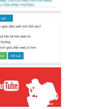
mberg: CHUYẾN VẬN CHUYỂN HÀNG
N TOÀN BÌNH THƯỜNG"
 sát
y giao diện web mới thế nào?
và tiện lợi hơn web cũ
 thường
thích giao diện web cũ hơn