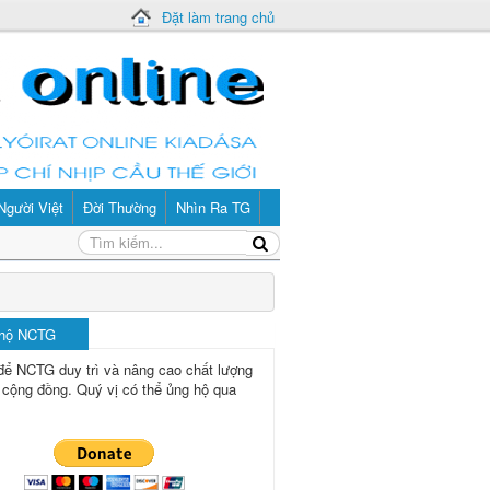
Đặt làm trang chủ
Người Việt
Đời Thường
Nhìn Ra TG
 hộ NCTG
để NCTG duy trì và nâng cao chất lượng
 cộng đồng.
Quý vị có thể ủng hộ qua