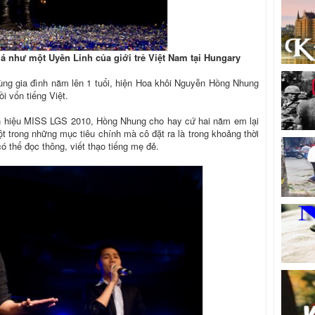
á như một Uyên Linh của giới trẻ Việt Nam tại Hungary
ng gia đình năm lên 1 tuổi, hiện Hoa khôi Nguyễn Hồng Nhung
i vốn tiếng Việt.
anh hiệu MISS LGS 2010, Hồng Nhung cho hay cứ hai năm em lại
t trong những mục tiêu chính mà cô đặt ra là trong khoảng thời
ó thể đọc thông, viết thạo tiếng mẹ đẻ.