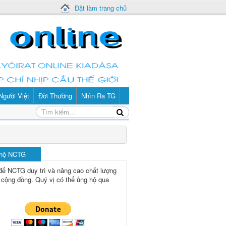
Đặt làm trang chủ
Người Việt
Đời Thường
Nhìn Ra TG
 hộ NCTG
để NCTG duy trì và nâng cao chất lượng
 cộng đồng.
Quý vị có thể ủng hộ qua