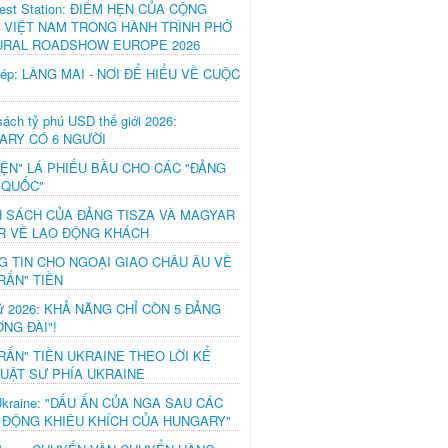
est Station: ĐIỂM HẸN CỦA CỘNG
 VIỆT NAM TRONG HÀNH TRÌNH PHỞ
URAL ROADSHOW EUROPE 2026
hép: LÀNG MAI - NƠI ĐỂ HIỂU VỀ CUỘC
ách tỷ phú USD thế giới 2026:
ARY CÓ 6 NGƯỜI
IỆN" LÁ PHIẾU BẦU CHO CÁC "ĐẢNG
 QUỐC"
H SÁCH CỦA ĐẢNG TISZA VÀ MAGYAR
R VỀ LAO ĐỘNG KHÁCH
G TIN CHO NGOẠI GIAO CHÂU ÂU VỀ
RẤN" TIỀN
ử 2026: KHẢ NĂNG CHỈ CÒN 5 ĐẢNG
NG ĐÀI"!
RẤN" TIỀN UKRAINE THEO LỜI KỂ
LUẬT SƯ PHÍA UKRAINE
Ukraine: "DẤU ẤN CỦA NGA SAU CÁC
 ĐỘNG KHIÊU KHÍCH CỦA HUNGARY"