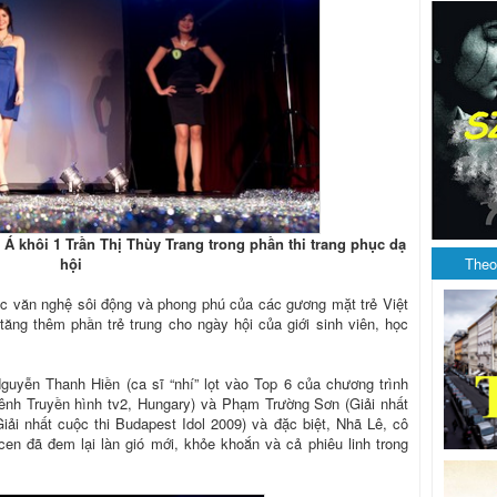
Á khôi 1 Trần Thị Thùy Trang trong phần thi trang phục dạ
hội
Theo
ục văn nghệ sôi động và phong phú của các gương mặt trẻ Việt
ng thêm phần trẻ trung cho ngày hội của giới sinh viên, học
uyễn Thanh Hiền (ca sĩ “nhí” lọt vào Top 6 của chương trình
Kênh Truyền hình tv2, Hungary) và Phạm Trường Sơn (Giải nhất
iải nhất cuộc thi Budapest Idol 2009) và đặc biệt, Nhã Lê, cô
en đã đem lại làn gió mới, khỏe khoắn và cả phiêu linh trong