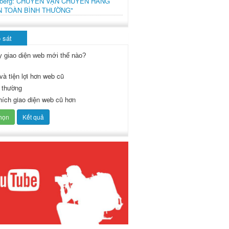
mberg: CHUYẾN VẬN CHUYỂN HÀNG
N TOÀN BÌNH THƯỜNG"
 sát
y giao diện web mới thế nào?
và tiện lợi hơn web cũ
 thường
thích giao diện web cũ hơn