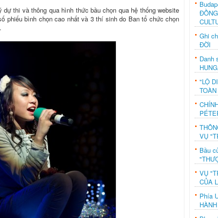
Budap
ý dự thi và thông qua hình thức bầu chọn qua hệ thống website
ĐỒNG
số phiếu bình chọn cao nhất và 3 thí sinh do Ban tổ chức chọn
CULT
.
Ghi c
ĐỜI
Danh s
HUNG
"LỘ D
TOÀN
CHÍN
PÉTE
THÔN
VỤ "T
Bầu c
"THƯỢ
VỤ "T
CỦA 
Phía 
HÀNH