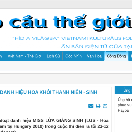
ry
Việt Nam - Thế Giới
Lịch Sử
Góc Nhìn
Văn Hóa
Cộng Đồng
Ủng
ANH HIỆU HOA KHÔI THANH NIÊN - SINH
Ủng hộ 
phục vụ
Paypal
ã đoạt danh hiệu MISS LỬA GIÁNG SINH (LGS - Hoa
am tại Hungary 2010) trong cuộc thi diễn ra tối 23-12