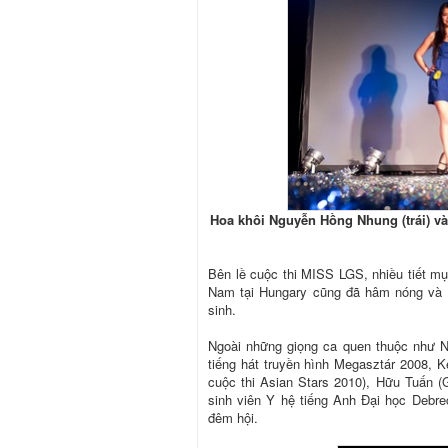
Hoa khôi Nguyễn Hồng Nhung (trái) và 
Bên lề cuộc thi MISS LGS, nhiều tiết m
Nam tại Hungary cũng đã hâm nóng và tă
sinh.
Ngoài những giọng ca quen thuộc như Ng
tiếng hát truyền hình Megasztár 2008, 
cuộc thi Asian Stars 2010), Hữu Tuấn (G
sinh viên Y hệ tiếng Anh Đại học Debrec
đêm hội.