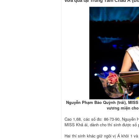
vừa qua tại Trung Tâm Châu Á (Bu
Nguyễn Phạm Bảo Quỳnh (trái), MISS 
vương miện cho
Cao 1,68, các số đo: 86-73-90, Nguyễn 
MISS Khả ái, dành cho thí sinh được số p
Hai thí sinh khác giữ ngôi vị Á khôi 1 v