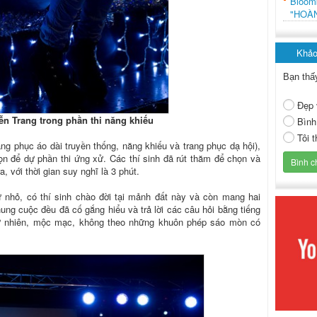
Bloo
"HOÀ
Khảo
Bạn thấ
Đẹp 
ễn Trang trong phần thi năng khiếu
Bình
Tôi 
rang phục áo dài truyền thống, năng khiếu và trang phục dạ hội),
ọn để dự phần thi ứng xử. Các thí sinh đã rút thăm để chọn và
a, với thời gian suy nghĩ là 3 phút.
 nhỏ, có thí sinh chào đời tại mảnh đất này và còn mang hai
ung cuộc đều đã cố gắng hiểu và trả lời các câu hỏi bằng tiếng
tự nhiên, mộc mạc, không theo những khuôn phép sáo mòn có