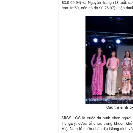
83,5-69-94) và Nguyễn Trang (18 tuổi, c
cao 1m69, các số đo 90-76-97) nhận danh
Các thí sinh t
MISS LGS là cuộc thi bình chọn người đ
Hungary, được tổ chức trong khuôn khổ 
Việt Nam tổ chức nhân dịp Giáng sinh v