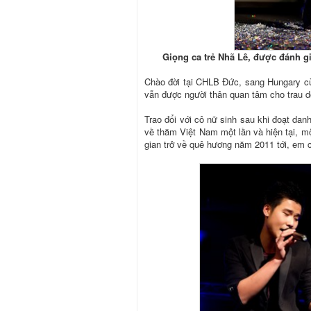
Giọng ca trẻ Nhã Lê, được đánh gi
Chào đời tại CHLB Đức, sang Hungary cù
vẫn được người thân quan tâm cho trau dồ
Trao đổi với cô nữ sinh sau khi đoạt d
về thăm Việt Nam một lần và hiện tại, mộ
gian trở về quê hương năm 2011 tới, em c