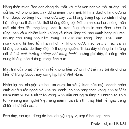
Nông thôn miền Bắc còn đang đối mặt với một vấn nạn về môi trường, nó
đối lập với phong trào xây dựng nông thôn mới, khi mà đường làng đường
thôn được bê-tông hóa, nhà cửa xây cất khang trang hợp vệ sinh nhưng
hệ thống rác thải, nước thải không đồng bộ. Nói chính xác hơn, nông thôn
mới chỉ đẹp đẽ trong làng, còn từ ven làng trở ra là các rãnh nước tù
túng, bẩn và ô nhiễm kinh khủng và nhiều làng thì nấp cạnh hàng núi rác.
Những con sông nhỏ nằm trong lưu vực các sông Hồng, Thái Bình…
ngày càng bị bức tử nhanh hơn vì không được nạo vét, vì rác và vì
không có nước do thủy điện ở thượng nguồn. Trước đây chúng ta thường
nói là “
về quê hưởng không khí trong lành
” nhưng giờ đây, ở nông thôn
cũng không còn đường trong lành nữa.
Mặt trái của phát triển kinh tế không bền vững như thế này tôi đã chứng
kiến ở Trung Quốc, nay đang lặp lại ở Việt Nam.
Nhân lại nói chuyện xe hơi, tôi quay lại với ý kiến của một doanh nhân
định cư ở nước ngoài và khá nổi danh, có cho rằng triển vọng kinh tế Việt
Nam năm 2019 là rất triển vọng. Anh dẫn chứng ra rằng cứ nhìn vào số ô
tô, xe sang mà người Việt hàng năm mua sắm thì thấy kinh tế ngày càng
đi lên như thế nào…
Đến đây, xin tạm dừng để hầu chuyện quý vị tiếp ở bài tiếp theo.
Phúc Lai, từ Hà Nội