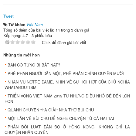
Tweet
Từ khóa:
Việt Nam
Tổng số điểm của bài viết là: 14 trong 3 đánh giá
Xếp hạng:
4.7
-
3
phiếu bầu
Click để đánh giá bài viết
Những tin mới hơn
BẠN CÓ TỪNG BỊ BẮT NẠT?
PHÊ PHÁN NGƯỜI DÂN MỘT, PHÊ PHÁN CHÍNH QUYỀN MƯỜI
NHÂN VỤ NOTRE DAME, NHÌN VỀ SỰ HỜI HỢT CỦA CHỦ NGHĨA
WHATABOUTISM
TRIỂN VỌNG VIỆT NAM 2019 TỪ NHỮNG ĐIỀU NHỎ BÉ ĐẾN LỚN
HƠN
QUANH CHUYỆN “HẠ GIẢI” NHÀ THỜ BÙI CHU
MỘT LẦN VỀ BÙI CHU ĐỂ NGHE CHUYỆN TỪ CẢ HAI TAI
PHẢN ĐỐI LUẬT DẪN ĐỘ Ở HỒNG KÔNG, KHÔNG CHỈ LÀ
CHUYỆN NHÂN QUYỀN