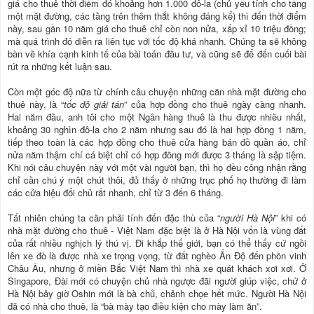
giá cho thuê thời điểm đó khoảng hơn 1.000 đô-la (chủ yếu tính cho tầng
một mặt đường, các tầng trên thêm thắt không đáng kể) thì đến thời điểm
này, sau gần 10 năm giá cho thuê chỉ còn non nửa, xấp xỉ 10 triệu đồng;
mà quá trình đó diễn ra liên tục với tốc độ khá nhanh. Chúng ta sẽ không
bàn về khía cạnh kinh tế của bài toán đầu tư, và cũng sẽ để đến cuối bài
rút ra những kết luận sau.
Còn một góc độ nữa từ chính câu chuyện những căn nhà mặt đường cho
thuê này, là “
tốc độ giải tán
” của hợp đồng cho thuê ngày càng nhanh.
Hai năm đầu, anh tôi cho một Ngân hàng thuê là thu được nhiều nhất,
khoảng 30 nghìn đô-la cho 2 năm nhưng sau đó là hai hợp đồng 1 năm,
tiếp theo toàn là các hợp đồng cho thuê cửa hàng bán đồ quần áo, chỉ
nửa năm thậm chí cá biệt chỉ có hợp đồng mới được 3 tháng là sập tiệm.
Khi nói câu chuyện này với một vài người bạn, thì họ đều công nhận rằng
chỉ cần chú ý một chút thôi, đủ thấy ở những trục phố họ thường đi làm
các cửa hiệu đổi chủ rất nhanh, chỉ từ 3 đến 6 tháng.
Tất nhiên chúng ta cần phải tính đến đặc thù của “
người Hà Nội
” khi có
nhà mặt đường cho thuê - Việt Nam đặc biệt là ở Hà Nội vốn là vùng đất
của rất nhiều nghịch lý thú vị. Đi khắp thế giới, bạn có thể thấy cứ ngồi
lên xe đò là được nhà xe trọng vọng, từ đất nghèo Ấn Độ đến phồn vinh
Châu Âu, nhưng ở miền Bắc Việt Nam thì nhà xe quát khách xơi xơi. Ở
Singapore, Đài mới có chuyện chủ nhà ngược đãi người giúp việc, chứ ở
Hà Nội bây giờ Oshin mới là bà chủ, chảnh chọe hết mức. Người Hà Nội
đã có nhà cho thuê, là “bà mày tạo điều kiện cho mày làm ăn”.