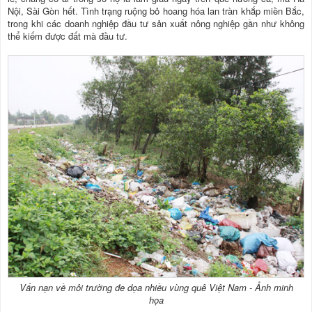
Nội, Sài Gòn hết. Tình trạng ruộng bỏ hoang hóa lan tràn khắp miền Bắc,
trong khi các doanh nghiệp đầu tư sản xuất nông nghiệp gần như không
thể kiếm được đất mà đầu tư.
Vấn nạn về môi trường đe dọa nhiều vù​ng quê Việt Nam - Ả​nh minh
họa