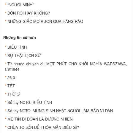
“NGƯỜI MÌNH”
ĐÒN ROI HAY KHÔNG?
NHỮNG GIẤC MƠ VƯƠN QUA HÀNG RÀO
Những tin cũ hơn
BIỂU TÌNH
SỰ THẬT LỊCH SỬ
Từ những chuyến đi: MỘT PHÚT CHO KHỞI NGHĨA WARSZAWA,
1/8/1944
26-3
TẾT
THỜ Ơ
Sổ tay NCTG: BIỂU TÌNH
Sổ tay NCTG: MỪNG SINH NHẬT NGƯỜI LÀM BÁO VÌ DÂN
MÊ TÍN DỊ ĐOAN LÀ ĐƯƠNG NHIÊN
CHÙA TO LỚN ĐỂ THỎA MÃN ĐIỀU GÌ?