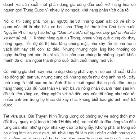
doanh và sản xuất một phần dạng gia công đầu cuối với hàng hóa có
nguồn gốc Trung Quốc vì nhiều lý do ngoài khả năng phân tích của tôi.
Nói đi thì cũng phải nói lại, ngược lại với những quan sát có vẻ rất bi
quan của tôi là nhà hầu xe hơi, như Tổng bí thư kiêm Chủ tịch nước
Nguyễn Phú Trọng hào hứng: “
Quê tôi trước rất nghèo, bây giờ là nhà lầu
xe hơi đủ cả…
”. Không riêng quê cụ Trọng, nhiều vùng quê cũng đổi thay
hàng ngày. Tốc độ đô thị hóa tăng chóng mặt, nhà xây lấn át nhà tranh
vách đất nay chỉ còn lác đác. Nhưng những ngôi làng hào nhoáng đó
ngày thường chỉ còn là cái vỏ, linh hồn của chúng là những người khỏe
mạnh đã đi làm ngoài thành phố cuối tuần cuối tháng mới về.
Có những gia đình xây nhà to đẹp không phải vay, vì có con đi xuất khẩu
lao động gửi tiền về, nhưng cũng có những người như ông anh họ tôi, xây
nhà xong là một cục nợ to. Anh đi làm thuê ngoài thành phố, tiền lương
hàng tháng vừa đủ nuôi thân và một bà vợ nông nhàn quanh năm sau khi
đã trừ tiền xăng xe, đồng nghĩa với số tiền vay của tôi cũng như của rất
nhiều anh em trong họ khác để xây nhà, không biết bao giờ anh mới trả
được.
Tết vừa qua, Đài Truyền hình Trung ương có phóng sự về nông thôn mới
đổi thay, quay một làng ở tỉnh TH đầy chật xe hơi đỗ từ đầu làng vào đến
từng cửa nhà, những ngôi nhà xây cao to lộng lẫy. Không phải ai trong số
họ cũng làm ăn chụt giựt, rất nhiều người làm giàu chân chính nhưng có
lẽ, chẳng có ai trong số họ là làm giàu ngay trên quê hương cả, mà Hà