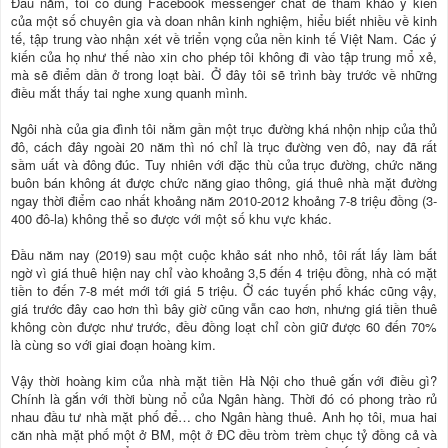
Đầu năm, tôi có dùng Facebook messenger chat để tham khảo ý kiến
của một số chuyên gia và doan nhân kinh nghiệm, hiểu biết nhiều về kinh
tế, tập trung vào nhận xét về triển vọng của nền kinh tế Việt Nam. Các ý
kiến của họ như thế nào xin cho phép tôi không đi vào tập trung mổ xẻ,
mà sẽ điểm dần ở trong loạt bài. Ở đây tôi sẽ trình bày trước về những
điều mắt thấy tai nghe xung quanh mình.
Ngôi nhà của gia đình tôi nằm gần một trục đường khá nhộn nhịp của thủ
đô, cách đây ngoài 20 năm thì nó chỉ là trục đường ven đô, nay đã rất
sầm uất và đông đúc. Tuy nhiên với đặc thù của trục đường, chức năng
buôn bán không át được chức năng giao thông, giá thuê nhà mặt đường
ngay thời điểm cao nhất khoảng năm 2010-2012 khoảng 7-8 triệu đồng (3-
400 đô-la) không thể so được với một số khu vực khác.
Đầu năm nay (2019) sau một cuộc khảo sát nho nhỏ, tôi rất lấy làm bất
ngờ vì giá thuê hiện nay chỉ vào khoảng 3,5 đến 4 triệu đồng, nhà có mặt
tiền to đến 7-8 mét mới tới giá 5 triệu. Ở các tuyến phố khác cũng vậy,
giá trước đây cao hơn thì bây giờ cũng vẫn cao hơn, nhưng giá tiền thuê
không còn được như trước, đều đồng loạt chỉ còn giữ được 60 đến 70%
là cùng so với giai đoạn hoàng kim.
Vậy thời hoàng kim của nhà mặt tiền Hà Nội cho thuê gắn với điều gì?
Chính là gắn với thời bùng nổ của Ngân hàng. Thời đó có phong trào rủ
nhau đầu tư nhà mặt phố để… cho Ngân hàng thuê. Anh họ tôi, mua hai
căn nhà mặt phố một ở BM, một ở ĐC đều tròm trèm chục tỷ đồng cả và