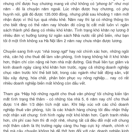
nhưng chỉ được huy chương mang về chứ không có “
phong bì
” như mọi
năm - đó là chuyện năm ngoái. Lúc nhận được huy chương, có phụ
huynh nói, giải đó được 135.000 đồng, nhưng phải sau khoảng 1 năm mới
nhận được vì thủ tục quá nhiêu khê. Năm nay thì lại có những thông tin
cho biết rằng có thể năm nay khoản đó cũng bị cắt mất luôn vì ngân
sách thành phố đang có nhiều khó khăn. Tình trạng khó khăn nợ lương ở
nhiều đơn vị hưởng lương từ ngân sách Nhà nước rất phổ biến, như bạn
tôi ở một tỉnh không xa Hà Nội lắm 2 năm nay chưa nhận được lương.
Chuyển sang lĩnh vực “
nhà trong ngõ
” hay nói chính xác hơn, những ngôi
nhà, căn hộ cho thuê để làm văn phòng, tình trạng không hề ít khó khăn
hơn, thậm chí còn nặng nề hơn nhà mặt đường. Giá thuê liên tục giảm và
kinh doanh ngày càng khó khăn hơn trước, ngay cả những doanh nghiệp
chục năm trước khí thế bời bời, trong các ngành như bất động sản, vật
liệu xây dựng, hóa chất, phân bón phục vụ nông nghiệp… nay có rất
nhiều doanh nghiệp biến mất không còn dấu vết.
Tham gia “Hiệp hội những người cho thuê văn phòng” tôi chứng kiến tận
mắt tình trạng thê thảm - có những tòa nhà 5, 6 năm nay chỉ cho thuê
được 1/4 đến 1/3 diện tích mặt sàn. Khi tiếp xúc với các chủ doanh
nghiệp thuê văn phòng, tức là các khách hàng chúng tôi đều nhận thấy
một nhận xét chung: tình hình ngày một khó khăn hơn. Cạnh tranh nhiều
hơn, chi phí cao hơn thì đi một nhẽ, nhưng tất cả đều đối mặt với chung
một thảm cảnh là thị trường ngày càng thu hẹp cực kỳ nhanh, chính vì
thế mà câu chuyện không hề dễ thở hơn đối với các doanh nghiệp kinh