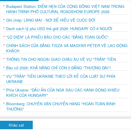
Budapest Station: ĐIỂM HẸN CỦA CỘNG ĐỒNG VIỆT NAM TRONG
HÀNH TRÌNH PHỞ CULTURAL ROADSHOW EUROPE 2026
Ghi chép: LÀNG MAI - NƠI ĐỂ HIỂU VỀ CUỘC ĐỜI
Danh sách tỷ phú USD thế giới 2026: HUNGARY CÓ 6 NGƯỜI
"LỘ DIỆN" LÁ PHIẾU BẦU CHO CÁC "ĐẢNG TOÀN QUỐC"
CHÍNH SÁCH CỦA ĐẢNG TISZA VÀ MAGYAR PÉTER VỀ LAO ĐỘNG
KHÁCH
THÔNG TIN CHO NGOẠI GIAO CHÂU ÂU VỀ VỤ "TRẤN" TIỀN
Bầu cử 2026: KHẢ NĂNG CHỈ CÒN 5 ĐẢNG "THƯỢNG ĐÀI"!
VỤ "TRẤN" TIỀN UKRAINE THEO LỜI KỂ CỦA LUẬT SƯ PHÍA
UKRAINE
Phía Ukraine: "DẤU ẤN CỦA NGA SAU CÁC HÀNH ĐỘNG KHIÊU
KHÍCH CỦA HUNGARY"
Bloomberg: CHUYẾN VẬN CHUYỂN HÀNG "HOÀN TOÀN BÌNH
THƯỜNG"
Khảo sát