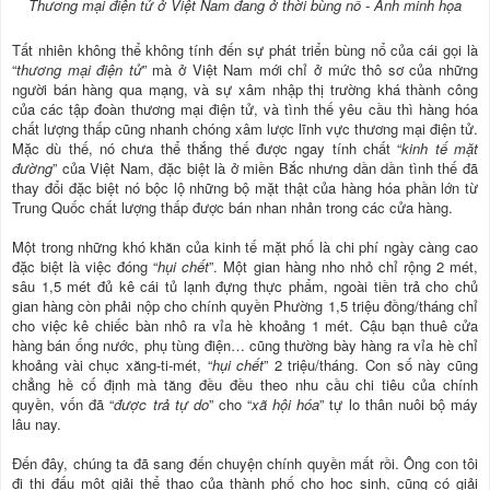
Thương mại điện tử ở Việt Nam đang ở thời bùng nổ - Ảnh minh họa
Tất nhiên không thể không tính đến sự phát triển bùng nổ của cái gọi là
“
thương mại điện tử
” mà ở Việt Nam mới chỉ ở mức thô sơ của những
người bán hàng qua mạng, và sự xâm nhập thị trường khá thành công
của các tập đoàn thương mại điện tử, và tình thế yêu cầu thì hàng hóa
chất lượng thấp cũng nhanh chóng xâm lược lĩnh vực thương mại điện tử.
Mặc dù thế, nó chưa thể thắng thế được ngay tính chất “
kinh tế mặt
đường
” của Việt Nam, đặc biệt là ở miền Bắc nhưng dần dần tình thế đã
thay đổi đặc biệt nó bộc lộ những bộ mặt thật của hàng hóa phần lớn từ
Trung Quốc chất lượng thấp được bán nhan nhản trong các cửa hàng.
Một trong những khó khăn của kinh tế mặt phố là chi phí ngày càng cao
đặc biệt là việc đóng “
hụi chết
”. Một gian hàng nho nhỏ chỉ rộng 2 mét,
sâu 1,5 mét đủ kê cái tủ lạnh đựng thực phẩm, ngoài tiền trả cho chủ
gian hàng còn phải nộp cho chính quyền Phường 1,5 triệu đồng/tháng chỉ
cho việc kê chiếc bàn nhô ra vỉa hè khoảng 1 mét. Cậu bạn thuê cửa
hàng bán ống nước, phụ tùng điện… cũng thường bày hàng ra vỉa hè chỉ
khoảng vài chục xăng-ti-mét, “
hụi chết
” 2 triệu/tháng. Con số này cũng
chẳng hề cố định mà tăng đều đều theo nhu cầu chi tiêu của chính
quyền, vốn đã “
được trả tự do
” cho “
xã hội hóa
” tự lo thân nuôi bộ máy
lâu nay.
Đến đây, chúng ta đã sang đến chuyện chính quyền mất rồi. Ông con tôi
đi thi đấu một giải thể thao của thành phố cho học sinh, cũng có giải