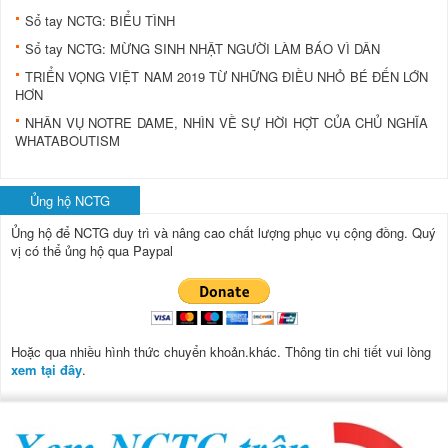
Sổ tay NCTG: BIỂU TÌNH
Sổ tay NCTG: MỪNG SINH NHẬT NGƯỜI LÀM BÁO VÌ DÂN
TRIỂN VỌNG VIỆT NAM 2019 TỪ NHỮNG ĐIỀU NHỎ BÉ ĐẾN LỚN
HƠN
NHÂN VỤ NOTRE DAME, NHÌN VỀ SỰ HỜI HỢT CỦA CHỦ NGHĨA
WHATABOUTISM
Ủng hộ NCTG
Ủng hộ để NCTG duy trì và nâng cao chất lượng phục vụ cộng đồng.
Quý
vị có thể ủng hộ qua Paypal
Hoặc qua nhiều hình thức chuyển khoản.khác. Thông tin chi tiết vui lòng
xem tại đây
.