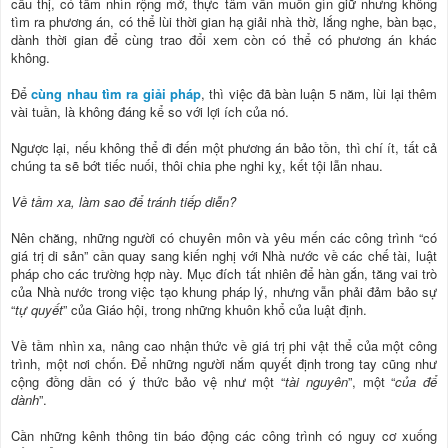
cầu thị, có tầm nhìn rộng mở, thực tâm vẫn muốn gìn giữ nhưng không
tìm ra phương án, có thể lùi thời gian hạ giải nhà thờ, lắng nghe, bàn bạc,
dành thời gian để cùng trao đổi xem còn có thể có phương án khác
không.
Để
cùng nhau tìm ra giải pháp
, thì việc đã bàn luận 5 năm, lùi lại thêm
vài tuần, là không đáng kể so với lợi ích của nó.
Ngược lại, nếu không thể đi đến một phương án bảo tồn, thì chí ít, tất cả
chúng ta sẽ bớt tiếc nuối, thôi chia phe nghi kỵ, kết tội lẫn nhau.
Về tầm xa, làm sao để tránh tiếp diễn?
Nên chăng, những người có chuyên môn và yêu mến các công trình “có
giá trị di sản” cần quay sang kiến nghị với Nhà nước về các chế tài, luật
pháp cho các trường hợp này. Mục đích tất nhiên để hàn gắn, tăng vai trò
của Nhà nước trong việc tạo khung pháp lý, nhưng vẫn phải đảm bảo sự
“
tự quyết
” của Giáo hội, trong những khuôn khổ của luật định.
Về tầm nhìn xa, nâng cao nhận thức về giá trị phi vật thể của một công
trình, một nơi chốn. Để những người nắm quyết định trong tay cũng như
cộng đồng dần có ý thức bảo vệ như một “
tài nguyên
”, một “
của để
dành
”.
Cần những kênh thông tin báo động các công trình có nguy cơ xuống