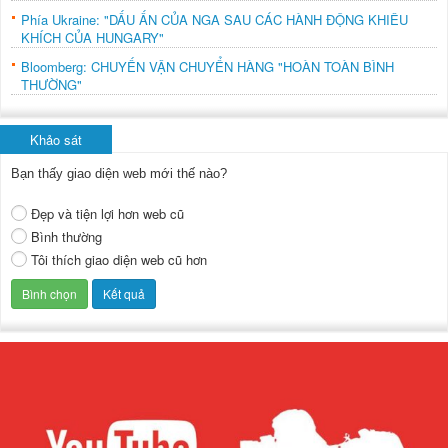
Phía Ukraine: "DẤU ẤN CỦA NGA SAU CÁC HÀNH ĐỘNG KHIÊU
KHÍCH CỦA HUNGARY"
Bloomberg: CHUYẾN VẬN CHUYỂN HÀNG "HOÀN TOÀN BÌNH
THƯỜNG"
Khảo sát
Bạn thấy giao diện web mới thế nào?
Đẹp và tiện lợi hơn web cũ
Bình thường
Tôi thích giao diện web cũ hơn