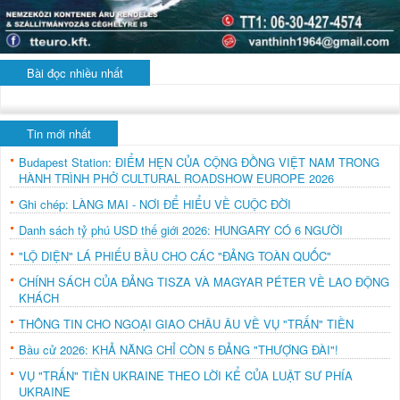
Bài đọc nhiều nhất
Tin mới nhất
Budapest Station: ĐIỂM HẸN CỦA CỘNG ĐỒNG VIỆT NAM TRONG
HÀNH TRÌNH PHỞ CULTURAL ROADSHOW EUROPE 2026
Ghi chép: LÀNG MAI - NƠI ĐỂ HIỂU VỀ CUỘC ĐỜI
Danh sách tỷ phú USD thế giới 2026: HUNGARY CÓ 6 NGƯỜI
"LỘ DIỆN" LÁ PHIẾU BẦU CHO CÁC "ĐẢNG TOÀN QUỐC"
CHÍNH SÁCH CỦA ĐẢNG TISZA VÀ MAGYAR PÉTER VỀ LAO ĐỘNG
KHÁCH
THÔNG TIN CHO NGOẠI GIAO CHÂU ÂU VỀ VỤ "TRẤN" TIỀN
Bầu cử 2026: KHẢ NĂNG CHỈ CÒN 5 ĐẢNG "THƯỢNG ĐÀI"!
VỤ "TRẤN" TIỀN UKRAINE THEO LỜI KỂ CỦA LUẬT SƯ PHÍA
UKRAINE