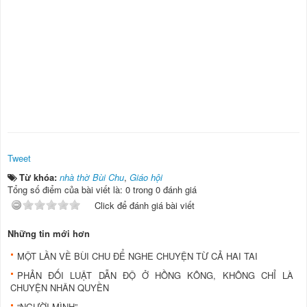
Tweet
Từ khóa:
nhà thờ Bùi Chu
,
Giáo hội
Tổng số điểm của bài viết là: 0 trong 0 đánh giá
Click để đánh giá bài viết
Những tin mới hơn
MỘT LẦN VỀ BÙI CHU ĐỂ NGHE CHUYỆN TỪ CẢ HAI TAI
PHẢN ĐỐI LUẬT DẪN ĐỘ Ở HỒNG KÔNG, KHÔNG CHỈ LÀ
CHUYỆN NHÂN QUYỀN
“NGƯỜI MÌNH”