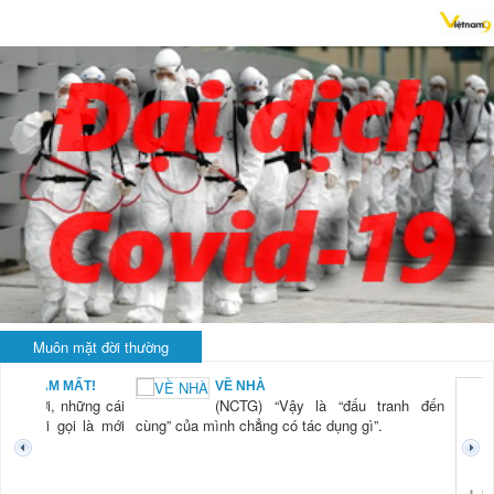
Muôn mặt đời thường
BẠN NAM MẤT!
VỀ NHÀ
TG) “Xời, những cái
(NCTG) “Vậy là “đấu tranh đến
tươi mới gọi là mới
cùng” của mình chẳng có tác dụng gì”.