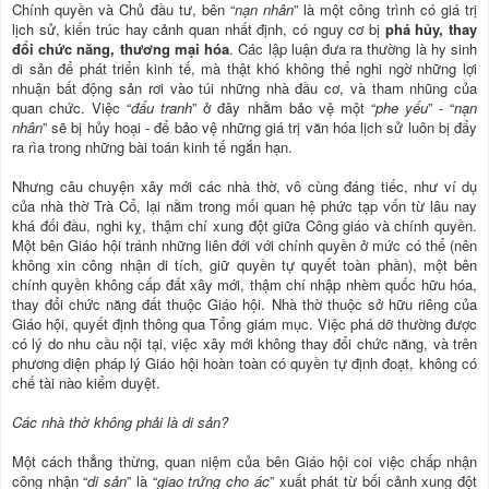
Chính quyền và Chủ đầu tư, bên “
nạn nhân
” là một công trình có giá trị
lịch sử, kiến trúc hay cảnh quan nhất định, có nguy cơ bị
phá hủy, thay
đổi chức năng, thương mại hóa
. Các lập luận đưa ra thường là hy sinh
di sản để phát triển kinh tế, mà thật khó không thể nghi ngờ những lợi
nhuận bất động sản rơi vào túi những nhà đầu cơ, và tham nhũng của
quan chức. Việc “
đấu tranh
” ở đây nhằm bảo vệ một “
phe yếu
” - “
nạn
nhân
” sẽ bị hủy hoại - để bảo vệ những giá trị văn hóa lịch sử luôn bị đẩy
ra rìa trong những bài toán kinh tế ngắn hạn.
Nhưng câu chuyện xây mới các nhà thờ, vô cùng đáng tiếc, như ví dụ
của nhà thờ Trà Cổ, lại nằm trong mối quan hệ phức tạp vốn từ lâu nay
khá đối đầu, nghi kỵ, thậm chí xung đột giữa Công giáo và chính quyền.
Một bên Giáo hội tránh những liên đới với chính quyền ở mức có thể (nên
không xin công nhận di tích, giữ quyền tự quyết toàn phần), một bên
chính quyền không cấp đất xây mới, thậm chí nhập nhèm quốc hữu hóa,
thay đổi chức năng đất thuộc Giáo hội. Nhà thờ thuộc sở hữu riêng của
Giáo hội, quyết định thông qua Tổng giám mục. Việc phá dỡ thường được
có lý do nhu cầu nội tại, việc xây mới không thay đổi chức năng, và trên
phương diện pháp lý Giáo hội hoàn toàn có quyền tự định đoạt, không có
chế tài nào kiểm duyệt.
Các nhà thờ không phải là di sản?
Một cách thẳng thừng, quan niệm của bên Giáo hội coi việc chấp nhận
công nhận “
di sản
” là “
giao trứng cho ác
” xuất phát từ bối cảnh xung đột