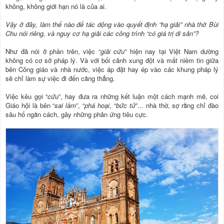
không, không giới hạn nó là của ai.
Vậy ở đây, làm thế nào để tác dộng vào quyết định “hạ giải” nhà thờ Bùi
Chu nói riêng, và nguy cơ hạ giải các công trình “có giá trị di sản”?
Như đã nói ở phần trên, việc “
giải cứu
” hiện nay tại Việt Nam dường
không có cơ sở pháp lý. Và với bối cảnh xung đột và mất niềm tin giữa
bên Công giáo và nhà nước, việc áp đặt hay ép vào các khung pháp lý
sẽ chỉ làm sự việc đi đến căng thẳng.
Việc kêu gọi “
cứu
”, hay đưa ra những kết luận một cách mạnh mẽ, coi
Giáo hội là bên “
sai lầm
”, “
phá hoại
, “
bức tử
”... nhà thờ, sợ rằng chỉ đào
sâu hố ngăn cách, gây những phản ứng tiêu cực.