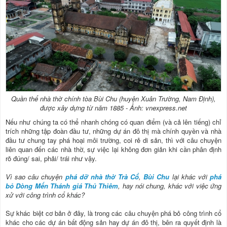
Quần thể nhà thờ chính tòa Bùi Chu (huyện Xuân Trường, Nam Định),
được xây dựng từ năm 1885 - Ảnh: vnexpress.net
Nếu như chúng ta có thể nhanh chóng có quan điểm (và cả lên tiếng) chỉ
trích những tập đoàn đầu tư, những dự án đô thị mà chính quyền và nhà
đầu tư chung tay phá hoại môi trường, coi rẻ di sản, thì với câu chuyện
liên quan đến các nhà thờ, sự việc lại không đơn giản khi cần phân định
rõ đúng/ sai, phải/ trái như vậy.
Vì sao câu chuyện
phá dỡ nhà thờ Trà Cổ
,
Bùi Chu
lại khác với
phá
bỏ Dòng Mến Thánh giá Thủ Thiêm
, hay nói chung, khác với việc ứng
xử với công trình cổ khác?
Sự khác biệt cơ bản ở đây, là trong các câu chuyện phá bỏ công trình cổ
khác cho các dự án bất động sản hay dự án đô thị, bên ra quyết định là