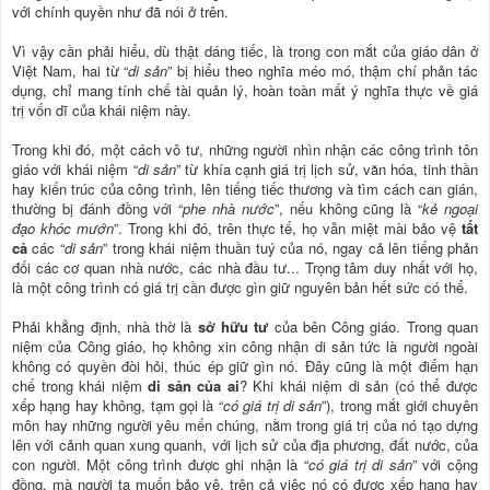
với chính quyền như đã nói ở trên.
Vì vậy cần phải hiểu, dù thật dáng tiếc, là trong con mắt của giáo dân ở
Việt Nam, hai từ “
di sản
” bị hiểu theo nghĩa méo mó, thậm chí phản tác
dụng, chỉ mang tính chế tài quản lý, hoàn toàn mất ý nghĩa thực về giá
trị vốn dĩ của khái niệm này.
Trong khi đó, một cách vô tư, những người nhìn nhận các công trình tôn
giáo với khái niệm “
di sản
” từ khía cạnh giá trị lịch sử, văn hóa, tinh thần
hay kiến trúc của công trình, lên tiếng tiếc thương và tìm cách can gián,
thường bị đánh đồng với “
phe nhà nước
”, nếu không cũng là “
kẻ ngoại
đạo khóc mướn
”. Trong khi đó, trên thực tế, họ vẫn miệt mài bảo vệ
tất
cả
các “
di sản
” trong khái niệm thuần tuý của nó, ngay cả lên tiếng phản
đối các cơ quan nhà nước, các nhà đầu tư... Trọng tâm duy nhất với họ,
là một công trình có giá trị cần được gìn giữ nguyên bản hết sức có thể.
Phải khẳng định, nhà thờ là
sở hữu tư
của bên Công giáo. Trong quan
niệm của Công giáo, họ không xin công nhận di sản tức là người ngoài
không có quyền đòi hỏi, thúc ép giữ gìn nó. Đây cũng là một điểm hạn
chế trong khái niệm
di sản của ai
? Khi khái niệm di sản (có thể được
xếp hạng hay không, tạm gọi là “
có giá trị di sản
”), trong mắt giới chuyên
môn hay những người yêu mến chúng, nằm trong giá trị của nó tạo dựng
lên với cảnh quan xung quanh, với lịch sử của địa phương, đất nước, của
con người. Một công trình được ghi nhận là “
có giá trị di sản
” với cộng
đồng, mà người ta muốn bảo vệ, trên cả việc nó có được xếp hạng hay