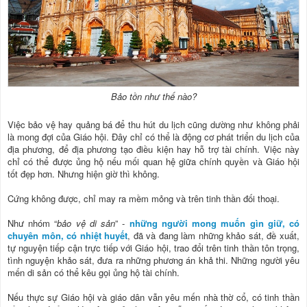
Bảo tồn như thế nào?
Việc bảo vệ hay quảng bá để thu hút du lịch cũng dường như không phải
là mong đợi của Giáo hội. Đây chỉ có thể là động cơ phát triển du lịch của
địa phương, để địa phương tạo điều kiện hay hỗ trợ tài chính. Việc này
chỉ có thể được ủng hộ nếu mối quan hệ giữa chính quyền và Giáo hội
tốt đẹp hơn. Nhưng hiện giờ thì không.
Cứng không được, chỉ may ra mềm mỏng và trên tinh thần đối thoại.
Như nhóm “
bảo vệ di sản
” -
những người mong muốn gìn giữ, có
chuyên môn, có nhiệt huyết
, đã và đang làm những khảo sát, đề xuất,
tự nguyện tiếp cận trực tiếp với Giáo hội, trao đổi trên tinh thần tôn trọng,
tình nguyện khảo sát, đưa ra những phương án khả thi. Những người yêu
mến di sản có thể kêu gọi ủng hộ tài chính.
Nếu thực sự Giáo hội và giáo dân vẫn yêu mến nhà thờ cổ, có tinh thần