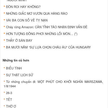
ĐÒN ROI HAY KHÔNG?
NHỮNG GIẤC MƠ VƯƠN QUA HÀNG RÀO
VÀI BA CON SỐ VỀ TỴ NẠN
Cháy rừng Amazon: CẦN TỈNH TÁO NHẬN ĐỊNH VẤN ĐỀ
HƠN TƯỢNG ĐỒNG PHƠI NHỮNG LỐI MÒN… (*)
THẤY Ở SÂN BAY
BA MƯƠI NĂM “SỰ LỰA CHỌN CHÂU ÂU” CỦA HUNGARY
Những tin cũ hơn
BIỂU TÌNH
SỰ THẬT LỊCH SỬ
Từ những chuyến đi: MỘT PHÚT CHO KHỞI NGHĨA WARSZAWA,
1/8/1944
26-3
TẾT
THỜ Ơ