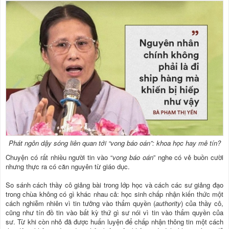
Phát ngôn dậy sóng liên quan tới “vong báo oán”: khoa học hay mê tín?
Chuyện có rất nhiều người tin vào “
vong báo oán
” nghe có vẻ buồn cười
nhưng thực ra có căn nguyên từ giáo dục.
So sánh cách thầy cô giảng bài trong lớp học và cách các sư giảng đạo
trong chùa không có gì khác nhau cả: học sinh chấp nhận kiến thức một
cách nghiễm nhiên vì tin tưởng vào thẩm quyền (
authority
) của thầy cô,
cũng như tín đồ tin vào bất kỳ thứ gì sư nói vì tin vào thẩm quyền của
sư. Từ khi còn nhỏ đã được huấn luyện để chấp nhận thông tin một cách