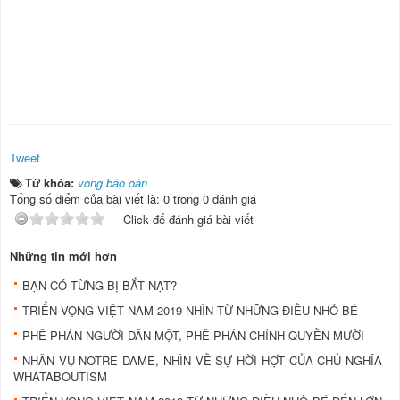
Tweet
Từ khóa:
vong báo oán
Tổng số điểm của bài viết là: 0 trong 0 đánh giá
Click để đánh giá bài viết
Những tin mới hơn
BẠN CÓ TỪNG BỊ BẮT NẠT?
TRIỂN VỌNG VIỆT NAM 2019 NHÌN TỪ NHỮNG ĐIỀU NHỎ BÉ
PHÊ PHÁN NGƯỜI DÂN MỘT, PHÊ PHÁN CHÍNH QUYỀN MƯỜI
NHÂN VỤ NOTRE DAME, NHÌN VỀ SỰ HỜI HỢT CỦA CHỦ NGHĨA
WHATABOUTISM