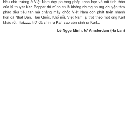
Nếu nhà trường ở Việt Nam dạy phương pháp khoa học và cái tinh thần
của lý thuyết Karl Popper thì mình tin là không những những chuyện tầm
phào đều tiêu tan mà chẳng mấy chốc Việt Nam còn phát triển nhanh
hơn cả Nhật Bản, Hàn Quốc. Khổ nỗi, Việt Nam lại trót theo một ông Karl
khác rồi. Haizzz, trời đã sinh ra Karl sao còn sinh ra Karl...
Lê Ngọc Minh, từ Amsterdam (Hà Lan)