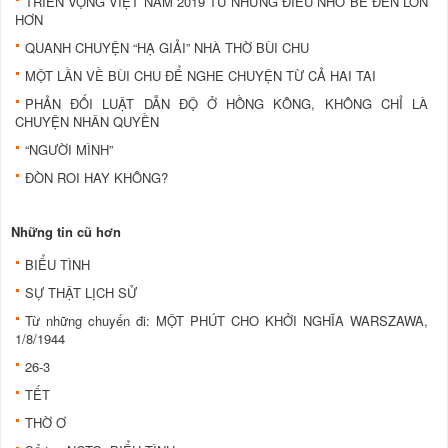
TRIỂN VỌNG VIỆT NAM 2019 TỪ NHỮNG ĐIỀU NHỎ BÉ ĐẾN LỚN
HƠN
QUANH CHUYỆN “HẠ GIẢI” NHÀ THỜ BÙI CHU
MỘT LẦN VỀ BÙI CHU ĐỂ NGHE CHUYỆN TỪ CẢ HAI TAI
PHẢN ĐỐI LUẬT DẪN ĐỘ Ở HỒNG KÔNG, KHÔNG CHỈ LÀ
CHUYỆN NHÂN QUYỀN
“NGƯỜI MÌNH”
ĐÒN ROI HAY KHÔNG?
Những tin cũ hơn
BIỂU TÌNH
SỰ THẬT LỊCH SỬ
Từ những chuyến đi: MỘT PHÚT CHO KHỞI NGHĨA WARSZAWA,
1/8/1944
26-3
TẾT
THỜ Ơ