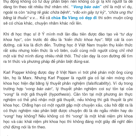
thụ động không có tư duy phản biện nên không có gì lạ khi người ta dễ
dàng tin theo rất nhiều thứ nhảm nhí.
“
Vong báo oán
”
chỉ là một ví dụ,
ngoài ra còn “
sừng tê giác chữa bệnh
”, “
vắc-xin gây tự kỷ
”, “
chữa ung thư
bằng lá thuốc
” v.v... Kể cả
chùa Ba Vàng có dẹp đi
thì sớm muộn cũng
sẽ có chùa khác, chuyện nhảm khác nổi lên.
Khi đi học thạc sĩ ở Ý mình mới lần đầu tiên được đào tạo về “
tư duy
khoa học
”, còn trước đó đều là “
kiến thức khoa học
”. Một cái là con
đường, cái kia là đích đến. Trường học ở Việt Nam truyền thụ kiến thức
rất siêu nhưng kiến thức là vô biên, cuối cùng mỗi người cũng chỉ nhớ
một vài thứ mình dùng nhiều nhất thôi. Thứ cần dạy là con đường để tìm
ra tri thức và phương pháp để phân biệt đúng-sai.
Karl Popper không được dạy ở Việt Nam vì trót phê phán một ông cùng
tên, họ là Marx. Nhưng Karl Popper là người gia cố lại nền móng cho
khoa học hiện đại bằng lý thuyết phản nghiệm (
falsificability
). Ví dụ trong
trường hợp “
vong báo oán
”, lý thuyết phản nghiệm coi sự tồn tại của
“
vong
” là một giả thuyết (
hypothesis
). Cần tồn tại một phương án thực
nghiệm có thể phủ nhận một giả thuyết, nếu không thì giả thuyết là phi
khoa học. Chẳng hạn có một người gặp một chuyện xấu, câu hỏi đặt ra là
có thực nghiệm nào phân biệt được chuyện đó là do ngẫu nhiên hay do
“
vong
” hay không? Nếu không có thì “
vong
” là một khái niệm phi khoa
học và các khái niệm phi khoa học thì không đáng một giây để nghĩ đến
chứ đừng nói là tin theo.