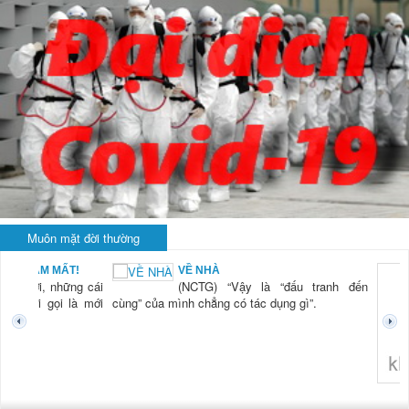
Muôn mặt đời thường
BẠN NAM MẤT!
VỀ NHÀ
TG) “Xời, những cái
(NCTG) “Vậy là “đấu tranh đến
tươi mới gọi là mới
cùng” của mình chẳng có tác dụng gì”.
không 