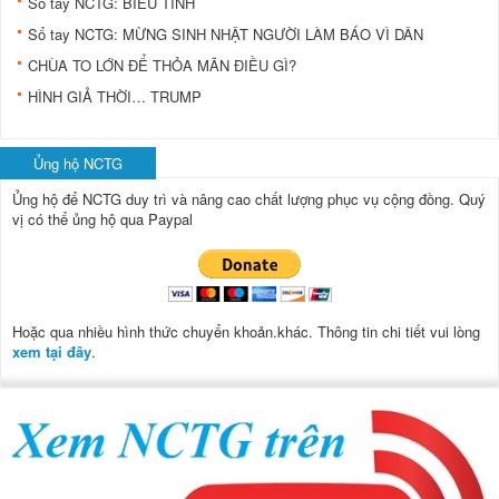
Sổ tay NCTG: BIỂU TÌNH
Sổ tay NCTG: MỪNG SINH NHẬT NGƯỜI LÀM BÁO VÌ DÂN
CHÙA TO LỚN ĐỂ THỎA MÃN ĐIỀU GÌ?
HÌNH GIẢ THỜI… TRUMP
Ủng hộ NCTG
Ủng hộ để NCTG duy trì và nâng cao chất lượng phục vụ cộng đồng.
Quý
vị có thể ủng hộ qua Paypal
Hoặc qua nhiều hình thức chuyển khoản.khác. Thông tin chi tiết vui lòng
xem tại đây
.