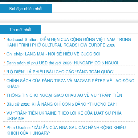
Bài đọc nhiều nhất
Tin mới nhất
Budapest Station: ĐIỂM HẸN CỦA CỘNG ĐỒNG VIỆT NAM TRONG
HÀNH TRÌNH PHỞ CULTURAL ROADSHOW EUROPE 2026
Ghi chép: LÀNG MAI - NƠI ĐỂ HIỂU VỀ CUỘC ĐỜI
Danh sách tỷ phú USD thế giới 2026: HUNGARY CÓ 6 NGƯỜI
"LỘ DIỆN" LÁ PHIẾU BẦU CHO CÁC "ĐẢNG TOÀN QUỐC"
CHÍNH SÁCH CỦA ĐẢNG TISZA VÀ MAGYAR PÉTER VỀ LAO ĐỘNG
KHÁCH
THÔNG TIN CHO NGOẠI GIAO CHÂU ÂU VỀ VỤ "TRẤN" TIỀN
Bầu cử 2026: KHẢ NĂNG CHỈ CÒN 5 ĐẢNG "THƯỢNG ĐÀI"!
VỤ "TRẤN" TIỀN UKRAINE THEO LỜI KỂ CỦA LUẬT SƯ PHÍA
UKRAINE
Phía Ukraine: "DẤU ẤN CỦA NGA SAU CÁC HÀNH ĐỘNG KHIÊU
KHÍCH CỦA HUNGARY"