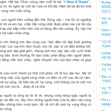
 nghe. Hết bài “Chúc mừng năm mới” là bài
“I Have A Dream”
,
Budap
ủa nó, rồi nghe lại một lần nữa và thở dài. Năm đó bà đã ốm khá
ĐỒNG
y vọng vào cuộc sống.
CULT
Ghi c
t con người kiên cường đến thế. Đúng vậy – mẹ tôi có ngưỡng
ĐỜI
cả tôi và em trai, chắc hẳn cũng nhặt được phần nào cái đó của
 xả áp vào bắp chân trần của nó bỏng đến tận xương. Ấy vậy mà
Danh s
t hai tuần chữa chạy.
HUNG
"LỘ D
o với những cơn đau cùng cực, ban đêm tôi dậy khỏi giường
TOÀN
toét. Lúc sau khi tiêm thuốc cho tôi, bác sĩ và điều dưỡng hỏi:
ông anh đau ghê gớm, nhưng anh như vậy: đau vẫn cười nhăn
CHÍN
ng bảo: bình thường thì bọn cháu phải động viên người bệnh,
PÉTE
 động viên bọn cháu, nghe chuyện nhà của bọn cháu và giúp
THÔN
VỤ "T
ớc của mình thành sự thật một phần: tôi đi học đại học. Mẹ tôi
Bầu c
 công việc của người công nhân cơ điện và chỉ sau đó cả năm,
"THƯỢ
n với sự sống, tôi hiểu bà chỉ hy vọng, chứ không còn là ước mơ
ó một ước mơ là… được đi về nhà.
VỤ "T
CỦA 
 người ta sống lại rồi đi về, nhưng cũng hàng ngày người ta
Phía 
ãy nói đến họ, hãy nhìn những người thân của họ đêm nào cũng
HÀNH
 đến những hôm mưa lạnh, tất cả chỉ để nuôi hy vọng rằng có
ứu sống.