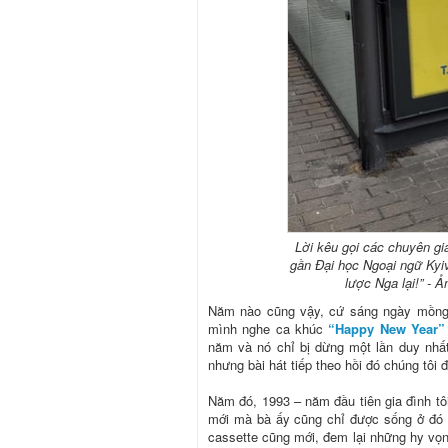
Lời kêu gọi các chuyên gia
gần Đại học Ngoại ngữ Kyi
lược Nga lại!” -
Năm nào cũng vậy, cứ sáng ngày mồng M
mình nghe ca khúc
“Happy New Year”
năm và nó chỉ bị dừng một lần duy nhất 
nhưng bài hát tiếp theo hồi đó chúng tôi đ
Năm đó, 1993 – năm đầu tiên gia đình tôi
mới mà bà ấy cũng chỉ được sống ở đó đ
cassette cũng mới, đem lại những hy vọ