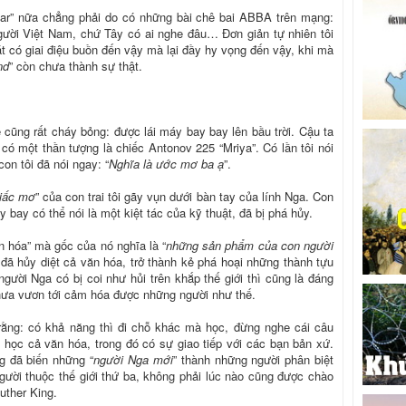
r” nữa chẳng phải do có những bài chê bai ABBA trên mạng:
ười Việt Nam, chứ Tây có ai nghe đâu… Đơn giản tự nhiên tôi
 có giai điệu buồn đến vậy mà lại đầy hy vọng đến vậy, khi mà
nd
” còn chưa thành sự thật.
 cũng rất cháy bỏng: được lái máy bay bay lên bầu trời. Cậu ta
có một thần tượng là chiếc Antonov 225 “Mriya”. Có lần tôi nói
con tôi đã nói ngay: “
Nghĩa là ước mơ ba ạ
”.
iấc mơ
” của con trai tôi gãy vụn dưới bàn tay của lính Nga. Con
áy bay có thể nói là một kiệt tác của kỹ thuật, đã bị phá hủy.
văn hóa” mà gốc của nó nghĩa là “
những sản phẩm của con người
đã hủy diệt cả văn hóa, trở thành kẻ phá hoại những thành tựu
gười Nga có bị coi như hủi trên khắp thế giới thì cũng là đáng
ưa vươn tới cảm hóa được những người như thế.
rằng: có khả năng thì đi chỗ khác mà học, đừng nghe cái câu
i học cả văn hóa, trong đó có sự giao tiếp với các bạn bản xứ.
g đã biến những “
người Nga mới
” thành những người phân biệt
người thuộc thế giới thứ ba, không phải lúc nào cũng được chào
Luther King.