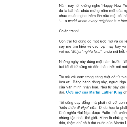
Năm nay tôi không nghe “Happy New Yea
đó là bài hát chúc mừng năm mới của ng
chưa muốn nghe thêm lần nữa một bài hát
“
… a world where every neighbor is a frie
Chiến tranh!
Con trai tôi cũng có một ước mơ và có lẽ
say mê tìm hiểu về các loại máy bay và 
với nó: “
Mriya” nghĩa là…
”, chưa nói hết, 
Những ngày này đúng một năm trước, “
G
trai tôi đi từ sững sờ đến thẫn thờ: cái m
Tôi nói với con: trong tiếng Việt có từ “
làm ra
”. Bằng hành động này, người Nga 
của văn minh nhân loại. Nếu từ bây giờ n
đời.
Ước mơ của Martin Luther King
ch
Tôi cũng cay đắng mà phải nói với con 
“
kiến thức đi Nga
” nữa. Đi du học là phả
Chủ nghĩa Đại Nga được Putin thổi phồn
chủng tộc nhất thế giới. Mình là những 
đón, thậm chí cả ở đất nước của Martin 