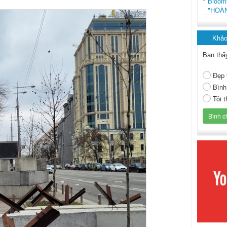
Bloo
"HOÀ
Khảo
Bạn thấ
Đẹp 
Bình
Tôi 