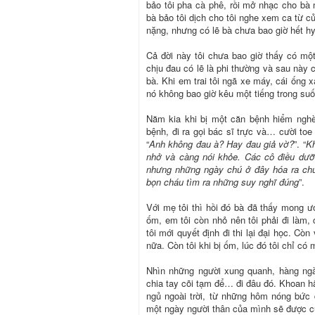
bảo tôi pha cà phê, rồi mở nhạc cho bà
bà bảo tôi dịch cho tôi nghe xem ca từ c
nặng, nhưng có lẽ bà chưa bao giờ hết h
Cả đời này tôi chưa bao giờ thấy có mộ
chịu đau có lẽ là phi thường và sau này 
bà. Khi em trai tôi ngã xe máy, cái ống
nó không bao giờ kêu một tiếng trong suố
Năm kia khi bị một căn bệnh hiểm nghè
bệnh, đi ra gọi bác sĩ trực và… cười toe 
“
Anh không đau à? Hay đau giả vờ?
”. “
Kh
nhở và càng nói khỏe. Các cô điều dưỡ
nhưng những ngày chú ở đây hóa ra chú
bọn cháu tìm ra những suy nghĩ đúng
”.
Với mẹ tôi thì hồi đó bà đã thấy mong ư
ốm, em tôi còn nhỏ nên tôi phải đi làm,
tôi mới quyết định đi thi lại đại học. Cò
nữa. Còn tôi khi bị ốm, lúc đó tôi chỉ c
Nhìn những người xung quanh, hàng ngày
chia tay cõi tạm để… đi đâu đó. Khoan h
ngủ ngoài trời, từ những hôm nóng bức
một ngày người thân của mình sẽ được c