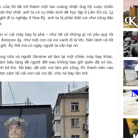
c của tôi đã trở thành một fan cuồng nhiệt ủng hộ cuộc chiến
ý do thứ nhất: anh ta có cụ thân sinh đã học tập ở Liên Xô cũ. Lý
ght đi tu nghiệp ở Hoa Kỳ, anh ta bị phân biệt coi như công dân
y.
uồn vì cái máy bay bị phá – như tất cả những gì nó yêu quý rồi
Antonov ấy, như một con cá voi xanh rõ là lớn, hiền lành và tốt
giờ. Ấy thế mà có ngày người ta vẫn hại nó.
hung nữa và người Ukraine sẽ làm lại một chiếc máy bay khác.
làm bảo tàng để người đời sau không bao giờ quên đã có lúc,
nh kẻ thù. Nó bảo: đã ước mơ làm phi công, thì thanh niên nào
ợc cầm lái cái con cái voi đó, cho nó bay lên trời.