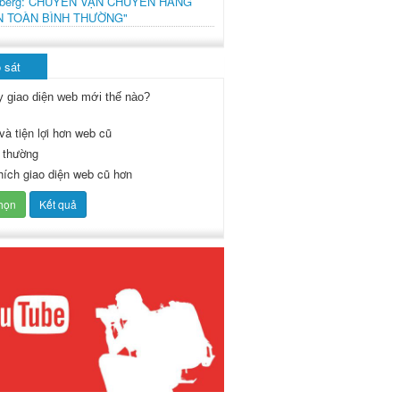
mberg: CHUYẾN VẬN CHUYỂN HÀNG
N TOÀN BÌNH THƯỜNG"
 sát
y giao diện web mới thế nào?
và tiện lợi hơn web cũ
 thường
thích giao diện web cũ hơn