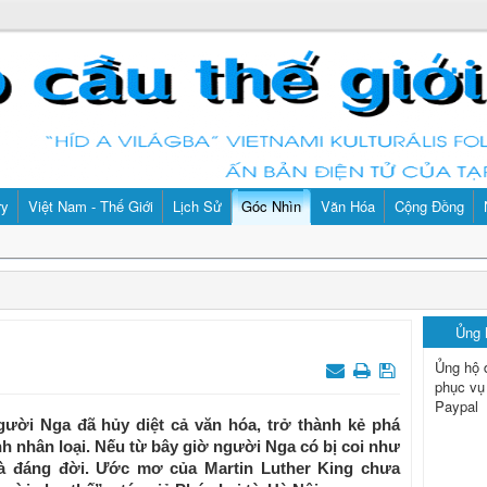
ry
Việt Nam - Thế Giới
Lịch Sử
Góc Nhìn
Văn Hóa
Cộng Đồng
Ủng
Ủng hộ 
phục vụ
Paypal
ười Nga đã hủy diệt cả văn hóa, trở thành kẻ phá
h nhân loại. Nếu từ bây giờ người Nga có bị coi như
 là đáng đời. Ước mơ của Martin Luther King chưa