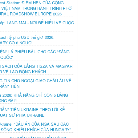
est Station: ĐIỂM HẸN CỦA CỘNG
 VIỆT NAM TRONG HÀNH TRÌNH PHỞ
URAL ROADSHOW EUROPE 2026
hép: LÀNG MAI - NƠI ĐỂ HIỂU VỀ CUỘC
ách tỷ phú USD thế giới 2026:
ARY CÓ 6 NGƯỜI
IỆN" LÁ PHIẾU BẦU CHO CÁC "ĐẢNG
 QUỐC"
H SÁCH CỦA ĐẢNG TISZA VÀ MAGYAR
R VỀ LAO ĐỘNG KHÁCH
G TIN CHO NGOẠI GIAO CHÂU ÂU VỀ
RẤN" TIỀN
ử 2026: KHẢ NĂNG CHỈ CÒN 5 ĐẢNG
NG ĐÀI"!
RẤN" TIỀN UKRAINE THEO LỜI KỂ
LUẬT SƯ PHÍA UKRAINE
Ukraine: "DẤU ẤN CỦA NGA SAU CÁC
 ĐỘNG KHIÊU KHÍCH CỦA HUNGARY"