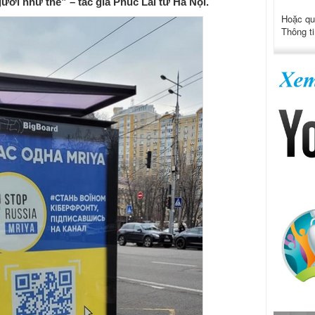
i như thế” – tác giả Phúc Lai từ Hà Nội.
Hoặc qu
Thông ti