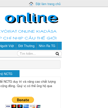
Đặt làm trang chủ
Người Việt
Đời Thường
Nhìn Ra TG
 hộ NCTG
để NCTG duy trì và nâng cao chất lượng
 cộng đồng.
Quý vị có thể ủng hộ qua