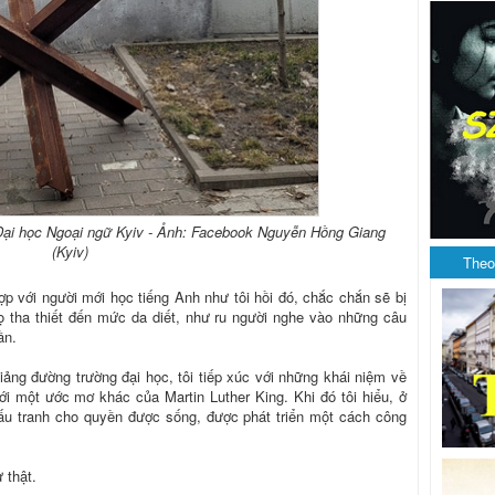
Đại học Ngoại ngữ Kyiv - Ảnh: Facebook Nguyễn Hồng Giang
(Kyiv)
Theo
p với người mới học tiếng Anh như tôi hồi đó, chắc chắn sẽ bị
ọ tha thiết đến mức da diết, như ru người nghe vào những câu
ần.
iảng đường trường đại học, tôi tiếp xúc với những khái niệm về
i một ước mơ khác của Martin Luther King. Khi đó tôi hiểu, ở
đấu tranh cho quyền được sống, được phát triển một cách công
 thật.