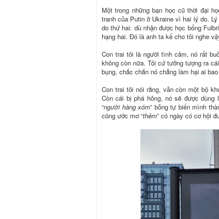
Một trong những bạn học cũ thời đại họ
tranh của Putin ở Ukraine vì hai lý do. L
do thứ hai: dù nhận được học bổng Fulbri
hạng hai. Đó là anh ta kể cho tôi nghe vậ
Con trai tôi là người tình cảm, nó rất b
không còn nữa. Tôi cứ tưởng tượng ra cái 
bụng, chắc chắn nó chẳng làm hại ai bao 
Con trai tôi nói rằng, vẫn còn một bộ k
Còn cái bị phá hỏng, nó sẽ được dùng 
“
người hàng xóm
” bỗng tự biến mình thà
cũng ước mơ “
thêm
” có ngày có cơ hội đư