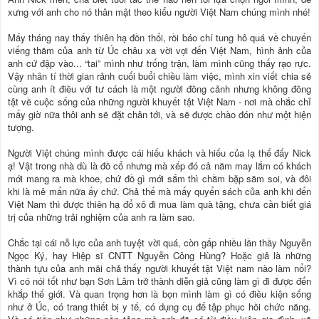
xưng với anh cho nó thân mật theo kiểu người Việt Nam chúng mình nhé!
Mấy tháng nay thấy thiên hạ đồn thổi, rồi báo chí tung hô quá về chuyến
viếng thăm của anh từ Úc châu xa vời vợi đến Việt Nam, hình ảnh của
anh cứ đập vào... “tai” mình như trống trận, làm mình cũng thấy rạo rực.
Vậy nhân tí thời gian rảnh cuối buổi chiều làm việc, mình xin viết chia sẻ
cùng anh ít điều với tư cách là một người đồng cảnh nhưng không đồng
tật về cuộc sống của những người khuyết tật Việt Nam - nơi mà chắc chỉ
mấy giờ nữa thôi anh sẽ đặt chân tới, và sẽ được chào đón như một hiện
tượng.
Người Việt chúng mình được cái hiếu khách và hiếu của lạ thế đấy Nick
ạ! Vật trong nhà dù là đồ cổ nhưng mà xếp đó cả năm may lắm có khách
mới mang ra mà khoe, chứ đồ gì mới sắm thì chằm bặp săm soi, và đôi
khi là mê mẩn nữa ấy chứ. Chả thế mà mấy quyển sách của anh khi đến
Việt Nam thì được thiên hạ đổ xô đi mua làm quà tặng, chưa cần biết giá
trị của những trải nghiệm của anh ra làm sao.
Chắc tại cái nỗ lực của anh tuyệt vời quá, còn gấp nhiều lần thầy Nguyễn
Ngọc Ký, hay Hiệp sĩ CNTT Nguyễn Công Hùng? Hoặc giả là những
thành tựu của anh mãi chả thấy người khuyết tật Việt nam nào làm nổi?
Vì có nói tốt như bạn Sơn Lâm trở thành diễn giả cũng làm gì đi được đến
khắp thế giới. Và quan trọng hơn là bọn mình làm gì có điều kiện sống
như ở Úc, có trang thiết bị y tế, có dụng cụ để tập phục hồi chức năng.