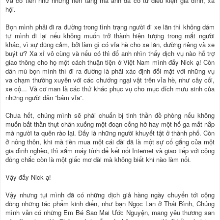
Và có tiền như những nền tảng mà anh đã có từ điều kiện gia đình, xã
hội.
Bọn mình phải đi ra đường trong tình trạng người đi xe lăn thì không dám
tự mình đi lại nếu không muốn trở thành hiện tượng trong mắt người
khác, vì sự dũng cảm, bởi làm gì có vỉa hè cho xe lăn, đường riêng và xe
buýt ư? Xa xỉ vô cùng và nếu có thì đố anh nhìn thấy dịch vụ nào hỗ trợ
giao thông cho họ một cách thuận tiện ở Việt Nam mình đấy Nick ạ! Còn
dân mù bọn mình thì đi ra đường là phải xác định đối mặt với những vụ
va chạm thường xuyên với các chướng ngại vật trên vỉa hè, như cây cối,
xe cộ... Và cơ man là các thứ khác phục vụ cho mục đích mưu sinh của
những người dân “bám vỉa”.
Chưa hết, chúng mình sẽ phải chuẩn bị tinh thần đề phòng nếu không
muốn bất thần thụt chân xuống một đoạn cống hở hay một hố ga mất nắp
mà người ta quên rào lại. Đấy là những người khuyết tật ở thành phố. Còn
ở nông thôn, khi mà tiền mua một cái đài đã là một sự cố gắng của một
gia đình nghèo, thì sắm máy tính để kết nối Internet và giao tiếp với cộng
đồng chắc còn là một giấc mơ dài mà không biết khi nào làm nổi.
Vậy đấy Nick ạ!
Vậy nhưng tụi mình đã có những dịch giả hàng ngày chuyển tới cộng
đồng những tác phẩm kinh điển, như bạn Ngọc Lan ở Thái Bình, Chúng
mình vẫn có những Em Bé Sao Mai Ước Nguyện, mang yêu thương san