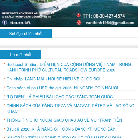
Bài đọc nhiều nhất
Tin mới nhất
Budapest Station: ĐIỂM HẸN CỦA CỘNG ĐỒNG VIỆT NAM TRONG
HÀNH TRÌNH PHỞ CULTURAL ROADSHOW EUROPE 2026
Ghi chép: LÀNG MAI - NƠI ĐỂ HIỂU VỀ CUỘC ĐỜI
Danh sách tỷ phú USD thế giới 2026: HUNGARY CÓ 6 NGƯỜI
"LỘ DIỆN" LÁ PHIẾU BẦU CHO CÁC "ĐẢNG TOÀN QUỐC"
CHÍNH SÁCH CỦA ĐẢNG TISZA VÀ MAGYAR PÉTER VỀ LAO ĐỘNG
KHÁCH
THÔNG TIN CHO NGOẠI GIAO CHÂU ÂU VỀ VỤ "TRẤN" TIỀN
Bầu cử 2026: KHẢ NĂNG CHỈ CÒN 5 ĐẢNG "THƯỢNG ĐÀI"!
VỤ "TRẤN" TIỀN UKRAINE THEO LỜI KỂ CỦA LUẬT SƯ PHÍA