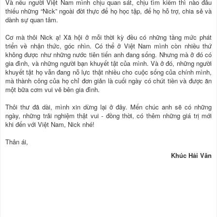
Và nếu người Việt Nam mình chịu quan sát, chịu tìm kiếm thì nào đâu
thiếu những “Nick” ngoài đời thực để họ học tập, để họ hỗ trợ, chia sẻ và
dành sự quan tâm.
Cơ mà thôi Nick ạ! Xã hội ở mỗi thời kỳ đều có những tầng mức phát
triển về nhận thức, góc nhìn. Có thể ở Việt Nam mình còn nhiều thứ
không được như những nước tiên tiến anh đang sống. Nhưng mà ở đó có
gia đình, và những người bạn khuyết tật của mình. Và ở đó, những người
khuyết tật họ vẫn đang nỗ lực thật nhiều cho cuộc sống của chính mình,
mà thành công của họ chỉ đơn giản là cuối ngày có chút tiền và được ăn
một bữa cơm vui vẻ bên gia đình.
Thôi thư đã dài, mình xin dừng lại ở đây. Mến chúc anh sẽ có những
ngày, những trải nghiệm thật vui - đồng thời, có thêm những giá trị mới
khi đến với Việt Nam, Nick nhé!
Thân ái,
Khúc Hải Vân