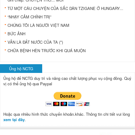
TỪ MỘT CÂU CHUYỆN CỦA SẮC DÂN TZIGANE Ở HUNGARY...
“NHẠY CẢM CHÍNH TRỊ”
CHÚNG TÔI LÀ NGƯỜI VIỆT NAM
BỨC ẢNH
VẪN LÀ ĐẤT NƯỚC CỦA TA (*)
CHỮA BỆNH HÈN TRƯỚC KHI QUÁ MUỘN
Ủng hộ NCTG
Ủng hộ để NCTG duy trì và nâng cao chất lượng phục vụ cộng đồng.
Quý
vị có thể ủng hộ qua Paypal
Hoặc qua nhiều hình thức chuyển khoản.khác. Thông tin chi tiết vui lòng
xem tại đây
.