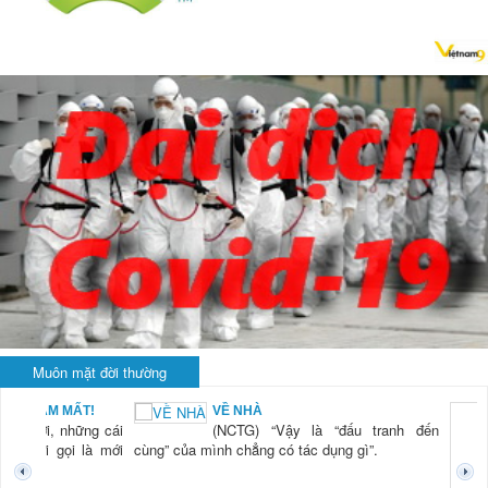
Muôn mặt đời thường
BẠN NAM MẤT!
VỀ NHÀ
TG) “Xời, những cái
(NCTG) “Vậy là “đấu tranh đến
tươi mới gọi là mới
cùng” của mình chẳng có tác dụng gì”.