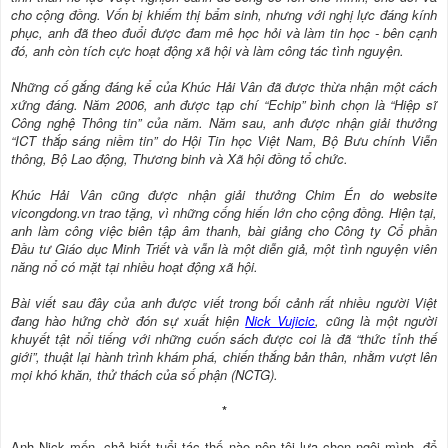
cho cộng đồng. Vốn bị khiếm thị bẩm sinh, nhưng với nghị lực đáng kính
phục, anh đã theo đuổi được đam mê học hỏi và làm tin học - bên cạnh
đó, anh còn tích cực hoạt động xã hội và làm công tác tình nguyện.
Những cố gắng đáng kể của Khúc Hải Vân đã được thừa nhận một cách
xứng đáng. Năm 2006, anh được tạp chí “Echip” bình chọn là “Hiệp sĩ
Công nghệ Thông tin” của năm. Năm sau, anh được nhận giải thưởng
“ICT thắp sáng niềm tin” do Hội Tin học Việt Nam, Bộ Bưu chính Viễn
thông, Bộ Lao động, Thương binh và Xã hội đồng tổ chức.
Khúc Hải Vân cũng được nhận giải thưởng Chim Én do website
vicongdong.vn trao tặng, vì những cống hiến lớn cho cộng đồng. Hiện tại,
anh làm công việc biên tập âm thanh, bài giảng cho Công ty Cổ phần
Đầu tư Giáo dục Minh Triết và vẫn là một diễn giả, một tình nguyện viên
năng nổ có mặt tại nhiều hoạt động xã hội.
Bài viết sau đây của anh được viết trong bối cảnh rất nhiều người Việt
đang hào hứng chờ đón sự xuất hiện
Nick Vujicic
, cũng là một người
khuyết tật nổi tiếng với những cuốn sách được coi là đã “thức tỉnh thế
giới”, thuật lại hành trình khám phá, chiến thắng bản thân, nhằm vượt lên
mọi khó khăn, thử thách của số phận (NCTG).
*
Anh Nick mến, chả biết tuổi tác thế nào nên tôi lựa chọn ngôi mình, để