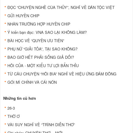
ĐỌC “CHUYỆN NGHỀ CÙA THỦY”, NGHĨ VỀ DÂN TỘC VIỆT
GỬI HUYỀN CHIP
NHÂN TRƯỜNG HỢP HUYỀN CHIP
Ý kiến bạn đọc: VNA SAO LẠI KHÔNG LÀM?
BÀI HỌC VỀ “QUYỀN ƯU TIÊN”
PHỤ NỮ “GIẢI TỎA”, TẠI SAO KHÔNG?
BAO GIỜ HẾT PHẢI SỐNG GIẢ DỐI?
HÔI CỦA - MỘT KIỂU TƯ LỢI BẨN THỈU
TỪ CÂU CHUYỆN “HÔI BIA” NGHĨ VỀ HIỆU ỨNG ĐÁM ĐÔNG
GÓI MÌ CHÍNH VÀ CÁI NÓN
Những tin cũ hơn
26-3
THỜ Ơ
VÀI SUY NGHĨ VỀ “TRÌNH DIỄN THƠ”
Ghi chép: CHUYỆN THƠ... MỚI