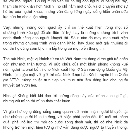
sẻ với mọi người. Chúng mình vẫn có những con người đi bằng hai tay,
thậm chí khó khăn hơn Nick vì họ chỉ nằm một chỗ, và di chuyển nhờ sự
hỗ trợ của người khác, nhưng vẫn đang từng ngày cống hiến phần sức
lực của họ cho cuộc sống.
Vậy, nhưng những con người ấy chỉ có thể xuất hiện trong một số
chương trình kêu gọi để xin tiền tài trợ, hay là những chương trình vinh
danh dành riêng cho người khuyết tật. Số ít nào đó may mắn xuất hiện
trong những chương trình vinh danh khác, hay được một giải thưởng gì
đó, thì họ cũng sớm bị chìm lấp trong cả một biển thông tin.
Thế mà Nick, một vị khách từ xa tới Việt Nam thì đang được giới trẻ chào
đón như một thần tượng. Vì sức chứa của một khán phòng không xuể
nên người ta phải bố trí cho Nick xuất hiện ở Sân vận động Quốc gia Mỹ
Đình. Lịch gặp mặt với giới trẻ của Nick được hẳn Kênh truyền hình Quốc
gia VTV1 tường thuật trực tiếp với mục tiêu làm động lực cho người
khuyết tật vươn lên.
Nick ạ! Không biết khi đọc tới những dòng này của mình anh nghĩ gì,
nhưng với mình thì mình thấy thật buồn.
Vì giá như cộng đồng sống xung quanh cứ nhìn nhận người khuyết tật
như những người bình thường, với việc phải phấn đấu thì mới có thành
quả, phải nỗ lực thì mới có cuộc sống thoải mái, thì có nhẽ Nick đã
không trở nên một hiện tượng như vẫn đang được người ta truyền thông.