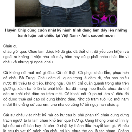
Huyền Chip cùng cuốn nhật ký hành trình đang làm dấy lên những
tranh luận trái chiều tại Việt Nam - Ảnh: saoonline.vn
Cháu ơi,
cháu giỏi quá. Cháu làm được kẻ đã già, đã thất chí, đã yếu còn h(i)èn và
ngoài ra không ít việc như cô mấy hôm nay cũng phải nháo nhác lên vì
cháu và những gì ngoài cháu.
Cô không nói mát mẻ gì đâu. Cô nói thật. Cô phục cháu lắm, phục hơn
cả cháu Bà Tưng. Cháu dám đi, quan trọng là dám đi, còn bao nhiêu
nước thì thiếu ta đi tiếp, không ngại. Cô thì chỉ quẩn quanh trong nhà trên
giường, xách ba lô lên là phải kiểm tra đã mang theo thuốc chưa dù chỉ
cần ra khỏi nhà dăm ba trăm mét. Cô khoái cái từ phượt lắm vì điều đó
có được thuê giá cao cô cũng không dám. Nhỡ cô trăm tuổi lúc mới năm
mươi thì chẳng cứ các em, chú nhà cô cũng tứ bề nguy nan cháu ạ.
Cái sự cháu viết nhật ký mà có hư cấu bị phê phán thì cháu cũng đừng
trách người ta là làm cháu khổ trên quê hương. Càng không phải chỉnh lý
lại nếu có nối bản hay tái bản từ nhật ký thành tiểu thuyết làm gì. Vì nếu
là tiểu thuyết thì sách của cháu có khi chưa thể coi là tác phẩm. Chẳng