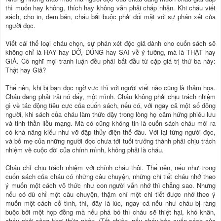
thì muốn hay không, thích hay không vẫn phải chấp nhận. Khi cháu viết
sách, cho in, đem bán, cháu bắt buộc phải đối mặt với sự phán xét của
người đọc.
Viết cái thể loại cháu chọn, sự phán xét độc giả dành cho cuốn sách sẽ
không chỉ là HAY hay DỞ, ĐÚNG hay SAI về ý tưởng, mà là THẬT hay
GIẢ. Cô nghĩ mọi tranh luận đều phải bắt đầu từ cặp giá trị thứ ba này:
Thật hay Giả?
Thế nên, khi bị bạn đọc ngờ vực thì với người viết nào cũng là thảm họa.
Cháu đang phải trải nó đấy, một mình. Cháu không phải chịu trách nhiệm
gì về tác động tiêu cực của cuốn sách, nếu có, với ngay cả một số đông
người, khi sách của cháu làm thức dậy trong lòng họ cảm hứng phiêu lưu
và tinh thần liều mạng. Mà cô cũng không tin là cuốn sách cháu mới ra
có khả năng kiểu như vỡ đập thủy điện thế đâu. Với lại từng người đọc,
và bố mẹ của những người đọc chưa tới tuổi trưởng thành phải chịu trách
nhiệm về cuộc đời của chính mình, không phải là cháu.
Cháu chỉ chịu trách nhiệm với chính cháu thôi. Thế nên, nếu như trong
cuốn sách của cháu có những câu chuyện, những chi tiết cháu nhớ theo
ý muốn một cách vô thức như con người vẫn nhớ thì chẳng sao. Nhưng
nếu có dù chỉ một câu chuyện, thậm chí một chi tiết được nhớ theo ý
muốn một cách cố tình, thì, đây là lúc, ngay cả nếu như cháu bị ràng
buộc bởi một hợp đồng mà nếu phá bỏ thì cháu sẽ thiệt hại, khó khăn,
cháu phải công khai thừa nhận. (Tất nhiên, nếu cháu bảo cuốn sách của