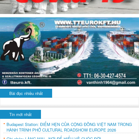
Bài đọc nhiều nhất
Tin mới nhất
Budapest Station: ĐIỂM HẸN CỦA CỘNG ĐỒNG VIỆT NAM TRONG
HÀNH TRÌNH PHỞ CULTURAL ROADSHOW EUROPE 2026
Ghi chép: LÀNG MAI - NƠI ĐỂ HIỂU VỀ CUỘC ĐỜI