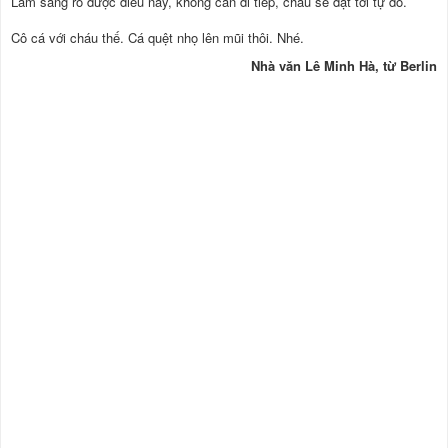
Làm sáng rõ được điều này, không cần đi tiếp, cháu sẽ đạt tới tự do.
Cô cá với cháu thế. Cá quệt nhọ lên mũi thôi. Nhé.
Nhà văn Lê Minh Hà, từ Berlin