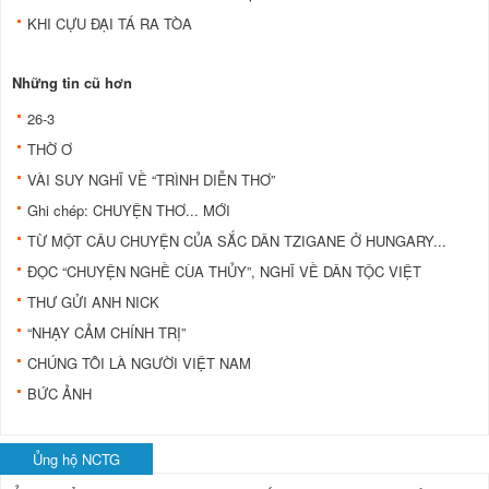
KHI CỰU ĐẠI TÁ RA TÒA
Những tin cũ hơn
26-3
THỜ Ơ
VÀI SUY NGHĨ VỀ “TRÌNH DIỄN THƠ”
Ghi chép: CHUYỆN THƠ... MỚI
TỪ MỘT CÂU CHUYỆN CỦA SẮC DÂN TZIGANE Ở HUNGARY...
ĐỌC “CHUYỆN NGHỀ CÙA THỦY”, NGHĨ VỀ DÂN TỘC VIỆT
THƯ GỬI ANH NICK
“NHẠY CẢM CHÍNH TRỊ”
CHÚNG TÔI LÀ NGƯỜI VIỆT NAM
BỨC ẢNH
Ủng hộ NCTG