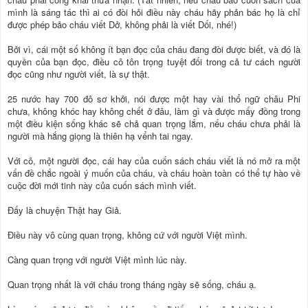
mình là sáng tác thì ai có đòi hỏi điều này cháu hãy phản bác họ là chỉ
được phép bảo cháu viết Dở, không phải là viết Dối, nhé!)
Bởi vì, cái một số không ít bạn đọc của cháu đang đòi được biết, và đó là
quyền của bạn đọc, điều cô tôn trọng tuyệt đối trong cả tư cách người
đọc cũng như người viết, là sự thật.
25 nước hay 700 đô sơ khởi, nói được một hay vài thổ ngữ châu Phi
chưa, không khóc hay không chết ở đâu, làm gì và được mấy đồng trong
một điều kiện sống khác sẽ chả quan trọng lắm, nếu cháu chưa phải là
người mà hắng giọng là thiên hạ vểnh tai ngay.
Với cô, một người đọc, cái hay của cuốn sách cháu viết là nó mở ra một
vấn đề chắc ngoài ý muốn của cháu, và cháu hoàn toàn có thể tự hào về
cuộc đời mới tinh này của cuốn sách mình viết.
Đấy là chuyện Thật hay Giả.
Điều này vô cùng quan trọng, không cứ với người Việt mình.
Càng quan trọng với người Việt mình lúc này.
Quan trọng nhất là với cháu trong tháng ngày sẽ sống, cháu ạ.