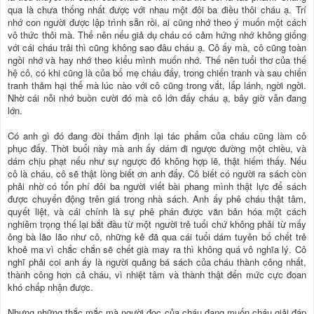
qua là chưa thống nhất được với nhau một đôi ba điều thôi cháu ạ. Trí
nhớ con người được lập trình sẵn rồi, ai cũng nhớ theo ý muốn một cách
vô thức thôi mà. Thế nên nếu giả dụ cháu có cảm hứng nhớ không giống
với cái cháu trải thì cũng không sao đâu cháu ạ. Cô ấy mà, cô cũng toàn
ngồi nhớ và hay nhớ theo kiểu mình muốn nhớ. Thế nên tuổi thơ của thế
hệ cô, có khi cũng là của bố mẹ cháu đấy, trong chiến tranh và sau chiến
tranh thảm hại thế mà lúc nào với cô cũng trong vắt, lấp lánh, ngời ngời.
Nhờ cái nỗi nhớ buồn cười đó mà cô lớn đấy cháu ạ, bây giờ vẫn đang
lớn.
Có anh gì đó đang đòi thẩm định lại tác phẩm của cháu cũng làm cô
phục đấy. Thời buổi này mà anh ấy dám đi ngược đường một chiều, và
dám chịu phạt nếu như sự ngược đó không hợp lẽ, thật hiếm thấy. Nếu
cô là cháu, cô sẽ thật lòng biết ơn anh đấy. Cô biết có người ra sách còn
phải nhờ có tổn phí đôi ba người viết bài phang mình thật lực để sách
được chuyển động trên giá trong nhà sách. Anh ấy phê cháu thật tâm,
quyết liệt, và cái chính là sự phê phán được văn bản hóa một cách
nghiêm trọng thế lại bắt đầu từ một người trẻ tuổi chứ không phải từ mấy
ông bà lão lão như cô, những kẻ đã qua cái tuổi dám tuyên bố chết trẻ
khoẻ ma vì chắc chắn sẽ chết già may ra thì không quá vô nghĩa lý. Cô
nghĩ phải coi anh ấy là người quảng bá sách của cháu thành công nhất,
thành công hơn cả cháu, vì nhiệt tâm và thành thật đến mức cực đoan
khó chấp nhận được.
Nhưng những thắc mắc mà người đọc của cháu đang muốn cháu giải đáp