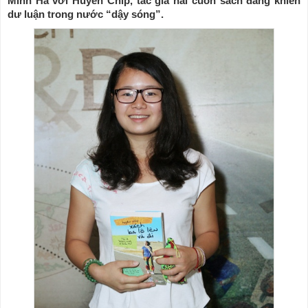
Minh Hà với Huyền Chip, tác giả hai cuốn sách đang khiến
dư luận trong nước “dậy sóng”.