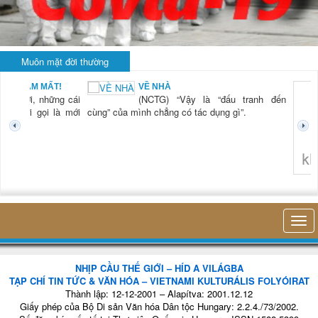
Muôn mặt đời thường
N NAM MẤT!
VỀ NHÀ
 “Xời, những cái
(NCTG) “Vậy là “đấu tranh đến
ơi mới gọi là mới
cùng” của mình chẳng có tác dụng gì”.
không ngh
NHỊP CẦU THẾ GIỚI – HÍD A VILÁGBA
TẠP CHÍ TIN TỨC & VĂN HÓA – VIETNAMI KULTURÁLIS FOLYÓIRAT
Thành lập: 12-12-2001 – Alapítva: 2001.12.12
Giấy phép của Bộ Di sản Văn hóa Dân tộc Hungary: 2.2.4./73/2002.