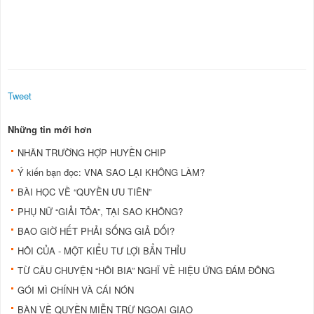
Tweet
Những tin mới hơn
NHÂN TRƯỜNG HỢP HUYỀN CHIP
Ý kiến bạn đọc: VNA SAO LẠI KHÔNG LÀM?
BÀI HỌC VỀ “QUYỀN ƯU TIÊN”
PHỤ NỮ “GIẢI TỎA”, TẠI SAO KHÔNG?
BAO GIỜ HẾT PHẢI SỐNG GIẢ DỐI?
HÔI CỦA - MỘT KIỂU TƯ LỢI BẨN THỈU
TỪ CÂU CHUYỆN “HÔI BIA” NGHĨ VỀ HIỆU ỨNG ĐÁM ĐÔNG
GÓI MÌ CHÍNH VÀ CÁI NÓN
BÀN VỀ QUYỀN MIỄN TRỪ NGOẠI GIAO