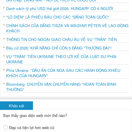
Danh sách tỷ phú USD thế giới 2026: HUNGARY CÓ 6 NGƯỜI
"LỘ DIỆN" LÁ PHIẾU BẦU CHO CÁC "ĐẢNG TOÀN QUỐC"
CHÍNH SÁCH CỦA ĐẢNG TISZA VÀ MAGYAR PÉTER VỀ LAO ĐỘNG
KHÁCH
THÔNG TIN CHO NGOẠI GIAO CHÂU ÂU VỀ VỤ "TRẤN" TIỀN
Bầu cử 2026: KHẢ NĂNG CHỈ CÒN 5 ĐẢNG "THƯỢNG ĐÀI"!
VỤ "TRẤN" TIỀN UKRAINE THEO LỜI KỂ CỦA LUẬT SƯ PHÍA
UKRAINE
Phía Ukraine: "DẤU ẤN CỦA NGA SAU CÁC HÀNH ĐỘNG KHIÊU
KHÍCH CỦA HUNGARY"
Bloomberg: CHUYẾN VẬN CHUYỂN HÀNG "HOÀN TOÀN BÌNH
THƯỜNG"
Khảo sát
Bạn thấy giao diện web mới thế nào?
Đẹp và tiện lợi hơn web cũ