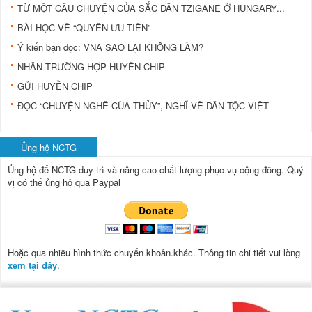
TỪ MỘT CÂU CHUYỆN CỦA SẮC DÂN TZIGANE Ở HUNGARY...
BÀI HỌC VỀ “QUYỀN ƯU TIÊN”
Ý kiến bạn đọc: VNA SAO LẠI KHÔNG LÀM?
NHÂN TRƯỜNG HỢP HUYỀN CHIP
GỬI HUYỀN CHIP
ĐỌC “CHUYỆN NGHỀ CÙA THỦY”, NGHĨ VỀ DÂN TỘC VIỆT
Ủng hộ NCTG
Ủng hộ để NCTG duy trì và nâng cao chất lượng phục vụ cộng đồng.
Quý
vị có thể ủng hộ qua Paypal
Hoặc qua nhiều hình thức chuyển khoản.khác. Thông tin chi tiết vui lòng
xem tại đây
.