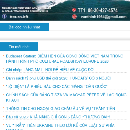
Bài đọc nhiều nhất
Tin mới nhất
Budapest Station: ĐIỂM HẸN CỦA CỘNG ĐỒNG VIỆT NAM TRONG
HÀNH TRÌNH PHỞ CULTURAL ROADSHOW EUROPE 2026
Ghi chép: LÀNG MAI - NƠI ĐỂ HIỂU VỀ CUỘC ĐỜI
Danh sách tỷ phú USD thế giới 2026: HUNGARY CÓ 6 NGƯỜI
"LỘ DIỆN" LÁ PHIẾU BẦU CHO CÁC "ĐẢNG TOÀN QUỐC"
CHÍNH SÁCH CỦA ĐẢNG TISZA VÀ MAGYAR PÉTER VỀ LAO ĐỘNG
KHÁCH
THÔNG TIN CHO NGOẠI GIAO CHÂU ÂU VỀ VỤ "TRẤN" TIỀN
Bầu cử 2026: KHẢ NĂNG CHỈ CÒN 5 ĐẢNG "THƯỢNG ĐÀI"!
VỤ "TRẤN" TIỀN UKRAINE THEO LỜI KỂ CỦA LUẬT SƯ PHÍA