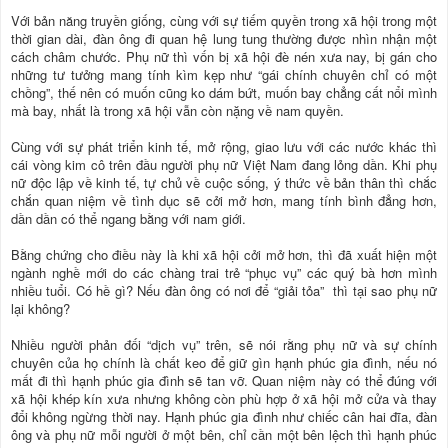
Với bản năng truyền giống, cùng với sự tiếm quyền trong xã hội trong một
thời gian dài, đàn ông đi quan hệ lung tung thường được nhìn nhận một
cách châm chước. Phụ nữ thì vốn bị xã hội đè nén xưa nay, bị gán cho
những tư tưởng mang tính kìm kẹp như “gái chính chuyên chỉ có một
chồng”, thế nên có muốn cũng ko dám bứt, muốn bay chẳng cất nổi mình
mà bay, nhất là trong xã hội vẫn còn nặng về nam quyền.
Cùng với sự phát triển kinh tế, mở rộng, giao lưu với các nước khác thì
cái vòng kim cô trên đầu người phụ nữ Việt Nam đang lỏng dần. Khi phụ
nữ độc lập về kinh tế, tự chủ về cuộc sống, ý thức về bản thân thì chắc
chắn quan niệm về tình dục sẽ cởi mở hơn, mang tính bình đẳng hơn,
dần dần có thể ngang bằng với nam giới.
Bằng chứng cho điều này là khi xã hội cởi mở hơn, thì đã xuất hiện một
ngành nghề mới do các chàng trai trẻ “phục vụ” các quý bà hơn mình
nhiều tuổi. Có hề gì? Nếu đàn ông có nơi để “giải tỏa” thì tại sao phụ nữ
lại không?
Nhiều người phản đối “dịch vụ” trên, sẽ nói rằng phụ nữ và sự chính
chuyên của họ chính là chất keo để giữ gìn hạnh phúc gia đình, nếu nó
mất đi thì hạnh phúc gia đình sẽ tan vỡ. Quan niệm này có thể đúng với
xã hội khép kín xưa nhưng không còn phù hợp ở xã hội mở cửa và thay
đổi không ngừng thời nay. Hạnh phúc gia đình như chiếc cân hai đĩa, đàn
ông và phụ nữ mỗi người ở một bên, chỉ cần một bên lệch thì hạnh phúc