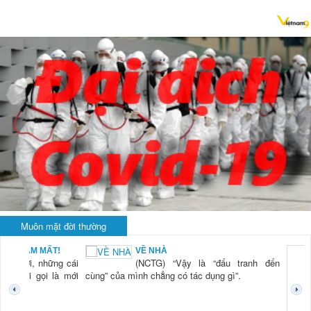
Muôn mặt đời thường
BẠN NAM MẤT!
VỀ NHÀ
TG) “Xời, những cái
(NCTG) “Vậy là “đấu tranh đến
tươi mới gọi là mới
cùng” của mình chẳng có tác dụng gì”.