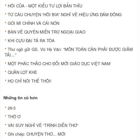
HÔI CỦA - MỘT KIỂU TƯ LỢI BẨN THỈU
TỪ CÂU CHUYỆN “HÔI BIA” NGHĨ VỀ HIỆU ỨNG ĐÁM ĐÔNG
GÓI MÌ CHÍNH VÀ CÁI NÓN
BÀN VỀ QUYỀN MIỄN TRỪ NGOẠI GIAO
KHI CỰU ĐẠI TÁ RA TÒA
Thư ngỏ gửi GS. Vũ Hà Văn: “MÔN TOÁN CẦN PHẢI ĐƯỢC GIẢM
TẢI…”
MỘT PHÁC THẢO CHO ĐỔI MỚI GIÁO DỤC VIỆT NAM
QUẦN LỌT KHE
HỌ CHỈ NÓI THẾ THÔI!
Những tin cũ hơn
26-3
THỜ Ơ
VÀI SUY NGHĨ VỀ “TRÌNH DIỄN THƠ”
Ghi chép: CHUYỆN THƠ... MỚI