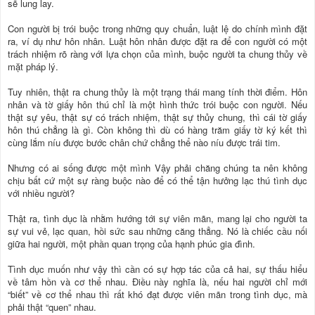
sẽ lung lay.
Con người bị trói buộc trong những quy chuẩn, luật lệ do chính mình đặt
ra, ví dụ như hôn nhân. Luật hôn nhân được đặt ra để con người có một
trách nhiệm rõ ràng với lựa chọn của mình, buộc người ta chung thủy về
mặt pháp lý.
Tuy nhiên, thật ra chung thủy là một trạng thái mang tính thời điểm. Hôn
nhân và tờ giấy hôn thú chỉ là một hình thức trói buộc con người. Nếu
thật sự yêu, thật sự có trách nhiệm, thật sự thủy chung, thì cái tờ giấy
hôn thú chẳng là gì. Còn không thì dù có hàng trăm giấy tờ ký kết thì
cùng lắm níu được bước chân chứ chẳng thể nào níu được trái tim.
Nhưng có ai sống được một mình Vậy phải chăng chúng ta nên không
chịu bất cứ một sự ràng buộc nào để có thể tận hưởng lạc thú tình dục
với nhiều người?
Thật ra, tình dục là nhằm hướng tới sự viên mãn, mang lại cho người ta
sự vui vẻ, lạc quan, hồi sức sau những căng thẳng. Nó là chiếc cầu nối
giữa hai người, một phần quan trọng của hạnh phúc gia đình.
Tình dục muốn như vậy thì cần có sự hợp tác của cả hai, sự thấu hiểu
về tâm hồn và cơ thể nhau. Điều này nghĩa là, nếu hai người chỉ mới
“biết” về cơ thể nhau thì rất khó đạt được viên mãn trong tình dục, mà
phải thật “quen” nhau.