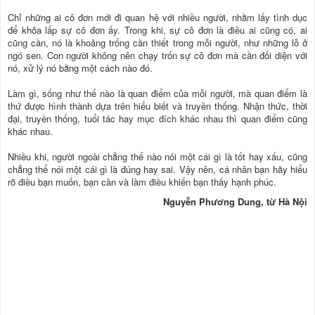
Chỉ những ai cô đơn mới đi quan hệ với nhiều người, nhằm lấy tình dục
để khỏa lấp sự cô đơn ấy. Trong khi, sự cô đơn là điều ai cũng có, ai
cũng cần, nó là khoảng trống cần thiết trong mỗi người, như những lỗ ở
ngó sen. Con người không nên chạy trốn sự cô đơn mà cần đối diện với
nó, xử lý nó bằng một cách nào đó.
Làm gì, sống như thế nào là quan điểm của mỗi người, mà quan điểm là
thứ được hình thành dựa trên hiểu biết và truyền thống. Nhận thức, thời
đại, truyền thống, tuổi tác hay mục đích khác nhau thì quan điểm cũng
khác nhau.
Nhiều khi, người ngoài chẳng thể nào nói một cái gì là tốt hay xấu, cũng
chẳng thể nói một cái gì là đúng hay sai. Vậy nên, cá nhân bạn hãy hiểu
rõ điều bạn muốn, bạn cần và làm điều khiến bạn thấy hạnh phúc.
Nguyễn Phương Dung, từ Hà Nội