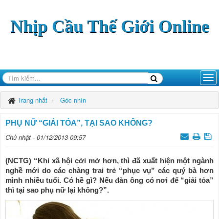
Nhịp Cầu Thế Giới Online
Trang nhất
Góc nhìn
PHỤ NỮ “GIẢI TỎA”, TẠI SAO KHÔNG?
Chủ nhật - 01/12/2013 09:57
(NCTG) “Khi xã hội cởi mở hơn, thì đã xuất hiện một ngành
nghề mới do các chàng trai trẻ “phục vụ” các quý bà hơn
mình nhiều tuổi. Có hề gì? Nếu đàn ông có nơi để “giải tỏa”
thì tại sao phụ nữ lại không?”.