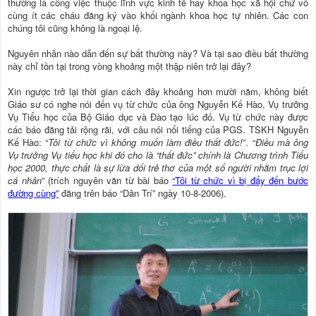
thường là công việc thuộc lĩnh vực kinh tế hay khoa học xã hội chứ vô
cùng ít các cháu đăng ký vào khối ngành khoa học tự nhiên. Các con
chúng tôi cũng không là ngoại lệ.
Nguyên nhân nào dẫn đến sự bất thường này? Và tại sao điều bất thường
này chỉ tồn tại trong vòng khoảng một thập niên trở lại đây?
Xin ngược trở lại thời gian cách đây khoảng hơn mười năm, không biết
Giáo sư có nghe nói đến vụ từ chức của ông Nguyễn Kế Hào, Vụ trưởng
Vụ Tiểu học của Bộ Giáo dục và Đào tạo lúc đó. Vụ từ chức này được
các báo đăng tải rộng rãi, với câu nói nổi tiếng của PGS. TSKH Nguyễn
Kế Hào: “
Tôi từ chức vì không muốn làm điều thất đức!
”. “
Điều mà ông
Vụ trưởng Vụ tiểu học khi đó cho là “thất đức” chính là Chương trình Tiểu
học 2000, thực chất là sự lừa dối trẻ thơ của một số người nhằm trục lợi
cá nhân
” (trích nguyên văn từ bài báo
“Tôi từ chức vì bị đẩy đến bước
đường cùng”
đăng trên báo “Dân Trí” ngày 10-8-2006).