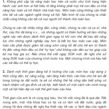
1.
Không phổ cập tài năng toán học trên cả nước như tình trạng hiện
hành: các anh hơn ai hết hiểu rõ rằng không phải mọi trẻ con đều có khả
năng học toán và trở thành nhà toán học. Môn toán cũng không cần thiết
cho tất cả các ngành nghề trong xã hội. Nền kinh tế của chúng ta chắc
chắn cũng không cần tất cả mọi người trở thành nhà toán học.
Chúng ta cần rất nhiều nông dân, công nhân, chúng ta cần cả ca sĩ, nhà
thơ, cầu thủ đá bóng v.v… và những người có thiên hướng sẽ làm những
nghề này nên được dành thời gian ngay từ khi còn nhỏ để trau dồi năng
lực cho những nghề nghiệp này hơn là bắt họ học toán cao cấp. Môn
toán cần phải được giảm tải càng sớm càng tốt để cho trẻ em từ thành
thị đến nông thôn đều có thể “tự học” chứ không cần đến sự trợ giúp của
bố mẹ hay gia sư. Nếu chưa thể viết ngay SGK mới, đề nghị cho sử
dụng SGK toán của chương trình trước kia. Một chương trình mà hầu hết
các trẻ đều có thể tự học.
2.
Dành một thời gian đáng kể ở trường cho các môn học xây dựng ý
thức công dân, kỹ năng sống, nền tảng kiến thức văn hóa cho trẻ em để
trong tương lai đất nước ta sẽ có những thế hệ công dân biết sống có
trách nhiệm với gia đình và xã hội, biết hành xử một cách văn minh trong
một xã hội hiện đại và một thế giới toàn cầu hóa.
Thời gian của anh là vô cùng quý báu, thư tôi viết cũng đã là quá dài. Rất
mong anh, một nhà khoa học có tài và có tâm với đất nước, giúp đỡ
chúng tôi đưa những đề nghị tha thiết này tới các vị lãnh đạo của ngành