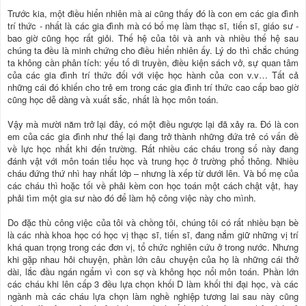
Trước kia, một điều hiển nhiên mà ai cũng thấy đó là con em các gia đình
trí thức - nhất là các gia đình mà có bố mẹ làm thạc sĩ, tiến sĩ, giáo sư -
bao giờ cũng học rất giỏi. Thế hệ của tôi và anh và nhiều thế hệ sau
chúng ta đều là minh chứng cho điều hiển nhiên ấy. Lý do thì chắc chúng
ta không cần phân tích: yếu tố di truyền, điều kiện sách vở, sự quan tâm
của các gia đình trí thức đối với việc học hành của con v.v… Tất cả
những cái đó khiến cho trẻ em trong các gia đình trí thức cao cấp bao giờ
cũng học dễ dàng và xuất sắc, nhất là học môn toán.
Vậy mà mười năm trở lại đây, có một điều ngược lại đã xảy ra. Đó là con
em của các gia đình như thế lại đang trở thành những đứa trẻ có vấn đề
về lực học nhất khi đến trường. Rất nhiều các cháu trong số này đang
đánh vật với môn toán tiểu học và trung học ở trường phổ thông. Nhiều
cháu đứng thứ nhì hay nhất lớp – nhưng là xếp từ dưới lên. Và bố mẹ của
các cháu thì hoặc tối về phải kèm con học toán một cách chật vật, hay
phải tìm một gia sư nào đó để làm hộ công việc này cho mình.
Do đặc thù công việc của tôi và chồng tôi, chúng tôi có rất nhiều bạn bè
là các nhà khoa học có học vị thạc sĩ, tiến sĩ, đang nắm giữ những vị trí
khá quan trọng trong các đơn vị, tổ chức nghiên cứu ở trong nước. Nhưng
khi gặp nhau hỏi chuyện, phần lớn câu chuyện của họ là những cái thở
dài, lắc đầu ngán ngẩm vì con sợ và không học nổi môn toán. Phần lớn
các cháu khi lên cấp 3 đều lựa chọn khối D làm khối thi đại học, và các
ngành mà các cháu lựa chọn làm nghề nghiệp tương lai sau này cũng