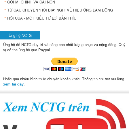
GÓI MÌ CHÍNH VÀ CÁI NÓN
TỪ CÂU CHUYỆN “HÔI BIA” NGHĨ VỀ HIỆU ỨNG ĐÁM ĐÔNG
HÔI CỦA - MỘT KIỂU TƯ LỢI BẨN THỈU
Ủng hộ NCTG
Ủng hộ để NCTG duy trì và nâng cao chất lượng phục vụ cộng đồng.
Quý
vị có thể ủng hộ qua Paypal
Hoặc qua nhiều hình thức chuyển khoản.khác. Thông tin chi tiết vui lòng
xem tại đây
.