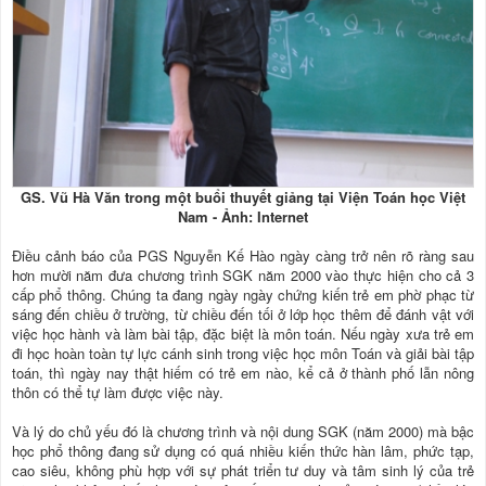
GS. Vũ Hà Văn trong một buổi thuyết giảng tại Viện Toán học Việt
Nam - Ảnh: Internet
Điều cảnh báo của PGS Nguyễn Kế Hào ngày càng trở nên rõ ràng sau
hơn mười năm đưa chương trình SGK năm 2000 vào thực hiện cho cả 3
cấp phổ thông. Chúng ta đang ngày ngày chứng kiến trẻ em phờ phạc từ
sáng đến chiều ở trường, từ chiều đến tối ở lớp học thêm để đánh vật với
việc học hành và làm bài tập, đặc biệt là môn toán. Nếu ngày xưa trẻ em
đi học hoàn toàn tự lực cánh sinh trong việc học môn Toán và giải bài tập
toán, thì ngày nay thật hiếm có trẻ em nào, kể cả ở thành phố lẫn nông
thôn có thể tự làm được việc này.
Và lý do chủ yếu đó là chương trình và nội dung SGK (năm 2000) mà bậc
học phổ thông đang sử dụng có quá nhiều kiến thức hàn lâm, phức tạp,
cao siêu, không phù hợp với sự phát triển tư duy và tâm sinh lý của trẻ