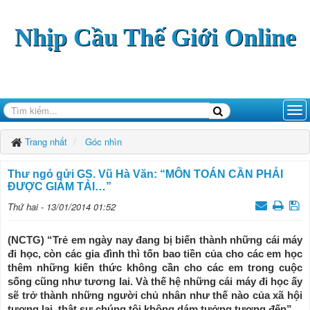
Nhịp Cầu Thế Giới Online
Trang nhất
Góc nhìn
Thư ngỏ gửi GS. Vũ Hà Văn: “MÔN TOÁN CẦN PHẢI
ĐƯỢC GIẢM TẢI…”
Thứ hai - 13/01/2014 01:52
(NCTG) “Trẻ em ngày nay đang bị biến thành những cái máy
đi học, còn các gia đình thì tốn bao tiền của cho các em học
thêm những kiến thức không cần cho các em trong cuộc
sống cũng như tương lai. Và thế hệ những cái máy đi học ấy
sẽ trở thành những người chủ nhân như thế nào của xã hội
tương lai, thật sự chúng tôi không dám tưởng tượng đến”.