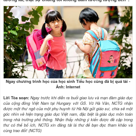
Ngay chương trình học của học sinh Tiểu học cũng đã bị quá tải -
Ảnh: Internet
Lời Tòa soạn:
Ngay trước khi diễn ra buổi giao lưu và mạn đàm giáo dục
của cộng đồng Việt Nam tại Hungary với GS. Vũ Hà Văn, NCTG nhận
được một thư ngỏ của một phụ huynh từ Hà Nội gửi giáo sư, chia sẻ một
góc nhìn về hiện trạng giáo dục Việt nam, đặc biệt là giáo dục môn toán
trong nhà trường phổ thông. Nhận thấy những ý kiến được đề cập trong
thư có thể bổ ích, NCTG xin đăng tải lá thư để bạn đọc tham khảo và
cùng trao đổi! (NCTG)