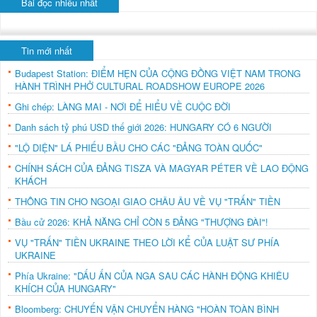
Bài đọc nhiều nhất
Tin mới nhất
Budapest Station: ĐIỂM HẸN CỦA CỘNG ĐỒNG VIỆT NAM TRONG
HÀNH TRÌNH PHỞ CULTURAL ROADSHOW EUROPE 2026
Ghi chép: LÀNG MAI - NƠI ĐỂ HIỂU VỀ CUỘC ĐỜI
Danh sách tỷ phú USD thế giới 2026: HUNGARY CÓ 6 NGƯỜI
"LỘ DIỆN" LÁ PHIẾU BẦU CHO CÁC "ĐẢNG TOÀN QUỐC"
CHÍNH SÁCH CỦA ĐẢNG TISZA VÀ MAGYAR PÉTER VỀ LAO ĐỘNG
KHÁCH
THÔNG TIN CHO NGOẠI GIAO CHÂU ÂU VỀ VỤ "TRẤN" TIỀN
Bầu cử 2026: KHẢ NĂNG CHỈ CÒN 5 ĐẢNG "THƯỢNG ĐÀI"!
VỤ "TRẤN" TIỀN UKRAINE THEO LỜI KỂ CỦA LUẬT SƯ PHÍA
UKRAINE
Phía Ukraine: "DẤU ẤN CỦA NGA SAU CÁC HÀNH ĐỘNG KHIÊU
KHÍCH CỦA HUNGARY"
Bloomberg: CHUYẾN VẬN CHUYỂN HÀNG "HOÀN TOÀN BÌNH