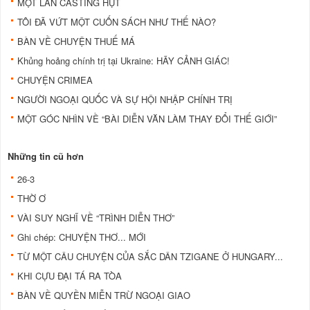
MỘT LẦN CASTING HỤT
TÔI ĐÃ VỨT MỘT CUỐN SÁCH NHƯ THẾ NÀO?
BÀN VỀ CHUYỆN THUẾ MÁ
Khủng hoảng chính trị tại Ukraine: HÃY CẢNH GIÁC!
CHUYỆN CRIMEA
NGƯỜI NGOẠI QUỐC VÀ SỰ HỘI NHẬP CHÍNH TRỊ
MỘT GÓC NHÌN VỀ “BÀI DIỄN VĂN LÀM THAY ĐỔI THẾ GIỚI”
Những tin cũ hơn
26-3
THỜ Ơ
VÀI SUY NGHĨ VỀ “TRÌNH DIỄN THƠ”
Ghi chép: CHUYỆN THƠ... MỚI
TỪ MỘT CÂU CHUYỆN CỦA SẮC DÂN TZIGANE Ở HUNGARY...
KHI CỰU ĐẠI TÁ RA TÒA
BÀN VỀ QUYỀN MIỄN TRỪ NGOẠI GIAO