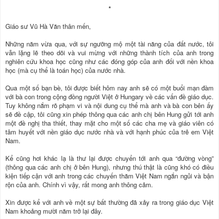
*
Giáo sư Vũ Hà Văn thân mến,
Những năm vừa qua, với sự ngưỡng mộ một tài năng của đất nước, tôi
vẫn lặng lẽ theo dõi và vui mừng với những thành tích của anh trong
nghiên cứu khoa học cũng như các đóng góp của anh đối với nền khoa
học (mà cụ thể là toán học) của nước nhà.
Qua một số bạn bè, tôi được biết hôm nay anh sẽ có một buổi mạn đàm
với bà con trong cộng đồng người Việt ở Hungary về các vấn đề giáo dục.
Tuy không nắm rõ phạm vi và nội dung cụ thể mà anh và bà con bên ấy
sẽ đề cập, tôi cũng xin phép thông qua các anh chị bên Hung gửi tới anh
một đề nghị tha thiết, thay mặt cho một số các cha mẹ và giáo viên có
tâm huyết với nền giáo dục nước nhà và với hạnh phúc của trẻ em Việt
Nam.
Kể cũng hơi khác lạ là thư lại được chuyển tới anh qua “đường vòng”
(thông qua các anh chị ở bên Hung), nhưng thú thật là cũng khó có điều
kiện tiếp cận với anh trong các chuyến thăm Việt Nam ngắn ngủi và bận
rộn của anh. Chính vì vậy, rất mong anh thông cảm.
Xin được kể với anh về một sự bất thường đã xảy ra trong giáo dục Việt
Nam khoảng mười năm trở lại đây.