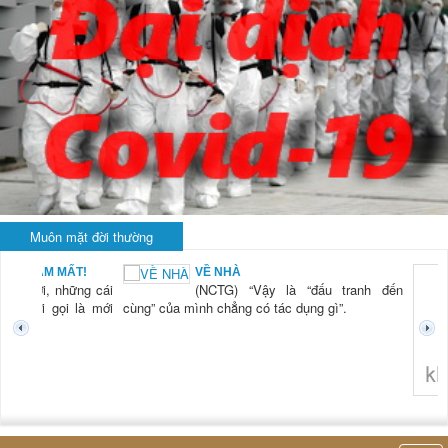
Muôn mặt đời thường
VỀ NHÀ
ái
(NCTG) “Vậy là “đấu tranh đến
ới
cùng” của mình chẳng có tác dụng gì”.
không nghĩ tới bất kỳ điề