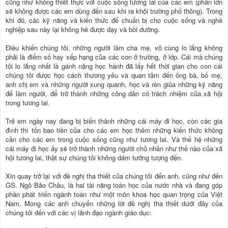
cũng như không thiết thực với cuộc sống tương lai của các em (phần lớn
sẽ không được các em dùng đến sau khi ra khỏi trường phổ thông). Trong
khi đó, các kỹ năng và kiến thức để chuẩn bị cho cuộc sống và nghề
nghiệp sau này lại không hề được dạy và bồi dưỡng.
Điều khiến chúng tôi, những người làm cha mẹ, vô cùng lo lắng không
phải là điểm số hay xếp hạng của các con ở trường, ở lớp. Cái mà chúng
tôi lo lắng nhất là gánh nặng học hành đã lấy hết thời gian cho con cái
chúng tôi được học cách thương yêu và quan tâm đến ông bà, bố mẹ,
anh chị em và những người xung quanh, học và rèn giũa những kỹ năng
để làm người, để trở thành những công dân có trách nhiệm của xã hội
trong tương lai.
Trẻ em ngày nay đang bị biến thành những cái máy đi học, còn các gia
đình thì tốn bao tiền của cho các em học thêm những kiến thức không
cần cho các em trong cuộc sống cũng như tương lai. Và thế hệ những
cái máy đi học ấy sẽ trở thành những người chủ nhân như thế nào của xã
hội tương lai, thật sự chúng tôi không dám tưởng tượng đến.
Xin quay trở lại với đề nghị tha thiết của chúng tôi đến anh, cũng như đến
GS. Ngô Bảo Châu, là hai tài năng toán học của nước nhà và đang góp
phần phát triển ngành toán như một môn khoa học quan trọng của Việt
Nam. Mong các anh chuyển những lời đề nghị tha thiết dưới đây của
chúng tôi đến với các vị lãnh đạo ngành giáo dục: