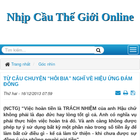
Nhịp Cầu Thế Giới Online
Trang nhất
Góc nhìn
TỪ CÂU CHUYỆN “HÔI BIA” NGHĨ VỀ HIỆU ỨNG ĐÁM
ĐÔNG
Thứ hai - 16/12/2013 07:59
(NCTG) “Việc hoàn tiền là TRÁCH NHIỆM của anh Hậu chứ
không phải là đạo đức hay lòng tốt gì cả. Anh có nghĩa vụ
phải thực hiện việc hoàn trả đó. Và anh càng không được
phép tự ý sử dụng bất kỳ một phần nào trong số tiền ấy để
làm bất cứ điều gì - kể cả làm từ thiện - khi chưa được sự
đồng ý của những người gửi tiền”.