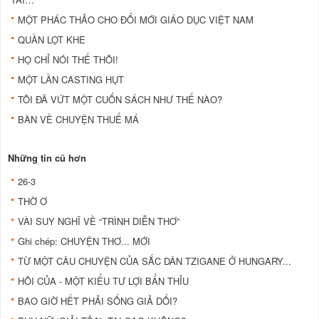
MỘT PHÁC THẢO CHO ĐỔI MỚI GIÁO DỤC VIỆT NAM
QUẦN LỌT KHE
HỌ CHỈ NÓI THẾ THÔI!
MỘT LẦN CASTING HỤT
TÔI ĐÃ VỨT MỘT CUỐN SÁCH NHƯ THẾ NÀO?
BÀN VỀ CHUYỆN THUẾ MÁ
Những tin cũ hơn
26-3
THỜ Ơ
VÀI SUY NGHĨ VỀ “TRÌNH DIỄN THƠ”
Ghi chép: CHUYỆN THƠ... MỚI
TỪ MỘT CÂU CHUYỆN CỦA SẮC DÂN TZIGANE Ở HUNGARY...
HÔI CỦA - MỘT KIỂU TƯ LỢI BẨN THỈU
BAO GIỜ HẾT PHẢI SỐNG GIẢ DỐI?