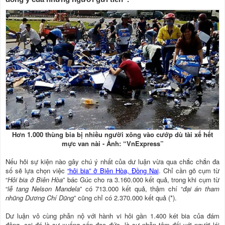
Hơn 1.000 thùng bia bị nhiều người xông vào cướp dù tài xế hết
mực van nài - Ảnh: “VnExpress”
Nếu hỏi sự kiện nào gây chú ý nhất của dư luận vừa qua chắc chắn đa
số sẽ lựa chọn việc
“hôi bia” ở Biên Hòa, Đồng Nai
. Chỉ cần gõ cụm từ
“
Hôi bia ở Biên Hòa
” bác Gúc cho ra 3.160.000 kết quả, trong khi cụm từ
“
lễ tang Nelson Mandela
” có 713.000 kết quả, thậm chí “
đại án tham
nhũng Dương Chí Dũng
” cũng chỉ có 2.370.000 kết quả (*).
Dư luận vô cùng phẫn nộ với hành vi hôi gần 1.400 két bia của đám
đông, coi đó là sự xuống cấp đạo đức, là sự nhẫn tâm đối với người lái