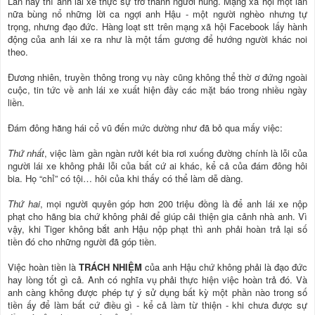
Lần này thì anh lái xe thực sự trở thành người hùng. Mạng xã hội một lần
nữa bùng nổ những lời ca ngợi anh Hậu - một người nghèo nhưng tự
trọng, nhưng đạo đức. Hàng loạt stt trên mạng xã hội Facebook lấy hành
động của anh lái xe ra như là một tấm gương để hướng người khác noi
theo.
Đương nhiên, truyền thông trong vụ này cũng không thể thờ ơ đứng ngoài
cuộc, tin tức về anh lái xe xuất hiện đầy các mặt báo trong nhiều ngày
liền.
Đám đông hăng hái cổ vũ đến mức dường như đã bỏ qua mấy việc:
Thứ nhất
, việc làm gần ngàn rưởi két bia rơi xuống đường chính là lỗi của
người lái xe không phải lỗi của bất cứ ai khác, kể cả của đám đông hôi
bia. Họ “chỉ” có tội… hôi của khi thấy có thể làm dễ dàng.
Thứ hai
, mọi người quyên góp hơn 200 triệu đồng là để anh lái xe nộp
phạt cho hãng bia chứ không phải để giúp cải thiện gia cảnh nhà anh. Vì
vậy, khi Tiger không bắt anh Hậu nộp phạt thì anh phải hoàn trả lại số
tiền đó cho những người đã góp tiền.
Việc hoàn tiền là
TRÁCH NHIỆM
của anh Hậu chứ không phải là đạo đức
hay lòng tốt gì cả. Anh có nghĩa vụ phải thực hiện việc hoàn trả đó. Và
anh càng không được phép tự ý sử dụng bất kỳ một phần nào trong số
tiền ấy để làm bất cứ điều gì - kể cả làm từ thiện - khi chưa được sự