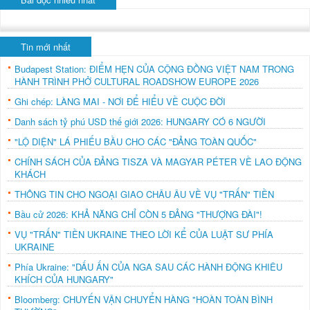
Tin mới nhất
Budapest Station: ĐIỂM HẸN CỦA CỘNG ĐỒNG VIỆT NAM TRONG
HÀNH TRÌNH PHỞ CULTURAL ROADSHOW EUROPE 2026
Ghi chép: LÀNG MAI - NƠI ĐỂ HIỂU VỀ CUỘC ĐỜI
Danh sách tỷ phú USD thế giới 2026: HUNGARY CÓ 6 NGƯỜI
"LỘ DIỆN" LÁ PHIẾU BẦU CHO CÁC "ĐẢNG TOÀN QUỐC"
CHÍNH SÁCH CỦA ĐẢNG TISZA VÀ MAGYAR PÉTER VỀ LAO ĐỘNG
KHÁCH
THÔNG TIN CHO NGOẠI GIAO CHÂU ÂU VỀ VỤ "TRẤN" TIỀN
Bầu cử 2026: KHẢ NĂNG CHỈ CÒN 5 ĐẢNG "THƯỢNG ĐÀI"!
VỤ "TRẤN" TIỀN UKRAINE THEO LỜI KỂ CỦA LUẬT SƯ PHÍA
UKRAINE
Phía Ukraine: "DẤU ẤN CỦA NGA SAU CÁC HÀNH ĐỘNG KHIÊU
KHÍCH CỦA HUNGARY"
Bloomberg: CHUYẾN VẬN CHUYỂN HÀNG "HOÀN TOÀN BÌNH