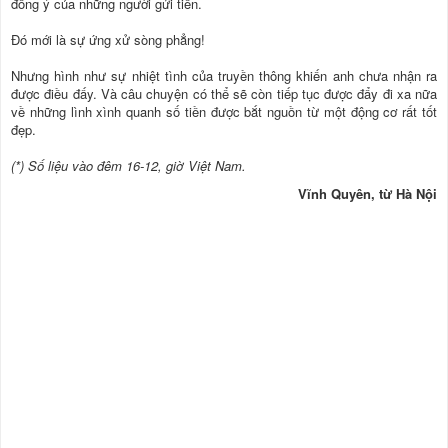
đồng ý của những người gửi tiền.
Đó mới là sự ứng xử sòng phẳng!
Nhưng hình như sự nhiệt tình của truyền thông khiến anh chưa nhận ra
được điều đấy. Và câu chuyện có thể sẽ còn tiếp tục được đẩy đi xa nữa
về những lình xình quanh số tiền được bắt nguồn từ một động cơ rất tốt
đẹp.
(*) Số liệu vào đêm 16-12, giờ Việt Nam.
Vĩnh Quyên, từ Hà Nội