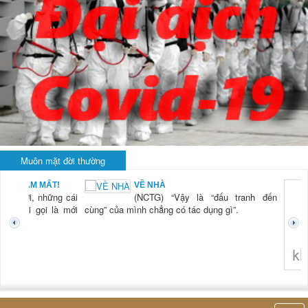
Muôn mặt đời thường
BẠN NAM MẤT!
VỀ NHÀ
TG) “Xời, những cái
(NCTG) “Vậy là “đấu tranh đến
tươi mới gọi là mới
cùng” của mình chẳng có tác dụng gì”.
không 