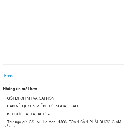
Tweet
Những tin mới hơn
GÓI MÌ CHÍNH VÀ CÁI NÓN
BÀN VỀ QUYỀN MIỄN TRỪ NGOẠI GIAO
KHI CỰU ĐẠI TÁ RA TÒA
Thư ngỏ gửi GS. Vũ Hà Văn: “MÔN TOÁN CẦN PHẢI ĐƯỢC GIẢM
TẢI…”