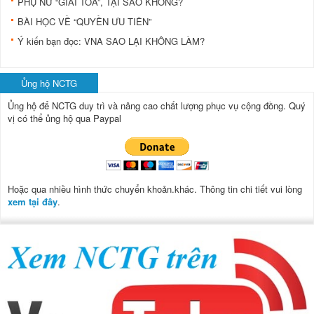
PHỤ NỮ “GIẢI TỎA”, TẠI SAO KHÔNG?
BÀI HỌC VỀ “QUYỀN ƯU TIÊN”
Ý kiến bạn đọc: VNA SAO LẠI KHÔNG LÀM?
Ủng hộ NCTG
Ủng hộ để NCTG duy trì và nâng cao chất lượng phục vụ cộng đồng.
Quý
vị có thể ủng hộ qua Paypal
Hoặc qua nhiều hình thức chuyển khoản.khác. Thông tin chi tiết vui lòng
xem tại đây
.