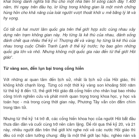
khai trong danh nghĩa trả thù cho một nhà tiên tri sống cách đây 1.400
năm, thì ngay trên đầu họ, lơ lửng trong không gian là một minh chứng
hùng hồn cho khả năng của loài người vượt thoát khỏi u mê bằng lý lẽ và
hy vọng.
Có tất cả hai mươi lăm quốc gia trên thế giới hợp sức cùng nhau xây
dựng nên trạm không gian này. Họ từng là kẻ thù của nhau, đánh sống
đánh chết qua nhiều thế kỷ vì Thượng đế và vàng; họ từng là kẻ thù của
nhau trong cuộc Chiến Tranh Lạnh ở thế kỷ trước; họ bao gồm những
quốc gia lớn và nhỏ. Nhưng không một quốc gia nào đến từ thế giới Hồi
giáo
”.
Từ vàng son, đến lụn bại trong cống hiến
Với những ai quan tâm đến lịch sử, nhất là lịch sử của Hồi giáo, thì
không khỏi chạnh lòng. Từng có một thời kỳ vàng son khoảng 500 năm
từ thế kỷ 8 đến 13, thế giới Hồi giáo đã cống hiến cho nhân loại bao nhiêu
công trình nghiên cứu và phát minh quan trọng trong khoa học, y học và
toán học - mà trong cùng thời gian này, Phương Tây vẫn còn đắm chìm
trong tăm tối.
Nhưng từ thế kỷ 14 trở đi, các cống hiến khoa học của người Hồi bắt đầu
thưa dần dần và cuối cùng trở nên câm lặng. Để rồi qua thế kỷ 20, và 21
này, nhiều người dân trên thế giới khi nghe nói về các nước Hồi giáo thì
đều có một cảm tưởng chung: đây là một thế giới lạc hậu, nghèo nàn và