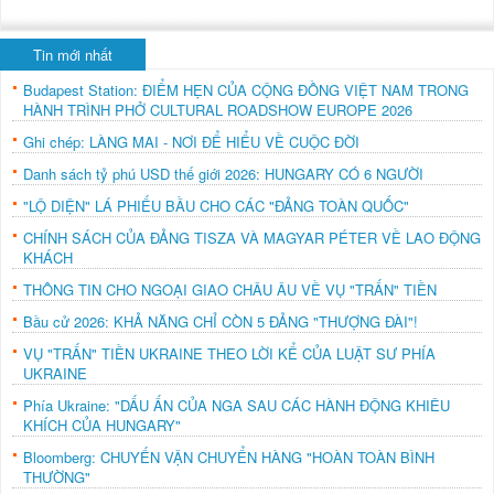
Tin mới nhất
Budapest Station: ĐIỂM HẸN CỦA CỘNG ĐỒNG VIỆT NAM TRONG
HÀNH TRÌNH PHỞ CULTURAL ROADSHOW EUROPE 2026
Ghi chép: LÀNG MAI - NƠI ĐỂ HIỂU VỀ CUỘC ĐỜI
Danh sách tỷ phú USD thế giới 2026: HUNGARY CÓ 6 NGƯỜI
"LỘ DIỆN" LÁ PHIẾU BẦU CHO CÁC "ĐẢNG TOÀN QUỐC"
CHÍNH SÁCH CỦA ĐẢNG TISZA VÀ MAGYAR PÉTER VỀ LAO ĐỘNG
KHÁCH
THÔNG TIN CHO NGOẠI GIAO CHÂU ÂU VỀ VỤ "TRẤN" TIỀN
Bầu cử 2026: KHẢ NĂNG CHỈ CÒN 5 ĐẢNG "THƯỢNG ĐÀI"!
VỤ "TRẤN" TIỀN UKRAINE THEO LỜI KỂ CỦA LUẬT SƯ PHÍA
UKRAINE
Phía Ukraine: "DẤU ẤN CỦA NGA SAU CÁC HÀNH ĐỘNG KHIÊU
KHÍCH CỦA HUNGARY"
Bloomberg: CHUYẾN VẬN CHUYỂN HÀNG "HOÀN TOÀN BÌNH
THƯỜNG"