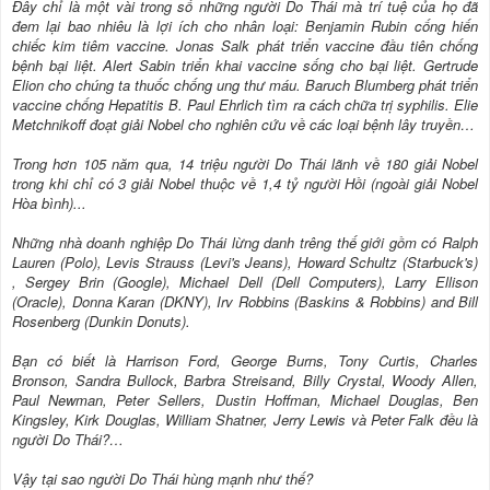
Đây chỉ là một vài trong số những người Do Thái mà trí tuệ của họ đã
đem lại bao nhiêu là lợi ích cho nhân loại: Benjamin Rubin cống hiến
chiếc kim tiêm vaccine. Jonas Salk phát triển vaccine đầu tiên chống
bệnh bại liệt. Alert Sabin triển khai vaccine sống cho bại liệt. Gertrude
Elion cho chúng ta thuốc chống ung thư máu. Baruch Blumberg phát triển
vaccine chống Hepatitis B. Paul Ehrlich tìm ra cách chữa trị syphilis. Elie
Metchnikoff đoạt giải Nobel cho nghiên cứu về các loại bệnh lây truyền…
Trong hơn 105 năm qua, 14 triệu người Do Thái lãnh về 180 giải Nobel
trong khi chỉ có 3 giải Nobel thuộc về 1,4 tỷ người Hồi (ngoài giải Nobel
Hòa bình)...
Những nhà doanh nghiệp Do Thái lừng danh trêng thế giới gồm có Ralph
Lauren (Polo), Levis Strauss (Levi's Jeans), Howard Schultz (Starbuck's)
, Sergey Brin (Google), Michael Dell (Dell Computers), Larry Ellison
(Oracle), Donna Karan (DKNY), Irv Robbins (Baskins & Robbins) and Bill
Rosenberg (Dunkin Donuts).
Bạn có biết là Harrison Ford, George Burns, Tony Curtis, Charles
Bronson, Sandra Bullock, Barbra Streisand, Billy Crystal, Woody Allen,
Paul Newman, Peter Sellers, Dustin Hoffman, Michael Douglas, Ben
Kingsley, Kirk Douglas, William Shatner, Jerry Lewis và Peter Falk đều là
người Do Thái?…
Vậy tại sao người Do Thái hùng mạnh như thế?