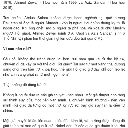
1979, Ahmed Zewail - Hóa học năm 1999 và Aziz Sancar - Hóa học
2015).
Tuy nhiên, Abdus Salam không được hoan nghênh tại quê hương
Pakistan vì ông là người Ahmadi - vốn bị người Hồi chính thống kỳ thị là
ngoại đạo. Khi ông chết, mộ bị người ta phá hoại và xóa đi chữ Muslim
(người Hồi giáo). Ahmed Zewail (sinh ở Ai Cập) và Aziz Sancar (sinh ở
Thổ Nhĩ Kỳ) phần lớn thời gian nghiên cứu đều trải qua ở Mỹ.
Vì sao nên nỗi?
Câu hỏi không thể tránh được là: hơn 700 năm qua kể từ thế kỷ 14,
chuyện gì đã xảy ra với thế giới Hồi giáo? Tại sao từ một vầng thái dương
sáng chói trên bầu trời khoa học, thế giới Hồi giáo giờ đây chỉ còn leo lét
như ánh sáng phát ra từ một ngọn nến?
Thật không dễ dàng trả lời.
Không ít người đưa ra các giả thuyết khác nhau. Một giả thuyết cho rằng
sự thịnh suy của một nền văn minh là chuyện bình thường - nền văn
minh Hồi giáo đã từng có một thời kỳ rực rỡ, bây giờ suy tàn là điều tự
nhiên.
Một giả thuyết khác liên quan nhiều đến kinh tế, và thường được dùng để
giải thích tại sao có quá ít giải Nobel đến từ các quốc gia thuộc khối Hồi