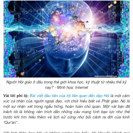
Người Hồi giáo ở đâu trong thế giới khoa học, kỹ thuật từ nhiều thế kỷ
nay? - Minh họa: Internet
Vài lời phi lộ:
Bài viết đầu tiên của tôi liên quan đến đạo Hồi
là một cảm
xúc cá nhân của người ngoại đạo, với chút hiểu biết về Phật giáo. Nó là
một sự nhận xét trong ngẫu hứng, hoàn toàn chủ quan. Một vài bạn đã
trách tôi là không nên trích dẫn những câu mang tính bạo lực như thế
trước khi tìm hiểu thêm về lịch sử cũng như bối cảnh ra đời của kinh
“Qur’an”.
Với tinh thần học hỏi và không ngừng tìm hiểu, tôi khuyến khích mọi