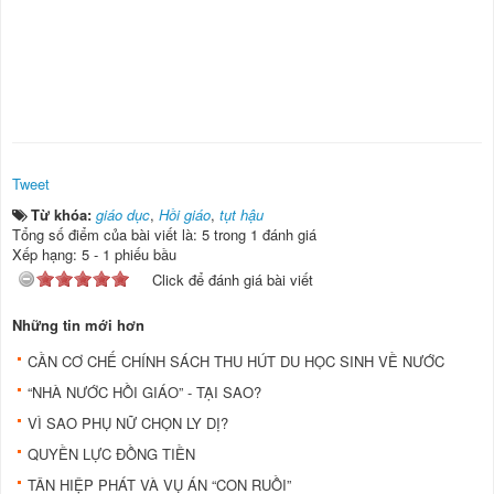
Tweet
Từ khóa:
giáo dục
,
Hồi giáo
,
tụt hậu
Tổng số điểm của bài viết là: 5 trong 1 đánh giá
Xếp hạng:
5
-
1
phiếu bầu
Click để đánh giá bài viết
Những tin mới hơn
CẦN CƠ CHẾ CHÍNH SÁCH THU HÚT DU HỌC SINH VỀ NƯỚC
“NHÀ NƯỚC HỒI GIÁO” - TẠI SAO?
VÌ SAO PHỤ NỮ CHỌN LY DỊ?
QUYỀN LỰC ĐỒNG TIỀN
TÂN HIỆP PHÁT VÀ VỤ ÁN “CON RUỒI”