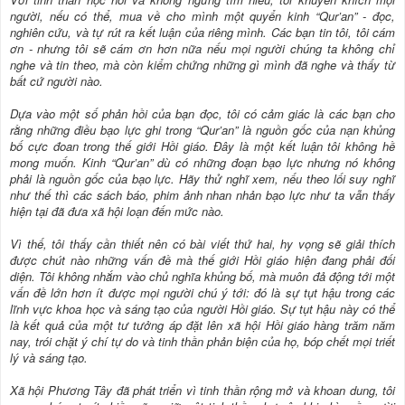
người, nếu có thể, mua về cho mình một quyển kinh “Qur’an” - đọc,
nghiên cứu, và tự rút ra kết luận của riêng mình. Các bạn tin tôi, tôi cám
ơn - nhưng tôi sẽ cám ơn hơn nữa nếu mọi người chúng ta không chỉ
nghe và tin theo, mà còn kiểm chứng những gì mình đã nghe và thấy từ
bất cứ người nào.
Dựa vào một số phản hồi của bạn đọc, tôi có cảm giác là các bạn cho
rằng những điều bạo lực ghi trong “Qur’an” là nguồn gốc của nạn khủng
bố cực đoan trong thế giới Hồi giáo. Đây là một kết luận tôi không hề
mong muốn. Kinh “Qur’an” dù có những đoạn bạo lực nhưng nó không
phải là nguồn gốc của bạo lực. Hãy thử nghĩ xem, nếu theo lối suy nghĩ
như thế thì các sách báo, phim ảnh nhan nhản bạo lực như ta vẫn thấy
hiện tại đã đưa xã hội loạn đến mức nào.
Vì thế, tôi thấy cần thiết nên có bài viết thứ hai, hy vọng sẽ giải thích
được chút nào những vấn đề mà thế giới Hồi giáo hiện đang phải đối
diện. Tôi không nhắm vào chủ nghĩa khủng bố, mà muôn đả động tới một
vấn đề lớn hơn ít được mọi người chú ý tới: đó là sự tụt hậu trong các
lĩnh vực khoa học và sáng tạo của người Hồi giáo. Sự tụt hậu này có thể
là kết quả của một tư tưởng áp đặt lên xã hội Hồi giáo hàng trăm năm
nay, trói chặt ý chí tự do và tinh thần phản biện của họ, bóp chết mọi triết
lý và sáng tạo.
Xã hội Phương Tây đã phát triển vì tinh thần rộng mở và khoan dung, tôi