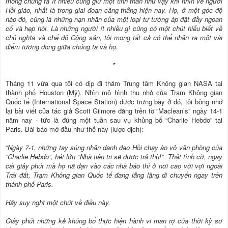
mong chúng ta ít nhiều cũng giữ một tinh thần như vậy khi nhìn về người
Hồi giáo, nhất là trong giai đoạn căng thẳng hiện nay. Họ, ở một góc độ
nào đó, cũng là những nạn nhân của một loại tư tưởng áp đặt đầy ngoan
cố và hẹp hòi. Là những người ít nhiều gì cũng có một chút hiểu biết về
chủ nghĩa và chế độ Cộng sản, tôi mong tất cả có thể nhận ra một vài
điểm tương đồng giữa chúng ta và họ.
*
Tháng 11 vừa qua tôi có dịp đi thăm Trung tâm Không gian NASA tại
thành phố Houston (Mỹ). Nhìn mô hình thu nhỏ của Trạm Không gian
Quốc tế (International Space Station) được trưng bày ở đó, tôi bỗng nhớ
lại bài viết của tác giả Scott Gilmore đăng trên tờ “Maclean’s” ngày 14-1
năm nay - tức là đúng một tuần sau vụ khủng bố “Charlie Hebdo” tại
Paris. Bài báo mở đầu như thế này (lược dịch):
“
Ngày 7-1, những tay súng nhân danh đạo Hồi chạy ào vô văn phòng của
“Charlie Hebdo”, hét lớn “Nhà tiên tri sẽ được trả thù!”. Thật tình cờ, ngay
cái giây phút mà họ nã đạn vào các nhà báo thì ở nơi cao vời vợi ngoài
Trái đất, Trạm Không gian Quốc tế đang lẳng lặng di chuyển ngay trên
thành phố Paris.
Hãy suy nghĩ một chút về điều này.
Giây phút những kẻ khủng bố thực hiện hành vi man rợ của thời kỳ sơ