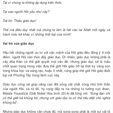
Tại vì chúng ta không áp dụng kiến thức.
…
Tại sao người Hồi yếu như vậy?
Trả lời: Thiếu giáo dục!
Thế mà điều duy nhất mà chúng ta làm là hét vào tai Allah mỗi ngày và
trách móc kẻ khác vì những thất bại của mình
”.
Vai trò của giáo dục
Hầu hết những người ưu tư với vận mệnh của Hồi giáo đều đồng ý ở một
điểm: người Hồi cần thúc đẩy giáo dục. Dĩ nhiên, giáo dục không phải là
cây đũa thần có thể giải quyết mọi vấn đề, nhưng giáo dục sẽ là mấu
chốt quan trọng trong việc đưa thế giới Hồi giáo trở lại thời kỳ vàng son
trong khoa học và sáng tạo, hoặc ít nhất, cũng giúp thế giới Hồi giáo đuổi
kịp với Phương Tây trong lãnh vực này.
Giáo dục cũng sẽ giúp nâng cao đời sống vật chất cũng như tinh thần
của người Hồi, và từ đó, hy vọng đẩy ra rìa những tư tưởng cực đoan.
Malala Yousafzai (Giải Nobel Hòa bình 2014) đã từng nói: “
Súng đạn chỉ
có thể giết kẻ khủng bố, nhưng với giáo dục ta có thể tiêu diệt chủ nghĩa
khủng bố
”.
Nhưng giáo dục không vẫn chưa đủ, mà song song phải là một sự cải tổ