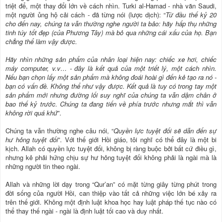
triệt để, một thay đổi lớn về cách nhìn. Turki al-Hamad - nhà văn Saudi,
một người ủng hộ cải cách - đã từng nói (lược dịch): “
Từ đầu thế kỷ 20
cho đến nay, chúng ta vẫn thường nghe người ta bảo: hãy hấp thụ những
tinh túy tốt đẹp (của Phương Tây) mà bỏ qua những cái xấu của họ. Bạn
chẳng thể làm vậy được.
Hãy nhìn những sản phẩm của nhân loại hiện nay: chiếc xe hơi, chiếc
máy computer, v.v… - đây là kết quả của một triết lý, một cách nhìn.
Nếu bạn chọn lấy một sản phẩm mà không đoái hoài gì đến kẻ tạo ra nó -
bạn có vấn đề. Không thể như vậy được. Kết quả là tuy có trong tay một
sản phẩm mới nhưng đường lối suy nghĩ của chúng ta vẫn dậm chân ở
bao thế kỷ trước. Chúng ta đang tiến về phía trước nhưng mắt thì vẫn
không rời quá khứ
”.
Chúng ta vẫn thường nghe câu nói, “
Quyền lực tuyệt đối sẽ dẫn đến sự
hư hỏng tuyệt đối
”. Với thế giới Hồi giáo, tôi nghĩ có thể đây là một bi
kịch. Allah có quyền lực tuyệt đối, không bị ràng buộc bởi bất cứ điều gì,
nhưng kẻ phải hứng chịu sự hư hỏng tuyệt đối không phải là ngài mà là
những người tin theo ngài.
Allah và những lời dạy trong “Qur’an” có mặt từng giây từng phút trong
đời sống của người Hồi, can thiệp vào tất cả những việc lớn bé xảy ra
trên thế giới. Không một định luật khoa học hay luật pháp thế tục nào có
thể thay thế ngài - ngài là định luật tối cao và duy nhất.