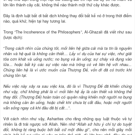
lớn lên thành cây cải, không thể nào thành một thứ cây khác được.
Đây là định luật bất di bất dịch không thay đổi bất kể nó ở trong thời điểm
nào, quá khứ, hiện tại hay tương lai.
Trong “The Incoherence of the Philosophers”, Al-Ghazali đã viết như sau
(lược dịch):
“
Trong cách nhìn của chúng tôi, mối liên hệ giữa cái mà ta tin là nguyên
nhân và hệ quả là không cần thiết… Lấy ví dụ của hai sự việc, như giải
tỏa cơn khát và uống nước; no bụng và ăn uống; sự cháy và đụng vào
lửa… hoặc bất kỳ các sự việc nào mà trông có vẻ liên hệ với nhau...
Chúng liên hệ là vì ước muốn của Thượng Đế, vốn dĩ đã có trước khi
chúng tồn tại.
Nếu việc này xảy ra sau việc kia, đó là vì Thượng Đế đã khiến chúng
như vậy, chứ không phải là vì mối liên hệ ấy là cần thiết và không thể
thay đổi. (Thượng Đế) hoàn toàn có quyền năng khiến một người no bụng
mà không cần ăn uống, hoặc chết khi chưa bị cắt đầu, hoặc một người
vẫn sống ngay cả khi đầu đã bị cắt
…”.
Với cách nhìn như vậy, Asharites cho rằng những quy luật thuộc về tự
nhiên là đi trái ngược với Allah. Nên nhớ “
Allah sở hữu ý chí tự do tuyệt
đối, không bị ràng buộc bởi bất cứ một điều gì
”, cho nên mỗi giây mỗi
phút, bất kể sự việc gì xảy ra trên thế giới, dù lớn hay nhỏ, đều do sự