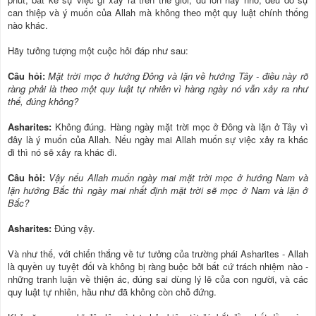
can thiệp và ý muốn của Allah mà không theo một quy luật chính thống
nào khác.
Hãy tưởng tượng một cuộc hỏi đáp như sau:
Câu hỏi:
Mặt trời mọc ở hướng Đông và lặn về hướng Tây - điều này rõ
ràng phải là theo một quy luật tự nhiên vì hàng ngày nó vẫn xảy ra như
thế, đúng không?
Asharites:
Không đúng. Hàng ngày mặt trời mọc ở Đông và lặn ở Tây vì
đây là ý muốn của Allah. Nếu ngày mai Allah muốn sự việc xảy ra khác
đi thì nó sẽ xảy ra khác đi.
Câu hỏi:
Vậy nếu Allah muốn ngày mai mặt trời mọc ở hướng Nam và
lặn hướng Bắc thì ngày mai nhất định mặt trời sẽ mọc ở Nam và lặn ở
Bắc?
Asharites:
Đúng vậy.
Và như thế, với chiến thắng về tư tưởng của trường phái Asharites - Allah
là quyền uy tuyệt đối và không bị ràng buộc bởi bất cứ trách nhiệm nào -
những tranh luận về thiện ác, đúng sai dùng lý lẽ của con người, và các
quy luật tự nhiên, hầu như đã không còn chỗ đứng.