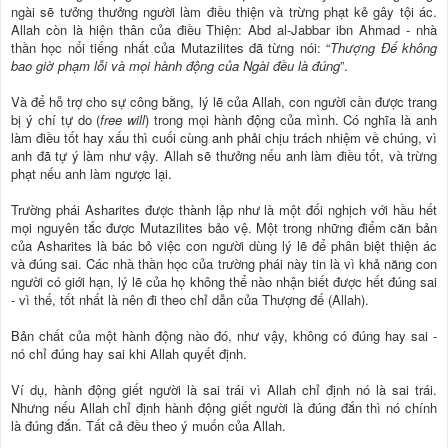
ngài sẽ tưởng thưởng người làm điều thiện và trừng phạt kẻ gây tội ác.
Allah còn là hiện thân của điều Thiện: Abd al-Jabbar ibn Ahmad - nhà
thần học nổi tiếng nhất của Mutazilites đã từng nói: “
Thượng Đế không
bao giờ phạm lỗi và mọi hành động của Ngài đều là đúng
”.
Và để hỗ trợ cho sự công bằng, lý lẽ của Allah, con người cần được trang
bị ý chí tự do (
free will
) trong mọi hành động của mình. Có nghĩa là anh
làm điều tốt hay xấu thì cuối cùng anh phải chịu trách nhiệm về chúng, vì
anh đã tự ý làm như vậy. Allah sẽ thưởng nếu anh làm điều tốt, và trừng
phạt nếu anh làm ngược lại.
Trường phái Asharites được thành lập như là một đối nghịch với hầu hết
mọi nguyên tắc được Mutazilites bảo vệ. Một trong những điểm căn bản
của Asharites là bác bỏ việc con người dùng lý lẽ để phân biệt thiện ác
và đúng sai. Các nhà thần học của trường phái này tin là vì khả năng con
người có giới hạn, lý lẽ của họ không thể nào nhận biết được hết đúng sai
- vì thế, tốt nhất là nên đi theo chỉ dẫn của Thượng đế (Allah).
Bản chất của một hành động nào đó, như vậy, không có đúng hay sai -
nó chỉ đúng hay sai khi Allah quyết định.
Ví dụ, hành động giết người là sai trái vì Allah chỉ định nó là sai trái.
Nhưng nếu Allah chỉ định hành động giết người là đúng đắn thì nó chính
là đúng đắn. Tất cả đều theo ý muốn của Allah.