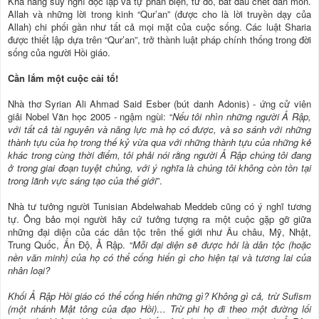
Khả năng suy nghĩ độc lập và tự phản biện, từ đó, bắt đầu chết dần mòn.
Allah và những lời trong kinh “Qur’an” (được cho là lời truyền dạy của
Allah) chi phối gần như tất cả mọi mặt của cuộc sống. Các luật Sharia
được thiết lập dựa trên “Qur’an”, trở thành luật pháp chính thống trong đời
sống của người Hồi giáo.
Cần lắm một cuộc cải tổ!
Nhà thơ Syrian Ali Ahmad Said Esber (bút danh Adonis) - ứng cử viên
giải Nobel Văn học 2005 - ngậm ngùi: “
Nếu tôi nhìn những người Ả Rập,
với tất cả tài nguyên và năng lực mà họ có được, và so sánh với những
thành tựu của họ trong thế kỷ vừa qua với những thành tựu của những kẻ
khác trong cùng thời điểm, tôi phải nói rằng người Ả Rập chúng tôi đang
ở trong giai đoạn tuyệt chủng, với ý nghĩa là chúng tôi không còn tồn tại
trong lãnh vực sáng tạo của thế giới
”.
Nhà tư tưởng người Tunisian Abdelwahab Meddeb cũng có ý nghĩ tương
tự. Ông bảo mọi người hãy cứ tưởng tượng ra một cuộc gặp gỡ giữa
những đại diện của các dân tộc trên thế giới như Âu châu, Mỹ, Nhật,
Trung Quốc, Ấn Độ, Ả Rập. “
Mỗi đại diện sẽ được hỏi là dân tộc (hoặc
nền văn minh) của họ có thể cống hiến gì cho hiện tại và tương lai của
nhân loại?
Khối Ả Rập Hồi giáo có thể cống hiến những gì? Không gì cả, trừ Sufism
(một nhánh Mật tông của đạo Hồi)… Trừ phi họ đi theo một đường lối