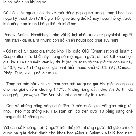
là nơi sản sinh khủng bố.
Cứ hỏi một người nào đó về một đóng góp quan trọng trong khoa học
hoặc kỹ thuật đến từ thế giới Hồi giáo trong thế kỷ này hoặc thế kỷ trước,
khả năng cao là họ không thể trả lời được.
Pervez Amirali Hoodbhoy - nhà vật lý hạt nhân (nuclear physicist) người
Pakistan - đã đưa ra những con số khiến người đọc phải suy nghĩ:
- Có tất cả 57 quốc gia thuộc khối Hồi giáo OIC (Organisation of Islamic
Cooperation). Từ khối này, trong số một ngàn người, chỉ có 8,5 khoa học
gia, kỹ sư và chuyên viên kỹ thuật (so với toàn bộ thế giới thì con số này
là 40,7, và với những quốc gia phát triển thuộc khối OECD (Mỹ, Canada,
Pháp, Đức, v.v…) nó là 139,3).
- Tổng số các bài viết về khoa học mà 46 quốc gia Hồi giáo đóng góp
cho thế giới chiếm khoảng 1,17%. Nhưng riêng đất nước Ấn Độ thì đã
đóng góp 1,66%; với Tây Ban Nha thì con số này là 1,48%.
- Con số những bằng sáng chế đến từ các quốc gia Hồi giáo cũng rất
nhỏ. Theo một thống kê, Pakistan chỉ có trên dưới 10 bằng sáng chế
trong suốt 43 năm qua.
Với dân số khoảng 1,6 tỷ người trên thế giới, nhưng người Hồi giáo chỉ có
được ba giải Nobel dành cho khoa học (Abdus Salam - Vật lý học năm