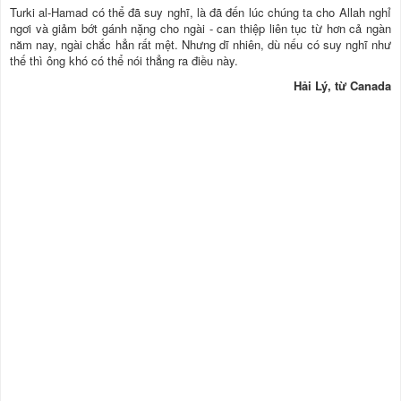
Turki al-Hamad có thể đã suy nghĩ, là đã đến lúc chúng ta cho Allah nghỉ
ngơi và giảm bớt gánh nặng cho ngài - can thiệp liên tục từ hơn cả ngàn
năm nay, ngài chắc hẳn rất mệt. Nhưng dĩ nhiên, dù nếu có suy nghĩ như
thế thì ông khó có thể nói thẳng ra điều này.
Hải Lý, từ Canada