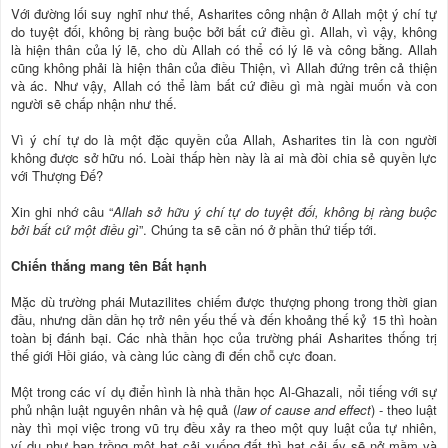
Với đường lối suy nghĩ như thế, Asharites công nhận ở Allah một ý chí tự
do tuyệt đối, không bị ràng buộc bởi bất cứ điều gì. Allah, vì vậy, không
là hiện thân của lý lẽ, cho dù Allah có thể có lý lẽ và công bằng. Allah
cũng không phải là hiện thân của điều Thiện, vì Allah đứng trên cả thiện
và ác. Như vậy, Allah có thể làm bất cứ điều gì mà ngài muốn và con
người sẽ chấp nhận như thế.
Vì ý chí tự do là một đặc quyền của Allah, Asharites tin là con người
không được sở hữu nó. Loài thấp hèn này là ai mà đòi chia sẻ quyền lực
với Thượng Đế?
Xin ghi nhớ câu “
Allah sở hữu ý chí tự do tuyệt đối, không bị ràng buộc
bởi bất cứ một điều gì
”. Chúng ta sẽ cần nó ở phần thứ tiếp tới.
Chiến thắng mang tên Bất hạnh
Mặc dù trường phái Mutazilites chiếm được thượng phong trong thời gian
đầu, nhưng dần dần họ trở nên yếu thế và đến khoảng thế kỷ 15 thì hoàn
toàn bị đánh bại. Các nhà thần học của trường phái Asharites thống trị
thế giới Hồi giáo, và càng lúc càng đi đến chỗ cực đoan.
Một trong các ví dụ điển hình là nhà thần học Al-Ghazali, nổi tiếng với sự
phủ nhận luật nguyên nhân và hệ quả (
law of cause and effect
) - theo luật
này thì mọi việc trong vũ trụ đều xảy ra theo một quy luật của tự nhiên,
ví dụ như bạn trồng một hạt cải xuống đất thì hạt cải ấy sẽ nở mầm và