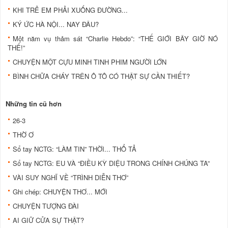
KHI TRẺ EM PHẢI XUỐNG ĐƯỜNG...
KÝ ỨC HÀ NỘI... NAY ĐÂU?
Một năm vụ thảm sát “Charlie Hebdo”: “THẾ GIỚI BÂY GIỜ NÓ
THẾ!”
CHUYỆN MỘT CỰU MINH TINH PHIM NGƯỜI LỚN
BÌNH CHỮA CHÁY TRÊN Ô TÔ CÓ THẬT SỰ CẦN THIẾT?
Những tin cũ hơn
26-3
THỜ Ơ
Sổ tay NCTG: “LÀM TIN” THỜI... THỔ TẢ
Sổ tay NCTG: EU VÀ “ĐIỀU KỲ DIỆU TRONG CHÍNH CHÚNG TA”
VÀI SUY NGHĨ VỀ “TRÌNH DIỄN THƠ”
Ghi chép: CHUYỆN THƠ... MỚI
CHUYỆN TƯỢNG ĐÀI
AI GIỮ CỬA SỰ THẬT?