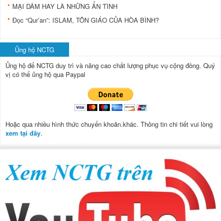
MẠI DÂM HAY LÀ NHỮNG ẨN TÌNH
Đọc “Qur’an”: ISLAM, TÔN GIÁO CỦA HÒA BÌNH?
Ủng hộ NCTG
Ủng hộ để NCTG duy trì và nâng cao chất lượng phục vụ cộng đồng.
Quý
vị có thể ủng hộ qua Paypal
Hoặc qua nhiều hình thức chuyển khoản.khác. Thông tin chi tiết vui lòng
xem tại đây
.