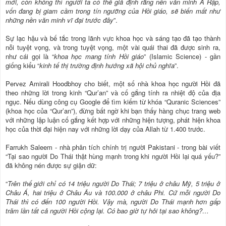
mới, còn không thì người ta có thể giả định rằng nền văn minh Ả Rập,
vốn đang bị giam cầm trong tín ngưỡng của Hồi giáo, sẽ biến mất như
những nền văn minh vĩ đại trước đây
”.
Sự lạc hậu và bế tắc trong lãnh vực khoa học và sáng tạo đã tạo thành
nỗi tuyệt vọng, và trong tuyệt vọng, một vài quái thai đã được sinh ra,
như cái gọi là “
khoa học mang tính Hồi giáo
” (Islamic Science) - gần
giống kiểu “
kinh tế thị trường định hướng xã hội chủ nghĩa
”.
Pervez Amirali Hoodbhoy cho biết, một số nhà khoa học người Hồi đã
theo những lời trong kinh “Qur’an” và cố gắng tính ra nhiệt độ của địa
ngục. Nếu dùng công cụ Google để tìm kiếm từ khóa “Quranic Sciences”
(khoa học của “Qur’an”), đừng bất ngờ khi bạn thấy hàng chục trang web
với những lập luận cố gắng kết hợp với những hiện tượng, phát hiện khoa
học của thời đại hiện nay với những lời dạy của Allah từ 1.400 trước.
Farrukh Saleem - nhà phân tích chính trị người Pakistani - trong bài viết
“Tại sao người Do Thái thật hùng mạnh trong khi người Hồi lại quá yếu?”
đã không nén được sự giận dữ:
“
Trên thế giới chỉ có 14 triệu người Do Thái; 7 triệu ở châu Mỹ, 5 triệu ở
Châu Á, hai triệu ở Châu Âu và 100.000 ở châu Phi. Cứ mỗi người Do
Thái thì có đến 100 người Hồi. Vậy mà, người Do Thái mạnh hơn gấp
trăm lần tất cả người Hồi cộng lại. Có bao giờ tự hỏi tại sao không?…