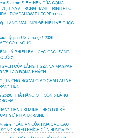
est Station: ĐIỂM HẸN CỦA CỘNG
 VIỆT NAM TRONG HÀNH TRÌNH PHỞ
URAL ROADSHOW EUROPE 2026
hép: LÀNG MAI - NƠI ĐỂ HIỂU VỀ CUỘC
ách tỷ phú USD thế giới 2026:
ARY CÓ 6 NGƯỜI
IỆN" LÁ PHIẾU BẦU CHO CÁC "ĐẢNG
 QUỐC"
H SÁCH CỦA ĐẢNG TISZA VÀ MAGYAR
R VỀ LAO ĐỘNG KHÁCH
G TIN CHO NGOẠI GIAO CHÂU ÂU VỀ
RẤN" TIỀN
ử 2026: KHẢ NĂNG CHỈ CÒN 5 ĐẢNG
NG ĐÀI"!
RẤN" TIỀN UKRAINE THEO LỜI KỂ
LUẬT SƯ PHÍA UKRAINE
Ukraine: "DẤU ẤN CỦA NGA SAU CÁC
 ĐỘNG KHIÊU KHÍCH CỦA HUNGARY"