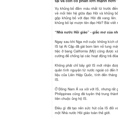
tại và còn có phần lớn mạnh hơn”
Vụ khủng bố đẫm máu nhất từ trước đến n
về mối liên hệ giữa đạo Hồi và khủng bố
gộp khủng bố với đạo Hồi đã vang lên.
khủng bố lại mượn tên đạo Hồi? Bài viết 
“Nhà nước Hồi giáo” - giấc mơ của n
Ngay sau khi Nga mở cuộc không kích chố
IS tại Ai Cập đã gài bom làm nổ tung má
tiệc ở bang California (Mỹ) cũng được x
cường để chống lại các hoạt động trả đũ
Không phải chỉ bây giờ IS mới nhận được
quân tình nguyện từ nước ngoài có đến h
liệu của Liên Hiệp Quốc, tính đến tháng
IS.
Ở Đông Nam Á xa xôi với IS, nhưng rất g
Philippines cũng đã tuyên thệ trung thàn
tiền chuộc ủng hộ IS.
Điều gì đã tạo nên sức hút của IS đối v
một Nhà nước Hồi giáo toàn thế giới.