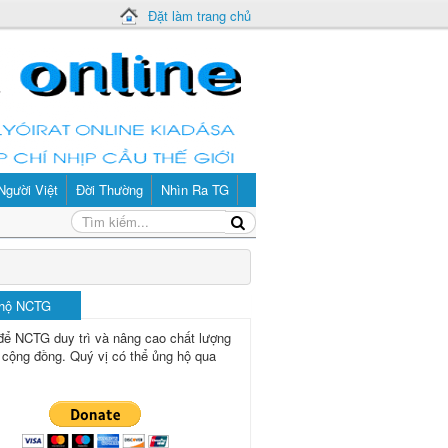
Đặt làm trang chủ
Người Việt
Đời Thường
Nhìn Ra TG
 hộ NCTG
để NCTG duy trì và nâng cao chất lượng
 cộng đồng.
Quý vị có thể ủng hộ qua