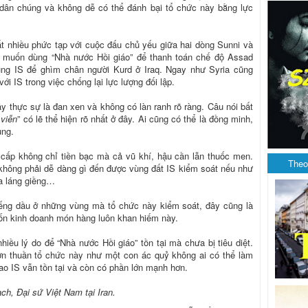
 dân chúng và không dễ có thể đánh bại tổ chức này bằng lực
ất nhiều phức tạp với cuộc đấu chủ yếu giữa hai dòng Sunni và
ni muốn dùng “Nhà nước Hồi giáo” để thanh toán chế độ Assad
ùng IS để ghìm chân người Kurd ở Iraq. Ngay như Syria cũng
ới IS trong việc chống lại lực lượng đối lập.
ây thực sự là đan xen và không có làn ranh rõ ràng. Câu nói bất
 viễn
” có lẽ thể hiện rõ nhất ở đây. Ai cũng có thể là đồng minh,
ung.
 cấp không chỉ tiền bạc mà cả vũ khí, hậu cần lẫn thuốc men.
Theo
không phải dễ dàng gì đến được vùng đất IS kiểm soát nếu như
a láng giềng…
iếng dầu ở những vùng mà tổ chức này kiểm soát, đây cũng là
ốn kinh doanh món hàng luôn khan hiếm này.
nhiều lý do để “Nhà nước Hồi giáo” tồn tại mà chưa bị tiêu diệt.
ơn thuần tổ chức này như một con ác quỷ không ai có thể làm
sao IS vẫn tồn tại và còn có phần lớn mạnh hơn.
ch, Đại sứ Việt Nam tại Iran.