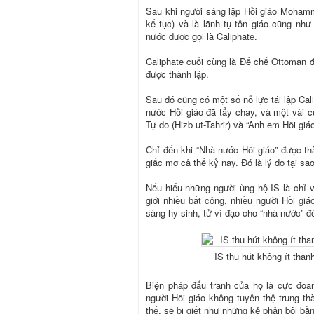
Sau khi người sáng lập Hồi giáo Mohamm
kế tục) và là lãnh tụ tôn giáo cũng như
nước được gọi là Caliphate.
Caliphate cuối cùng là Đế chế Ottoman 
được thành lập.
Sau đó cũng có một số nỗ lực tái lập Ca
nước Hồi giáo đã tẩy chay, và một vài c
Tự do (Hizb ut-Tahrir) và “Anh em Hồi gi
Chỉ đến khi “Nhà nước Hồi giáo” được th
giấc mơ cả thế kỷ nay. Đó là lý do tại s
Nếu hiểu những người ủng hộ IS là chỉ v
giới nhiều bất công, nhiều người Hồi g
sàng hy sinh, tử vì đạo cho “nhà nước” đ
IS thu hút không ít thanh
Biện pháp đấu tranh của họ là cực đoan
người Hồi giáo không tuyên thệ trung th
thế, sẽ bị giết như những kẻ phản bội bằ