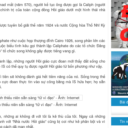
ad mất (năm 570), người kế tục ông được gọi là Caliph (người
 chính trị của toàn cộng đồng Hồi giáo dưới một hình thái nhà
được tuyên bố giải thể năm 1924 và nước Cộng hòa Thổ Nhĩ Kỳ
liphate như cuộc họp thượng đỉnh Cairo 1926, song phần lớn các
uộc biểu tình kêu gọi thành lập Caliphate do các tổ chức Đảng
áo” tổ chức song không gây được tiếng vang gì.
ành lập, những người Hồi giáo cực đoan mới thấy đất sống cho
ao IS có thể quy tụ được người Hồi giáo từ bốn phương như vậy.
ì tiền sẽ không đánh giá hết tiềm năng của nó. Sống trong thế
iáo cực đoan thực tin vào sự công bằng mà IS hứa hẹn; họ sẵn
ó.
Bài 
 thiếu niên sẵn sàng “tử vì đạo” - Ảnh: Internet
, những ai không đi với tôi là kẻ thù của tôi. Ngay cả những
Tin 
ành với “Nhà nước Hồi giáo” cũng bị coi như kẻ phản bội và vì
ng cách dã man nhất.