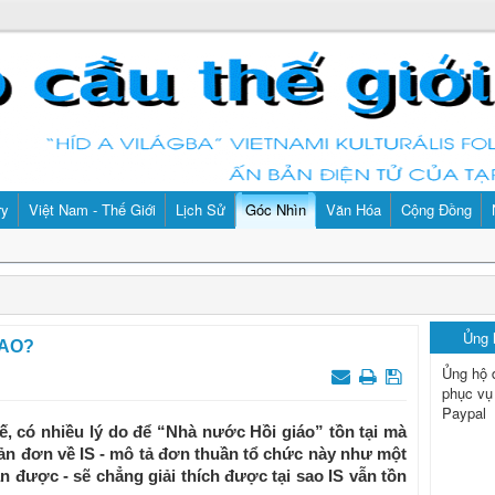
ry
Việt Nam - Thế Giới
Lịch Sử
Góc Nhìn
Văn Hóa
Cộng Đồng
Ủng
SAO?
Ủng hộ 
phục vụ
Paypal
tế, có nhiều lý do để “Nhà nước Hồi giáo” tồn tại mà
giản đơn về IS - mô tả đơn thuần tổ chức này như một
n được - sẽ chẳng giải thích được tại sao IS vẫn tồn