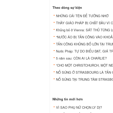
Theo dòng sự kiện
NHỮNG CÁI TÊN ĐỂ TƯỞNG NHỚ
THẦY GIÁO PHÁP BỊ CHẶT ĐẦU VÌ 
Khủng bố ở Vienna: SÁT THỦ TỪN
“NƯỚC ÁO BỊ TẤN CÔNG VÀO KHOẢN
TẤN CÔNG KHỦNG BỐ LỚN TẠI TRU
Nước Pháp: TỰ DO BIỂU ĐẠT, GIÁ T
5 năm sau: CÒN AI LÀ CHARLIE?
“CHO MỘT CHRISTCHURCH, MỘT NE
NỔ SÚNG Ở STRASBOURG LÀ TẤN
NỔ SÚNG TẠI TRUNG TÂM STRAS
Những tin mới hơn
VÌ SAO PHỤ NỮ CHỌN LY DỊ?