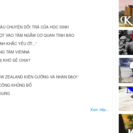
CÂU CHUYỆN DỐI TRÁ CỦA HỌC SINH
G LỌT VÀO TẦM NGẮM CƠ QUAN TÌNH BÁO
H KHẮC YẾU ỚT...”
NG TÂM VIENNA
RỊ KHÓ SẺ CHIA?
W ZEALAND KIÊN CƯỜNG VÀ NHÂN ĐẠO!”
 CÔNG KHỦNG BỐ
BOURG
Xem tiếp...