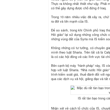
Thực ra không nhất thiết như vậy. Phải m
có thể gây dựng được chỗ đứng ở Iraq.
Trong 10 năm nhiều việc đã xảy ra, chứ
ra đời và lớn mạnh của IS.
Để so sánh, trong khi Chính phủ Iraq t
Hồi giáo” lại sử dụng những công chức 
những vùng đất của Syria mà IS kiểm soá
Không những có tư tưởng, có chuyên gia
mình theo luật Sharia. Trên tất cả là
Cali
là có các hội đồng về các lĩnh vực tài c
Bên cạnh bộ máy “hành pháp” này, IS cò
hợp với luật Sharia. “Nhà nước Hồi giáo
trình kiểm soát giá, thuế đánh đối với n
qua các dịch vụ xã hội, giảng đạo và tất 
IS rất tàn bạo trong 
Nhận xét về cách tổ chức của IS, chuyê