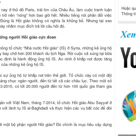
.
Hoặc qu
ay ở thủ đô Paris, trái tim của Châu Âu, làm cuộc tranh luận
Thông ti
 trở nên “nóng” hơn bao giờ hết. Nhiều tiếng nói phản đối việc
 Đúng là Hồi giáo không có nghĩa là khủng bố. Nhưng tại sao
này nhằm mục đích trả lời câu hỏi đó.
hững người Hồi giáo cực đoan
ng tổ chức “Nhà nước Hồi giáo” (IS) ở Syria, những kẻ ủng hộ
y bay chở hơn 200 khách du lịch Nga. Rồi cuộc xả súng tại bữa
ác định là hành động ủng hộ IS. An ninh ở khắp nơi được tăng
a của những kẻ ủng hộ IS.
 sự ủng hộ từ khắp nơi trên thế giới. Tổ chức này có một đội
àng chục ngàn người, đến từ tất cả các châu lục. Theo một số
 3-2015, có tới 20.000 người đến từ hơn 100 quốc gia tham gia
ần với Việt Nam, tháng 7-2014, tổ chức Hồi giáo Abu Sayyaf ở
h với lãnh tụ IS al-Baghdadi và thực hiện các vụ bắt cóc để đòi
ới một bộ phận người Hồi giáo? Đó chính là mục tiêu xây dựng