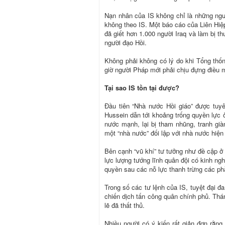
Nạn nhân của IS không chỉ là những ng
không theo IS. Một báo cáo của Liên Hiệ
đã giết hơn 1.000 người Iraq và làm bị t
người đạo Hồi.
Không phải không có lý do khi Tổng thốn
giờ người Pháp mới phải chịu đựng điều 
Tại sao IS tồn tại được?
Đầu tiên “Nhà nước Hồi giáo” được tuy
Hussein dẫn tới khoảng trống quyền lực 
nước mạnh, lại bị tham nhũng, tranh g
một “nhà nước” đối lập với nhà nước hiện
Bên cạnh “vũ khí” tư tưởng như đề cập ở
lực lượng tướng lĩnh quân đội có kinh ng
quyền sau các nỗ lực thanh trừng các ph
Trong số các tư lệnh của IS, tuyệt đại 
chiến dịch tấn công quân chính phủ. Th
lẽ đã thất thủ.
Nhiều người có ý kiến rất giản đơn rằn