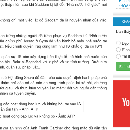
Bloo
ột thập niên sau khi Saddam bị lật đổ, “Nhà nước Hồi giáo” mới
"HOÀ
 không chỉ một việc lật đổ Saddam đã là nguyên nhân của việc
Khảo
Bạn thấ
hanh trừng những người đã từng phục vụ Saddam thì “Nhà nước
của chính phủ Assad ở Syria để vận hành bộ máy nhà nước tại
Đẹp 
t. Nếu chính quyền Iraq cũng làm như IS chắc gì đã có IS?!
Bình
Tôi 
 quân sự, IS còn xây dựng trên thực tế mô hình nhà nước của
ph
Abu Bakr al-Baghdadi với 2 phó và 12 tỉnh trưởng. Dưới nữa
hính, quân sự, pháp luật…
n có Hội đồng Shura để đảm bảo các quyết định hành pháp phù
” thậm chí còn có cả các chương trình phúc lợi xã hội, chương
gười giàu; và thực hiện “quyền lực mềm” đối với người dân thông
nhiên cả tuyên truyền.
các hoạt động bạo lực và khủng bố - Ảnh: AFP
n gia an ninh của Anh Frank Gardner cho rằng mặc dù vẫn tàn