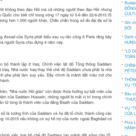
Budap
ĐỒNG
ười không theo đạo Hồi mà cả những người theo đạo Hồi nhưng
CULT
p Quốc cho biết chỉ trong vòng 17 ngày từ 5-6 đến 22-6-2015 IS
hương hơn 1.000 người khác. Chắc chắn trong số đó đại đa số là
Ghi c
ĐỜI
Danh s
g Assad của Syria phát biểu sau vụ tấn công ở Paris rằng bây
HUNG
mà người Syria chịu đựng 4 năm nay.
"LỘ D
TOÀN
ên bố thành lập ở Iraq. Chính việc lật đổ Tổng thống Saddam
CHÍN
ở Iraq. Nhà nước Iraq thay thế chế độ Saddam chưa phải là nhà
PÉTE
iành phe phái làm suy yếu. Đây chính là mảnh đất mầu mỡ cho
THÔN
 hành.
VỤ "T
 trên, “Nhà nước Hồi giáo” còn được thừa hưởng sự bất mãn của
Bầu c
hiệm của Saddam Hussein, những người bị mất vị trí trong chính
"THƯỢ
ần tử từng là thành viên của đảng Baath của Saddam.
VỤ "T
đa số là tướng lĩnh của Saddam và họ đã tổ chức thành công các
CỦA 
áng 10-2015 nếu không có sự hỗ trợ của nước ngoài Baghdad có
Phía 
HÀNH
g chính việc loại bỏ chế độ Saddam tạo mảnh đất sống cho IS.