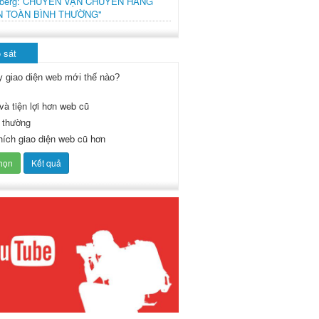
mberg: CHUYẾN VẬN CHUYỂN HÀNG
N TOÀN BÌNH THƯỜNG"
 sát
y giao diện web mới thế nào?
và tiện lợi hơn web cũ
 thường
thích giao diện web cũ hơn