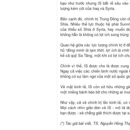
bạo như trước nhưng IS bắt rễ sâu vào
lượng kém cỏi của Iraq và Syria.
Bên cạnh đó, chính trị Trung Đông còn r
Shia. Nhiều thế lực thuộc hệ phái Sun
của thiểu số Shia ở Syria, hay muốn d
không hẳn là không có lợi ích song trùng v
Quan hệ giữa các lực lượng chính trị ở đ
hủ “
đồng minh là tạm thời, lợi ích là vĩnh
kể cả quỷ Sa Tăng, một khi có lợi ích ch
Chính vì thế, IS được cho là được cung
Ngay cả việc các chiến binh nước ngoài 
không có sự làm ngơ của một số quốc gi
Về mặt kinh tế, IS còn sở hữu những g
một miếng bánh béo bở cho những ai mu
Như vậy, cả về chính trị lẫn kinh tế, có 
Mọi cách nhìn giản đơn về IS - mô tả đ
bạn được - sẽ chẳng giải thích được tại 
(*) Tác giả bài viết, TS. Nguyễn Hồng Thạ