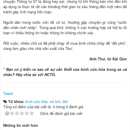
chuyện Thông tư 57 là đúng hay sai, nhưng từ khi thông báo cho đến khi
áp dụng ra thực tế rất cần khoảng thời gian từ sáu tháng đến một năm để
tránh gây tình trạng hỗn loạn.
Người dân trong nước vốn rất vô tư, thường gặp chuyện gì cũng “
nước
đến chân mới nhảy
”. Trong quá khứ, không ít các trường hợp xã hội bị rối
loạn vì thiếu thông tin hoặc thông tin không chính xác.
Rốt cuộc, nhiều chủ xe đã phải chạy đi mua bình chữa cháy để “đối phó”,
càng làm giàu cho nhà sản xuất của Tàu!
Anh Thư, từ Sài Gòn
* Bạn có ý kiến ra sao về sự cần thiết của bình cứu hỏa trong xe cá
nhân? Hãy chia sẻ với NCTG.
Tweet
Từ khóa:
bình cứu hỏa
,
xe hơi
,
ôtô
Tổng số điểm của bài viết là: 0 trong 0 đánh giá
Click để đánh giá bài viết
Những tin mới hơn