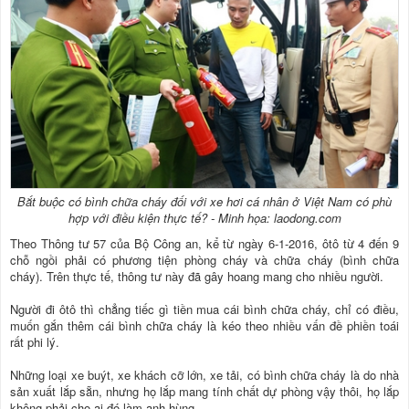
Bắt buộc có bình chữa cháy đối với xe hơi cá nhân ở Việt Nam có phù
hợp với điều kiện thực tế? - Minh họa: laodong.com
Theo Thông tư 57 của Bộ Công an, kể từ ngày 6-1-2016, ôtô từ 4 đến 9
chỗ ngồi phải có phương tiện phòng cháy và chữa cháy (bình chữa
cháy). Trên thực tế, thông tư này đã gây hoang mang cho nhiều người.
Người đi ôtô thì chẳng tiếc gì tiền mua cái bình chữa cháy, chỉ có điều,
muốn gắn thêm cái bình chữa cháy là kéo theo nhiều vấn đề phiền toái
rất phi lý.
Những loại xe buýt, xe khách cỡ lớn, xe tải, có bình chữa cháy là do nhà
sản xuất lắp sẵn, nhưng họ lắp mang tính chất dự phòng vậy thôi, họ lắp
không phải cho ai đó làm anh hùng.