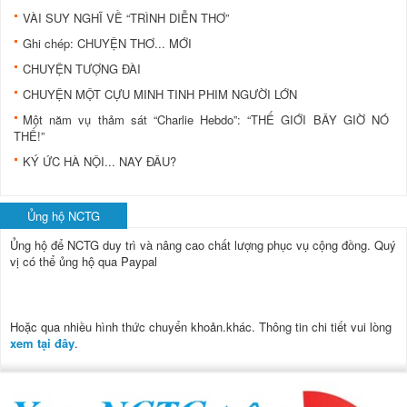
VÀI SUY NGHĨ VỀ “TRÌNH DIỄN THƠ”
Ghi chép: CHUYỆN THƠ... MỚI
CHUYỆN TƯỢNG ĐÀI
CHUYỆN MỘT CỰU MINH TINH PHIM NGƯỜI LỚN
Một năm vụ thảm sát “Charlie Hebdo”: “THẾ GIỚI BÂY GIỜ NÓ
THẾ!”
KÝ ỨC HÀ NỘI... NAY ĐÂU?
Ủng hộ NCTG
Ủng hộ để NCTG duy trì và nâng cao chất lượng phục vụ cộng đồng.
Quý
vị có thể ủng hộ qua Paypal
Hoặc qua nhiều hình thức chuyển khoản.khác. Thông tin chi tiết vui lòng
xem tại đây
.