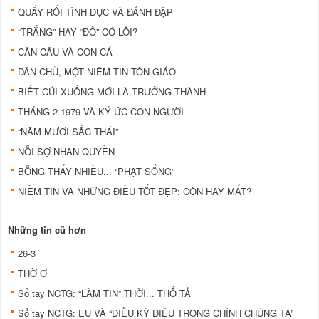
QUẤY RỐI TÌNH DỤC VÀ ĐÁNH ĐẬP
“TRẮNG” HAY “ĐỎ” CÓ LỖI?
CẦN CÂU VÀ CON CÁ
DÂN CHỦ, MỘT NIỀM TIN TÔN GIÁO
BIẾT CÚI XUỐNG MỚI LÀ TRƯỞNG THÀNH
THÁNG 2-1979 VÀ KÝ ỨC CON NGƯỜI
“NĂM MƯƠI SẮC THÁI”
NỖI SỢ NHÂN QUYỀN
BỖNG THẤY NHIỀU... “PHẬT SỐNG”
NIỀM TIN VÀ NHỮNG ĐIỀU TỐT ĐẸP: CÒN HAY MẤT?
Những tin cũ hơn
26-3
THỜ Ơ
Sổ tay NCTG: “LÀM TIN” THỜI... THỔ TẢ
Sổ tay NCTG: EU VÀ “ĐIỀU KỲ DIỆU TRONG CHÍNH CHÚNG TA”