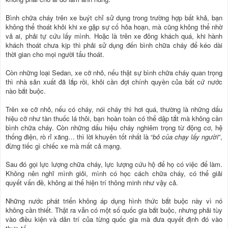
Bình chữa cháy trên xe buýt chỉ sử dụng trong trường hợp bất khả, bạn
không thể thoát khỏi khi xe gặp sự cố hỏa hoạn, mà cũng không thể nhờ
vả ai, phải tự cứu lấy mình. Hoặc là trên xe đông khách quá, khi hành
khách thoát chưa kịp thì phải sử dụng đến bình chữa cháy để kéo dài
thời gian cho mọi người tẩu thoát.
Còn những loại Sedan, xe cỡ nhỏ, nếu thật sự bình chữa cháy quan trọng
thì nhà sản xuất đã lắp rồi, khỏi cần đợi chính quyền của bất cứ nước
nào bắt buộc.
Trên xe cỡ nhỏ, nếu có cháy, nói cháy thì hơi quá, thường là những dấu
hiệu cỡ như tàn thuốc lá thôi, bạn hoàn toàn có thể dập tắt mà không cần
bình chữa cháy. Còn những dấu hiệu cháy nghiêm trọng từ động cơ, hệ
thống điện, rò rỉ xăng… thì lời khuyên tốt nhất là “
bỏ của chạy lấy người
”,
đừng tiếc gì chiếc xe mà mất cả mạng.
Sau đó gọi lực lượng chữa cháy, lực lượng cứu hộ để họ có việc để làm.
Không nên nghĩ mình giỏi, mình có học cách chữa cháy, có thể giải
quyết vấn đề, không ai thể hiện trí thông minh như vậy cả.
Những nước phát triển không áp dụng hình thức bắt buộc này vì nó
không cần thiết. Thật ra vẫn có một số quốc gia bắt buộc, nhưng phải tùy
vào điều kiện và dân trí của từng quốc gia mà đưa quyết định đó vào