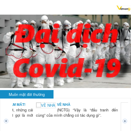
Muôn mặt đời thường
BẠN NAM MẤT!
VỀ NHÀ
TG) “Xời, những cái
(NCTG) “Vậy là “đấu tranh đến
tươi mới gọi là mới
cùng” của mình chẳng có tác dụng gì”.