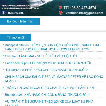
Bài đọc nhiều nhất
Tin mới nhất
Budapest Station: ĐIỂM HẸN CỦA CỘNG ĐỒNG VIỆT NAM TRONG
HÀNH TRÌNH PHỞ CULTURAL ROADSHOW EUROPE 2026
Ghi chép: LÀNG MAI - NƠI ĐỂ HIỂU VỀ CUỘC ĐỜI
Danh sách tỷ phú USD thế giới 2026: HUNGARY CÓ 6 NGƯỜI
"LỘ DIỆN" LÁ PHIẾU BẦU CHO CÁC "ĐẢNG TOÀN QUỐC"
CHÍNH SÁCH CỦA ĐẢNG TISZA VÀ MAGYAR PÉTER VỀ LAO ĐỘNG
KHÁCH
THÔNG TIN CHO NGOẠI GIAO CHÂU ÂU VỀ VỤ "TRẤN" TIỀN
Bầu cử 2026: KHẢ NĂNG CHỈ CÒN 5 ĐẢNG "THƯỢNG ĐÀI"!
VỤ "TRẤN" TIỀN UKRAINE THEO LỜI KỂ CỦA LUẬT SƯ PHÍA
UKRAINE