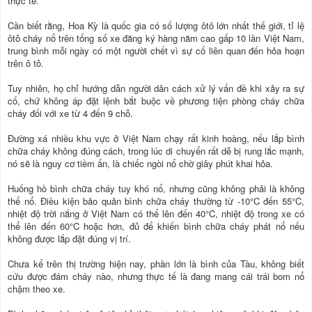
thực tế.
Cần biết rằng, Hoa Kỳ là quốc gia có số lượng ôtô lớn nhất thế giới, tỉ lệ
ôtô cháy nổ trên tổng số xe đăng ký hàng năm cao gấp 10 lần Việt Nam,
trung bình mỗi ngày có một người chết vì sự cố liên quan đến hỏa hoạn
trên ô tô.
Tuy nhiên, họ chỉ hướng dẫn người dân cách xử lý vấn đề khi xảy ra sự
cố, chứ không áp đặt lệnh bắt buộc về phương tiện phòng cháy chữa
cháy đối với xe từ 4 đến 9 chỗ.
Đường xá nhiều khu vực ở Việt Nam chạy rất kinh hoàng, nếu lắp bình
chữa cháy không đúng cách, trong lúc di chuyển rất dễ bị rung lắc mạnh,
nó sẽ là nguy cơ tiềm ẩn, là chiếc ngòi nổ chờ giây phút khai hỏa.
Huống hồ bình chữa cháy tuy khó nổ, nhưng cũng không phải là không
thể nổ. Điều kiện bảo quản bình chữa cháy thường từ -10°C đến 55°C,
nhiệt độ trời nắng ở Việt Nam có thể lên đến 40°C, nhiệt độ trong xe có
thể lên đến 60°C hoặc hơn, đủ để khiến bình chữa cháy phát nổ nếu
không được lắp đặt đúng vị trí.
Chưa kể trên thị trường hiện nay, phần lớn là bình của Tàu, không biết
cứu được đám cháy nào, nhưng thực tế là đang mang cái trái bom nổ
chậm theo xe.