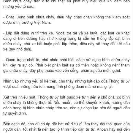
Bình chữa cháy trên ô tô chỉ thật sự phát huy hiệu quả khi đảm bảo
những yếu tố sau:
- Chất lượng bình chữa cháy, điều này chắc chắn không thể kiểm soát
được ở thị trường Việt Nam.
- Lắp đặt đúng vị trí trên xe. Ngoài xe tải và xe buýt, các loại xe khác
đang đi trên đường hầu như không trang bị sẵn hệ thống lắp đặt bình
chữa cháy, chủ xe bắt buộc phải lắp thêm, điều này sẽ thay đổi kết cấu
xe (tuy nhỏ thôi).
- Quan trọng nhất là, chủ nhân phải biết cách sử dụng bình chữa cháy
khi xảy ra sự cố. Phải biết phân biệt sự cố “nên hoặc không nên” tham
gia chữa cháy, đây phụ thuộc vào vốn sống, phản xạ của mỗi người.
Nhìn vào những yếu tố kể trên, cho thấy những bất cập của Thông tư 57
vượt quá những hữu ích mang tính phỏng đoán mà nó mang lại.
Xét trên nhiều mặt, Thông tư 57 bắt buộc xe từ 4 đến 9 chỗ phải có bình
chữa cháy là không thực tế. Nếu muốn, có thể khuyến khích, hướng dẫn
cách trang bị bình chữa cháy trên xe, còn sự chọn lựa nên để người dân
tự quyết định.
Bên cạnh đó, cho dù có áp đặt bất cứ điều gì làm thay đổi thói quen của
người dân, tốt nhất là nên tạo lộ trình tiếp cận từ từ. Khoan hãy nói đến