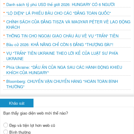
Danh sách tỷ phú USD thế giới 2026: HUNGARY CÓ 6 NGƯỜI
"LỘ DIỆN" LÁ PHIẾU BẦU CHO CÁC "ĐẢNG TOÀN QUỐC"
CHÍNH SÁCH CỦA ĐẢNG TISZA VÀ MAGYAR PÉTER VỀ LAO ĐỘNG
KHÁCH
THÔNG TIN CHO NGOẠI GIAO CHÂU ÂU VỀ VỤ "TRẤN" TIỀN
Bầu cử 2026: KHẢ NĂNG CHỈ CÒN 5 ĐẢNG "THƯỢNG ĐÀI"!
VỤ "TRẤN" TIỀN UKRAINE THEO LỜI KỂ CỦA LUẬT SƯ PHÍA
UKRAINE
Phía Ukraine: "DẤU ẤN CỦA NGA SAU CÁC HÀNH ĐỘNG KHIÊU
KHÍCH CỦA HUNGARY"
Bloomberg: CHUYẾN VẬN CHUYỂN HÀNG "HOÀN TOÀN BÌNH
THƯỜNG"
Khảo sát
Bạn thấy giao diện web mới thế nào?
Đẹp và tiện lợi hơn web cũ
Bình thường