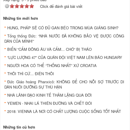
Click để đánh giá bài viết
Những tin mới hơn
HUNG, PHÁP SẼ CÓ ĐỦ GAN BÉO TRONG MÙA GIÁNG SINH?
Tổng thống Đức: “NHÀ NƯỚC ĐÃ KHÔNG BẢO VỆ ĐƯỢC CÔNG
DÂN CỦA MÌNH!”
BIỂN “CẤM ĐÔNG ÂU VÀ CẤM... CHÓ” BỊ THÁO
“LỰC LƯỢNG 47” CỦA QUÂN ĐỘI VIỆT NAM LÊN BÁO HUNGARY
NGƯỜI HOA CÓ THỂ “THỐNG NHẤT” XỨ CROATIA
THÔI THÌ CỨ... ĐIÊN THÔI
Đức Giáo hoàng Phanxicô: KHÔNG ĐỂ CHO NỖI SỢ TRƯỚC DI
DÂN NUÔI DƯỠNG SỰ THÙ HẬN
NHÀ LÃNH ĐẠO KINH TẾ THẦM LẶNG QUA ĐỜI
YEMEN - NHAI LÁ THIÊN ĐƯỜNG VÀ CHẾT ĐÓI
2018: VIENNA LÀ NƠI CÓ CHẤT LƯỢNG CUỘC SỐNG TỐT NHẤT
Những tin cũ hơn