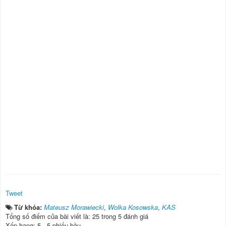
Tweet
Từ khóa:
Mateusz Morawiecki
,
Wolka Kosowska
,
KAS
Tổng số điểm của bài viết là: 25 trong 5 đánh giá
Xếp hạng:
5
-
5
phiếu bầu