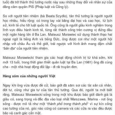
tuổi) đã trở thành thủ tướng nước này sau những thay đổi về nhân sự của
đảng cầm quyền PiS (Pháp luật và Công lý).
So với người tiền nhiệm (bà Beata Szydlo), tân thủ tướng là người người
học nhiều, hiểu rộng; có trong tay vài bằng đại học và cao học, từ lịch
sử, kinh tế cho tới luật quốc tế. Ông cũng là người giầu kinh nghiệm trong
lĩnh vực điều hành kinh tế, từng rất thành công trên cương vị đứng đầu
một ngân hàng lớn ở Ba Lan. Mateusz Morawiec sử dụng thành thạo hai
ngoại ngữ là tiếng Anh và tiếng Đức, ông được coi như một người hội
nhập với châu Âu và thế giới, trái ngược với hình ảnh mang đậm chất
“
bản địa
” của người tiền nhiệm.
Mateusz Morawiecki tham gia các hoạt động chính trị từ khá sớm, khi
mới 13 tuổi, trong thời gian thiết quân luật tại Ba Lan (1981) ông đã cùng
cha - một nhà hoạt động đối lập - đi rải truyền đơn.
Hàng xóm của những người Việt
Ngay khi ông vừa được đề cử, báo giới đã săm soi các tài sản cá nhân,
đời tư, cũng như gia tư của tân thủ tướng. Qua đó, người ta mới biết
rằng, Mateusz Morawiecki sống trong một khu được báo giới đánh giá là
giầu có, sang trọng và đắc địa vào loại nhất Warszawa. Marina - nơi ông
sống - được mô tả như một “
thành phố trong thành phố
” vì sự kín cổng
cao tường của nó, góc nào cũng có camera và các cửa ra vào đều được
bảo vệ canh gác cẩn mật.