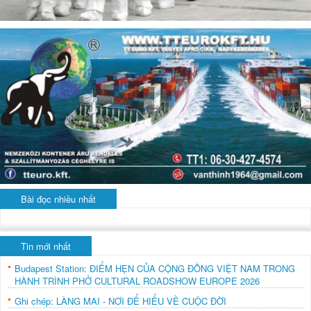
Bài đọc nhiều nhất
Tin mới nhất
Budapest Station: ĐIỂM HẸN CỦA CỘNG ĐỒNG VIỆT NAM TRONG
HÀNH TRÌNH PHỞ CULTURAL ROADSHOW EUROPE 2026
Ghi chép: LÀNG MAI - NƠI ĐỂ HIỂU VỀ CUỘC ĐỜI