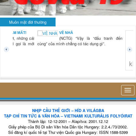
Muôn mặt đời thường
ẤT!
VỀ NHÀ
ững cái
(NCTG) “Vậy là “đấu tranh đến
 là mới
cùng” của mình chẳng có tác dụng gì”.
không nghĩ tới bất 
NHỊP CẦU THẾ GIỚI – HÍD A VILÁGBA
TẠP CHÍ TIN TỨC & VĂN HÓA – VIETNAMI KULTURÁLIS FOLYÓIRAT
Thành lập: 12-12-2001 – Alapítva: 2001.12.12
Giấy phép của Bộ Di sản Văn hóa Dân tộc Hungary: 2.2.4./73/2002.
Số đăng kí quốc tế tại Thư viện Quốc gia Hungary: ISSN 1588-5399