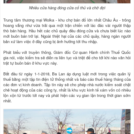
Nhiều cửa hàng đóng cửa cố thủ và chờ đợi
Trung tâm thương mại Wolka - khu chợ bán đổ lớn nhất Châu Âu - trông
hoang vắng như vừa trải qua một trận chiến với lác đác vài người thập
thò bán hàng. Hầu hết các chủ quầy đều đóng cửa và chưa biết lúc nào
mới buôn bán trở lại. Ngoài thiệt hại của các chủ quầy, hàng ngàn người
bản xứ làm việc ở đây cũng bị ảnh hưởng tới thu nhập.
Phát biểu với truyền thông, Giám đốc Cơ quan Hành chính Thuế Quốc
gia nói, việc kiểm tra sẽ diễn ra liên tục và triệt để cho tới khi nào vãn hồi
trật tự buôn bán ở khu vực này.
Bắt đầu từ ngày 1-1-2018, Ba Lan áp dụng luật mới trong việc quản lý
thuế bằng một tập tin điện tử thống nhất và báo cáo thuế hàng tháng của
các đơn vị kinh doanh. Tập tin này sẽ cho phép nhà nước kiểm soát chặt
chẽ hoạt động của các công ty, nhất là khu vực kinh tế xám vốn có nhiều
lộn xộn từ trước tới nay và phát hiện các vụ gian lận trong thời gian sớm
nhất.