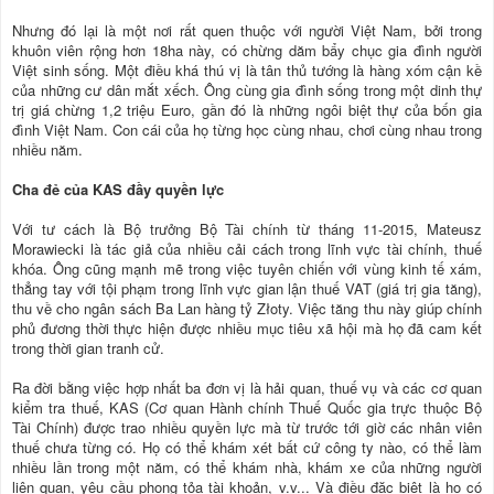
Nhưng đó lại là một nơi rất quen thuộc với người Việt Nam, bởi trong
khuôn viên rộng hơn 18ha này, có chừng dăm bẩy chục gia đình người
Việt sinh sống. Một điều khá thú vị là tân thủ tướng là hàng xóm cận kề
của những cư dân mắt xếch. Ông cùng gia đình sống trong một dinh thự
trị giá chừng 1,2 triệu Euro, gần đó là những ngôi biệt thự của bốn gia
đình Việt Nam. Con cái của họ từng học cùng nhau, chơi cùng nhau trong
nhiều năm.
Cha đẻ của KAS đầy quyền lực
Với tư cách là Bộ trưởng Bộ Tài chính từ tháng 11-2015, Mateusz
Morawiecki là tác giả của nhiều cải cách trong lĩnh vực tài chính, thuế
khóa. Ông cũng mạnh mẽ trong việc tuyên chiến với vùng kinh tế xám,
thẳng tay với tội phạm trong lĩnh vực gian lận thuế VAT (giá trị gia tăng),
thu về cho ngân sách Ba Lan hàng tỷ Złoty. Việc tăng thu này giúp chính
phủ đương thời thực hiện được nhiều mục tiêu xã hội mà họ đã cam kết
trong thời gian tranh cử.
Ra đời bằng việc hợp nhất ba đơn vị là hải quan, thuế vụ và các cơ quan
kiểm tra thuế, KAS (Cơ quan Hành chính Thuế Quốc gia trực thuộc Bộ
Tài Chính) được trao nhiều quyền lực mà từ trước tới giờ các nhân viên
thuế chưa từng có. Họ có thể khám xét bất cứ công ty nào, có thể làm
nhiều lần trong một năm, có thể khám nhà, khám xe của những người
liên quan, yêu cầu phong tỏa tài khoản, v.v... Và điều đặc biệt là họ có