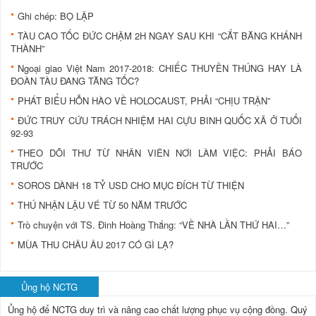
Ghi chép: BỌ LẬP
TÀU CAO TỐC ĐỨC CHẬM 2H NGAY SAU KHI “CẮT BĂNG KHÁNH
THÀNH”
Ngoại giao Việt Nam 2017-2018: CHIẾC THUYỀN THÚNG HAY LÀ
ĐOÀN TÀU ĐANG TĂNG TỐC?
PHÁT BIỂU HỖN HÀO VỀ HOLOCAUST, PHẢI “CHỊU TRẬN”
ĐỨC TRUY CỨU TRÁCH NHIỆM HAI CỰU BINH QUỐC XÃ Ở TUỔI
92-93
THEO DÕI THƯ TỪ NHÂN VIÊN NƠI LÀM VIỆC: PHẢI BÁO
TRƯỚC
SOROS DÀNH 18 TỶ USD CHO MỤC ĐÍCH TỪ THIỆN
THÚ NHẬN LẬU VÉ TỪ 50 NĂM TRƯỚC
Trò chuyện với TS. Đinh Hoàng Thắng: “VỀ NHÀ LẦN THỨ HAI…”
MÙA THU CHÂU ÂU 2017 CÓ GÌ LẠ?
Ủng hộ NCTG
Ủng hộ để NCTG duy trì và nâng cao chất lượng phục vụ cộng đồng.
Quý