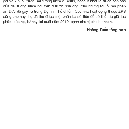
gối và xin lỗi trước Đài tưởng niệm ở Berlin, hoặc ít nhất là trước bản sao
của đài tưởng niệm nói trên ở trước nhà ông, cho những tội lỗi mà phát-
xít Đức đã gây ra trong Đệ nhị Thế chiến. Các nhà hoạt động thuộc ZPS
cũng cho hay, họ đã thu được một phần ba số tiền để có thể lưu giữ tác
phẩm của họ, từ nay tới cuối năm 2019, cạnh nhà vị chính khách.
Hoàng Tuấn tổng hợp