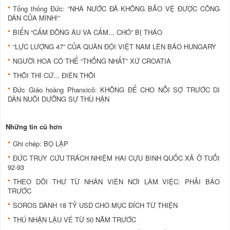
Tổng thống Đức: “NHÀ NƯỚC ĐÃ KHÔNG BẢO VỆ ĐƯỢC CÔNG
DÂN CỦA MÌNH!”
BIỂN “CẤM ĐÔNG ÂU VÀ CẤM... CHÓ” BỊ THÁO
“LỰC LƯỢNG 47” CỦA QUÂN ĐỘI VIỆT NAM LÊN BÁO HUNGARY
NGƯỜI HOA CÓ THỂ “THỐNG NHẤT” XỨ CROATIA
THÔI THÌ CỨ... ĐIÊN THÔI
Đức Giáo hoàng Phanxicô: KHÔNG ĐỂ CHO NỖI SỢ TRƯỚC DI
DÂN NUÔI DƯỠNG SỰ THÙ HẬN
Những tin cũ hơn
Ghi chép: BỌ LẬP
ĐỨC TRUY CỨU TRÁCH NHIỆM HAI CỰU BINH QUỐC XÃ Ở TUỔI
92-93
THEO DÕI THƯ TỪ NHÂN VIÊN NƠI LÀM VIỆC: PHẢI BÁO
TRƯỚC
SOROS DÀNH 18 TỶ USD CHO MỤC ĐÍCH TỪ THIỆN
THÚ NHẬN LẬU VÉ TỪ 50 NĂM TRƯỚC