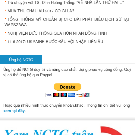
Trò chuyện với TS. Đinh Hoàng Thắng: “VỀ NHÀ LẦN THỨ HAI…”
MÙA THU CHÂU ÂU 2017 CÓ GÌ LẠ?
TỔNG THỐNG MỸ CHUẨN BỊ CHO BÀI PHÁT BIỂU LỊCH SỬ TẠI
WARSZAWA
NGHỊ VIỆN ĐỨC THÔNG QUA HÔN NHÂN ĐỒNG TÍNH
11-6-2017: UKRAINE BƯỚC ĐẦU HỘI NHẬP LIÊN ÂU
Ủng hộ NCTG
Ủng hộ để NCTG duy trì và nâng cao chất lượng phục vụ cộng đồng.
Quý
vị có thể ủng hộ qua Paypal
Hoặc qua nhiều hình thức chuyển khoản.khác. Thông tin chi tiết vui lòng
xem tại đây
.