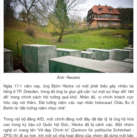
Ảnh: Reuters
Ngày 17-1 năm nay, ông Björn Höcke có một phát biểu gây nhiều tai
tiếng ở TP. Dresden, trong đó ông ta giục giã cần “
có một sự thay đổi 180
độ
” trong chính sách hồi tưởng quá khứ. Nhân đó, vị chính khách cực
hữu này nói thêm, Đài tưởng niệm các nạn nhân holocaust Châu Âu ở
Berlin là “
đài tưởng niệm nhục nhã
”.
Trong nội bộ đảng AfD, một chính đảng mới đây đã đạt tỷ lệ ủng hộ khá
cao trong kỳ bầu cử Quốc hội Đức, Höcke đã bị cảnh cáo. Một nhóm
nghệ sĩ mang tên “Vẻ đẹp Chính trị” (Zentrum für politische Schönheit -
ZPS) thì đi xa hơn, khi một số nhà hoạt động của nhóm đã dựng một bản