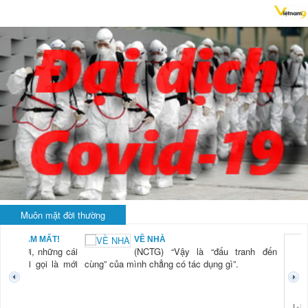
Muôn mặt đời thường
BẠN NAM MẤT!
VỀ NHÀ
TG) “Xời, những cái
(NCTG) “Vậy là “đấu tranh đến
tươi mới gọi là mới
cùng” của mình chẳng có tác dụng gì”.