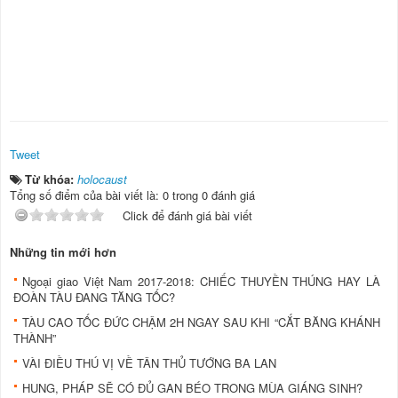
Tweet
Từ khóa:
holocaust
Tổng số điểm của bài viết là: 0 trong 0 đánh giá
Click để đánh giá bài viết
Những tin mới hơn
Ngoại giao Việt Nam 2017-2018: CHIẾC THUYỀN THÚNG HAY LÀ
ĐOÀN TÀU ĐANG TĂNG TỐC?
TÀU CAO TỐC ĐỨC CHẬM 2H NGAY SAU KHI “CẮT BĂNG KHÁNH
THÀNH”
VÀI ĐIỀU THÚ VỊ VỀ TÂN THỦ TƯỚNG BA LAN
HUNG, PHÁP SẼ CÓ ĐỦ GAN BÉO TRONG MÙA GIÁNG SINH?