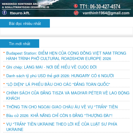
Bài đọc nhiều nhất
Tin mới nhất
Budapest Station: ĐIỂM HẸN CỦA CỘNG ĐỒNG VIỆT NAM TRONG
HÀNH TRÌNH PHỞ CULTURAL ROADSHOW EUROPE 2026
Ghi chép: LÀNG MAI - NƠI ĐỂ HIỂU VỀ CUỘC ĐỜI
Danh sách tỷ phú USD thế giới 2026: HUNGARY CÓ 6 NGƯỜI
"LỘ DIỆN" LÁ PHIẾU BẦU CHO CÁC "ĐẢNG TOÀN QUỐC"
CHÍNH SÁCH CỦA ĐẢNG TISZA VÀ MAGYAR PÉTER VỀ LAO ĐỘNG
KHÁCH
THÔNG TIN CHO NGOẠI GIAO CHÂU ÂU VỀ VỤ "TRẤN" TIỀN
Bầu cử 2026: KHẢ NĂNG CHỈ CÒN 5 ĐẢNG "THƯỢNG ĐÀI"!
VỤ "TRẤN" TIỀN UKRAINE THEO LỜI KỂ CỦA LUẬT SƯ PHÍA
UKRAINE