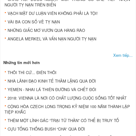
NGƯỜI TỴ NẠN TRÊN BIỂN
VẠCH MẶT DƯ LUẬN VIÊN KHÔNG PHẢI LÀ TỘI!
VÀI BA CON SỐ VỀ TỴ NẠN
NHỮNG GIẤC MƠ VƯƠN QUA HÀNG RÀO
ANGELA MERKEL VÀ VẤN NẠN NGƯỜI TỴ NẠN
Xem tiếp...
Những tin mới hơn
THÔI THÌ CỨ... ĐIÊN THÔI
NHÀ LÃNH ĐẠO KINH TẾ THẦM LẶNG QUA ĐỜI
YEMEN - NHAI LÁ THIÊN ĐƯỜNG VÀ CHẾT ĐÓI
2018: VIENNA LÀ NƠI CÓ CHẤT LƯỢNG CUỘC SỐNG TỐT NHẤT
CỘNG HÒA CZECH LONG TRỌNG KỶ NIỆM 100 NĂM THÀNH LẬP
TIỆP KHẮC
THÊM MỘT LÍNH GÁC “TRẠI TỬ THẦN” CÓ THỂ BỊ TRUY TỐ
CỰU TỔNG THỐNG BUSH “CHA” QUA ĐỜI