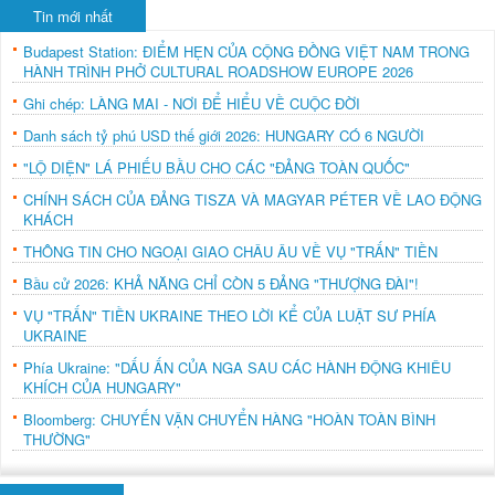
Tin mới nhất
Budapest Station: ĐIỂM HẸN CỦA CỘNG ĐỒNG VIỆT NAM TRONG
HÀNH TRÌNH PHỞ CULTURAL ROADSHOW EUROPE 2026
Ghi chép: LÀNG MAI - NƠI ĐỂ HIỂU VỀ CUỘC ĐỜI
Danh sách tỷ phú USD thế giới 2026: HUNGARY CÓ 6 NGƯỜI
"LỘ DIỆN" LÁ PHIẾU BẦU CHO CÁC "ĐẢNG TOÀN QUỐC"
CHÍNH SÁCH CỦA ĐẢNG TISZA VÀ MAGYAR PÉTER VỀ LAO ĐỘNG
KHÁCH
THÔNG TIN CHO NGOẠI GIAO CHÂU ÂU VỀ VỤ "TRẤN" TIỀN
Bầu cử 2026: KHẢ NĂNG CHỈ CÒN 5 ĐẢNG "THƯỢNG ĐÀI"!
VỤ "TRẤN" TIỀN UKRAINE THEO LỜI KỂ CỦA LUẬT SƯ PHÍA
UKRAINE
Phía Ukraine: "DẤU ẤN CỦA NGA SAU CÁC HÀNH ĐỘNG KHIÊU
KHÍCH CỦA HUNGARY"
Bloomberg: CHUYẾN VẬN CHUYỂN HÀNG "HOÀN TOÀN BÌNH
THƯỜNG"