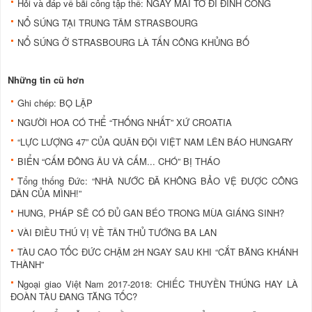
Hỏi và đáp về bãi công tập thể: NGÀY MAI TỚ ĐI ĐÌNH CÔNG
NỔ SÚNG TẠI TRUNG TÂM STRASBOURG
NỔ SÚNG Ở STRASBOURG LÀ TẤN CÔNG KHỦNG BỐ
Những tin cũ hơn
Ghi chép: BỌ LẬP
NGƯỜI HOA CÓ THỂ “THỐNG NHẤT” XỨ CROATIA
“LỰC LƯỢNG 47” CỦA QUÂN ĐỘI VIỆT NAM LÊN BÁO HUNGARY
BIỂN “CẤM ĐÔNG ÂU VÀ CẤM... CHÓ” BỊ THÁO
Tổng thống Đức: “NHÀ NƯỚC ĐÃ KHÔNG BẢO VỆ ĐƯỢC CÔNG
DÂN CỦA MÌNH!”
HUNG, PHÁP SẼ CÓ ĐỦ GAN BÉO TRONG MÙA GIÁNG SINH?
VÀI ĐIỀU THÚ VỊ VỀ TÂN THỦ TƯỚNG BA LAN
TÀU CAO TỐC ĐỨC CHẬM 2H NGAY SAU KHI “CẮT BĂNG KHÁNH
THÀNH”
Ngoại giao Việt Nam 2017-2018: CHIẾC THUYỀN THÚNG HAY LÀ
ĐOÀN TÀU ĐANG TĂNG TỐC?