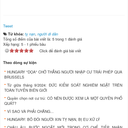
Tweet
Từ khóa:
tỵ nạn
,
người di dân
Tổng số điểm của bài viết là: 5 trong 1 đánh giá
Xếp hạng:
5
-
1
phiếu bầu
Click để đánh giá bài viết
Theo dòng sự kiện
HUNGARY "DỌA" CHỞ THẲNG NGƯỜI NHẬP CƯ TRÁI PHÉP QUA
BRUSSELS
Từ giữa tháng 9/2024: ĐỨC KIỂM SOÁT NGHIÊM NGẶT TRÊN
TOÀN TUYẾN BIÊN GIỚI
Quyền chọn nơi cư trú: CÓ NÊN ĐƯỢC XEM LÀ MỘT QUYỀN PHỔ
QUÁT?
VÌ SAO VÀ PHẢI CHĂNG...
HUNGARY: BỎ ĐÓI NGƯỜI XIN TỴ NẠN, BỊ EU XỬ LÝ
CHÂU ÂU: BƯỚC NGOẶT MỚI TRONG CƠ CHẾ TIẾP NHẬN