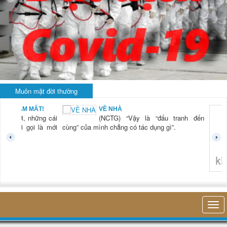
Muôn mặt đời thường
BẠN NAM MẤT!
VỀ NHÀ
TG) “Xời, những cái
(NCTG) “Vậy là “đấu tranh đến
tươi mới gọi là mới
cùng” của mình chẳng có tác dụng gì”.
không 