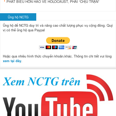
PHÁT BIỂU HỖN HÀO VỀ HOLOCAUST, PHẢI “CHỊU TRẬN”
Ủng hộ NCTG
Ủng hộ để NCTG duy trì và nâng cao chất lượng phục vụ cộng đồng.
Quý
vị có thể ủng hộ qua Paypal
Hoặc qua nhiều hình thức chuyển khoản.khác. Thông tin chi tiết vui lòng
xem tại đây
.