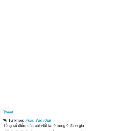
Tweet
Từ khóa:
Phan Văn Khải
Tổng số điểm của bài viết là: 0 trong 0 đánh giá