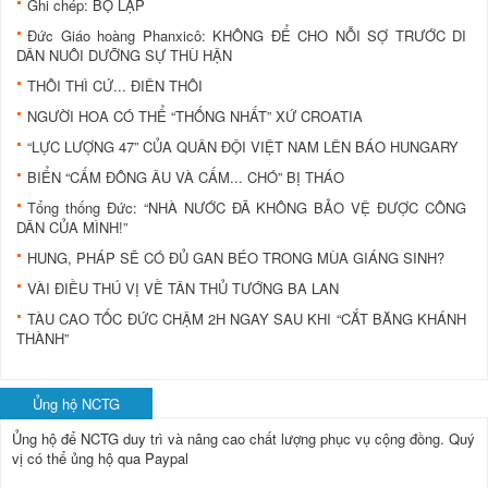
Ghi chép: BỌ LẬP
Đức Giáo hoàng Phanxicô: KHÔNG ĐỂ CHO NỖI SỢ TRƯỚC DI
DÂN NUÔI DƯỠNG SỰ THÙ HẬN
THÔI THÌ CỨ... ĐIÊN THÔI
NGƯỜI HOA CÓ THỂ “THỐNG NHẤT” XỨ CROATIA
“LỰC LƯỢNG 47” CỦA QUÂN ĐỘI VIỆT NAM LÊN BÁO HUNGARY
BIỂN “CẤM ĐÔNG ÂU VÀ CẤM... CHÓ” BỊ THÁO
Tổng thống Đức: “NHÀ NƯỚC ĐÃ KHÔNG BẢO VỆ ĐƯỢC CÔNG
DÂN CỦA MÌNH!”
HUNG, PHÁP SẼ CÓ ĐỦ GAN BÉO TRONG MÙA GIÁNG SINH?
VÀI ĐIỀU THÚ VỊ VỀ TÂN THỦ TƯỚNG BA LAN
TÀU CAO TỐC ĐỨC CHẬM 2H NGAY SAU KHI “CẮT BĂNG KHÁNH
THÀNH”
Ủng hộ NCTG
Ủng hộ để NCTG duy trì và nâng cao chất lượng phục vụ cộng đồng.
Quý
vị có thể ủng hộ qua Paypal