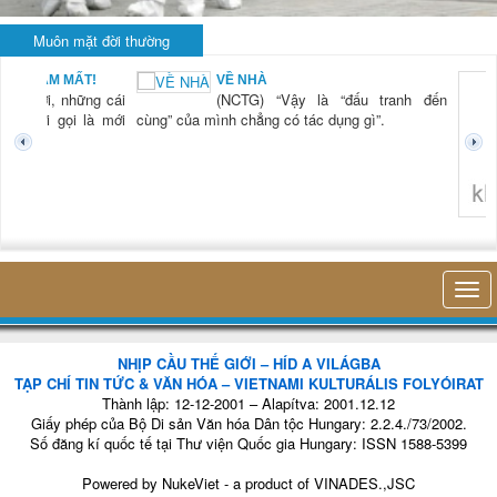
Muôn mặt đời thường
BẠN NAM MẤT!
VỀ NHÀ
TG) “Xời, những cái
(NCTG) “Vậy là “đấu tranh đến
tươi mới gọi là mới
cùng” của mình chẳng có tác dụng gì”.
không 
NHỊP CẦU THẾ GIỚI – HÍD A VILÁGBA
TẠP CHÍ TIN TỨC & VĂN HÓA – VIETNAMI KULTURÁLIS FOLYÓIRAT
Thành lập: 12-12-2001 – Alapítva: 2001.12.12
Giấy phép của Bộ Di sản Văn hóa Dân tộc Hungary: 2.2.4./73/2002.
Số đăng kí quốc tế tại Thư viện Quốc gia Hungary: ISSN 1588-5399
Powered by
NukeViet
- a product of
VINADES.,JSC