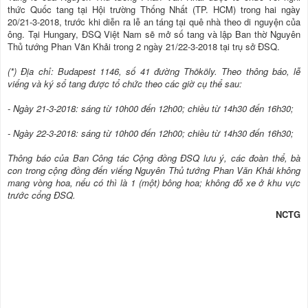
thức Quốc tang tại Hội trường Thống Nhất (TP. HCM) trong hai ngày
20/21-3-2018, trước khi diễn ra lễ an táng tại quê nhà theo di nguyện của
ông. Tại Hungary, ĐSQ Việt Nam sẽ mở số tang và lập Ban thờ Nguyên
Thủ tướng Phan Văn Khải trong 2 ngày 21/22-3-2018 tại trụ sở ĐSQ.
(*) Địa chỉ: Budapest 1146, số 41 đường Thököly. Theo thông báo, lễ
viếng và ký sổ tang được tổ chức theo các giờ cụ thể sau:
- Ngày 21-3-2018: sáng từ 10h00 đến 12h00; chiều từ 14h30 đến 16h30;
- Ngày 22-3-2018: sáng từ 10h00 đến 12h00; chiều từ 14h30 đến 16h30;
Thông báo của Ban Công tác Cộng đồng ĐSQ lưu ý, các đoàn thể, bà
con trong cộng đồng đến viếng Nguyên Thủ tướng Phan Văn Khải không
mang vòng hoa, nếu có thì là 1 (một) bông hoa; không đỗ xe ở khu vực
trước cổng ĐSQ.
NCTG