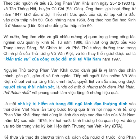
Theo các nguồn về tiểu sử, ông Phan Văn Khải sinh ngày 25-12-1933 tại
xã Tân Thông Hội, huyện Củ Chi (Sài Gòn). Ông tham gia hoạt động từ
năm 1947, khởi đầu ở Đội Thiếu nhi Cứu quốc của xã, rồi tập kết ra Bắc
vào giữa thập niên 50. Cuối những năm 1950, ông theo học Đại học Kinh
tế ở Moscow (Liên Xô) cho đến giữa thập niên 60.
Về nước, ông làm việc và giữ nhiều cương vị quan trọng trong công tác
nghiên cứu quản lý kinh tế. Từ năm 1986, lần lượt ông được bầu vào
Trung ương Đảng, Bộ Chính trị, và Phó Thủ tướng thường trực trong
Chính phủ của Thủ tướng Võ Văn Kiệt, và lên thay thế người được coi là
“
kiến trúc sư
” của công cuộc đổi mới tại Việt Nam
năm 1997.
Nguyên Thủ tướng Phan Văn Khải được đánh giá là vị lãnh đạo chân
thành, gần gũi, giản dị và tình nghĩa. Tiếp nối người tiền nhiệm Võ Văn
Kiệt nổi bật với sự từng trải, chính trực, quyết liệt và sắc sảo, ông được
người cùng thời nhận xét
, là “
đã có mặt ở những thời điểm khó khăn,
thử thách nhất
” với phong cách làm việc lặng lẽ nhưng hiệu quả.
Là một
nhà kỹ trị hiếm có trong đội ngũ lãnh đạo thượng đỉnh
vào
thời điểm Việt Nam lần từng bước trong quá trình hội nhập kinh tế, ông
Phan Văn Khải đồng thời cũng là lãnh đạo cấp cao đầu tiên của Việt Nam
thăm Mỹ sau năm 1975, khi hai nước bình thường hóa quan hệ, và đóng
vai trò lớn trong việc ký kết Hiệp định Thương mại Việt - Mỹ (BTA).
Kế thừa và thực thi chương trình cải cách của người đi trước, ông Phan