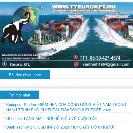
Bài đọc nhiều nhất
Tin mới nhất
Budapest Station: ĐIỂM HẸN CỦA CỘNG ĐỒNG VIỆT NAM TRONG
HÀNH TRÌNH PHỞ CULTURAL ROADSHOW EUROPE 2026
Ghi chép: LÀNG MAI - NƠI ĐỂ HIỂU VỀ CUỘC ĐỜI
Danh sách tỷ phú USD thế giới 2026: HUNGARY CÓ 6 NGƯỜI