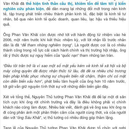
Văn Khải đã
thể hiện tinh thần cầu thị, khiêm tốn để tâm tới ý kiến
nghiên cứu phản biện
, để dần mang lại những đổi mới trong nền kinh
tế, tập trung phát triển nhiều thành phần kinh tế, đặc biệt là kinh tế tư
nhân, bỏ qua nền kinh tế quốc doanh, quan liêu, lạc hậu và thiếu hiệu
quả.
Ông Phan Văn Khải còn được nhớ tới với hành động từ nhiệm vào hè
2006, một năm trước khi kết thúc nhiệm kỳ, với lời nhận lỗi trước nhân
dân là đã “
để tham nhũng nghiêm trọng
”. Là người được coi là có nhiều
thành công trong nỗ lực cải cách hành chính và thị trường hội nhập, ông
rất ý thức được sự nguy hiểm của “
quốc nạn
” tham nhũng lan tràn.
“
Điều tôi trăn trở là vì sao một số mặt yếu kém về kinh tế xã hội và bộ
máy công quyền đã được nhận thức từ lâu, đã đề ra nhiều chủ trương
biện pháp khắc phục nhưng sự chuyển biến rất chậm, thậm chí có mặt
còn diễn biến xấu hơn
”, phát biểu tâm huyết của ông hơn 10 năm trước,
tới giờ vẫn giữ nguyên tính thời sự với những diễn biến gần đây.
Xét về tổng thể, Nguyên Thủ tướng Phan Văn Khải đã để lại một di sản
tích cực khi ông rời chính trường và đây là điều không phải vị chính
khách nào cũng làm được. Nhiều bài viết, đánh giá về ông sau khi ông ra
đi cũng phản ánh một phần thiện cảm của người cùng thời, và của người
dân với “
ông Sáu Khải
”, vị thủ tướng có nhiều đóng góp thầm lặng.
Tang lễ của Nguyên Thủ tướng Phan Văn Khải được tổ chức với nghi