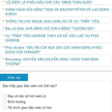
"LỘ DIỆN" LÁ PHIẾU BẦU CHO CÁC "ĐẢNG TOÀN QUỐC"
CHÍNH SÁCH CỦA ĐẢNG TISZA VÀ MAGYAR PÉTER VỀ LAO ĐỘNG
KHÁCH
THÔNG TIN CHO NGOẠI GIAO CHÂU ÂU VỀ VỤ "TRẤN" TIỀN
Bầu cử 2026: KHẢ NĂNG CHỈ CÒN 5 ĐẢNG "THƯỢNG ĐÀI"!
VỤ "TRẤN" TIỀN UKRAINE THEO LỜI KỂ CỦA LUẬT SƯ PHÍA
UKRAINE
Phía Ukraine: "DẤU ẤN CỦA NGA SAU CÁC HÀNH ĐỘNG KHIÊU
KHÍCH CỦA HUNGARY"
Bloomberg: CHUYẾN VẬN CHUYỂN HÀNG "HOÀN TOÀN BÌNH
THƯỜNG"
Khảo sát
Bạn thấy giao diện web mới thế nào?
Đẹp và tiện lợi hơn web cũ
Bình thường
Tôi thích giao diện web cũ hơn