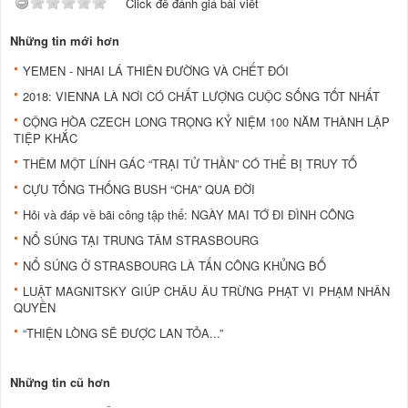
Click để đánh giá bài viết
Những tin mới hơn
YEMEN - NHAI LÁ THIÊN ĐƯỜNG VÀ CHẾT ĐÓI
2018: VIENNA LÀ NƠI CÓ CHẤT LƯỢNG CUỘC SỐNG TỐT NHẤT
CỘNG HÒA CZECH LONG TRỌNG KỶ NIỆM 100 NĂM THÀNH LẬP
TIỆP KHẮC
THÊM MỘT LÍNH GÁC “TRẠI TỬ THẦN” CÓ THỂ BỊ TRUY TỐ
CỰU TỔNG THỐNG BUSH “CHA” QUA ĐỜI
Hỏi và đáp về bãi công tập thể: NGÀY MAI TỚ ĐI ĐÌNH CÔNG
NỔ SÚNG TẠI TRUNG TÂM STRASBOURG
NỔ SÚNG Ở STRASBOURG LÀ TẤN CÔNG KHỦNG BỐ
LUẬT MAGNITSKY GIÚP CHÂU ÂU TRỪNG PHẠT VI PHẠM NHÂN
QUYỀN
“THIỆN LÒNG SẼ ĐƯỢC LAN TỎA...”
Những tin cũ hơn