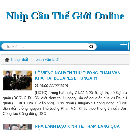
Nhịp Cầu Thế Giới Online
Trang nhất
phan văn khải
LỄ VIẾNG NGUYÊN THỦ TƯỚNG PHAN VĂN
KHẢI TẠI BUDAPEST, HUNGARY
16:09 23/03/2018
(NCTG) Trong hai ngày 21/22-3-2018, tại trụ sở Đại sứ
quán (ĐSQ) CHXHCN Việt Nam tại Hungary, đã có đại diện của 20 Đại sứ
quán (5 Đại sứ và 15 cấp phó), 8 hội đoàn (Hungary và cộng đồng) cử đại
diện đến viếng nguyên Thủ tướng Phan Văn Khải, theo thông tin của Ban
Công tác Cộng đồng ĐSQ.
NHÀ LÃNH ĐẠO KINH TẾ THẦM LẶNG QUA