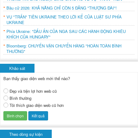
Bầu cử 2026: KHẢ NĂNG CHỈ CÒN 5 ĐẢNG "THƯỢNG ĐÀI"!
VỤ "TRẤN" TIỀN UKRAINE THEO LỜI KỂ CỦA LUẬT SƯ PHÍA
UKRAINE
Phía Ukraine: "DẤU ẤN CỦA NGA SAU CÁC HÀNH ĐỘNG KHIÊU
KHÍCH CỦA HUNGARY"
Bloomberg: CHUYẾN VẬN CHUYỂN HÀNG "HOÀN TOÀN BÌNH
THƯỜNG"
Khảo sát
Bạn thấy giao diện web mới thế nào?
Đẹp và tiện lợi hơn web cũ
Bình thường
Tôi thích giao diện web cũ hơn
Theo dòng sự kiện