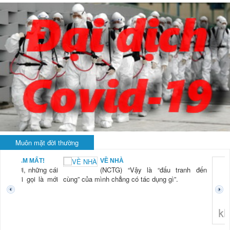
Muôn mặt đời thường
BẠN NAM MẤT!
VỀ NHÀ
TG) “Xời, những cái
(NCTG) “Vậy là “đấu tranh đến
tươi mới gọi là mới
cùng” của mình chẳng có tác dụng gì”.