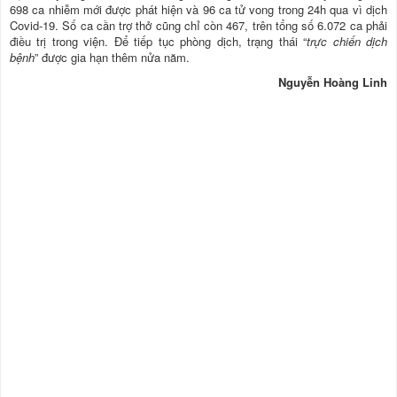
698 ca nhiễm mới được phát hiện và 96 ca tử vong trong 24h qua vì dịch
Covid-19. Số ca cần trợ thở cũng chỉ còn 467, trên tổng số 6.072 ca phải
điều trị trong viện. Để tiếp tục phòng dịch, trạng thái “
trực chiến dịch
bệnh
” được gia hạn thêm nửa năm.
Nguyễn Hoàng Linh