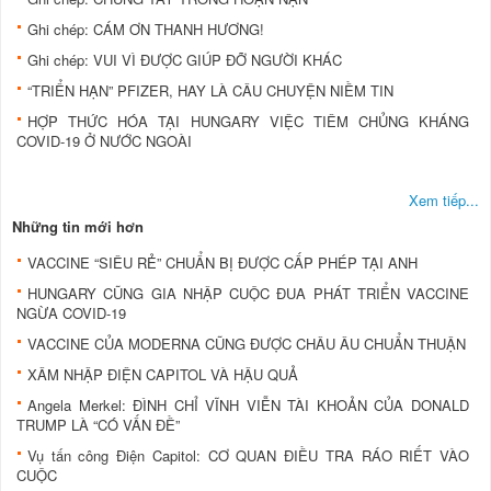
Ghi chép: CÁM ƠN THANH HƯƠNG!
Ghi chép: VUI VÌ ĐƯỢC GIÚP ĐỠ NGƯỜI KHÁC
“TRIỂN HẠN” PFIZER, HAY LÀ CÂU CHUYỆN NIỀM TIN
HỢP THỨC HÓA TẠI HUNGARY VIỆC TIÊM CHỦNG KHÁNG
COVID-19 Ở NƯỚC NGOÀI
Xem tiếp...
Những tin mới hơn
VACCINE “SIÊU RẺ” CHUẨN BỊ ĐƯỢC CẤP PHÉP TẠI ANH
HUNGARY CŨNG GIA NHẬP CUỘC ĐUA PHÁT TRIỂN VACCINE
NGỪA COVID-19
VACCINE CỦA MODERNA CŨNG ĐƯỢC CHÂU ÂU CHUẨN THUẬN
XÂM NHẬP ĐIỆN CAPITOL VÀ HẬU QUẢ
Angela Merkel: ĐÌNH CHỈ VĨNH VIỄN TÀI KHOẢN CỦA DONALD
TRUMP LÀ “CÓ VẤN ĐỀ”
Vụ tấn công Điện Capitol: CƠ QUAN ĐIỀU TRA RÁO RIẾT VÀO
CUỘC