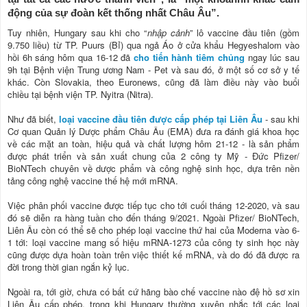
động của sự đoàn kết thống nhất Châu Âu”.
Tuy nhiên, Hungary sau khi cho “
nhập cảnh
” lô vaccine đầu tiên (gồm
9.750 liều) từ TP. Puurs (Bỉ) qua ngả Áo ở cửa khẩu Hegyeshalom vào
hồi 6h sáng hôm qua 16-12 đã
cho tiến hành tiêm chủng
ngay lúc sau
9h tại Bệnh viện Trung ương Nam - Pet và sau đó, ở một số cơ sở y tế
khác. Còn Slovakia, theo Euronews, cũng đã làm điều này vào buổi
chiều tại bệnh viện TP. Nyitra (Nitra).
Như đã biết,
loại vaccine đầu tiên được cấp phép tại Liên Âu
- sau khi
Cơ quan Quản lý Dược phẩm Châu Âu (EMA) đưa ra đánh giá khoa học
về các mặt an toàn, hiệu quả và chất lượng hôm 21-12 - là sản phẩm
được phát triển và sản xuất chung của 2 công ty Mỹ - Đức Pfizer/
BioNTech chuyên về dược phẩm và công nghệ sinh học, dựa trên nền
tảng công nghệ vaccine thế hệ mới mRNA.
Việc phân phối vaccine được tiếp tục cho tới cuối tháng 12-2020, và sau
đó sẽ diễn ra hàng tuần cho đến tháng 9/2021. Ngoài Pfizer/ BioNTech,
Liên Âu còn có thể sẽ cho phép loại vaccine thứ hai của Moderna vào 6-
1 tới: loại vaccine mang số hiệu mRNA-1273 của công ty sinh học này
cũng được dựa hoàn toàn trên việc thiết kế mRNA, và do đó đã được ra
đời trong thời gian ngắn kỷ lục.
Ngoài ra, tới giờ, chưa có bất cứ hãng bào chế vaccine nào đệ hồ sơ xin
Liên Âu cấp phép, trong khi Hungary thường xuyên nhắc tới các loại