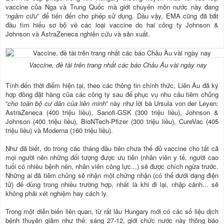
vaccine của Nga và Trung Quốc mà giới chuyên môn nước này đang
“
ngâm cứu
” để tiến đến cho phép sử dụng. Dầu vậy, EMA cũng đã bắt
đầu tìm hiểu sơ bộ về các loại vaccine do hai công ty Johnson &
Johnson và AstraZeneca nghiên cứu và sản xuất.
Vaccine, đề tài trên trang nhất các báo Châu Âu vài ngày nay
Tính đến thời điểm hiện tại, theo các thông tin chính thức, Liên Âu đã ký
hợp đồng đặt hàng của các công ty sau để phục vụ nhu cầu tiêm chủng
“
cho toàn bộ cư dân của liên minh
” này như lời bà Ursula von der Leyen:
AstraZeneca (400 triệu liều), Sanofi-GSK (300 triệu liều), Johnson &
Johnson (400 triệu liều), BioNTech-Pfizer (300 triệu liều), CureVac (405
triệu liều) và Moderna (160 triệu liều).
Như đã biết, do trong các tháng đầu tiên chưa thể đủ vaccine cho tất cả
mọi người nên những đối tượng được ưu tiên (nhân viên y tế, người cao
tuổi có nhiều bệnh nền, nhân viên công lực...) sẽ được chích ngừa trước.
Những ai đã tiêm chủng sẽ nhận một chứng nhận (có thể dưới dạng điện
tử) để dùng trong nhiều trường hợp, nhất là khi đi lại, nhập cảnh... sẽ
không phải xét nghiệm hay cách ly.
Trong một diễn biến liên quan, từ rất lâu Hungary mới có các số liệu dịch
bệnh thuyên giảm như thế: sáng 27-12, giới chức nước này thông báo