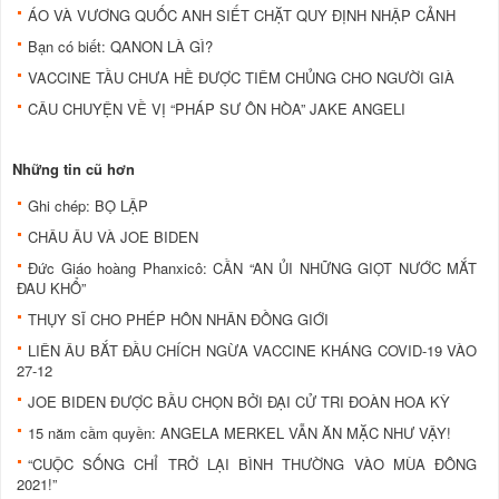
ÁO VÀ VƯƠNG QUỐC ANH SIẾT CHẶT QUY ĐỊNH NHẬP CẢNH
Bạn có biết: QANON LÀ GÌ?
VACCINE TẦU CHƯA HỀ ĐƯỢC TIÊM CHỦNG CHO NGƯỜI GIÀ
CÂU CHUYỆN VỀ VỊ “PHÁP SƯ ÔN HÒA” JAKE ANGELI
Những tin cũ hơn
Ghi chép: BỌ LẬP
CHÂU ÂU VÀ JOE BIDEN
Đức Giáo hoàng Phanxicô: CẦN “AN ỦI NHỮNG GIỌT NƯỚC MẮT
ĐAU KHỔ”
THỤY SĨ CHO PHÉP HÔN NHÂN ĐỒNG GIỚI
LIÊN ÂU BẮT ĐẦU CHÍCH NGỪA VACCINE KHÁNG COVID-19 VÀO
27-12
JOE BIDEN ĐƯỢC BẦU CHỌN BỞI ĐẠI CỬ TRI ĐOÀN HOA KỲ
15 năm cầm quyền: ANGELA MERKEL VẪN ĂN MẶC NHƯ VẬY!
“CUỘC SỐNG CHỈ TRỞ LẠI BÌNH THƯỜNG VÀO MÙA ĐÔNG
2021!”