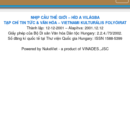
NHỊP CẦU THẾ GIỚI – HÍD A VILÁGBA
TẠP CHÍ TIN TỨC & VĂN HÓA – VIETNAMI KULTURÁLIS FOLYÓIRAT
Thành lập: 12-12-2001 – Alapítva: 2001.12.12
Giấy phép của Bộ Di sản Văn hóa Dân tộc Hungary: 2.2.4./73/2002.
Số đăng kí quốc tế tại Thư viện Quốc gia Hungary: ISSN 1588-5399
Powered by
NukeViet
- a product of
VINADES.,JSC