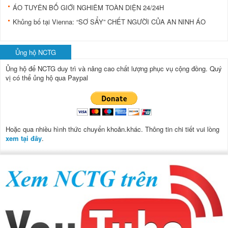
ÁO TUYÊN BỐ GIỚI NGHIÊM TOÀN DIỆN 24/24H
Khủng bố tại Vienna: “SƠ SẨY” CHẾT NGƯỜI CỦA AN NINH ÁO
Ủng hộ NCTG
Ủng hộ để NCTG duy trì và nâng cao chất lượng phục vụ cộng đồng.
Quý
vị có thể ủng hộ qua Paypal
Hoặc qua nhiều hình thức chuyển khoản.khác. Thông tin chi tiết vui lòng
xem tại đây
.