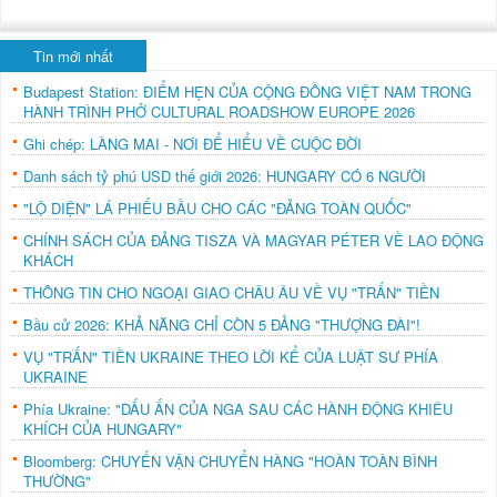
Tin mới nhất
Budapest Station: ĐIỂM HẸN CỦA CỘNG ĐỒNG VIỆT NAM TRONG
HÀNH TRÌNH PHỞ CULTURAL ROADSHOW EUROPE 2026
Ghi chép: LÀNG MAI - NƠI ĐỂ HIỂU VỀ CUỘC ĐỜI
Danh sách tỷ phú USD thế giới 2026: HUNGARY CÓ 6 NGƯỜI
"LỘ DIỆN" LÁ PHIẾU BẦU CHO CÁC "ĐẢNG TOÀN QUỐC"
CHÍNH SÁCH CỦA ĐẢNG TISZA VÀ MAGYAR PÉTER VỀ LAO ĐỘNG
KHÁCH
THÔNG TIN CHO NGOẠI GIAO CHÂU ÂU VỀ VỤ "TRẤN" TIỀN
Bầu cử 2026: KHẢ NĂNG CHỈ CÒN 5 ĐẢNG "THƯỢNG ĐÀI"!
VỤ "TRẤN" TIỀN UKRAINE THEO LỜI KỂ CỦA LUẬT SƯ PHÍA
UKRAINE
Phía Ukraine: "DẤU ẤN CỦA NGA SAU CÁC HÀNH ĐỘNG KHIÊU
KHÍCH CỦA HUNGARY"
Bloomberg: CHUYẾN VẬN CHUYỂN HÀNG "HOÀN TOÀN BÌNH
THƯỜNG"