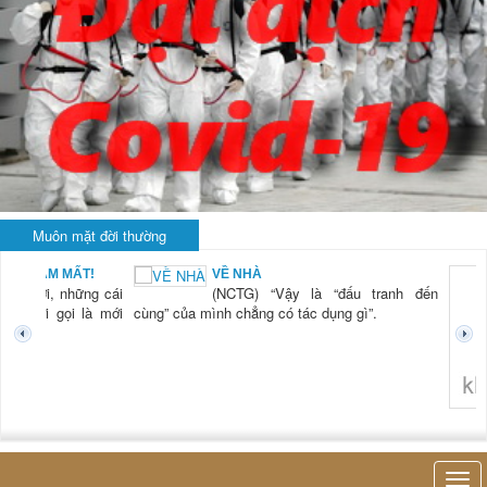
Muôn mặt đời thường
BẠN NAM MẤT!
VỀ NHÀ
TG) “Xời, những cái
(NCTG) “Vậy là “đấu tranh đến
tươi mới gọi là mới
cùng” của mình chẳng có tác dụng gì”.
không 