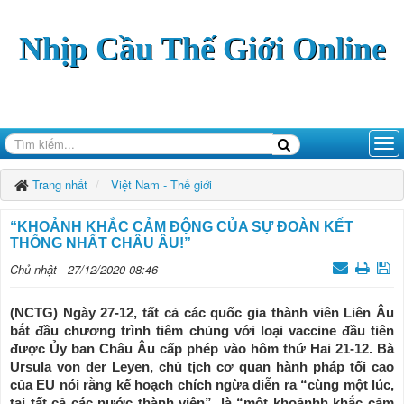
Nhịp Cầu Thế Giới Online
Trang nhất
Việt Nam - Thế giới
“KHOẢNH KHẮC CẢM ĐỘNG CỦA SỰ ĐOÀN KẾT
THỐNG NHẤT CHÂU ÂU!”
Chủ nhật - 27/12/2020 08:46
(NCTG) Ngày 27-12, tất cả các quốc gia thành viên Liên Âu
bắt đầu chương trình tiêm chủng với loại vaccine đầu tiên
được Ủy ban Châu Âu cấp phép vào hôm thứ Hai 21-12. Bà
Ursula von der Leyen, chủ tịch cơ quan hành pháp tối cao
của EU nói rằng kế hoạch chích ngừa diễn ra “cùng một lúc,
tại tất cả các nước thành viên”, là “một khoảnhh khắc cảm