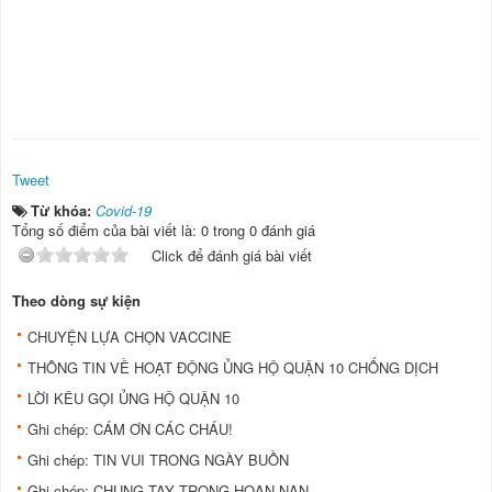
Tweet
Từ khóa:
Covid-19
Tổng số điểm của bài viết là: 0 trong 0 đánh giá
Click để đánh giá bài viết
Theo dòng sự kiện
CHUYỆN LỰA CHỌN VACCINE
THÔNG TIN VỀ HOẠT ĐỘNG ỦNG HỘ QUẬN 10 CHỐNG DỊCH
LỜI KÊU GỌI ỦNG HỘ QUẬN 10
Ghi chép: CÁM ƠN CÁC CHÁU!
Ghi chép: TIN VUI TRONG NGÀY BUỒN
Ghi chép: CHUNG TAY TRONG HOẠN NẠN