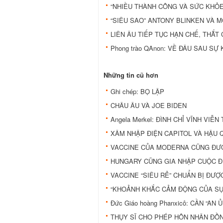
“NHIỀU THÀNH CÔNG VÀ SỨC KHỎE 
“SIÊU SAO” ANTONY BLINKEN VÀ 
LIÊN ÂU TIẾP TỤC HẠN CHẾ, THẮT
Phong trào QAnon: VỀ ĐÂU SAU SỰ 
Những tin cũ hơn
Ghi chép: BỌ LẬP
CHÂU ÂU VÀ JOE BIDEN
Angela Merkel: ĐÌNH CHỈ VĨNH VI
XÂM NHẬP ĐIỆN CAPITOL VÀ HẬU 
VACCINE CỦA MODERNA CŨNG ĐƯ
HUNGARY CŨNG GIA NHẬP CUỘC ĐU
VACCINE “SIÊU RẺ” CHUẨN BỊ ĐƯỢ
“KHOẢNH KHẮC CẢM ĐỘNG CỦA SỰ
Đức Giáo hoàng Phanxicô: CẦN “A
THỤY SĨ CHO PHÉP HÔN NHÂN ĐỒN