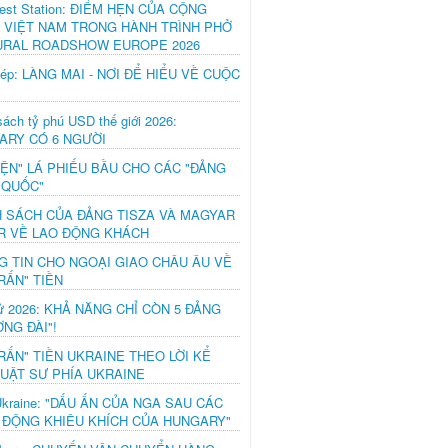
est Station: ĐIỂM HẸN CỦA CỘNG
 VIỆT NAM TRONG HÀNH TRÌNH PHỞ
URAL ROADSHOW EUROPE 2026
hép: LÀNG MAI - NƠI ĐỂ HIỂU VỀ CUỘC
ách tỷ phú USD thế giới 2026:
ARY CÓ 6 NGƯỜI
IỆN" LÁ PHIẾU BẦU CHO CÁC "ĐẢNG
 QUỐC"
H SÁCH CỦA ĐẢNG TISZA VÀ MAGYAR
R VỀ LAO ĐỘNG KHÁCH
G TIN CHO NGOẠI GIAO CHÂU ÂU VỀ
RẤN" TIỀN
ử 2026: KHẢ NĂNG CHỈ CÒN 5 ĐẢNG
NG ĐÀI"!
RẤN" TIỀN UKRAINE THEO LỜI KỂ
LUẬT SƯ PHÍA UKRAINE
Ukraine: "DẤU ẤN CỦA NGA SAU CÁC
 ĐỘNG KHIÊU KHÍCH CỦA HUNGARY"