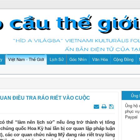
ry
Việt Nam - Thế Giới
Lịch Sử
Góc Nhìn
Văn Hóa
Cộng Đồng
Ủng
Ơ QUAN ĐIỀU TRA RÁO RIẾT VÀO CUỘC
Ủng hộ 
phục vụ
Paypal
ó thể “làm nên lịch sử” nếu ông trở thành vị tổng
 chúng quốc Hoa Kỳ hai lần bị cơ quan lập pháp luận
t), các cơ quan chức năng Mỹ đang ráo riết truy lùng