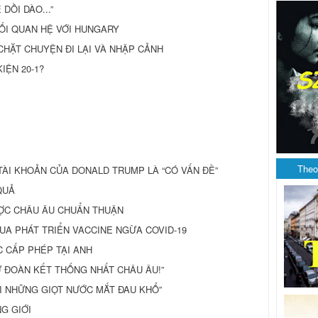
DỒI DÀO...”
MỐI QUAN HỆ VỚI HUNGARY
 CHẶT CHUYỆN ĐI LẠI VÀ NHẬP CẢNH
KIỆN 20-1?
Theo
ỄN TÀI KHOẢN CỦA DONALD TRUMP LÀ “CÓ VẤN ĐỀ”
QUẢ
ỢC CHÂU ÂU CHUẨN THUẬN
A PHÁT TRIỂN VACCINE NGỪA COVID-19
C CẤP PHÉP TẠI ANH
 ĐOÀN KẾT THỐNG NHẤT CHÂU ÂU!”
N ỦI NHỮNG GIỌT NƯỚC MẮT ĐAU KHỔ”
G GIỚI