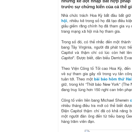
những kẻ đột nhập bất hợp pháp 
trước sự chứng kiến của cả thế gi
Nhà chức trách Hoa Kỳ bắt đầu bắt giữ
hội
, nhiều kẻ trong số họ đã tạo điều ki
giấu giếm rằng chính họ đã tham gia vụ 
trang mạng xã hội mà họ tham gia.
Trong số đó, có thể nhắc đến một thành 
bang Tây Virginia, người đã phát trực t
Capitol và thậm chí có lúc còn hét lê
Capitol
”. Được biết, dân biểu Derrick Ev
Theo Viện Công tố Tối cao Hoa Kỳ, đến 
về sự tham gia gây rối trong vụ tấn cô
tuần tới. Theo một
bài báo hôm thứ Hai
giữ, trong khi “Thời báo New York” (Th
đang truy lùng hơn 150 nghi can trên phạ
Công tố viên liên bang Michael Sherwin
c
nhiều tháng điều tra mới có thể biết đượ
Điện Capitol thậm chí đã có khả năng b
một người đàn ông đến từ tiểu bang Ge
hàng trăm viên đạn.