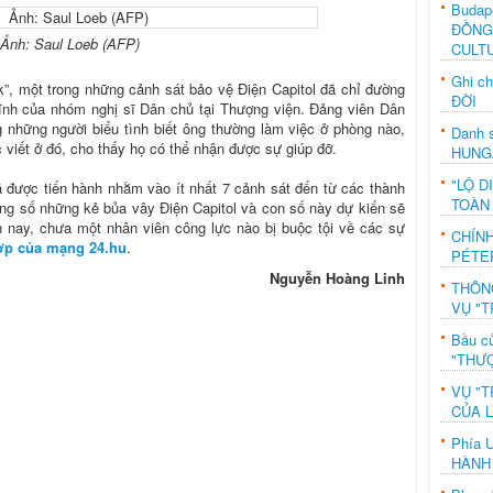
Budap
ĐỒNG
Ảnh: Saul Loeb (AFP)
CULT
Ghi c
”, một trong những cảnh sát bảo vệ Điện Capitol đã chỉ đường
ĐỜI
ĩnh của nhóm nghị sĩ Dân chủ tại Thượng viện. Đảng viên Dân
 những người biểu tình biết ông thường làm việc ở phòng nào,
Danh s
viết ở đó, cho thấy họ có thể nhận được sự giúp đỡ.
HUNG
"LỘ D
đã được tiến hành nhằm vào ít nhất 7 cảnh sát đến từ các thành
TOÀN
ong số những kẻ bủa vây Điện Capitol và con số này dự kiến sẽ
n nay, chưa một nhân viên công lực nào bị buộc tội về các sự
CHÍN
ợp của mạng 24.hu
.
PÉTE
Nguyễn Hoàng Linh
THÔN
VỤ "T
Bầu c
"THƯỢ
VỤ "T
CỦA 
Phía 
HÀNH