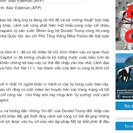
nh: Alex Edelman (AFP)
 bạn bè rằng ông ta đang về thủ đô và sẽ “
tường thuật
” trực tiếp
g khác, cảnh sát cũng phát hiện một khẩu súng máy với nhiều
y napalm tự sản xuất. Nhóm ủng hộ Donald Trump cũng hô vang
a nhà Quốc hội, ám chỉ Phó Tổng thống Mike Pence đã “
bất tuân
a hôm 6-1, đã có rất nhiều lời chỉ trích nhằm vào cơ quan thực
 Capitol vì đã không chuẩn bị kỹ lưỡng trước cuộc biểu tình do
ã khiến những kẻ bao vây có thể đột nhập vào tòa nhà. Lãnh đạo
và hôm thứ Hai 11-1, hai thành viên của đơn vị cũng bị đình chỉ
với ít nhất 10 người khác vì hành vi của họ trong cuộc bao vây.
áo chí rằng có một video lan truyền trên các trang mạng xã hội
 chỉ công tác - cho thấy anh này chụp ảnh “
tự sướng
” một cách
pitol.
Bài 
ầu và hướng dẫn những “
tín đồ
” của Donald Trump đột nhập vào
hủ khác đặt giả thiết rằng cảnh sát cũng có thể đã giúp những
nh lọt được vào trụ sở của nền lập pháp Mỹ lại biết phải đi đâu
Tin 