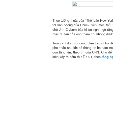
Theo tường thuật của “Thời báo New York
tới văn phòng của Chuck Schumer, thủ l
chủ Jim Clyburn bày tỏ sự nghi ngờ rằng
mặc dù tên của ông thậm chí không được 
Trong khi đó, một cuộc điều tra nội bộ 
phố khác sau khi có thông tin họ nằm tr
còn tăng lên, theo tin của CNN. Cho đế
kiện xảy ra hôm thứ Tư 6-1, theo
tổng h