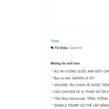
Tweet
Từ khóa:
Covid-19
Những tin mới hơn
ÁO VÀ VƯƠNG QUỐC ANH SIẾT CH
Bạn có biết: QANON LÀ GÌ?
VACCINE TẦU CHƯA HỀ ĐƯỢC TIÊ
CÂU CHUYỆN VỀ VỊ “PHÁP SƯ ÔN H
TNS Mitch McConnell: TỔNG THỐN
DONALD TRUMP CÓ THỂ LẬP ĐẢNG