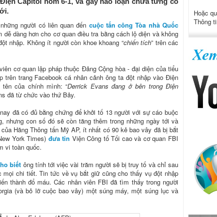
Điện Capitol hôm 6-1, và gây náo loạn chưa từng có
ới.
Hoặc qu
Thông ti
 những người có liên quan đến
cuộc tấn công Tòa nhà Quốc
ện dễ dàng hơn cho cơ quan điều tra bằng cách lộ diện và không
đột nhập. Không ít người còn khoe khoang “
chiến tích
” trên các
viên cơ quan lập pháp thuộc Đảng Cộng hòa - đại diện của tiểu
iếp trên trang Facebook cá nhân cảnh ông ta đột nhập vào Điện
n tên của chính mình: “
Derrick Evans đang ở bên trong Điện
ans đã từ chức vào thứ Bảy.
nay đã có đủ bằng chứng để khởi tố 13 người với sự cáo buộc
ng, nhưng con số đó sẽ còn tăng thêm trong những ngày tới và
của Hãng Thông tấn Mỹ AP, ít nhất có 90 kẻ bao vây đã bị bắt
e New York Times)
đưa tin
Viện Công tố Tối cao và cơ quan FBI
m vi toàn quốc.
ho biết
ông tính tới việc vài trăm người sẽ bị truy tố và chỉ sau
c mọi chi tiết. Tin tức về vụ bắt giữ cũng cho thấy vụ đột nhập
iến thành đổ máu. Các nhân viên FBI đã tìm thấy trong người
orgia (và bỏ lỡ cuộc bao vây) một súng máy, một súng lục và