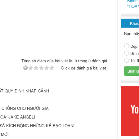
Bloo
"HOÀ
Khảo
Bạn thấ
Đẹp 
Bình
Tôi 
Tổng số điểm của bài viết là: 0 trong 0 đánh giá
Click để đánh giá bài viết
ẶT QUY ĐỊNH NHẬP CẢNH
M CHỦNG CHO NGƯỜI GIÀ
ÒA” JAKE ANGELI
G ĐÃ KÍCH ĐỘNG NHỮNG KẺ BẠO LOẠN!
 MỚI