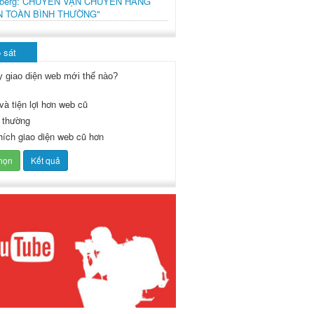
mberg: CHUYẾN VẬN CHUYỂN HÀNG
N TOÀN BÌNH THƯỜNG"
 sát
y giao diện web mới thế nào?
và tiện lợi hơn web cũ
 thường
thích giao diện web cũ hơn