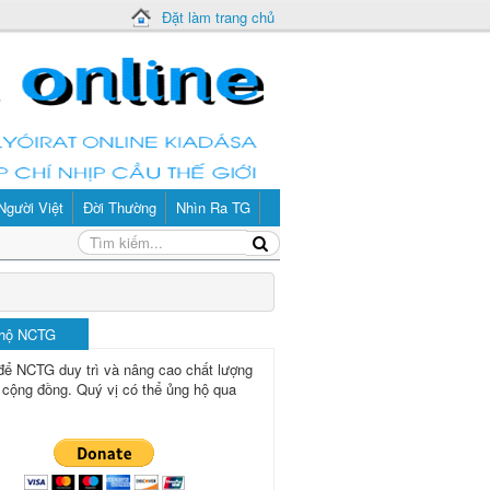
Đặt làm trang chủ
Người Việt
Đời Thường
Nhìn Ra TG
 hộ NCTG
để NCTG duy trì và nâng cao chất lượng
 cộng đồng.
Quý vị có thể ủng hộ qua