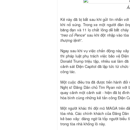
Ả
Kẻ này đã bị bắt sau khi gửi tin nhắn với
khi nổ súng. Trong xe một người đàn ôn
băng đạn và 11 lọ chất lỏng dễ bắt chá
“
treo cổ Pence
” sau khi đột nhập vào tò
thượng lệnh
”.
Ngay sau khi vụ việc chấn động này xảy r
thi pháp luật phụ trách việc bảo vệ Điện
Donald Trump triệu tập, nhiều sai lầm đ
cảnh sát Điện Capitol đã lập tức từ chức 
công tác.
Một cuộc điều tra đã được tiến hành đối 
Nghị sĩ Đảng Dân chủ Tim Ryan nói với b
quay cảnh một cảnh sát - hiện đã bị đình
hòa bình cùng những kẻ tấn công Điện Ca
Một người khác thì đội mũ MAGA trên đ
tòa nhà. Các chính khách của Đảng Dân c
kẻ bao vây: đáng ngờ là tốp người biểu tì
trong tòa nhà khổng lồ này.