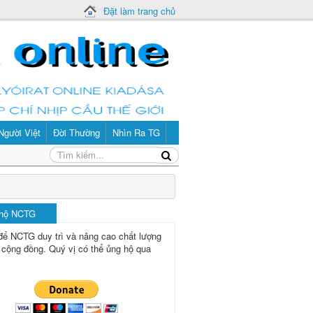
Đặt làm trang chủ
Người Việt
Đời Thường
Nhìn Ra TG
 hộ NCTG
để NCTG duy trì và nâng cao chất lượng
 cộng đồng.
Quý vị có thể ủng hộ qua