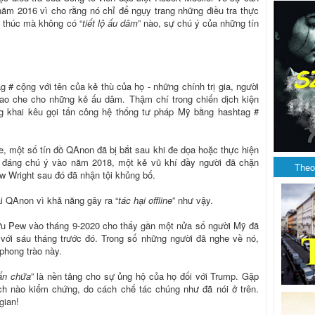
ăm 2016 vì cho rằng nó chỉ để ngụy trang những điều tra thực
t thúc mà không có “
tiết lộ ấu dâm
” nào, sự chú ý của những tín
# cộng với tên của kẻ thù của họ - những chính trị gia, người
bao che cho những kẻ ấu dâm. Thậm chí trong chiến dịch kiện
 khai kêu gọi tấn công hệ thống tư pháp Mỹ bằng hashtag #
e, một số tín đồ QAnon đã bị bắt sau khi đe dọa hoặc thực hiện
ợp đáng chú ý vào năm 2018, một kẻ vũ khí đầy người đã chặn
Theo
 Wright sau đó đã nhận tội khủng bố.
ại QAnon vì khả năng gây ra “
tác hại offline
” như vậy.
ứu Pew vào tháng 9-2020 cho thấy gần một nửa số người Mỹ đã
với sáu tháng trước đó. Trong số những người đã nghe về nó,
phong trào này.
 ẩn chứa
” là nền tảng cho sự ủng hộ của họ đối với Trump. Gặp
ch nào kiểm chứng, do cách chế tác chúng như đã nói ở trên.
gian!