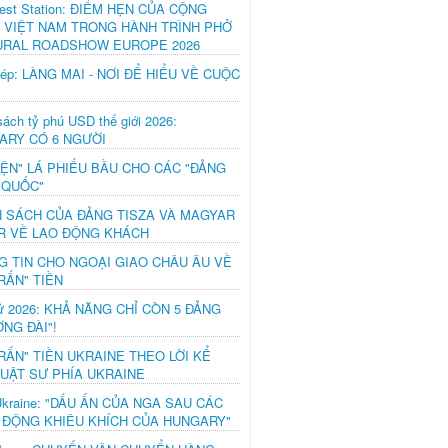
est Station: ĐIỂM HẸN CỦA CỘNG
 VIỆT NAM TRONG HÀNH TRÌNH PHỞ
URAL ROADSHOW EUROPE 2026
hép: LÀNG MAI - NƠI ĐỂ HIỂU VỀ CUỘC
ách tỷ phú USD thế giới 2026:
ARY CÓ 6 NGƯỜI
IỆN" LÁ PHIẾU BẦU CHO CÁC "ĐẢNG
 QUỐC"
H SÁCH CỦA ĐẢNG TISZA VÀ MAGYAR
R VỀ LAO ĐỘNG KHÁCH
G TIN CHO NGOẠI GIAO CHÂU ÂU VỀ
RẤN" TIỀN
ử 2026: KHẢ NĂNG CHỈ CÒN 5 ĐẢNG
NG ĐÀI"!
RẤN" TIỀN UKRAINE THEO LỜI KỂ
LUẬT SƯ PHÍA UKRAINE
Ukraine: "DẤU ẤN CỦA NGA SAU CÁC
 ĐỘNG KHIÊU KHÍCH CỦA HUNGARY"