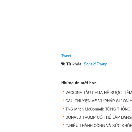
Tweet
Từ khóa:
Donald Trump
Những tin mới hơn
VACCINE TẦU CHƯA HỀ ĐƯỢC TIÊ
CÂU CHUYỆN VỀ VỊ “PHÁP SƯ ÔN H
TNS Mitch McConnell: TỔNG THỐN
DONALD TRUMP CÓ THỂ LẬP ĐẢNG
“NHIỀU THÀNH CÔNG VÀ SỨC KHỎE 