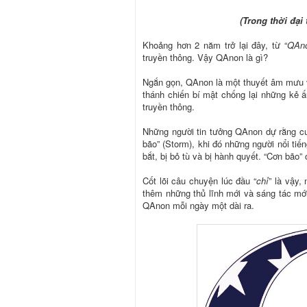
(Trong thời đại 
Khoảng hơn 2 năm trở lại đây, từ “
QAn
truyền thông. Vậy QAnon là gì?
Ngắn gọn, QAnon là một thuyết âm mưu v
thánh chiến bí mật chống lại những kẻ 
truyền thông.
Những người tin tưởng QAnon dự rằng cu
bão” (Storm), khi đó những người nổi ti
bắt, bị bỏ tù và bị hành quyết. “Cơn bão” 
Cốt lõi câu chuyện lúc đầu “
chỉ
” là vậy,
thêm những thủ lĩnh mới và sáng tác mớ
QAnon mỗi ngày một dài ra.