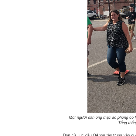
Một người đàn ông mặc áo phông có h
Tổng thốn
Đơn cử, lúc đầu QAnon tập trung vào cuộ