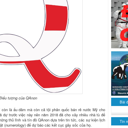
Biểu tượng của QAnon
Bài 
 còn là ấu dâm mà còn cả tội phản quốc bán rẻ nước Mỹ cho
ã dự trước việc này nên năm 2018 đã cho xây nhiều nhà tù để
hững thủ lĩnh và tín đồ QAnon dựa trên tin tức, các sự kiện lịch
Tin 
ật (
numerology
) để dự báo các kết cục gây sốc của họ.