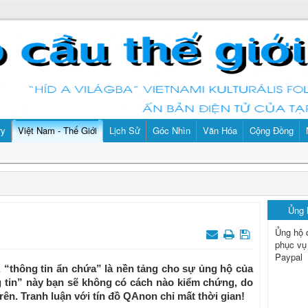
ry
Việt Nam - Thế Giới
Lịch Sử
Góc Nhìn
Văn Hóa
Cộng Đồng
Ủng
Ủng hộ 
phục vụ
Paypal
 “thông tin ẩn chứa” là nền tảng cho sự ủng hộ của
g tin” này bạn sẽ không có cách nào kiểm chứng, do
rên. Tranh luận với tín đồ QAnon chỉ mất thời gian!