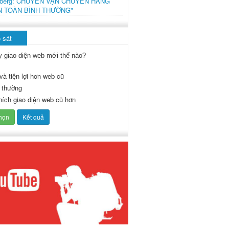
mberg: CHUYẾN VẬN CHUYỂN HÀNG
N TOÀN BÌNH THƯỜNG"
 sát
y giao diện web mới thế nào?
và tiện lợi hơn web cũ
 thường
thích giao diện web cũ hơn