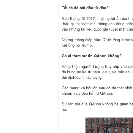
Tất cả đã bắt đầu từ đâu?
Vào tháng 10-2017, một người ẩn danh đ
“
bốt
” gì thì “
bốt
” mà không cần đăng nhập
vào những tài liệu quốc gia tuyệt mật củ
Những thông điệp của “
Q
” thường được v
kết ủng hộ Trump.
Có ai thực sự tin QAnon không?
Hàng triệu người! Lượng truy cập vào cá
đã bùng nổ kể từ năm 2017, và các dấu 
đại dịch cúm Tầu Cộng.
Các mạng xã hội lớn sau đó đã thắt chặt
khoản và video hỗ trợ QAnon.
Sự lan tỏa của QAnon không hề giảm bấ
họ.