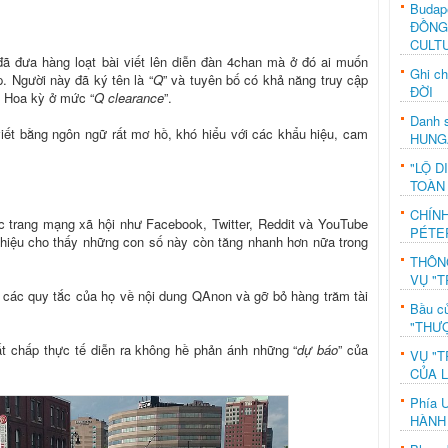
Budap
ĐỒNG
CULT
ã đưa hàng loạt bài viết lên diễn đàn 4chan mà ở đó ai muốn
Ghi c
. Người này đã ký tên là “
Q
” và tuyên bố có khả năng truy cập
ĐỜI
a Hoa kỳ ở mức “
Q clearance
”.
Danh s
iết bằng ngôn ngữ rất mơ hồ, khó hiểu với các khẩu hiệu, cam
HUNG
"LỘ D
TOÀN
CHÍN
c trang mạng xã hội như Facebook, Twitter, Reddit và YouTube
PÉTE
hiệu cho thấy những con số này còn tăng nhanh hơn nữa trong
THÔN
VỤ "T
 các quy tắc của họ về nội dung QAnon và gỡ bỏ hàng trăm tài
Bầu c
"THƯỢ
t chấp thực tế diễn ra không hề phản ánh những “
dự báo
” của
VỤ "T
CỦA 
Phía 
HÀNH