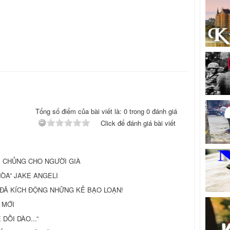
Tổng số điểm của bài viết là: 0 trong 0 đánh giá
Click để đánh giá bài viết
M CHỦNG CHO NGƯỜI GIÀ
ÒA” JAKE ANGELI
G ĐÃ KÍCH ĐỘNG NHỮNG KẺ BẠO LOẠN!
 MỚI
DỒI DÀO...”