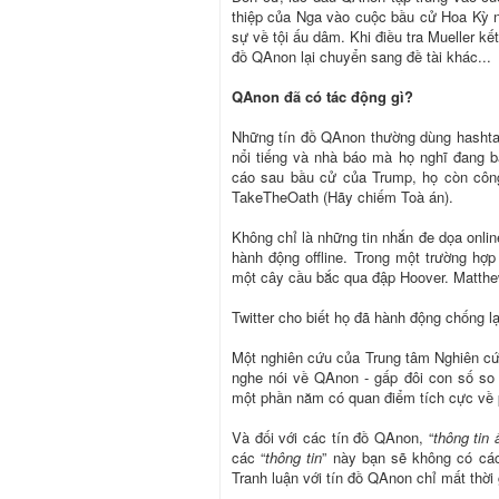
thiệp của Nga vào cuộc bầu cử Hoa Kỳ n
sự về tội ấu dâm. Khi điều tra Mueller kế
đồ QAnon lại chuyển sang đề tài khác...
QAnon đã có tác động gì?
Những tín đồ QAnon thường dùng hashtag 
nổi tiếng và nhà báo mà họ nghĩ đang 
cáo sau bầu cử của Trump, họ còn công
TakeTheOath (Hãy chiếm Toà án).
Không chỉ là những tin nhắn đe dọa onlin
hành động offline. Trong một trường h
một cây cầu bắc qua đập Hoover. Matthew
Twitter cho biết họ đã hành động chống l
Một nghiên cứu của Trung tâm Nghiên c
nghe nói về QAnon - gấp đôi con số so 
một phần năm có quan điểm tích cực về 
Và đối với các tín đồ QAnon, “
thông tin
các “
thông tin
” này bạn sẽ không có cá
Tranh luận với tín đồ QAnon chỉ mất thời 