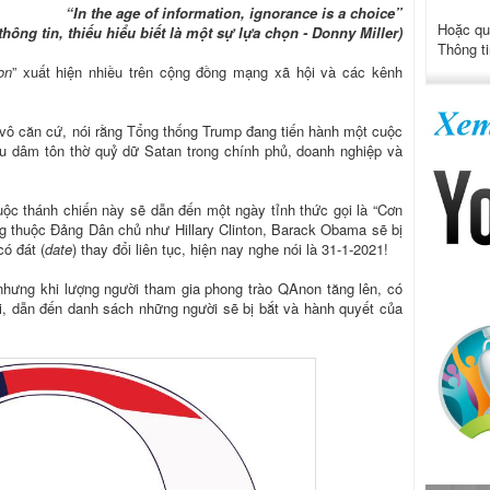
“In the age of information, ignorance is a choice”
Hoặc qu
thông tin, thiếu hiểu biết là một sự lựa chọn - Donny Miller)
Thông ti
on
” xuất hiện nhiều trên cộng đồng mạng xã hội và các kênh
ô căn cứ, nói rằng Tổng thống Trump đang tiến hành một cuộc
ấu dâm tôn thờ quỷ dữ Satan trong chính phủ, doanh nghiệp và
ộc thánh chiến này sẽ dẫn đến một ngày tỉnh thức gọi là “Cơn
ếng thuộc Đảng Dân chủ như Hillary Clinton, Barack Obama sẽ bị
có đát (
date
) thay đổi liên tục, hiện nay nghe nói là 31-1-2021!
 nhưng khi lượng người tham gia phong trào QAnon tăng lên, có
i, dẫn đến danh sách những người sẽ bị bắt và hành quyết của