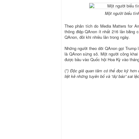
Một người biểu tì
Theo phân tích do Media Matters for Am
thông điệp QAnon ít nhất 216 lần bằng cá
QAnon, đôi khi nhiều lần trong ngày.
Những người theo dõi QAnon gọi Trump l
là QAnon sừng sỏ. Một người công khai 
được bầu vào Quốc hội Hoa Kỳ vào tháng
(
*) Độc giả quan tâm có thể đọc kỹ hơn 
liệt kê những tuyên bố và “dự báo” sai l