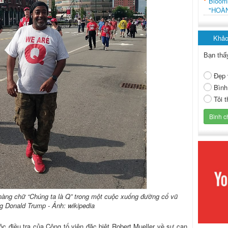
Bloo
"HOÀ
Khảo
Bạn thấ
Đẹp 
Bình
Tôi 
àng chữ “Chúng ta là Q” trong một cuộc xuống đường cổ vũ
g Donald Trump - Ảnh: wikipedia
c điều tra của Công tố viên đặc biệt Robert Mueller về sự can