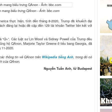
nh mang biểu trưng QAnon - Ảnh: bbc.com
erica thực hiện, tính đến tháng 8-2020, Trump đã khuếch đại
ch đăng lại hoặc đề cập đến 129 tài khoản Twitter liên kết với
à “
Q+
”. Các luật sư Lin Wood và Sidney Powell của Trump đều
ủng hộ QAnon, Marjorie Taylor Greene ở tiểu bang Georgia, đã
 11-2020.
các thông tin về QAnon trên
Wikipedia tiếng Anh
, trong đó có
ệch của QAnon.
Nguyễn Tuấn Anh, từ Budapest