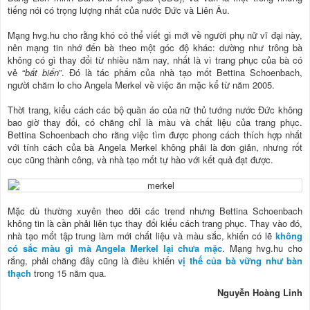
tiếng nói có trọng lượng nhất của nước Đức và Liên Âu.
Mạng hvg.hu cho rằng khó có thể viết gì mới về người phụ nữ vĩ đại này,
nên mạng tin nhớ đến bà theo một góc độ khác: dường như trông bà
không có gì thay đổi từ nhiều năm nay, nhất là vì trang phục của bà có
vẻ “
bất biến
”. Đó là tác phẩm của nhà tạo mốt Bettina Schoenbach,
người chăm lo cho Angela Merkel về việc ăn mặc kể từ năm 2005.
Thời trang, kiểu cách các bộ quần áo của nữ thủ tướng nước Đức không
bao giờ thay đổi, có chăng chỉ là màu và chất liệu của trang phục.
Bettina Schoenbach cho rằng việc tìm được phong cách thích hợp nhất
với tính cách của bà Angela Merkel không phải là đơn giản, nhưng rốt
cục cũng thành công, và nhà tạo mốt tự hào với kết quả đạt được.
Mặc dù thường xuyên theo dõi các trend nhưng Bettina Schoenbach
không tin là cần phải liên tục thay đổi kiểu cách trang phục. Thay vào đó,
nhà tạo mốt tập trung làm mới chất liệu và màu sắc, khiến có lẽ
không
có sắc màu gì mà Angela Merkel lại chưa mặc
. Mạng hvg.hu cho
rắng, phải chăng đây cũng là điều khiến
vị thế của bà vững như bàn
thạch
trong 15 năm qua.
Nguyễn Hoàng Linh