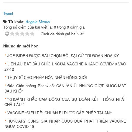
Tweet
Từ khóa:
Angela Merkel
Tổng số điểm của bài viết là: 0 trong 0 đánh giá
Click để đánh giá bài viết
Những tin mới hơn
JOE BIDEN ĐƯỢC BẦU CHỌN BỞI ĐẠI CỬ TRI ĐOÀN HOA KỲ
LIÊN ÂU BẮT ĐẦU CHÍCH NGỪA VACCINE KHÁNG COVID-19 VÀO
27-12
THỤY SĨ CHO PHÉP HÔN NHÂN ĐỒNG GIỚI
Đức Giáo hoàng Phanxicô: CẦN “AN ỦI NHỮNG GIỌT NƯỚC MẮT
ĐAU KHỔ”
“KHOẢNH KHẮC CẢM ĐỘNG CỦA SỰ ĐOÀN KẾT THỐNG NHẤT
CHÂU ÂU!”
VACCINE “SIÊU RẺ” CHUẨN BỊ ĐƯỢC CẤP PHÉP TẠI ANH
HUNGARY CŨNG GIA NHẬP CUỘC ĐUA PHÁT TRIỂN VACCINE
NGỪA COVID-19