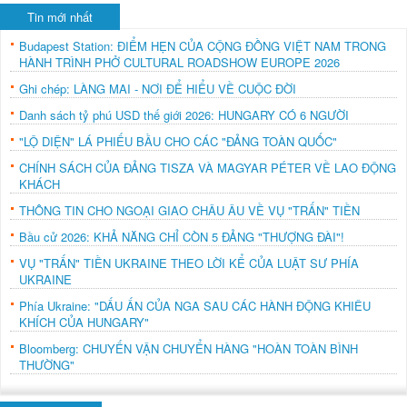
Tin mới nhất
Budapest Station: ĐIỂM HẸN CỦA CỘNG ĐỒNG VIỆT NAM TRONG
HÀNH TRÌNH PHỞ CULTURAL ROADSHOW EUROPE 2026
Ghi chép: LÀNG MAI - NƠI ĐỂ HIỂU VỀ CUỘC ĐỜI
Danh sách tỷ phú USD thế giới 2026: HUNGARY CÓ 6 NGƯỜI
"LỘ DIỆN" LÁ PHIẾU BẦU CHO CÁC "ĐẢNG TOÀN QUỐC"
CHÍNH SÁCH CỦA ĐẢNG TISZA VÀ MAGYAR PÉTER VỀ LAO ĐỘNG
KHÁCH
THÔNG TIN CHO NGOẠI GIAO CHÂU ÂU VỀ VỤ "TRẤN" TIỀN
Bầu cử 2026: KHẢ NĂNG CHỈ CÒN 5 ĐẢNG "THƯỢNG ĐÀI"!
VỤ "TRẤN" TIỀN UKRAINE THEO LỜI KỂ CỦA LUẬT SƯ PHÍA
UKRAINE
Phía Ukraine: "DẤU ẤN CỦA NGA SAU CÁC HÀNH ĐỘNG KHIÊU
KHÍCH CỦA HUNGARY"
Bloomberg: CHUYẾN VẬN CHUYỂN HÀNG "HOÀN TOÀN BÌNH
THƯỜNG"