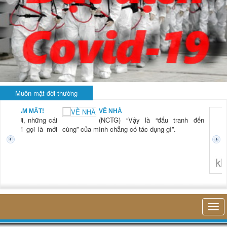
Muôn mặt đời thường
BẠN NAM MẤT!
VỀ NHÀ
TG) “Xời, những cái
(NCTG) “Vậy là “đấu tranh đến
tươi mới gọi là mới
cùng” của mình chẳng có tác dụng gì”.
không 