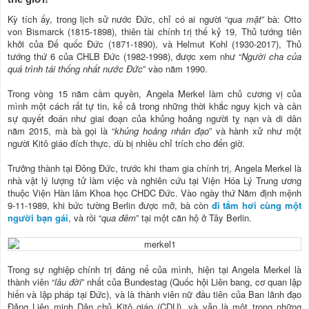
Kỳ tích ấy, trong lịch sử nước Đức, chỉ có ai người “
qua mặt
” bà: Otto
von Bismarck (1815-1898), thiên tài chính trị thế kỷ 19, Thủ tướng tiên
khởi của Đế quốc Đức (1871-1890), và Helmut Kohl (1930-2017), Thủ
tướng thứ 6 của CHLB Đức (1982-1998), được xem như “
Người cha của
quá trình tái thống nhất nước Đức
” vào năm 1990.
Trong vòng 15 năm cầm quyền, Angela Merkel làm chủ cương vị của
mình một cách rất tự tin, kể cả trong những thời khắc nguy kịch và cần
sự quyết đoán như giai đoạn của khủng hoảng người tỵ nạn và di dân
năm 2015, mà bà gọi là “
khủng hoảng nhân đạo
” và hành xử như một
người Kitô giáo đích thực, dù bị nhiều chỉ trích cho đến giờ.
Trưởng thành tại Đông Đức, trước khi tham gia chính trị, Angela Merkel là
nhà vật lý lượng tử làm việc và nghiên cứu tại Viện Hóa Lý Trung ương
thuộc Viện Hàn lâm Khoa học CHDC Đức. Vào ngày thứ Năm định mệnh
9-11-1989, khi bức tường Berlin được mở, bà còn
đi tắm hơi cùng một
người bạn gái
, và rồi “
qua đêm
” tại một căn hộ ở Tây Berlin.
Trong sự nghiệp chính trị đáng nể của mình, hiện tại Angela Merkel là
thành viên “
lâu đời
” nhất của Bundestag (Quốc hội Liên bang, cơ quan lập
hiến và lập pháp tại Đức), và là thành viên nữ đầu tiên của Ban lãnh đạo
Đảng Liên minh Dân chủ Kitô giáo (CDU), và vẫn là một trong những