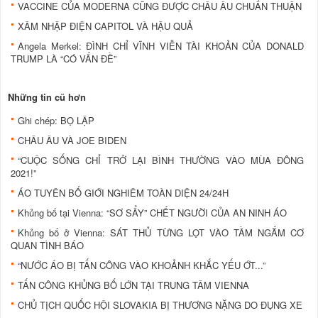
VACCINE CỦA MODERNA CŨNG ĐƯỢC CHÂU ÂU CHUẨN THUẬN
XÂM NHẬP ĐIỆN CAPITOL VÀ HẬU QUẢ
Angela Merkel: ĐÌNH CHỈ VĨNH VIỄN TÀI KHOẢN CỦA DONALD
TRUMP LÀ “CÓ VẤN ĐỀ”
Những tin cũ hơn
Ghi chép: BỌ LẬP
CHÂU ÂU VÀ JOE BIDEN
“CUỘC SỐNG CHỈ TRỞ LẠI BÌNH THƯỜNG VÀO MÙA ĐÔNG
2021!”
ÁO TUYÊN BỐ GIỚI NGHIÊM TOÀN DIỆN 24/24H
Khủng bố tại Vienna: “SƠ SẨY” CHẾT NGƯỜI CỦA AN NINH ÁO
Khủng bố ở Vienna: SÁT THỦ TỪNG LỌT VÀO TẦM NGẮM CƠ
QUAN TÌNH BÁO
“NƯỚC ÁO BỊ TẤN CÔNG VÀO KHOẢNH KHẮC YẾU ỚT...”
TẤN CÔNG KHỦNG BỐ LỚN TẠI TRUNG TÂM VIENNA
CHỦ TỊCH QUỐC HỘI SLOVAKIA BỊ THƯƠNG NẶNG DO ĐỤNG XE