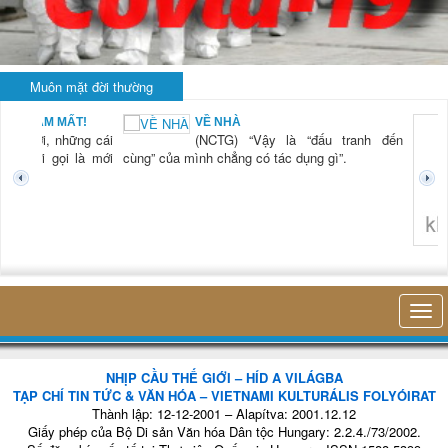
Muôn mặt đời thường
VỀ NHÀ
(NCTG) “Vậy là “đấu tranh đến
g” của mình chẳng có tác dụng gì”.
h
t
không nghĩ tới bất kỳ điều gì k
NHỊP CẦU THẾ GIỚI – HÍD A VILÁGBA
TẠP CHÍ TIN TỨC & VĂN HÓA – VIETNAMI KULTURÁLIS FOLYÓIRAT
Thành lập: 12-12-2001 – Alapítva: 2001.12.12
Giấy phép của Bộ Di sản Văn hóa Dân tộc Hungary: 2.2.4./73/2002.