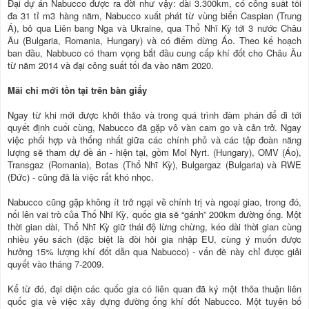
Đại dự án Nabucco được ra đời như vậy: dài 3.300km, có công suất tối
đa 31 tỉ m3 hàng năm, Nabucco xuất phát từ vùng biển Caspian (Trung
Á), bỏ qua Liên bang Nga và Ukraine, qua Thổ Nhĩ Kỳ tới 3 nước Châu
Âu (Bulgaria, Romania, Hungary) và có điểm dừng Áo. Theo kế hoạch
ban đầu, Nabbuco có tham vọng bắt đầu cung cấp khí đốt cho Châu Âu
từ năm 2014 và đại công suất tối đa vào năm 2020.
Mãi chỉ mới tồn tại trên bàn giấy
Ngay từ khi mới được khởi thảo và trong quá trình đàm phán để đi tới
quyết định cuối cùng, Nabucco đã gặp vô vàn cam go và cản trở. Ngay
việc phối hợp và thống nhất giữa các chính phủ và các tập đoàn năng
lượng sẽ tham dự đề án - hiện tại, gồm Mol Nyrt. (Hungary), OMV (Áo),
Transgaz (Romania), Botas (Thổ Nhĩ Kỳ), Bulgargaz (Bulgaria) và RWE
(Đức) - cũng đã là việc rất khó nhọc.
Nabucco cũng gặp không ít trở ngại về chính trị và ngoại giao, trong đó,
nổi lên vai trò của Thổ Nhĩ Kỳ, quốc gia sẽ “gánh” 200km đường ống. Một
thời gian dài, Thổ Nhĩ Kỳ giữ thái độ lừng chừng, kéo dài thời gian cùng
nhiều yêu sách (đặc biệt là đòi hỏi gia nhập EU, cùng ý muốn được
hưởng 15% lượng khí đốt dẫn qua Nabucco) - vấn đề này chỉ được giải
quyết vào tháng 7-2009.
Kể từ đó, đại diện các quốc gia có liên quan đã ký một thỏa thuận liên
quốc gia về việc xây dựng đường ống khí đốt Nabucco. Một tuyên bố