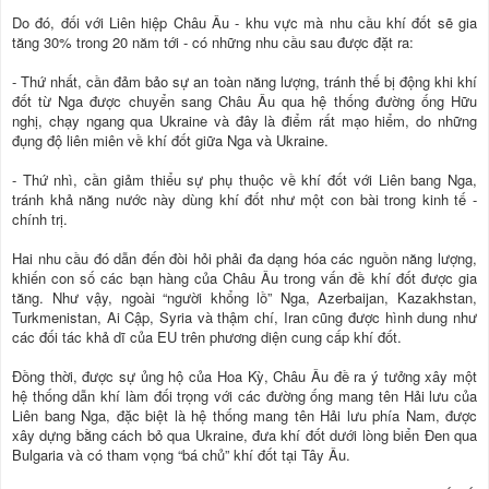
Do đó, đối với Liên hiệp Châu Âu - khu vực mà nhu cầu khí đốt sẽ gia
tăng 30% trong 20 năm tới - có những nhu cầu sau được đặt ra:
- Thứ nhất, cần đảm bảo sự an toàn năng lượng, tránh thế bị động khi khí
đốt từ Nga được chuyển sang Châu Âu qua hệ thống đường ống Hữu
nghị, chạy ngang qua Ukraine và đây là điểm rất mạo hiểm, do những
đụng độ liên miên về khí đốt giữa Nga và Ukraine.
- Thứ nhì, cần giảm thiểu sự phụ thuộc về khí đốt với Liên bang Nga,
tránh khả năng nước này dùng khí đốt như một con bài trong kinh tế -
chính trị.
Hai nhu cầu đó dẫn đến đòi hỏi phải đa dạng hóa các nguồn năng lượng,
khiến con số các bạn hàng của Châu Âu trong vấn đề khí đốt được gia
tăng. Như vậy, ngoài “người khổng lồ” Nga, Azerbaijan, Kazakhstan,
Turkmenistan, Ai Cập, Syria và thậm chí, Iran cũng được hình dung như
các đối tác khả dĩ của EU trên phương diện cung cấp khí đốt.
Đồng thời, được sự ủng hộ của Hoa Kỳ, Châu Âu đề ra ý tưởng xây một
hệ thống dẫn khí làm đối trọng với các đường ống mang tên Hải lưu của
Liên bang Nga, đặc biệt là hệ thống mang tên Hải lưu phía Nam, được
xây dựng bằng cách bỏ qua Ukraine, đưa khí đốt dưới lòng biển Đen qua
Bulgaria và có tham vọng “bá chủ” khí đốt tại Tây Âu.