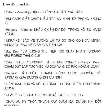
Theo dòng sự kiện
Orbán - Zelenskyy: KỊCH CHIẾN QUA CÁC PHÁT BIỂU
HUNGARY SIẾT CHẶT KIỂM TRA AN NINH, ĐỀ PHÒNG KHỦNG
BỐ
Hungary - Ukraine: KHẨU CHIẾN DỮ DỘI TRONG HỒ SƠ NĂNG
LƯỢNG
UKRAINE "BẢO VỆ TƯƠNG LAI TỰ DO CHO CON CÁI MÌNH",
HUNGARY "BẢO VỆ GIẢM GIÁ TIỆN ÍCH"
Báo Đức: "EU KHÔNG THỂ TIẾP TỤC CHẤP NHẬN HUNGARY
NẾU FIDESZ THẮNG CỬ!"
Orbán Viktor: "HUNGARY ĐÃ BỊ TẤN CÔNG!" - Magyar Péter:
"CHẤM DỨT LẬP TỨC VIỆC HÙ DỌA VÀ GIEO RẮC HOẢNG LOẠN!"
Reuters: DẦU CỦA UKRAINE CŨNG ĐƯỢC CHUYỂN TỚI
HUNGARY QUA ĐƯỜNG ỐNG HỮU NGHỊ
LIÊN BANG NGA VÀ NỖ LỰC BÀNH TRƯỚNG TRÊN HỒ SƠ NĂNG
LƯỢNG
CHÂU ÂU VÀ CUỘC CHIẾN KHÍ ĐỐT NGA - BELARUS
CHÂU ÂU KÝ THỎA THUẬN XÂY DỰNG ĐẠI DỰ ÁN KHÍ ĐỐT
NABUCCO