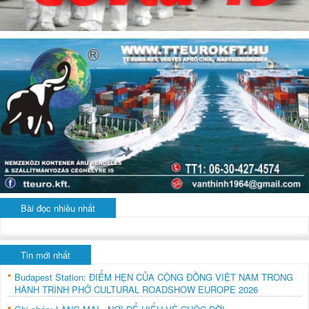
Bài đọc nhiều nhất
Tin mới nhất
Budapest Station: ĐIỂM HẸN CỦA CỘNG ĐỒNG VIỆT NAM TRONG
HÀNH TRÌNH PHỞ CULTURAL ROADSHOW EUROPE 2026