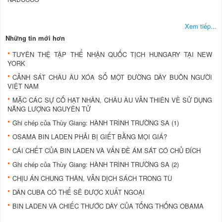
Xem tiếp...
Những tin mới hơn
TUYÊN THỆ TẬP THỂ NHẬN QUỐC TỊCH HUNGARY TẠI NEW
YORK
CẢNH SÁT CHÂU ÂU XÓA SỔ MỘT ÐƯỜNG DÂY BUÔN NGƯỜI
VIỆT NAM
MẶC CÁC SỰ CỐ HẠT NHÂN, CHÂU ÂU VẪN THIÊN VỀ SỬ DỤNG
NĂNG LƯỢNG NGUYÊN TỬ
Ghi chép của Thùy Giang: HÀNH TRÌNH TRƯỜNG SA (1)
OSAMA BIN LADEN PHẢI BỊ GIẾT BẰNG MỌI GIÁ?
CÁI CHẾT CỦA BIN LADEN VÀ VẤN ÐỀ ÁM SÁT CÓ CHỦ ÐÍCH
Ghi chép của Thùy Giang: HÀNH TRÌNH TRƯỜNG SA (2)
CHỊU ÁN CHUNG THÂN, VẪN DỊCH SÁCH TRONG TÙ
DÂN CUBA CÓ THỂ SẼ ÐƯỢC XUẤT NGOẠI
BIN LADEN VÀ CHIẾC THƯỚC DÂY CỦA TỔNG THỐNG OBAMA