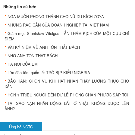
Những tin cũ hơn
NGA MUỐN PHONG THÁNH CHO NỮ DU KÍCH ZOYA
NHỮNG RÀO CẢN CỦA DOANH NGHIỆP TẠI VIỆT NAM
Giám mục Stanisław Wielgus: TẤN THẢM KỊCH CỦA MỘT CỰU CHỈ
ĐIỂM
VÀI KỶ NIỆM VỀ ANH TÔN THẤT BÁCH
NHỚ ANH TÔN THẤT BÁCH
HÀ NỘI CỦA EM
Lừa đảo tầm quốc tế: TRÒ BỊP KIỂU NIGERIA
BẮC HÀN: CHỌN VŨ KHÍ HẠT NHÂN THAY LƯƠNG THỰC CHO
DÂN
HƠN 1 TRIỆU NGƯỜI ĐẾN DỰ LỄ PHONG CHÂN PHƯỚC SẮP TỚI
TẠI SAO NẠN NHÂN ĐỘNG ĐẤT Ở NHẬT KHÔNG ĐƯỢC LÊN
ẢNH?
Ủng hộ NCTG