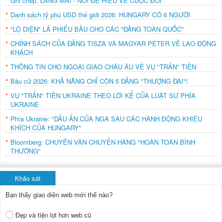
Ghi chép: LÀNG MAI - NƠI ĐỂ HIỂU VỀ CUỘC ĐỜI
Danh sách tỷ phú USD thế giới 2026: HUNGARY CÓ 6 NGƯỜI
"LỘ DIỆN" LÁ PHIẾU BẦU CHO CÁC "ĐẢNG TOÀN QUỐC"
CHÍNH SÁCH CỦA ĐẢNG TISZA VÀ MAGYAR PÉTER VỀ LAO ĐỘNG
KHÁCH
THÔNG TIN CHO NGOẠI GIAO CHÂU ÂU VỀ VỤ "TRẤN" TIỀN
Bầu cử 2026: KHẢ NĂNG CHỈ CÒN 5 ĐẢNG "THƯỢNG ĐÀI"!
VỤ "TRẤN" TIỀN UKRAINE THEO LỜI KỂ CỦA LUẬT SƯ PHÍA
UKRAINE
Phía Ukraine: "DẤU ẤN CỦA NGA SAU CÁC HÀNH ĐỘNG KHIÊU
KHÍCH CỦA HUNGARY"
Bloomberg: CHUYẾN VẬN CHUYỂN HÀNG "HOÀN TOÀN BÌNH
THƯỜNG"
Khảo sát
Bạn thấy giao diện web mới thế nào?
Đẹp và tiện lợi hơn web cũ