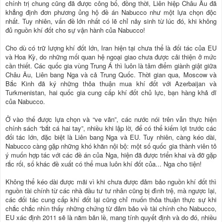
chính trị chung cũng đã được công bố, đồng thời, Liên hiệp Châu Âu đã
khẳng định đơn phương ủng hộ đề án Nabucco như một lựa chọn độc
nhất. Tuy nhiên, vấn đề lớn nhất có lẽ chỉ nảy sinh từ lúc đó, khi không
đủ nguồn khí đốt cho sự vận hành của Nabucco!
Cho dù có trữ lượng khí đốt lớn, Iran hiện tại chưa thể là đối tác của EU
và Hoa Kỳ, do những mối quan hệ ngoại giao chưa được cải thiện ở mức
cần thiết. Các quốc gia vùng Trung Á thì luôn là tâm điểm giành giật giữa
Châu Âu, Liên bang Nga và cả Trung Quốc. Thời gian qua, Moscow và
Bắc Kinh đã ký những thỏa thuận mua khí đốt với Azerbaijan và
Turkmenistan, hai quốc gia cung cấp khí đốt chủ lực, bạn hàng khả dĩ
của Nabucco.
Ở vào thế được lựa chọn và “ve vãn”, các nước nói trên vẫn thực hiện
chính sách “bắt cá hai tay”, nhiều khi lập lờ, để có thể kiếm lợi trước các
đối tác lớn, đặc biệt là Liên bang Nga và EU. Tuy nhiên, càng kéo dài,
Nabucco càng gặp những khó khăn nội bộ: một số quốc gia thành viên tỏ
ý muốn hợp tác với các đề án của Nga, hiện đã được triển khai và đỡ gặp
rắc rối, số khác đề xuất có thể mua luôn khí đốt của... Nga cho tiện!
Không thể kéo dài được mãi vì khi chưa được đảm bảo nguồn khí đốt thì
nguồn tài chính từ các nhà đầu tư tư nhân cũng bị đình trệ, mà ngược lại,
các đối tác cung cấp khí đốt lại cũng chỉ muốn thỏa thuận thực sự khi
chắc chắc nhìn thấy những chứng từ đảm bảo về tài chính cho Nabucco,
EU xác định 2011 sẽ là năm bản lề, mang tính quyết định và do đó, nhiều