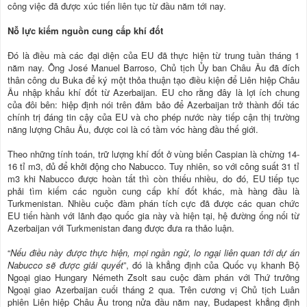
công việc đã được xúc tiến liên tục từ đầu năm tới nay.
Nỗ lực kiếm nguồn cung cấp khí đốt
Đó là điều mà các đại diện của EU đã thực hiện từ trung tuần tháng 1
năm nay. Ông José Manuel Barroso, Chủ tịch Ủy ban Châu Âu đã đích
thân công du Buka để ký một thỏa thuận tạo điều kiện để Liên hiệp Châu
Âu nhập khẩu khí đốt từ Azerbaijan. EU cho rằng đây là lợi ích chung
của đôi bên: hiệp định nói trên đảm bảo để Azerbaijan trở thành đối tác
chính trị đáng tin cậy của EU và cho phép nước này tiếp cận thị trường
năng lượng Châu Âu, được coi là có tầm vóc hàng đầu thế giới.
Theo những tính toán, trữ lượng khí đốt ở vùng biển Caspian là chừng 14-
16 tỉ m3, đủ để khởi động cho Nabucco. Tuy nhiên, so với công suất 31 tỉ
m3 khi Nabucco được hoàn tất thì còn thiếu nhiều, do đó, EU tiếp tục
phải tìm kiếm các nguồn cung cấp khí đốt khác, mà hàng đầu là
Turkmenistan. Nhiều cuộc đàm phán tích cực đã được các quan chức
EU tiến hành với lãnh đạo quốc gia này và hiện tại, hệ đường ống nối từ
Azerbaijan với Turkmenistan đang được đưa ra thảo luận.
“
Nếu điều này được thực hiện, mọi ngần ngừ, lo ngại liên quan tới dự án
Nabucco sẽ được giải quyết
”, đó là khẳng định của Quốc vụ khanh Bộ
Ngoại giao Hungary Németh Zsolt sau cuộc đàm phán với Thứ trưởng
Ngoại giao Azerbaijan cuối tháng 2 qua. Trên cương vị Chủ tịch Luân
phiên Liên hiệp Châu Âu trong nửa đầu năm nay, Budapest khẳng định