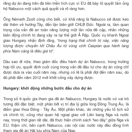
rằng dự án đang trên đà tiền triển tích cực vì EU đã bày tỏ quyết tâm ủng
hộ Nabucco một cách quả quyết và rõ ràng hơn.
Ông Németh Zsolt cũng cho biết, có khả năng là Nabucco sẽ được kéo
dài thêm về hướng Tây, đến tận biên giới CHLB Đức. Ngoài ra, tầm quan
trọng của vấn đề an toàn năng lượng một lần nữa đê cập, nhân những
biến động chính trị đang xảy ra tại thế giới Ả Rập. Quốc vụ khanh Ngoại
giao Hungary nhận định rằng, “
trong trạng thái chính trị này, việc năng
lượng được chuyển tới Châu Âu từ vùng vịnh Caspian qua hành lang
phía Nam càng là điều giá trị
”.
Dầu sao đi nữa, theo giám đốc điều hành dự án Nabucco, trong trường
hợp tối ưu, quyết định cuối cùng trong vấn đề đầu tư cho dự án cũng chỉ
được dưa ra vào cuối năm nay, nhưng có lẽ là phải đợi đến năm sau, do
đó phải đến năm 2012 mới khởi công xây dựng được.
Hungary: khởi động những bước đầu cho dự án
Trong số 6 quốc gia tham gia đề án Nabucco, Hungary là nước có vai trò
tương đối đặc biệt, một phần bởi vị trí địa lý giữa lòng Đông Trung Âu, là
điểm giao thoa Đông - Tây Âu. Một phần khác, do những yếu tố lịch sử
và chính trị, cũng như quan hệ ngoại giao với Liên bang Nga và nước
nay, trong thời gian rất dài, đã thực hiện chính sách “leo dây” giữa Nga và
EU, thậm chí, bên cạnh Nabucco, các nội các nước này đều đồng tình
tham gia đề án Hải lưu phía Nam của Nga.