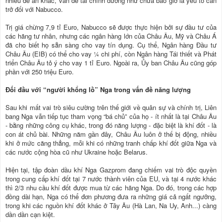
nhiều đề án khác, vấn đề tài chính dường như chưa bao giờ là yếu tố cản
trở đối với Nabucco.
Trị giá chừng 7,9 tỉ Euro, Nabucco sẽ được thực hiện bởi sự đầu tư của
các hãng tư nhân, nhưng các ngân hàng lớn của Châu Âu, Mỹ và Châu Á
đã cho biết họ sẵn sàng cho vay tín dụng. Cụ thể, Ngân hàng Đầu tư
Châu Âu (EIB) có thể cho vay ¼ chi phí, còn Ngân hàng Tái thiết và Phát
triển Châu Âu tỏ ý cho vay 1 tỉ Euro. Ngoài ra, Ủy ban Châu Âu cũng góp
phần với 250 triệu Euro.
Đối đầu với “người khổng lồ” Nga trong vấn đề năng lượng
Sau khi mất vai trò siêu cường trên thế giới về quân sự và chính trị, Liên
bang Nga vẫn tiếp tục tham vọng “bá chủ” của họ - ít nhất là tại Châu Âu
- bằng những công cụ khác, trong đó năng lượng - đặc biệt là khí đốt - là
con át chủ bài. Những năm gần đây, Châu Âu luôn ở thế bị động, nhiều
khi ở mức căng thẳng, mỗi khi có những tranh chấp khí đốt giữa Nga và
các nước cộng hòa cũ như Ukraine hoặc Belarus.
Hiện tại, tập đoàn dầu khí Nga Gazprom đang chiếm vai trò độc quyền
trong cung cấp khí đốt tại 7 nước thành viên của EU, và tại 4 nước khác
thì 2/3 nhu cầu khí đốt được mua từ các hãng Nga. Do đó, trong các hợp
đồng dài hạn, Nga có thể đơn phương đưa ra những giá cả ngất ngưởng,
trong khi các nguồn khí đốt khác ở Tây Âu (Hà Lan, Na Uy, Anh...) càng
dần dần cạn kiệt.