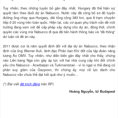
Tuy nhiên, theo những tuyên bố gần đây nhất, Hungary đã thể hiện sự
quyết tâm theo đuổi dự án Nabucco. Nước này đã công bố sơ đồ tuyến
đường ống chạy qua Hungary, dài tổng cộng 383 km, qua 8 trạm chuyển
tiếp ở 20 vùng trên toàn quốc. Hiện tại, các cơ quan phụ trách vấn đề môi
trường đang xem xét để cấp phép xây dựng cho dự án, đồng thời, chính
quyền các vùng mà Nabucco đi qua đã tiến hành thông báo và “đả thông”
dư luận về đề án này.
2011 được coi là năm quyết định đối với đại dự án Nabucco, theo nhận
định của ông Werner Auli, lãnh đạo Phân ban Khí đốt của tập đoàn năng
lượng Áo OMV. Tuy nhiên, như diễn biến gần đây nhất cho thấy, chừng
nào Liên bang Nga còn gây áp lực với hai nhà cung cấp khí đốt chính
yếu cho Nabucco - Azerbaijan và Turkmenistan - vì lo ngại vị thế đang có
phần suy giảm của Gazprom, thì chừng ấy, mọi nỗ lực dành cho
Nabucco vẫn chưa thể đạt kết quả như ý muốn...
(*) Bài viết
đã trích đăng
trên RFI.
Hoàng Nguyễn, từ Budapest