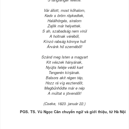
Vár állott, most kőhalom,
Kedv s öröm röpkedtek,
Halálhörgés, siralom
Zajlik már helyettek.
S ah, szabadság nem virúl
A holtnak véréből,
Kínzó rabság könnye hull
Árvánk hő szeméből!
Szánd meg Isten a magyart
Kit vészek hányának,
Nyújts feléje védő kart
Tengerén kínjának.
Balsors akit régen tép,
Hozz rá víg esztendőt,
Megbűnhődte már e nép
A múltat s jövendőt!
(Cseke, 1823. január 22.)
PGS. TS. Vũ Ngọc Cân chuyển ngữ và giới thiệu, từ Hà Nội