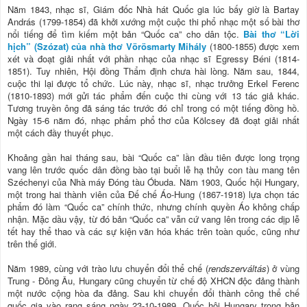
Năm 1843, nhạc sĩ, Giám đốc Nhà hát Quốc gia lúc bấy giờ là Bartay
András (1799-1854) đã khởi xướng một cuộc thi phổ nhạc một số bài thơ
nổi tiếng để tìm kiếm một bản “Quốc ca” cho dân tộc.
Bài thơ “Lời
hịch” (Szózat) của nhà thơ Vörösmarty Mihály
(1800-1855) được xem
xét và đoạt giải nhất với phần nhạc của nhạc sĩ Egressy Béni (1814-
1851). Tuy nhiên, Hội đồng Thẩm định chưa hài lòng. Năm sau, 1844,
cuộc thi lại được tổ chức. Lúc này, nhạc sĩ, nhạc trưởng Erkel Ferenc
(1810-1893) mới gửi tác phẩm đến cuộc thi cùng với 13 tác giả khác.
Tương truyền ông đã sáng tác trước đó chỉ trong có một tiếng đồng hồ.
Ngày 15-6 năm đó, nhạc phẩm phổ thơ của Kölcsey đã đoạt giải nhất
một cách đầy thuyết phục.
Khoảng gần hai tháng sau, bài “Quốc ca” lần đầu tiên được long trọng
vang lên trước quốc dân đồng bào tại buổi lễ hạ thủy con tàu mang tên
Széchenyi của Nhà máy Đóng tàu Óbuda. Năm 1903, Quốc hội Hungary,
một trong hai thành viên của Đế chế Áo-Hung (1867-1918) lựa chọn tác
phẩm đó làm “Quốc ca” chính thức, nhưng chính quyền Áo không chấp
nhận. Mặc dầu vậy, từ đó bản “Quốc ca” vẫn cứ vang lên trong các dịp lễ
tết hay thể thao và các sự kiện văn hóa khác trên toàn quốc, cũng như
trên thế giới.
Năm 1989, cùng với trào lưu chuyển đổi thể chế (
rendszerváltás
) ở vùng
Trung - Đông Âu, Hungary cũng chuyển từ chế độ XHCN độc đảng thành
một nước cộng hòa đa đảng. Sau khi chuyển đổi thành công thể chế
quốc gia vào rạng sáng ngày 23-10-1989, Quốc hội Hungary trong bản