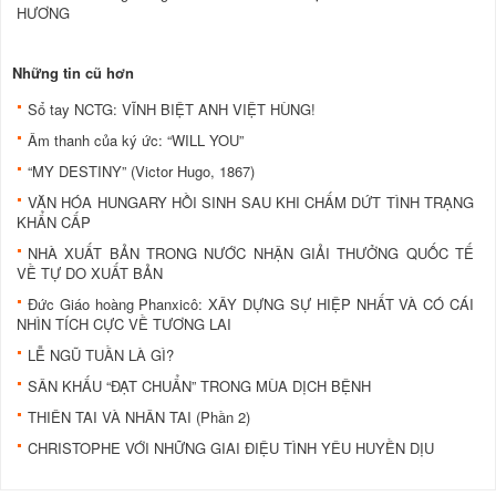
HƯƠNG
Những tin cũ hơn
Sổ tay NCTG: VĨNH BIỆT ANH VIỆT HÙNG!
Âm thanh của ký ức: “WILL YOU”
“MY DESTINY” (Victor Hugo, 1867)
VĂN HÓA HUNGARY HỒI SINH SAU KHI CHẤM DỨT TÌNH TRẠNG
KHẨN CẤP
NHÀ XUẤT BẢN TRONG NƯỚC NHẬN GIẢI THƯỞNG QUỐC TẾ
VỀ TỰ DO XUẤT BẢN
Đức Giáo hoàng Phanxicô: XÂY DỰNG SỰ HIỆP NHẤT VÀ CÓ CÁI
NHÌN TÍCH CỰC VỀ TƯƠNG LAI
LỄ NGŨ TUẦN LÀ GÌ?
SÂN KHẤU “ĐẠT CHUẨN” TRONG MÙA DỊCH BỆNH
THIÊN TAI VÀ NHÂN TAI (Phần 2)
CHRISTOPHE VỚI NHỮNG GIAI ĐIỆU TÌNH YÊU HUYỀN DỊU