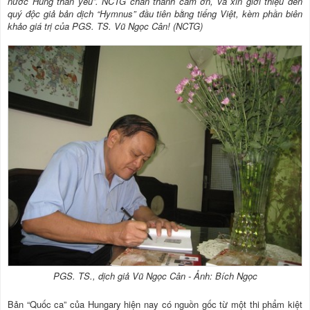
nước Hung thân yêu”. NCTG chân thành cám ơn, và xin giới thiệu đến
quý độc giả bản dịch “Hymnus” đầu tiên bằng tiếng Việt, kèm phần biên
khảo giá trị của PGS. TS. Vũ Ngọc Cân! (NCTG)
PGS. TS., dịch giả Vũ Ngọc Cân - Ảnh: Bích Ngọc
Bản “Quốc ca” của Hungary hiện nay có nguồn gốc từ một thi phẩm kiệt