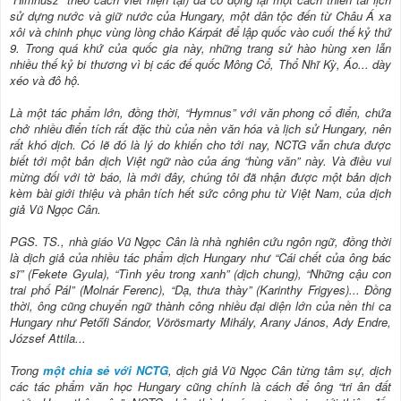
sử dựng nước và giữ nước của Hungary, một dân tộc đến từ Châu Á xa
xôi và chinh phục vùng lòng chảo Kárpát để lập quốc vào cuối thế kỷ thứ
9. Trong quá khứ của quốc gia này, những trang sử hào hùng xen lẫn
nhiều thế kỷ bi thương vì bị các đế quốc Mông Cổ, Thổ Nhĩ Kỳ, Áo... dày
xéo và đô hộ.
Là một tác phẩm lớn, đồng thời, “Hymnus” với văn phong cổ điển, chứa
chở nhiều điển tích rất đặc thù của nền văn hóa và lịch sử Hungary, nên
rất khó dịch. Có lẽ đó là lý do khiến cho tới nay, NCTG vẫn chưa được
biết tới một bản dịch Việt ngữ nào của áng “hùng văn” này. Và điều vui
mừng đối với tờ báo, là mới đây, chúng tôi đã nhận được một bản dịch
kèm bài giới thiệu và phân tích hết sức công phu từ Việt Nam, của dịch
giả Vũ Ngọc Cân.
PGS. TS., nhà giáo Vũ Ngọc Cân là nhà nghiên cứu ngôn ngữ, đồng thời
là dịch giả của nhiều tác phẩm dịch Hungary như “Cái chết của ông bác
sĩ” (Fekete Gyula), “Tình yêu trong xanh” (dịch chung), “Những cậu con
trai phố Pál” (Molnár Ferenc), “Dạ, thưa thày” (Karinthy Frigyes)... Đồng
thời, ông cũng chuyển ngữ thành công nhiều đại diện lớn của nền thi ca
Hungary như Petőfi Sándor, Vörösmarty Mihály, Arany János, Ady Endre,
József Attila...
Trong
một chia sẻ với NCTG
, dịch giả Vũ Ngọc Cân từng tâm sự, dịch
các tác phẩm văn học Hungary cũng chính là cách để ông “tri ân đất