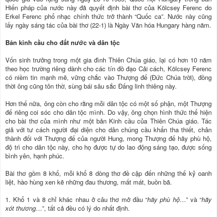
Hiến pháp của nước này đã quyết định bài thơ của Kölcsey Ferenc do
Erkel Ferenc phổ nhạc chính thức trở thành “Quốc ca”. Nước này cũng
lấy ngày sáng tác của bài thơ (22-1) là Ngày Văn hóa Hungary hàng năm.
Bản kinh cầu cho đất nước và dân tộc
Vốn sinh trưởng trong một gia đình Thiên Chúa giáo, lại có hơn 10 năm
theo học trường riêng dành cho các tín đồ đạo Cải cách, Kölcsey Ferenc
có niềm tin mạnh mẽ, vững chắc vào Thượng đế (Đức Chúa trời), đồng
thời ông cũng tôn thờ, sùng bái sâu sắc Đấng linh thiêng này.
Hơn thế nữa, ông còn cho rằng mỗi dân tộc có một số phận, một Thượng
đế riêng coi sóc cho dân tộc mình. Do vậy, ông chọn hình thức thể hiện
cho bài thơ của mình như một bản Kinh cầu của Thiên Chúa giáo. Tác
giả với tư cách người đại diện cho dân chúng cầu khẩn tha thiết, chân
thành đối với Thượng đế của người Hung, mong Thượng đế hãy phù hộ,
độ trì cho dân tộc này, cho họ được tự do lao động sáng tạo, được sống
bình yên, hạnh phúc.
Bài thơ gồm 8 khổ, mỗi khổ 8 dòng thơ đề cập đến những thế kỷ oanh
liệt, hào hùng xen kẽ những đau thương, mất mát, buồn bã.
1. Khổ 1 và 8 chỉ khác nhau ở câu thơ mở đầu “
hãy phù hộ
…” và “
hãy
xót thương
…”, tất cả đều có lý do nhất định.