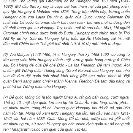
5) Giặc Thổ (cũng gọi Ottoman) đô hộ Hungary hơn 150 năm (1541-
1686). Mở đầu thời kỳ này là cuộc bại trận thảm hại của giới phong kiến,
quý tộc Hungary ở Mohács năm 1526. Trong trận chiến này, Vương quốc
Hungary của Vua Lajos Đệ nhị bị quân của Quốc vương Suleiman Đệ
nhất của Đế quốc Ottoman đánh bại hoàn toàn, tạo nên một chương đen
tối nhất trong lịch sử Hungary. Tuy nhiên mãi từ sau năm 1541, khi người
Ottoman chinh phục được kinh đô Buda, Hungary mới chính thức bị Thổ
Nhĩ Kỳ đô hộ. Sau đó, Hungary lại bị triều đại Áo Habsburg cai trị, mãi
đến cuối Chiến tranh Thế giới thứ nhất (1914-1918) mới tách ra được.
(6) Vua Mátyás (1443-1490) trị vì Hungary thời kỳ 1458-1490, có công to
lớn trong việc biến Hungary thành một vương quốc hùng cường ở Châu
Âu. Do Hoàng đế của Đế chế Đức - La Mã Friedrich Đệ tam (người Áo)
chiếm giữ Vương miện Thiêng liêng (Szent Korona) của Hungary, nên nhà
vua đã đưa đội quân tinh nhuệ khét tiếng (đời sau mệnh danh là “Đội
quân Đen”) sang đánh chiếm thành Vienna. Friedrich Đệ tam đầu hàng và
phải trả lại Vương miện cho Hungary.
(7) Đế quốc Mông Cổ là tộc người Châu Á, rất giỏi bắn cung, cưỡi ngựa.
Thế kỷ 13, một đạo quân lớn của họ tới Châu Âu xâm lăng, cướp phá…
tại nhiều nước, trong đó có Vương quốc Hungary khi đó đã có gần 350
năm tồn tại. Mông Cổ xâm lược Hungary hai lần: lần đầu vào năm 1241-
1242, lần hai năm 1285. Quân Mông Cổ tàn phá, cướp bóc và giết chết
rất nhiều người, sử sách Hungary gọi các chiến dịch quân sự đó bằng cái
tên “Tatárjárás” (Cuộc càn quét của quân Tác-ta).