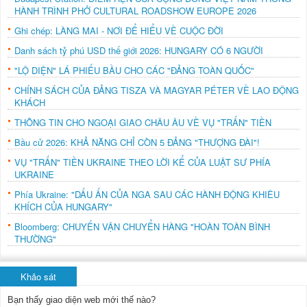
HÀNH TRÌNH PHỞ CULTURAL ROADSHOW EUROPE 2026
Ghi chép: LÀNG MAI - NƠI ĐỂ HIỂU VỀ CUỘC ĐỜI
Danh sách tỷ phú USD thế giới 2026: HUNGARY CÓ 6 NGƯỜI
"LỘ DIỆN" LÁ PHIẾU BẦU CHO CÁC "ĐẢNG TOÀN QUỐC"
CHÍNH SÁCH CỦA ĐẢNG TISZA VÀ MAGYAR PÉTER VỀ LAO ĐỘNG
KHÁCH
THÔNG TIN CHO NGOẠI GIAO CHÂU ÂU VỀ VỤ "TRẤN" TIỀN
Bầu cử 2026: KHẢ NĂNG CHỈ CÒN 5 ĐẢNG "THƯỢNG ĐÀI"!
VỤ "TRẤN" TIỀN UKRAINE THEO LỜI KỂ CỦA LUẬT SƯ PHÍA
UKRAINE
Phía Ukraine: "DẤU ẤN CỦA NGA SAU CÁC HÀNH ĐỘNG KHIÊU
KHÍCH CỦA HUNGARY"
Bloomberg: CHUYẾN VẬN CHUYỂN HÀNG "HOÀN TOÀN BÌNH
THƯỜNG"
Khảo sát
Bạn thấy giao diện web mới thế nào?