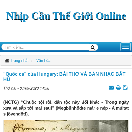
Nhịp Cầu Thế Giới Online
Trang nhất
Văn hóa
“Quốc ca” của Hungary: BÀI THƠ VÀ BẢN NHẠC BẤT
HỦ
Thứ hai - 07/09/2020 14:58
(NCTG) “Chuộc tội rồi, dân tộc này đổi khác - Trong ngày
xưa và sắp tới mai sau!” (Megbűnhődte már e nép - A múltat
s jövendőt!).