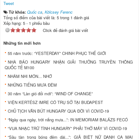
Tweet
Từ khóa:
Quốc ca
,
Kölcsey Ferenc
Tổng số điểm của bài viết là: 5 trong 1 đánh giá
Xếp hạng:
5
-
1
phiếu bầu
Click để đánh giá bài viết
Những tin mới hơn
55 năm trước: “YESTERDAY” CHINH PHỤC THẾ GIỚI
NHÀ BÁO HUNGARY NHẬN GIẢI THƯỞNG TRUYỀN THÔNG
QUỐC TẾ M100
NHÂM NHI MÓN... NHỚ
NHỮNG TIẾNG MƯA ĐÊM
30 năm “Làn gió đổi mới”: “WIND OF CHANGE”
VIỆN KERTÉSZ IMRE CÓ TRỤ SỞ TẠI BUDAPEST
CHỦ TỊCH VĂN BÚT HUNGARY QUA ĐỜI VÌ COVID-19
“Ngày qua ngày, trời nắng mưa...”: IN MEMORIAM BALÁZS FECÓ
“VUA NHẠC TRỮ TÌNH HUNGARY” PHẢI THỞ MÁY VÌ COVID-19
“Sầu tàn trong bóng đêm dài...”: GIÃ BIỆT NỮ DANH CA MAI