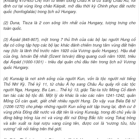
(khoảng 410-453 CN) vốn từ Miền Đông Châu Á di cư sang Châu Âu, rồi
định cư tại vùng lòng chảo Kárpát, mở đầu thời kỳ Chinh phục đất nước
quốc (honfoglalás) trong lịch sử Hungary.
(2) Duna, Tisza là 2 con sông lớn nhất của Hungary, tượng trưng cho
toàn quốc.
(3) Árpád (845-907), một trong 7 thủ lĩnh của các bộ lạc người Hung cổ
đại có công tập hợp các bộ lạc khác đánh chiếm trung tâm vùng đất hiện
nay (tức là lãnh thổ trước năm 1920 của Vương quốc Hungary). Hậu duệ
của ông, István Đệ nhất (Szent István) đăng quang cuối năm 1000, triều
đại Árpád (1000-1301) - triều đại quân chủ đầu tiên trong lịch sử Vương
quốc Hungary.
(4) Kunság là nơi sinh sống của người Kun, vốn là tộc người nói tiếng
Thổ Nhĩ Kỳ. Thế kỷ 11, từ châu Á họ sang Châu Âu quấy rối các tộc
người Nga, Hungary, Ba Lan... Thế kỷ 13, giặc Tác-ta tức Mông Cổ đánh
tan tác các bộ tộc đó. Một lý do khác là vào các năm 1241-1242, quân
Mông Cổ càn quét, giết chết nhiều người Hung. Do vậy vua Béla Đệ tứ
(1206-1270) cho phép những người Kun sống sót tập trung lại, định cư ở
vùng phía Đông đất nước và đặt tên là vùng Kunság, trong đó chủ yếu là
đồng bằng trồng lúa mì và vùng đồi núi Đông Bắc tức vùng Tokaj trồng
và sản xuất ra loại rượu vang cùng tên, được coi là “vương tửu, tửu
vương” rất nổi tiếng trên thế giới.