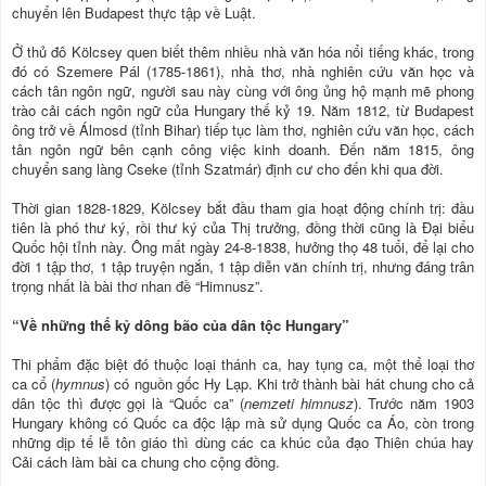
chuyển lên Budapest thực tập về Luật.
Ở thủ đô Kölcsey quen biết thêm nhiều nhà văn hóa nổi tiếng khác, trong
đó có Szemere Pál (1785-1861), nhà thơ, nhà nghiên cứu văn học và
cách tân ngôn ngữ, người sau này cùng với ông ủng hộ mạnh mẽ phong
trào cải cách ngôn ngữ của Hungary thế kỷ 19. Năm 1812, từ Budapest
ông trở về Álmosd (tỉnh Bihar) tiếp tục làm thơ, nghiên cứu văn học, cách
tân ngôn ngữ bên cạnh công việc kinh doanh. Đến năm 1815, ông
chuyển sang làng Cseke (tỉnh Szatmár) định cư cho đến khi qua đời.
Thời gian 1828-1829, Kölcsey bắt đầu tham gia hoạt động chính trị: đầu
tiên là phó thư ký, rồi thư ký của Thị trưởng, đồng thời cũng là Đại biểu
Quốc hội tỉnh này. Ông mất ngày 24-8-1838, hưởng thọ 48 tuổi, để lại cho
đời 1 tập thơ, 1 tập truyện ngắn, 1 tập diễn văn chính trị, nhưng đáng trân
trọng nhất là bài thơ nhan đề “Himnusz”.
“Về những thế kỷ dông bão của dân tộc Hungary”
Thi phẩm đặc biệt đó thuộc loại thánh ca, hay tụng ca, một thể loại thơ
ca cổ (
hymnus
) có nguồn gốc Hy Lạp. Khi trở thành bài hát chung cho cả
dân tộc thì được gọi là “Quốc ca” (
nemzeti himnusz
). Trước năm 1903
Hungary không có Quốc ca độc lập mà sử dụng Quốc ca Áo, còn trong
những dịp tế lễ tôn giáo thì dùng các ca khúc của đạo Thiên chúa hay
Cải cách làm bài ca chung cho cộng đồng.