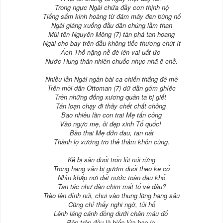
Trong ngực Ngài chứa đầy cơn thịnh nộ
Tiếng sấm kinh hoàng từ đám mây đen bùng nổ
Ngài giáng xuống đầu dân chúng lầm than
Mũi tên Nguyên Mông (7) tàn phá tan hoang
Ngài cho bay trên đầu không tiếc thương chút ít
Ách Thổ nặng nề đè lên vai uất ức
Nước Hung thản nhiên chuốc nhục nhã ê chề.
Nhiều lần Ngài ngân bài ca chiến thắng đê mê
Trên môi dân Ottoman (7) dữ dằn gớm ghíêc
Trên những đống xương quân ta bị giết
Tán loạn chạy đi thây chết chất chồng
Bao nhiêu lần con trai Mẹ tấn công
Vào ngực mẹ, ôi đẹp xinh Tổ quốc!
Bào thai Mẹ đớn đau, tan nát
Thành lọ xương tro thê thảm khôn cùng.
Kẻ bị săn đuổi trốn lủi núi rừng
Trong hang vẫn bị gươm đuổi theo kề cổ
Nhìn khắp nơi đất nước toàn đau khổ
Tan tác như đàn chim mất tổ về đâu?
Trèo lên đỉnh núi, chui vào thung lũng hang sâu
Cũng chỉ thấy nghi ngờ, tủi hổ
Lênh láng cánh đồng dưới chân máu đổ
Bên trên đầu là biển lửa bao la.