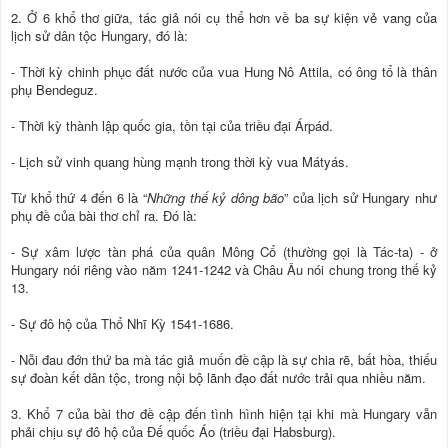
2. Ở 6 khổ thơ giữa, tác giả nói cụ thể hơn về ba sự kiện vẻ vang của
lịch sử dân tộc Hungary, đó là:
- Thời kỳ chinh phục đất nước của vua Hung Nô Attila, có ông tổ là thân
phụ Bendeguz.
- Thời kỳ thành lập quốc gia, tồn tại của triều đại Árpád.
- Lịch sử vinh quang hùng mạnh trong thời kỳ vua Mátyás.
Từ khổ thứ 4 đến 6 là “
Những thế kỷ dông bão
” của lịch sử Hungary như
phụ đề của bài thơ chỉ ra. Đó là:
- Sự xâm lược tàn phá của quân Mông Cổ (thường gọi là Tác-ta) - ở
Hungary nói riêng vào năm 1241-1242 và Châu Âu nói chung trong thế kỷ
13.
- Sự đô hộ của Thổ Nhĩ Kỳ 1541-1686.
- Nỗi đau đớn thứ ba mà tác giả muốn đề cập là sự chia rẽ, bất hòa, thiếu
sự đoàn kết dân tộc, trong nội bộ lãnh đạo đất nước trải qua nhiều năm.
3. Khổ 7 của bài thơ đề cập đến tình hình hiện tại khi mà Hungary vẫn
phải chịu sự đô hộ của Đế quốc Áo (triều đại Habsburg).