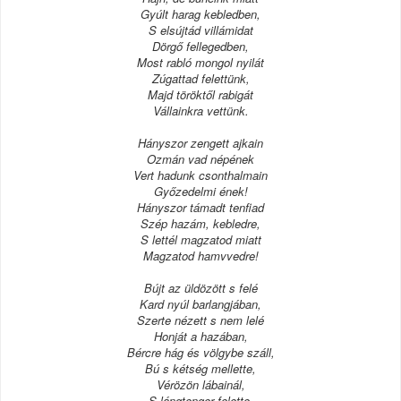
Gyúlt harag kebledben,
S elsújtád villámidat
Dörgő fellegedben,
Most rabló mongol nyilát
Zúgattad felettünk,
Majd töröktől rabigát
Vállainkra vettünk.
Hányszor zengett ajkain
Ozmán vad népének
Vert hadunk csonthalmain
Győzedelmi ének!
Hányszor támadt tenfiad
Szép hazám, kebledre,
S lettél magzatod miatt
Magzatod hamvvedre!
Bújt az üldözött s felé
Kard nyúl barlangjában,
Szerte nézett s nem lelé
Honját a hazában,
Bércre hág és völgybe száll,
Bú s kétség mellette,
Vérözön lábainál,
S lángtenger felette.