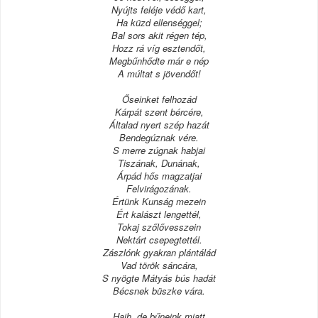
Nyújts feléje védő kart,
Ha küzd ellenséggel;
Bal sors akit régen tép,
Hozz rá víg esztendőt,
Megbűnhődte már e nép
A múltat s jövendőt!
Őseinket felhozád
Kárpát szent bércére,
Általad nyert szép hazát
Bendegúznak vére.
S merre zúgnak habjai
Tiszának, Dunának,
Árpád hős magzatjai
Felvirágozának.
Értünk Kunság mezein
Ért kalászt lengettél,
Tokaj szőlővesszein
Nektárt csepegtettél.
Zászlónk gyakran plántálád
Vad török sáncára,
S nyögte Mátyás bús hadát
Bécsnek büszke vára.
Hajh, de bűneink miatt