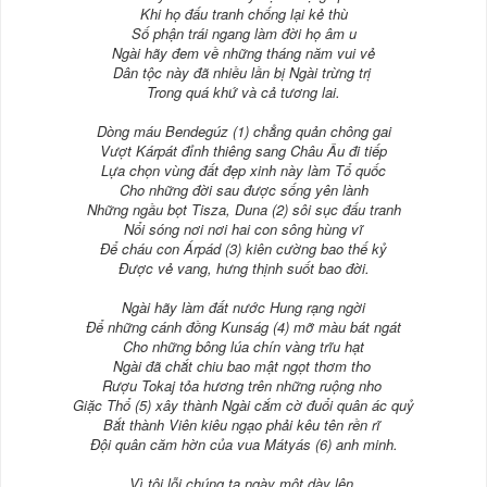
Khi họ đấu tranh chống lại kẻ thù
Số phận trái ngang làm đời họ âm u
Ngài hãy đem về những tháng năm vui vẻ
Dân tộc này đã nhiều lần bị Ngài trừng trị
Trong quá khứ và cả tương lai.
Dòng máu Bendegúz (1) chẳng quản chông gai
Vượt Kárpát đỉnh thiêng sang Châu Âu đi tiếp
Lựa chọn vùng đất đẹp xinh này làm Tổ quốc
Cho những đời sau được sống yên lành
Những ngầu bọt Tisza, Duna (2) sôi sục đấu tranh
Nổi sóng nơi nơi hai con sông hùng vĩ
Để cháu con Árpád (3) kiên cường bao thế kỷ
Được vẻ vang, hưng thịnh suốt bao đời.
Ngài hãy làm đất nước Hung rạng ngời
Để những cánh đồng Kunság (4) mỡ màu bát ngát
Cho những bông lúa chín vàng trĩu hạt
Ngài đã chắt chiu bao mật ngọt thơm tho
Rượu Tokaj tỏa hương trên những ruộng nho
Giặc Thổ (5) xây thành Ngài cắm cờ đuổi quân ác quỷ
Bắt thành Viên kiêu ngạo phải kêu tên rền rĩ
Đội quân căm hờn của vua Mátyás (6) anh minh.
Vì tội lỗi chúng ta ngày một dày lên