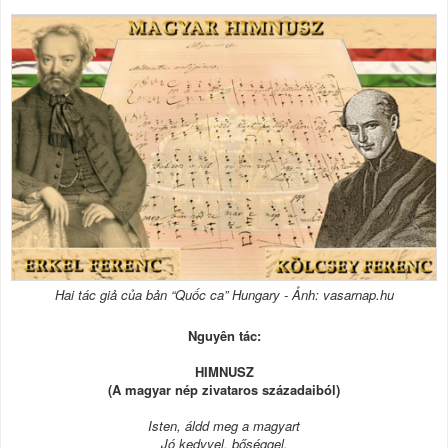
Hai tác giả của bản “Quốc ca” Hungary - Ảnh: vasarnap.hu
Nguyên tác:
HIMNUSZ
(A magyar nép zivataros századaiból)
Isten, áldd meg a magyart
Jó kedvvel, bőséggel,