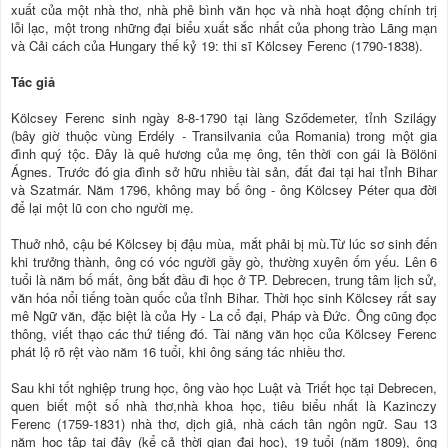
xuất của một nhà thơ, nhà phê bình văn học và nhà hoạt động chính trị
lỗi lạc, một trong những đại biểu xuất sắc nhất của phong trào Lãng mạn
và Cải cách của Hungary thế kỷ 19: thi sĩ Kölcsey Ferenc (1790-1838).
Tác giả
Kölcsey Ferenc sinh ngày 8-8-1790 tại làng Sződemeter, tỉnh Szilágy
(bây giờ thuộc vùng Erdély - Transilvania của Romania) trong một gia
đình quý tộc. Đây là quê hương của mẹ ông, tên thời con gái là Bölöni
Ágnes. Trước đó gia đình sở hữu nhiều tài sản, đất đai tại hai tỉnh Bihar
và Szatmár. Năm 1796, không may bố ông - ông Kölcsey Péter qua đời
để lại một lũ con cho người mẹ.
Thuở nhỏ, cậu bé Kölcsey bị đậu mùa, mắt phải bị mù.Từ lúc sơ sinh đến
khi trưởng thành, ông có vóc người gầy gò, thường xuyên ốm yếu. Lên 6
tuổi là năm bố mất, ông bắt đầu đi học ở TP. Debrecen, trung tâm lịch sử,
văn hóa nổi tiếng toàn quốc của tỉnh Bihar. Thời học sinh Kölcsey rất say
mê Ngữ văn, đặc biệt là của Hy - La cổ đại, Pháp và Đức. Ông cũng đọc
thông, viết thạo các thứ tiếng đó. Tài năng văn học của Kölcsey Ferenc
phát lộ rõ rệt vào năm 16 tuổi, khi ông sáng tác nhiều thơ.
Sau khi tốt nghiệp trung học, ông vào học Luật và Triết học tại Debrecen,
quen biết một số nhà thơ,nhà khoa học, tiêu biểu nhất là Kazinczy
Ferenc (1759-1831) nhà thơ, dịch giả, nhà cách tân ngôn ngữ. Sau 13
năm học tập tại đây (kể cả thời gian đại học), 19 tuổi (năm 1809), ông