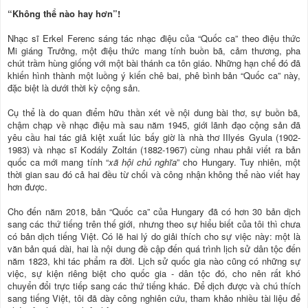
“Không thể nào hay hơn”!
Nhạc sĩ Erkel Ferenc sáng tác nhạc điệu của “Quốc ca” theo điệu thức
Mi giáng Trưởng, một điệu thức mang tính buồn bã, cảm thương, pha
chút trầm hùng giống với một bài thánh ca tôn giáo. Những hạn chế đó đã
khiến hình thành một luồng ý kiến chê bai, phê bình bản “Quốc ca” này,
đặc biệt là dưới thời kỳ cộng sản.
Cụ thể là do quan điểm hữu thần xét về nội dung bài thơ, sự buồn bã,
chậm chạp về nhạc điệu mà sau năm 1945, giới lãnh đạo cộng sản đã
yêu cầu hai tác giả kiệt xuất lúc bấy giờ là nhà thơ IIlyés Gyula (1902-
1983) và nhạc sĩ Kodály Zoltán (1882-1967) cùng nhau phải viết ra bản
quốc ca mới mang tính “
xã hội chủ nghĩa
” cho Hungary. Tuy nhiên, một
thời gian sau đó cả hai đều từ chối và công nhận không thể nào viết hay
hơn được.
Cho đến năm 2018, bản “Quốc ca” của Hungary đã có hơn 30 bản dịch
sang các thứ tiếng trên thế giới, nhưng theo sự hiểu biết của tôi thì chưa
có bản dịch tiếng Việt. Có lẽ hai lý do giải thích cho sự việc này: một là
văn bản quá dài, hai là nội dung đề cập đến quá trình lịch sử dân tộc đến
năm 1823, khi tác phẩm ra đời. Lịch sử quốc gia nào cũng có những sự
việc, sự kiện riêng biệt cho quốc gia - dân tộc đó, cho nên rất khó
chuyển đổi trực tiếp sang các thứ tiếng khác. Để dịch được và chú thích
sang tiếng Việt, tôi đã dày công nghiên cứu, tham khảo nhiều tài liệu để