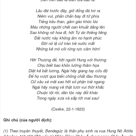
Lâu đài trước đây, giờ đống đá trơ ra
Niềm vui, phấn chấn bay đi tứ phía
Tiếng kêu than, gầm gào khóc lóc
Máu những người chết oan khuất dâng lên
Sao không nở hoa đi, hỡi Tự do thiêng liêng
Đất nước này không ấm no hạnh phúc
Đời nô lệ cứ tràn trề nước mắt
Những kẻ mồ côi rừng rực căm hờn!
Hỡi Thượng đế, hỡi người Hung xót thương
Chịu biết bao khôn lường thảm họa
Diệt kẻ bất lương, Ngài hãy giang tay cứu độ
Để họ vượt qua biển chồng chất đau thương
Cứ xâu xé mãi sao hỡi số phận trái ngang
Ngài hãy mang về thật tươi vui thời khắc
Chuộc tội rồi, dân tộc này đổi khác
Trong ngày xưa và sắp tới mai sau!
(Cseke, 22-1-1823)
Ghi chú (của người dịch):
(1) Theo truyền thuyết, Bendegúz là thân phụ sinh ra vua Hung Nô Attila