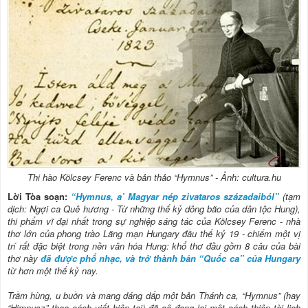
Thi hào Kölcsey Ferenc và bản thảo “Hymnus” - Ảnh: cultura.hu
Lời Tòa soạn:
“Hymnus, a’ Magyar nép zivataros századaiból”
(tạm
dịch: Ngợi ca Quê hương - Từ những thế kỷ dông bão của dân tộc Hung),
thi phẩm vĩ đại nhất trong sự nghiệp sáng tác của Kölcsey Ferenc - nhà
thơ lớn của phong trào Lãng mạn Hungary đầu thế kỷ 19 - chiếm một vị
trí rất đặc biệt trong nền văn hóa Hung: khổ thơ đầu gồm 8 câu của bài
thơ này
đã được phổ nhạc, và trở thành bản “Quốc ca” của Hungary
từ hơn một thế kỷ nay.
Trầm hùng, u buồn và mang dáng dấp một bản Thánh ca, “Hymnus” (hay
“Himnusz” theo cách viết hiện tại) đã cô đọng lại một cách thiên tài lịch