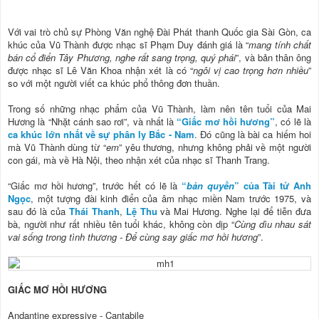
Với vai trò chủ sự Phòng Văn nghệ Đài Phát thanh Quốc gia Sài Gòn, ca
khúc của Vũ Thành được nhạc sĩ Phạm Duy đánh giá là “
mang tính chất
bán cổ điển Tây Phương, nghe rất sang trọng, quý phái
”, và bản thân ông
được nhạc sĩ Lê Văn Khoa nhận xét là có “
ngôi vị cao trọng hơn nhiều
”
so với một người viết ca khúc phổ thông đơn thuần.
Trong số những nhạc phẩm của Vũ Thành, làm nên tên tuổi của Mai
Hương là “Nhặt cánh sao rơi”, và nhất là
“Giấc mơ hồi hương”
, có lẽ là
ca khúc lớn nhất về sự phân ly Bắc - Nam
. Đó cũng là bài ca hiếm hoi
mà Vũ Thành dùng từ “
em
” yêu thương, nhưng không phải về một người
con gái, mà về Hà Nội, theo nhận xét của nhạc sĩ Thanh Trang.
“Giấc mơ hồi hương”, trước hết có lẽ là
“
bản quyền
” của Tài tử Anh
Ngọc
, một tượng đài kinh điển của âm nhạc miền Nam trước 1975, và
sau đó là của
Thái Thanh
,
Lệ Thu
và Mai Hương. Nghe lại để tiễn đưa
bà, người như rất nhiều tên tuổi khác, không còn dịp “
Cùng dìu nhau sát
vai sống trong tình thương - Để cùng say giấc mơ hồi hương
”.
GIẤC MƠ HỒI HƯƠNG
Andantine expressive - Cantabile