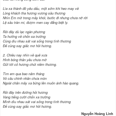
Lìa xa thành đô yêu dấu, một sớm khi heo may về
Lòng khách tha hương vương sầu thương
Nhìn Em mờ trong mây khói, bước đi nhưng chưa nỡ rời
Lệ sầu tràn mi, đượm men cay đắng biệt ly.
Rồi đây dù lạc ngàn phương
Ta hướng về chốn sa trường
Cùng dìu nhau sát vai sống trong tình thương
Để cùng say giấc mơ hồi hương.
2. Chiều nay nhìn về quê xưa
Hình bóng thân yêu chưa mờ
Gửi tới cố hương chút niềm thương.
Tìm em qua bao năm tháng
Vó câu chinh nhân chưa mòn
Ngoài chân mây xa bừng lên muôn ánh hào quang.
Rồi đây trên đường hồi hương
Vang tiếng cười chốn xa trường
Mình dìu nhau sát vai sống trong tình thương
Để cùng say giấc mơ hồi hương.
Nguyễn Hoàng Linh