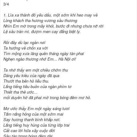
3/4
1. Lìa xa thành đô yêu dấu, một sớm khi heo may về
Lòng khách tha hương vương sầu thương
Nhìn Em mờ trong mây khói, bước đi nhưng chưa nỡ rời
Lệ sầu tràn mi, đượm men cay đắng biệt ly.
Rồi đây dù lạc ngàn nơi
Ta hướng về chốn xa vời
Tìm mộng xưa lãng quên tháng ngày tàn phai
Nghẹn ngào thương nhớ Em... Hà Nội ơi!
Ta nhớ thấy em một chiều chớm thu
Dáng yêu kiều của ngày đã qua
Thướt tha bên hồ liễu thu.
Lắng tiếng tiêu buồn của ngàn phím tơ
Thiết tha thề ước...
mối duyên hờ đã phai mờ trong bóng đêm mơ hồ.
Mơ ước thấy Em một ngày sáng tươi
Tắm nắng hồng của một sớm mai
Say hương thanh bình khắp nơi.
Lắng tiếng huy hùng của từng lớp trai
Cất cao lời hứa xây cuộc đời
Sầu tàn trong bóng đêm dài.