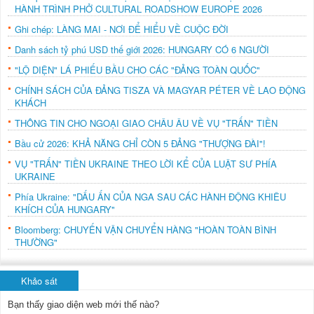
HÀNH TRÌNH PHỞ CULTURAL ROADSHOW EUROPE 2026
Ghi chép: LÀNG MAI - NƠI ĐỂ HIỂU VỀ CUỘC ĐỜI
Danh sách tỷ phú USD thế giới 2026: HUNGARY CÓ 6 NGƯỜI
"LỘ DIỆN" LÁ PHIẾU BẦU CHO CÁC "ĐẢNG TOÀN QUỐC"
CHÍNH SÁCH CỦA ĐẢNG TISZA VÀ MAGYAR PÉTER VỀ LAO ĐỘNG
KHÁCH
THÔNG TIN CHO NGOẠI GIAO CHÂU ÂU VỀ VỤ "TRẤN" TIỀN
Bầu cử 2026: KHẢ NĂNG CHỈ CÒN 5 ĐẢNG "THƯỢNG ĐÀI"!
VỤ "TRẤN" TIỀN UKRAINE THEO LỜI KỂ CỦA LUẬT SƯ PHÍA
UKRAINE
Phía Ukraine: "DẤU ẤN CỦA NGA SAU CÁC HÀNH ĐỘNG KHIÊU
KHÍCH CỦA HUNGARY"
Bloomberg: CHUYẾN VẬN CHUYỂN HÀNG "HOÀN TOÀN BÌNH
THƯỜNG"
Khảo sát
Bạn thấy giao diện web mới thế nào?