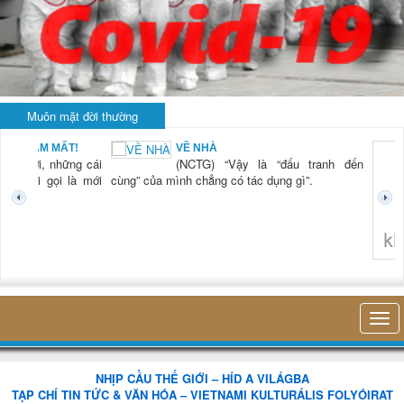
Muôn mặt đời thường
BẠN NAM MẤT!
VỀ NHÀ
TG) “Xời, những cái
(NCTG) “Vậy là “đấu tranh đến
tươi mới gọi là mới
cùng” của mình chẳng có tác dụng gì”.
không 
NHỊP CẦU THẾ GIỚI – HÍD A VILÁGBA
TẠP CHÍ TIN TỨC & VĂN HÓA – VIETNAMI KULTURÁLIS FOLYÓIRAT