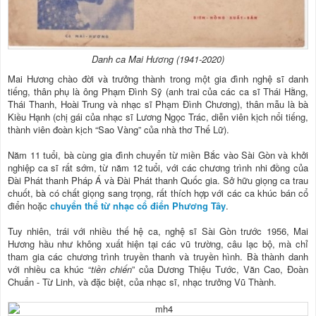
Danh ca Mai Hương (1941-2020)
Mai Hương chào đời và trưởng thành trong một gia đình nghệ sĩ danh
tiếng, thân phụ là ông Phạm Đình Sỹ (anh trai của các ca sĩ Thái Hằng,
Thái Thanh, Hoài Trung và nhạc sĩ Phạm Đình Chương), thân mẫu là bà
Kiều Hạnh (chị gái của nhạc sĩ Lương Ngọc Trác, diễn viên kịch nổi tiếng,
thành viên đoàn kịch “Sao Vàng” của nhà thơ Thế Lữ).
Năm 11 tuổi, bà cùng gia đình chuyển từ miền Bắc vào Sài Gòn và khởi
nghiệp ca sĩ rất sớm, từ năm 12 tuổi, với các chương trình nhi đồng của
Đài Phát thanh Pháp Á và Đài Phát thanh Quốc gia. Sở hữu giọng ca trau
chuốt, bà có chất giọng sang trọng, rất thích hợp với các ca khúc bán cổ
điển hoặc
chuyển thể từ nhạc cổ điển Phương Tây
.
Tuy nhiên, trái với nhiều thế hệ ca, nghệ sĩ Sài Gòn trước 1956, Mai
Hương hầu như không xuất hiện tại các vũ trường, câu lạc bộ, mà chỉ
tham gia các chương trình truyền thanh và truyền hình. Bà thành danh
với nhiều ca khúc “
tiền chiến
” của Dương Thiệu Tước, Văn Cao, Đoàn
Chuẩn - Từ Linh, và đặc biệt, của nhạc sĩ, nhạc trưởng Vũ Thành.