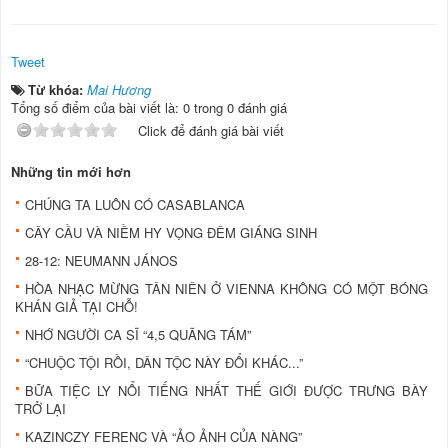
Tweet
Từ khóa:
Mai Hương
Tổng số điểm của bài viết là: 0 trong 0 đánh giá
Click để đánh giá bài viết
Những tin mới hơn
CHÚNG TA LUÔN CÓ CASABLANCA
CÂY CẦU VÀ NIỀM HY VỌNG ĐÊM GIÁNG SINH
28-12: NEUMANN JÁNOS
HÒA NHẠC MỪNG TÂN NIÊN Ở VIENNA KHÔNG CÓ MỘT BÓNG
KHÁN GIẢ TẠI CHỖ!
NHỚ NGƯỜI CA SĨ “4,5 QUÃNG TÁM”
“CHUỘC TỘI RỒI, DÂN TỘC NÀY ĐỔI KHÁC...”
BỮA TIỆC LY NỔI TIẾNG NHẤT THẾ GIỚI ĐƯỢC TRƯNG BÀY
TRỞ LẠI
KAZINCZY FERENC VÀ “ẢO ẢNH CỦA NÀNG”