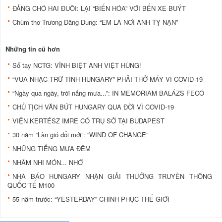
ĐẢNG CHÓ HAI ĐUÔI: LẠI “BIẾN HÓA” VỚI BẾN XE BUÝT
Chùm thơ Trương Đăng Dung: “EM LÀ NƠI ANH TỴ NẠN”
Những tin cũ hơn
Sổ tay NCTG: VĨNH BIỆT ANH VIỆT HÙNG!
“VUA NHẠC TRỮ TÌNH HUNGARY” PHẢI THỞ MÁY VÌ COVID-19
“Ngày qua ngày, trời nắng mưa...”: IN MEMORIAM BALÁZS FECÓ
CHỦ TỊCH VĂN BÚT HUNGARY QUA ĐỜI VÌ COVID-19
VIỆN KERTÉSZ IMRE CÓ TRỤ SỞ TẠI BUDAPEST
30 năm “Làn gió đổi mới”: “WIND OF CHANGE”
NHỮNG TIẾNG MƯA ĐÊM
NHÂM NHI MÓN... NHỚ
NHÀ BÁO HUNGARY NHẬN GIẢI THƯỞNG TRUYỀN THÔNG
QUỐC TẾ M100
55 năm trước: “YESTERDAY” CHINH PHỤC THẾ GIỚI