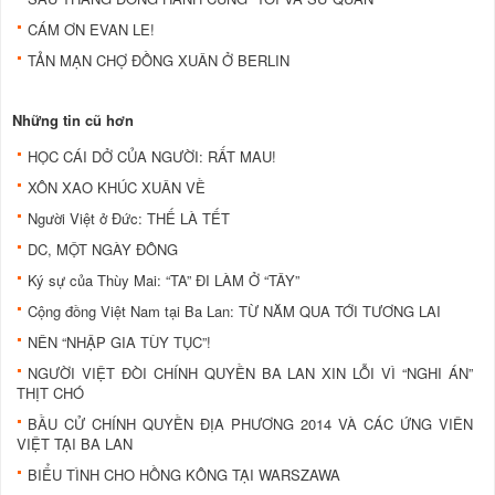
CÁM ƠN EVAN LE!
TẢN MẠN CHỢ ĐỒNG XUÂN Ở BERLIN
Những tin cũ hơn
HỌC CÁI DỞ CỦA NGƯỜI: RẤT MAU!
XÔN XAO KHÚC XUÂN VỀ
Người Việt ở Đức: THẾ LÀ TẾT
DC, MỘT NGÀY ĐÔNG
Ký sự của Thùy Mai: “TA” ĐI LÀM Ở “TÂY”
Cộng đồng Việt Nam tại Ba Lan: TỪ NĂM QUA TỚI TƯƠNG LAI
NÊN “NHẬP GIA TÙY TỤC”!
NGƯỜI VIỆT ĐÒI CHÍNH QUYỀN BA LAN XIN LỖI VÌ “NGHI ÁN”
THỊT CHÓ
BẦU CỬ CHÍNH QUYỀN ĐỊA PHƯƠNG 2014 VÀ CÁC ỨNG VIÊN
VIỆT TẠI BA LAN
BIỂU TÌNH CHO HỒNG KÔNG TẠI WARSZAWA