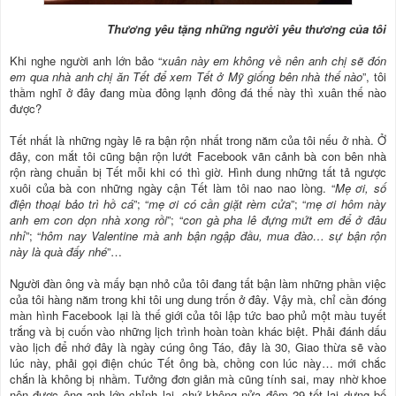
Thương yêu tặng những người yêu thương của tôi
Khi nghe người anh lớn bảo “
xuân này em không về nên anh chị sẽ đón
em qua nhà anh chị ăn Tết để xem Tết ở Mỹ giống bên nhà thế nào
”, tôi
thầm nghĩ ở đây đang mùa đông lạnh đông đá thế này thì xuân thế nào
được?
Tết nhất là những ngày lẽ ra bận rộn nhất trong năm của tôi nếu ở nhà. Ở
đây, con mắt tôi cũng bận rộn lướt Facebook vãn cảnh bà con bên nhà
rộn ràng chuẩn bị Tết mỗi khi có thì giờ. Hình dung những tất tả ngược
xuôi của bà con những ngày cận Tết làm tôi nao nao lòng. “
Mẹ ơi, số
điện thoại bảo trì hồ cá
”; “
mẹ ơi có cần giặt rèm cửa
”; “
mẹ ơi hôm này
anh em con dọn nhà xong rồi
”; “
con gà pha lê đựng mứt em để ở đâu
nhỉ
”; “
hôm nay Valentine mà anh bận ngập đầu, mua đào… sự bận rộn
này là quà đấy nhé
”…
Người đàn ông và mấy bạn nhỏ của tôi đang tất bận làm những phần việc
của tôi hàng năm trong khi tôi ung dung trốn ở đây. Vậy mà, chỉ cần đóng
màn hình Facebook lại là thế giới của tôi lập tức bao phủ một màu tuyết
trắng và bị cuốn vào những lịch trình hoàn toàn khác biệt. Phải đánh dấu
vào lịch để nhớ đây là ngày cúng ông Táo, đây là 30, Giao thừa sẽ vào
lúc này, phải gọi điện chúc Tết ông bà, chồng con lúc này… mới chắc
chắn là không bị nhầm. Tưởng đơn giản mà cũng tính sai, may nhờ khoe
nên được ông anh lớn chỉnh lại, chứ không nửa đêm 29 tết lại dựng bố