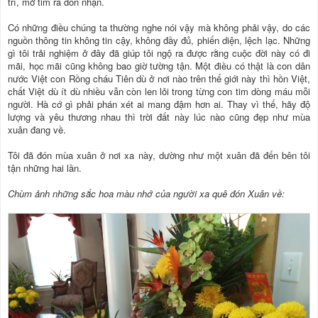
trí, mở tim ra đón nhận.
Có những điều chúng ta thường nghe nói vậy mà không phải vậy, do các
nguồn thông tin không tin cậy, không đầy đủ, phiến diện, lệch lạc. Những
gì tôi trải nghiệm ở đây đã giúp tôi ngộ ra được rằng cuộc đời này có đi
mãi, học mãi cũng không bao giờ tường tận. Một điều có thật là con dân
nước Việt con Rồng cháu Tiên dù ở nơi nào trên thế giới này thì hồn Việt,
chất Việt dù ít dù nhiều vẫn còn len lỏi trong từng con tim dòng máu mỗi
người. Hà cớ gì phải phán xét ai mang đậm hơn ai. Thay vì thế, hãy độ
lượng và yêu thương nhau thì trời đất này lúc nào cũng đẹp như mùa
xuân đang về.
Tôi đã đón mùa xuân ở nơi xa này, dường như một xuân đã đến bên tôi
tận những hai lần.
Chùm ảnh những sắc hoa màu nhớ của người xa quê đón Xuân về: