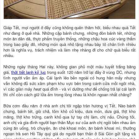
Giáp Tết, mọi người ở đây cũng không quên thăm hỏi, biếu nhau quà Tết
như đang ở quê nhà. Những cặp bánh chưng, những đòn bánh tét, những
món ăn dân dã, thực phẩm truyền thống, những chậu hoa cúc vàng thắm
trong bao giấy đỏ, những món quà nhỏ tặng nhau bày tỏ chân tình nhiều
hơn là nghĩa vụ, trách nhiệm và làm nhẹ nhàng đi cho chữ quà biếu rất
nhiều.
Những ngày tháng Hai này, không gian phủ một màu tuyết trắng băng
giá,
thời tiết lạnh kỷ lục
trong suốt 120 năm trở lại đây ở vùng DC, nhưng
tình người vẫn ấm áp. Cái lạnh lẽo bên ngoài có hung hãn mấy nhưng
vẫn không đủ sức xâm phạm khu vực bên trong cánh cửa mỗi ngôi nhà,
vì các giàn máy
heat
quá đỉnh - và vì dường như để chống trả lại cái lạnh
thì chỉ còn cách giữ lửa ấm trong lòng nhau là khôn ngoan nhất chăng?
Bữa cơm đầu năm ở nhà anh chị tôi ngập tràn hương vị Tết. Nào bánh
chưng, bánh tét, giò chả, tôm khô củ kiệu, dưa món, dưa giá, thịt kho
măng, thịt kho trứng, canh khổ qua tự tay chị làm, chị nấu. Chúng tôi,
anh chị và gia đình người bạn thân Mục sư của anh chị ngồi bên nhau ấm
cúng ăn uống, trò chuyện, ăn chè khoai môn, ăn bánh khoai mì, thưởng
ngoạn trà sen Hồ Tây quý giá do người bạn thân ở Sài Gòn gửi tặng và