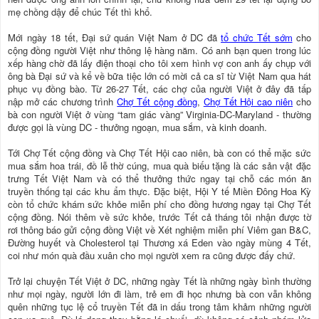
mẹ chồng dậy để chúc Tết thì khổ.
Mới ngày 18 tết, Đại sứ quán Việt Nam ở DC đã
tổ chức Tết sớm
cho
cộng đồng người Việt như thông lệ hàng năm. Có anh bạn quen trong lúc
xếp hàng chờ đã lấy điện thoại cho tôi xem hình vợ con anh ấy chụp với
ông bà Đại sứ và kể về bữa tiệc lớn có mời cả ca sĩ từ Việt Nam qua hát
phục vụ đồng bào. Từ 26-27 Tết, các chợ của người Việt ở đây đã tấp
nập mở các chương trình
Chợ Tết cộng đồng
,
Chợ Tết Hội cao niên
cho
bà con người Việt ở vùng “tam giác vàng” Virginia-DC-Maryland - thường
được gọi là vùng DC - thưởng ngoạn, mua sắm, và kinh doanh.
Tới Chợ Tết cộng đồng và Chợ Tết Hội cao niên, bà con có thể mặc sức
mua sắm hoa trái, đồ lễ thờ cúng, mua quà biếu tặng là các sản vật đặc
trưng Tết Việt Nam và có thể thưởng thức ngay tại chỗ các món ăn
truyền thống tại các khu ẩm thực. Đặc biệt, Hội Y tế Miền Đông Hoa Kỳ
còn tổ chức khám sức khỏe miễn phí cho đồng hương ngay tại Chợ Tết
cộng đồng. Nói thêm về sức khỏe, trước Tết cả tháng tôi nhận được tờ
rơi thông báo gửi cộng đồng Việt về Xét nghiệm miễn phí Viêm gan B&C,
Đường huyết và Cholesterol tại Thương xá Eden vào ngày mùng 4 Tết,
coi như món quà đầu xuân cho mọi người xem ra cũng được đấy chứ.
Trở lại chuyện Tết Việt ở DC, những ngày Tết là những ngày bình thường
như mọi ngày, người lớn đi làm, trẻ em đi học nhưng bà con vẫn không
quên những tục lệ cổ truyền Tết đã in dấu trong tâm khảm những người