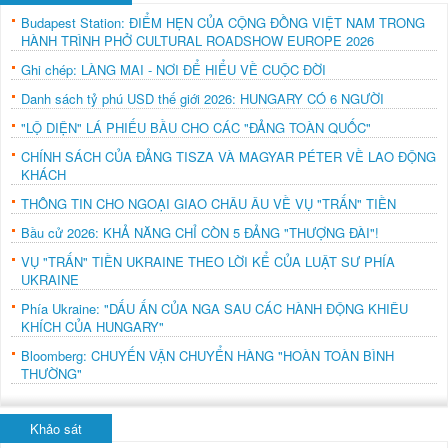
Budapest Station: ĐIỂM HẸN CỦA CỘNG ĐỒNG VIỆT NAM TRONG
HÀNH TRÌNH PHỞ CULTURAL ROADSHOW EUROPE 2026
Ghi chép: LÀNG MAI - NƠI ĐỂ HIỂU VỀ CUỘC ĐỜI
Danh sách tỷ phú USD thế giới 2026: HUNGARY CÓ 6 NGƯỜI
"LỘ DIỆN" LÁ PHIẾU BẦU CHO CÁC "ĐẢNG TOÀN QUỐC"
CHÍNH SÁCH CỦA ĐẢNG TISZA VÀ MAGYAR PÉTER VỀ LAO ĐỘNG
KHÁCH
THÔNG TIN CHO NGOẠI GIAO CHÂU ÂU VỀ VỤ "TRẤN" TIỀN
Bầu cử 2026: KHẢ NĂNG CHỈ CÒN 5 ĐẢNG "THƯỢNG ĐÀI"!
VỤ "TRẤN" TIỀN UKRAINE THEO LỜI KỂ CỦA LUẬT SƯ PHÍA
UKRAINE
Phía Ukraine: "DẤU ẤN CỦA NGA SAU CÁC HÀNH ĐỘNG KHIÊU
KHÍCH CỦA HUNGARY"
Bloomberg: CHUYẾN VẬN CHUYỂN HÀNG "HOÀN TOÀN BÌNH
THƯỜNG"
Khảo sát