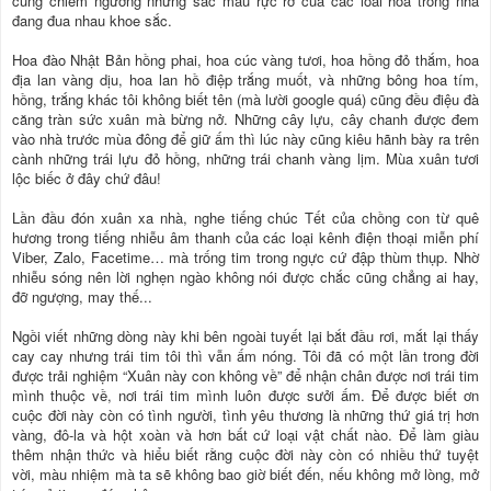
cùng chiêm ngưỡng những sắc màu rực rỡ của các loài hoa trong nhà
đang đua nhau khoe sắc.
Hoa đào Nhật Bản hồng phai, hoa cúc vàng tươi, hoa hồng đỏ thắm, hoa
địa lan vàng dịu, hoa lan hồ điệp trắng muốt, và những bông hoa tím,
hồng, trắng khác tôi không biết tên (mà lười google quá) cũng đều điệu đà
căng tràn sức xuân mà bừng nở. Những cây lựu, cây chanh được đem
vào nhà trước mùa đông để giữ ấm thì lúc này cũng kiêu hãnh bày ra trên
cành những trái lựu đỏ hồng, những trái chanh vàng lịm. Mùa xuân tươi
lộc biếc ở đây chứ đâu!
Lần đầu đón xuân xa nhà, nghe tiếng chúc Tết của chồng con từ quê
hương trong tiếng nhiễu âm thanh của các loại kênh điện thoại miễn phí
Viber, Zalo, Facetime… mà trống tim trong ngực cứ đập thùm thụp. Nhờ
nhiễu sóng nên lời nghẹn ngào không nói được chắc cũng chẳng ai hay,
đỡ ngượng, may thế...
Ngồi viết những dòng này khi bên ngoài tuyết lại bắt đầu rơi, mắt lại thấy
cay cay nhưng trái tim tôi thì vẫn ấm nóng. Tôi đã có một lần trong đời
được trải nghiệm “Xuân này con không về” để nhận chân được nơi trái tim
mình thuộc về, nơi trái tim mình luôn được sưởi ấm. Để được biết ơn
cuộc đời này còn có tình người, tình yêu thương là những thứ giá trị hơn
vàng, đô-la và hột xoàn và hơn bất cứ loại vật chất nào. Để làm giàu
thêm nhận thức và hiểu biết rằng cuộc đời này còn có nhiều thứ tuyệt
vời, màu nhiệm mà ta sẽ không bao giờ biết đến, nếu không mở lòng, mở