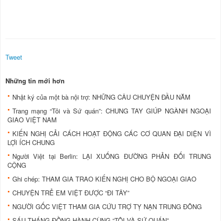
Tweet
Những tin mới hơn
Nhật ký của một bà nội trợ: NHỮNG CÂU CHUYỆN ĐẦU NĂM
Trang mạng “Tôi và Sứ quán”: CHUNG TAY GIÚP NGÀNH NGOẠI
GIAO VIỆT NAM
KIẾN NGHỊ CẢI CÁCH HOẠT ĐỘNG CÁC CƠ QUAN ĐẠI DIỆN VÌ
LỢI ÍCH CHUNG
Người Việt tại Berlin: LẠI XUỐNG ĐƯỜNG PHẢN ĐỐI TRUNG
CỘNG
Ghi chép: THAM GIA TRAO KIẾN NGHỊ CHO BỘ NGOẠI GIAO
CHUYỆN TRẺ EM VIỆT ĐƯỢC “ĐI TÂY”
NGƯỜI GỐC VIỆT THAM GIA CỨU TRỢ TỴ NẠN TRUNG ĐÔNG
SÁU THÁNG ĐỒNG HÀNH CÙNG “TÔI VÀ SỨ QUÁN”