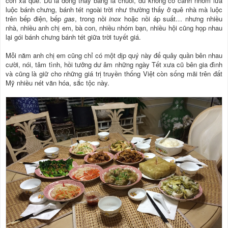
con xa quê. Dù lá dong thay bằng lá chuối, dù không có cảnh nhóm lửa
luộc bánh chưng, bánh tét ngoài trời như thường thấy ở quê nhà mà luộc
trên bếp điện, bếp
gas
, trong nồi
inox
hoặc nồi áp suất… nhưng nhiều
nhà, nhiều anh chị em, bà con, nhiều nhóm bạn, nhiều hội cũng họp nhau
lại gói bánh chưng bánh tét giữa trời tuyết giá.
Mỗi năm anh chị em cũng chỉ có một dịp quý này để quây quần bên nhau
cười, nói, tâm tình, hồi tưởng dư âm những ngày Tết xưa cũ bên gia đình
và cũng là giữ cho những giá trị truyền thống Việt còn sống mãi trên đất
Mỹ nhiều nét văn hóa, sắc tộc này.