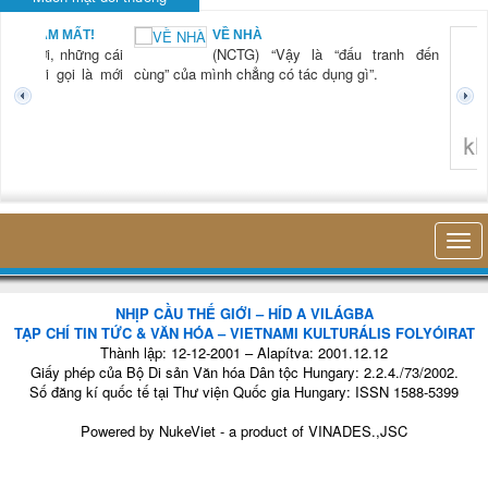
BẠN NAM MẤT!
VỀ NHÀ
TG) “Xời, những cái
(NCTG) “Vậy là “đấu tranh đến
tươi mới gọi là mới
cùng” của mình chẳng có tác dụng gì”.
không 
NHỊP CẦU THẾ GIỚI – HÍD A VILÁGBA
TẠP CHÍ TIN TỨC & VĂN HÓA – VIETNAMI KULTURÁLIS FOLYÓIRAT
Thành lập: 12-12-2001 – Alapítva: 2001.12.12
Giấy phép của Bộ Di sản Văn hóa Dân tộc Hungary: 2.2.4./73/2002.
Số đăng kí quốc tế tại Thư viện Quốc gia Hungary: ISSN 1588-5399
Powered by
NukeViet
- a product of
VINADES.,JSC