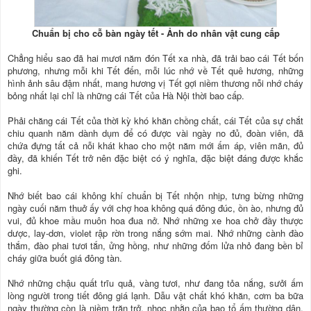
Chuẩn bị cho cỗ bàn ngày tết - Ảnh do nhân vật cung cấp
Chẳng hiểu sao đã hai mươi năm đón Tết xa nhà, đã trải bao cái Tết bốn
phương, nhưng mỗi khi Tết đến, mỗi lúc nhớ về Tết quê hương, những
hình ảnh sâu đậm nhất, mang hương vị Tết gợi niềm thương nỗi nhớ cháy
bỏng nhất lại chỉ là những cái Tết của Hà Nội thời bao cấp.
Phải chăng cái Tết của thời kỳ khó khăn chồng chất, cái Tết của sự chắt
chiu quanh năm dành dụm để có được vài ngày no đủ, đoàn viên, đã
chứa đựng tất cả nỗi khát khao cho một năm mới ấm áp, viên mãn, đủ
đầy, đã khiến Tết trở nên đặc biệt có ý nghĩa, đặc biệt đáng được khắc
ghi.
Nhớ biết bao cái không khí chuẩn bị Tết nhộn nhịp, tưng bừng những
ngày cuối năm thuở ấy với chợ hoa không quá đông đúc, ồn ào, nhưng đủ
vui, đủ khoe mầu muôn hoa đua nở. Nhớ những xe hoa chở đầy thược
dược, lay-dơn, violet rập rờn trong nắng sớm mai. Nhớ những cành đào
thắm, đào phai tươi tắn, ửng hồng, như những đốm lửa nhỏ đang bền bỉ
cháy giữa buốt giá đông tàn.
Nhớ những chậu quất trĩu quả, vàng tươi, như đang tỏa nắng, sưởi ấm
lòng người trong tiết đông giá lạnh. Dẫu vật chất khó khăn, cơm ba bữa
ngày thường còn là niềm trăn trở, nhọc nhằn của bao tổ ấm thường dân,