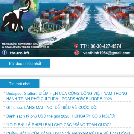
Bài đọc nhiều nhất
Tin mới nhất
Budapest Station: ĐIỂM HẸN CỦA CỘNG ĐỒNG VIỆT NAM TRONG
HÀNH TRÌNH PHỞ CULTURAL ROADSHOW EUROPE 2026
Ghi chép: LÀNG MAI - NƠI ĐỂ HIỂU VỀ CUỘC ĐỜI
Danh sách tỷ phú USD thế giới 2026: HUNGARY CÓ 6 NGƯỜI
"LỘ DIỆN" LÁ PHIẾU BẦU CHO CÁC "ĐẢNG TOÀN QUỐC"
CHÍNH SÁCH CỦA ĐẢNG TISZA VÀ MAGYAR PÉTER VỀ LAO ĐỘNG