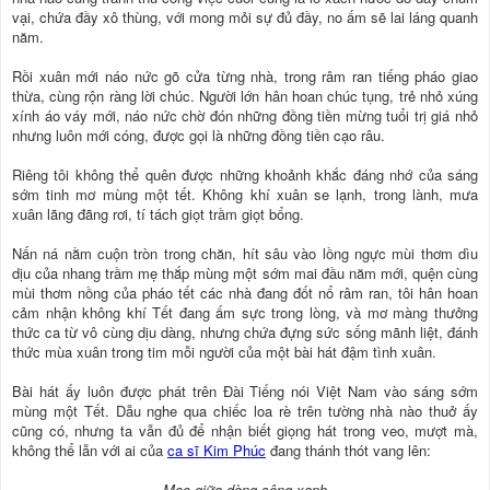
vại, chứa đầy xô thùng, với mong mỏi sự đủ đầy, no ấm sẽ lai láng quanh
năm.
Rồi xuân mới náo nức gõ cửa từng nhà, trong râm ran tiếng pháo giao
thừa, cùng rộn ràng lời chúc. Người lớn hân hoan chúc tụng, trẻ nhỏ xúng
xính áo váy mới, náo nức chờ đón những đồng tiền mừng tuổi trị giá nhỏ
nhưng luôn mới cóng, được gọi là những đồng tiền cạo râu.
Riêng tôi không thể quên được những khoảnh khắc đáng nhớ của sáng
sớm tinh mơ mùng một tết. Không khí xuân se lạnh, trong lành, mưa
xuân lãng đãng rơi, tí tách giọt trầm giọt bổng.
Nấn ná nằm cuộn tròn trong chăn, hít sâu vào lồng ngực mùi thơm dìu
dịu của nhang trầm mẹ thắp mùng một sớm mai đầu năm mới, quện cùng
mùi thơm nồng của pháo tết các nhà đang đốt nổ râm ran, tôi hân hoan
cảm nhận không khí Tết đang ấm sực trong lòng, và mơ màng thưởng
thức ca từ vô cùng dịu dàng, nhưng chứa đựng sức sống mãnh liệt, đánh
thức mùa xuân trong tim mỗi người của một bài hát đậm tình xuân.
Bài hát ấy luôn được phát trên Đài Tiếng nói Việt Nam vào sáng sớm
mùng một Tết. Dẫu nghe qua chiếc loa rè trên tường nhà nào thuở ấy
cũng có, nhưng ta vẫn đủ để nhận biết giọng hát trong veo, mượt mà,
không thể lẫn với ai của
ca sĩ Kim Phúc
đang thánh thót vang lên:
Mọc giữa dòng sông xanh