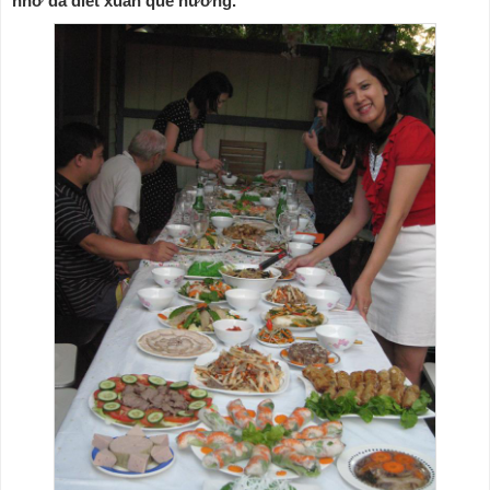
nhớ da diết xuân quê hương.