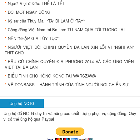
Người Việt ở Đức: THẾ LÀ TẾT
DC, MỘT NGÀY ĐÔNG
Ký sự của Thùy Mai: “TA” ĐI LÀM Ở “TÂY”
Cộng đồng Việt Nam tại Ba Lan: TỪ NĂM QUA TỚI TƯƠNG LAI
NÊN “NHẬP GIA TÙY TỤC”!
NGƯỜI VIỆT ĐÒI CHÍNH QUYỀN BA LAN XIN LỖI VÌ “NGHI ÁN”
THỊT CHÓ
BẦU CỬ CHÍNH QUYỀN ĐỊA PHƯƠNG 2014 VÀ CÁC ỨNG VIÊN
VIỆT TẠI BA LAN
BIỂU TÌNH CHO HỒNG KÔNG TẠI WARSZAWA
VỀ DONBASS – HÀNH TRÌNH CỦA TÌNH NGƯỜI NƠI CHIẾN SỰ
Ủng hộ NCTG
Ủng hộ để NCTG duy trì và nâng cao chất lượng phục vụ cộng đồng.
Quý
vị có thể ủng hộ qua Paypal