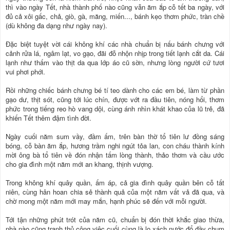
thì vào ngày Tết, nhà thành phố nào cũng vẫn ăm ắp cỗ tết ba ngày, với
đủ cả xôi gấc, chả, giò, gà, măng, miến..., bánh kẹo thơm phức, tràn chề
(dù không đa dạng như ngày nay).
Đặc biệt tuyệt vời cái không khí các nhà chuẩn bị nấu bánh chưng với
cảnh rửa lá, ngâm lạt, vo gạo, đãi đỗ nhộn nhịp trong tiết lạnh cắt da. Cái
lạnh như thấm vào thịt da qua lớp áo cũ sờn, nhưng lòng người cứ tươi
vui phơi phới.
Rồi những chiếc bánh chưng bé tí teo dành cho các em bé, làm từ phần
gạo dư, thịt sót, cũng tới lúc chín, được vớt ra đầu tiên, nóng hổi, thơm
phức trong tiếng reo hò vang dội, cùng ánh nhìn khát khao của lũ trẻ, đã
khiến Tết thêm đậm tình đời.
Ngày cuối năm sum vầy, đầm ấm, trên bàn thờ tổ tiên lư đồng sáng
bóng, cỗ bàn ăm ắp, hương trầm nghi ngút tỏa lan, con cháu thành kính
mời ông bà tổ tiên về đón nhận tấm lòng thành, thảo thơm và cầu ước
cho gia đình một năm mới an khang, thịnh vượng.
Trong không khí quây quần, ấm áp, cả gia đình quây quần bên cỗ tất
niên, cùng hân hoan chia sẻ thành quả của một năm vất vả đã qua, và
chờ mong một năm mới may mắn, hạnh phúc sẽ đến với mỗi người.
Tới tận những phút trót của năm cũ, chuẩn bị đón thời khắc giao thừa,
nhà nào cũng tranh thủ công việc cuối cùng là lo xách nước đổ đầy chum