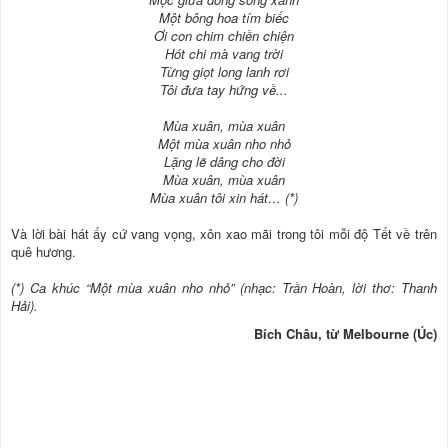
Một bông hoa tím biếc
Ơi con chim chiền chiện
Hót chi mà vang trời
Từng giọt long lanh rơi
Tôi đưa tay hứng về...
Mùa xuân, mùa xuân
Một mùa xuân nho nhỏ
Lặng lẽ dâng cho đời
Mùa xuân, mùa xuân
Mùa xuân tôi xin hát… (*)
Và lời bài hát ấy cứ vang vọng, xôn xao mãi trong tôi mỗi độ Tết về trên
quê hương.
(*) Ca khúc “Một mùa xuân nho nhỏ” (nhạc: Trần Hoàn, lời thơ: Thanh
Hải).
Bích Châu, từ Melbourne (Úc)