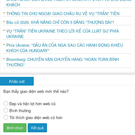
KHÁCH
THÔNG TIN CHO NGOẠI GIAO CHÂU ÂU VỀ VỤ "TRẤN" TIỀN
Bầu cử 2026: KHẢ NĂNG CHỈ CÒN 5 ĐẢNG "THƯỢNG ĐÀI"!
VỤ "TRẤN" TIỀN UKRAINE THEO LỜI KỂ CỦA LUẬT SƯ PHÍA
UKRAINE
Phía Ukraine: "DẤU ẤN CỦA NGA SAU CÁC HÀNH ĐỘNG KHIÊU
KHÍCH CỦA HUNGARY"
Bloomberg: CHUYẾN VẬN CHUYỂN HÀNG "HOÀN TOÀN BÌNH
THƯỜNG"
Khảo sát
Bạn thấy giao diện web mới thế nào?
Đẹp và tiện lợi hơn web cũ
Bình thường
Tôi thích giao diện web cũ hơn