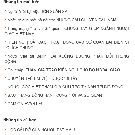
Những tin mới hơn
Người Việt tại Mỹ: ĐÓN XUÂN XA
Nhật ký của một bà nội trợ: NHỮNG CÂU CHUYỆN ĐẦU NĂM
Trang mạng “Tôi và Sứ quán”: CHUNG TAY GIÚP NGÀNH NGOẠI
GIAO VIỆT NAM
KIẾN NGHỊ CẢI CÁCH HOẠT ĐỘNG CÁC CƠ QUAN ĐẠI DIỆN VÌ
LỢI ÍCH CHUNG
Người Việt tại Berlin: LẠI XUỐNG ĐƯỜNG PHẢN ĐỐI TRUNG
CỘNG
Ghi chép: THAM GIA TRAO KIẾN NGHỊ CHO BỘ NGOẠI GIAO
CHUYỆN TRẺ EM VIỆT ĐƯỢC “ĐI TÂY”
NGƯỜI GỐC VIỆT THAM GIA CỨU TRỢ TỴ NẠN TRUNG ĐÔNG
SÁU THÁNG ĐỒNG HÀNH CÙNG “TÔI VÀ SỨ QUÁN”
CÁM ƠN EVAN LE!
Những tin cũ hơn
HỌC CÁI DỞ CỦA NGƯỜI: RẤT MAU!