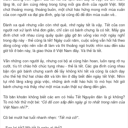
lặng lẽ, cứ ấm cúng riêng trong từng mỗi gia đình của người Việt. Một
chút thoáng mong, thoáng buồn, một chút háo hứng mong mỏi mùa xuân
của con người xa đại gia đình, góp lại cũng đủ để đón mùa xuân về..
Đành xa quê nhưng vẫn còn nhớ quê, nhớ ngày tết là vậy. Tết của con
người nơi xứ lạnh khá đơn giản, chỉ cần có bánh chưng là có tết. Mấy gia
đình chơi với nhau cùng quây quần gặp gỡ ăn uống vào một ngày nghỉ
trong dịp này - thế cũng là tết! Ngày cuối năm, cuộc sống vẫn hối hả theo
dòng công việc nên vẫn đi làm và thi thoảng ngó trước nhìn sau đến sáu
giờ tối ở bên này, là giao thừa ở Việt Nam đấy. Và thế là tết.
Vẫn những con người ấy, nhưng coi bộ ai cũng hân hoan, luôn rạng rỡ nụ
cười, tíu tít chào hỏi chúc tụng nhau - thế là tết. Các gia đình cùng nhau
bận rộn gói bánh chưng xanh để lấy không khí tết và cũng là cách dạy
cho thế hệ thứ hai chào đời và lớn lên ở đây biết đến ngày tết Việt. Nhìn
tụi nhỏ lăng xăng giúp việc, những ánh mắt háo hức tò mò học hỏi gói
bánh chưng mà thấy như một mùa xuân thật sự đang đến gần.
Tôi băn khoăn không biết các em có hiểu Tết Nguyên đán là gì không?
Tò mò hỏi thử một bé: “
Cô đố con sắp đến ngày gì to nhất trong năm của
Việt Nam nhỉ?
”.
Cô bé mười hai tuổi nhanh nhẹn: “
Tết mà cô!
”.
- Sao lại tết? Mà tết là ngày gì thế?