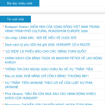
Bài đọc nhiều nhất
Tin mới nhất
Budapest Station: ĐIỂM HẸN CỦA CỘNG ĐỒNG VIỆT NAM TRONG
HÀNH TRÌNH PHỞ CULTURAL ROADSHOW EUROPE 2026
Ghi chép: LÀNG MAI - NƠI ĐỂ HIỂU VỀ CUỘC ĐỜI
Danh sách tỷ phú USD thế giới 2026: HUNGARY CÓ 6 NGƯỜI
"LỘ DIỆN" LÁ PHIẾU BẦU CHO CÁC "ĐẢNG TOÀN QUỐC"
CHÍNH SÁCH CỦA ĐẢNG TISZA VÀ MAGYAR PÉTER VỀ LAO ĐỘNG
KHÁCH
THÔNG TIN CHO NGOẠI GIAO CHÂU ÂU VỀ VỤ "TRẤN" TIỀN
Bầu cử 2026: KHẢ NĂNG CHỈ CÒN 5 ĐẢNG "THƯỢNG ĐÀI"!
VỤ "TRẤN" TIỀN UKRAINE THEO LỜI KỂ CỦA LUẬT SƯ PHÍA
UKRAINE
Phía Ukraine: "DẤU ẤN CỦA NGA SAU CÁC HÀNH ĐỘNG KHIÊU
KHÍCH CỦA HUNGARY"
Bloomberg: CHUYẾN VẬN CHUYỂN HÀNG "HOÀN TOÀN BÌNH