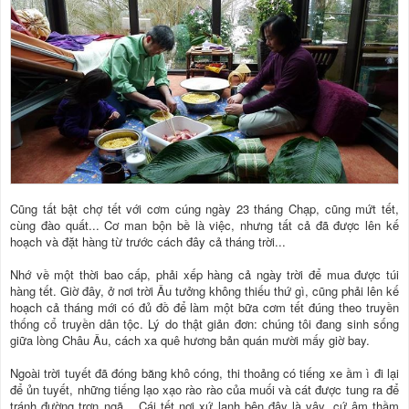
Cũng tất bật chợ tết với cơm cúng ngày 23 tháng Chạp, cũng mứt tết,
cùng đào quất... Cơ man bộn bề là việc, nhưng tất cả đã được lên kế
hoạch và đặt hàng từ trước cách đây cả tháng trời...
Nhớ về một thời bao cấp, phải xếp hàng cả ngày trời để mua được túi
hàng tết. Giờ đây, ở nơi trời Âu tưởng không thiếu thứ gì, cũng phải lên kế
hoạch cả tháng mới có đủ đồ để làm một bữa cơm tết đúng theo truyền
thống cổ truyền dân tộc. Lý do thật giản đơn: chúng tôi đang sinh sống
giữa lòng Châu Âu, cách xa quê hương bản quán mười mấy giờ bay.
Ngoài trời tuyết đã đóng băng khô cóng, thi thoảng có tiếng xe ầm ì đi lại
để ủn tuyết, những tiếng lạo xạo rào rào của muối và cát được tung ra để
tránh đường trơn ngã... Cái tết nơi xứ lạnh bên đây là vậy, cứ âm thầm