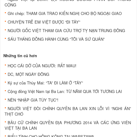
CỘNG
Ghi chép: THAM GIA TRAO KIẾN NGHỊ CHO BỘ NGOẠI GIAO
CHUYỆN TRẺ EM VIỆT ĐƯỢC “ĐI TÂY”
NGƯỜI GỐC VIỆT THAM GIA CỨU TRỢ TỴ NẠN TRUNG ĐÔNG
SÁU THÁNG ĐỒNG HÀNH CÙNG “TÔI VÀ SỨ QUÁN”
Những tin cũ hơn
HỌC CÁI DỞ CỦA NGƯỜI: RẤT MAU!
DC, MỘT NGÀY ĐÔNG
Ký sự của Thùy Mai: “TA” ĐI LÀM Ở “TÂY”
Cộng đồng Việt Nam tại Ba Lan: TỪ NĂM QUA TỚI TƯƠNG LAI
NÊN “NHẬP GIA TÙY TỤC”!
NGƯỜI VIỆT ĐÒI CHÍNH QUYỀN BA LAN XIN LỖI VÌ “NGHI ÁN”
THỊT CHÓ
BẦU CỬ CHÍNH QUYỀN ĐỊA PHƯƠNG 2014 VÀ CÁC ỨNG VIÊN
VIỆT TẠI BA LAN
BIỂU TÌNH CHO HỒNG KÔNG TẠI WARSZAWA