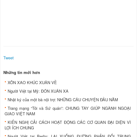
Tweet
Những tin mới hơn
XÔN XAO KHÚC XUÂN VỀ
Người Việt tại Mỹ: ĐÓN XUÂN XA
Nhật ký của một bà nội trợ: NHỮNG CÂU CHUYỆN ĐẦU NĂM
Trang mạng “Tôi và Sứ quán”: CHUNG TAY GIÚP NGÀNH NGOẠI
GIAO VIỆT NAM
KIẾN NGHỊ CẢI CÁCH HOẠT ĐỘNG CÁC CƠ QUAN ĐẠI DIỆN VÌ
LỢI ÍCH CHUNG
Người Việt tại Berlin: LẠI XUỐNG ĐƯỜNG PHẢN ĐỐI TRUNG