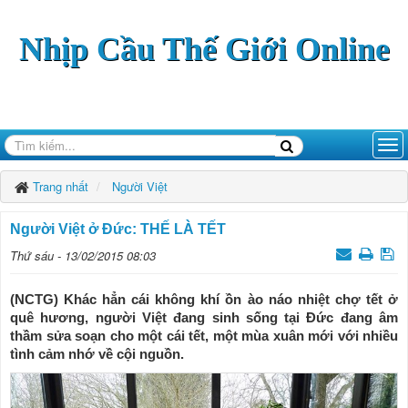
Nhịp Cầu Thế Giới Online
Trang nhất
Người Việt
Người Việt ở Đức: THẾ LÀ TẾT
Thứ sáu - 13/02/2015 08:03
(NCTG) Khác hẳn cái không khí ồn ào náo nhiệt chợ tết ở
quê hương, người Việt đang sinh sống tại Đức đang âm
thầm sửa soạn cho một cái tết, một mùa xuân mới với nhiều
tình cảm nhớ về cội nguồn.