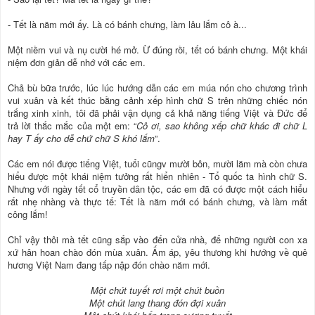
- Tết là năm mới ấy. Là có bánh chưng, làm lâu lắm cô à...
Một niềm vui và nụ cười hé mở. Ừ đúng rồi, tết có bánh chưng. Một khái
niệm đơn giản dễ nhớ với các em.
Chả bù bữa trước, lúc lúc hướng dẫn các em múa nón cho chương trình
vui xuân và kết thúc bằng cảnh xếp hình chữ S trên những chiếc nón
trắng xinh xinh, tôi đã phải vận dụng cả khả năng tiếng Việt và Đức để
trả lời thắc mắc của một em: “
Cô ơi, sao không xếp chữ khác đi chữ L
hay T ấy cho dễ chứ chữ S khó lắm
”.
Các em nói được tiếng Việt, tuổi cũngv mười bôn, mười lăm mà còn chưa
hiểu được một khái niệm tưởng rất hiển nhiên - Tổ quốc ta hình chữ S.
Nhưng với ngày tết cổ truyền dân tộc, các em đã có được một cách hiểu
rất nhẹ nhàng và thực tế: Tết là năm mới có bánh chưng, và làm mất
công lắm!
Chỉ vậy thôi mà tết cũng sắp vào đến cửa nhà, để những người con xa
xứ hân hoan chào đón mùa xuân. Ấm áp, yêu thương khi hướng về quê
hương Việt Nam đang tấp nập đón chào năm mới.
Một chút tuyết rơi một chút buồn
Một chút lang thang đón đợi xuân