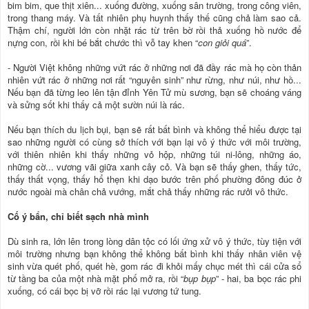
bim bim, que thịt xiên... xuống đường, xuống sân trường, trong công viên,
trong thang máy. Và tất nhiên phụ huynh thấy thế cũng chả làm sao cả.
Thậm chí, người lớn còn nhặt rác từ trên bờ rồi thả xuống hồ nước để
nựng con, rồi khi bé bắt chước thì vỗ tay khen “
con giỏi quá
”.
- Người Việt không những vứt rác ở những nơi đã đầy rác mà họ còn thản
nhiên vứt rác ở những nơi rất “nguyên sinh” như rừng, như núi, như hồ...
Nếu bạn đã từng leo lên tận đỉnh Yên Tử mù sương, bạn sẽ choáng váng
và sửng sốt khi thấy cả một sườn núi là rác.
Nếu bạn thích du lịch bụi, bạn sẽ rất bất bình và không thể hiểu được tại
sao những người có cùng sở thích với bạn lại vô ý thức với môi trường,
với thiên nhiên khi thấy những vỏ hộp, những túi ni-lông, những áo,
những cờ... vương vãi giữa xanh cây cỏ. Và bạn sẽ thấy ghen, thấy tức,
thấy thất vọng, thấy hổ thẹn khi dạo bước trên phố phường đông đúc ở
nước ngoài mà chân chả vướng, mắt chả thấy những rác rưởi vô thức.
Cố ý bẩn, chỉ biết sạch nhà mình
Dù sinh ra, lớn lên trong lòng dân tộc có lối ứng xử vô ý thức, tùy tiện với
môi trường nhưng bạn không thể không bất bình khi thấy nhân viên vệ
sinh vừa quét phố, quét hè, gom rác đi khỏi mấy chục mét thì cái cửa sổ
từ tầng ba của một nhà mặt phố mở ra, rồi “
bụp bụp
” - hai, ba bọc rác phi
xuống, có cái bọc bị vỡ rồi rác lại vương tứ tung.