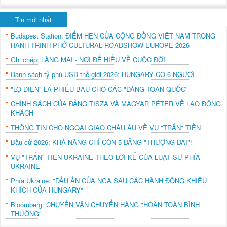
Tin mới nhất
Budapest Station: ĐIỂM HẸN CỦA CỘNG ĐỒNG VIỆT NAM TRONG
HÀNH TRÌNH PHỞ CULTURAL ROADSHOW EUROPE 2026
Ghi chép: LÀNG MAI - NƠI ĐỂ HIỂU VỀ CUỘC ĐỜI
Danh sách tỷ phú USD thế giới 2026: HUNGARY CÓ 6 NGƯỜI
"LỘ DIỆN" LÁ PHIẾU BẦU CHO CÁC "ĐẢNG TOÀN QUỐC"
CHÍNH SÁCH CỦA ĐẢNG TISZA VÀ MAGYAR PÉTER VỀ LAO ĐỘNG
KHÁCH
THÔNG TIN CHO NGOẠI GIAO CHÂU ÂU VỀ VỤ "TRẤN" TIỀN
Bầu cử 2026: KHẢ NĂNG CHỈ CÒN 5 ĐẢNG "THƯỢNG ĐÀI"!
VỤ "TRẤN" TIỀN UKRAINE THEO LỜI KỂ CỦA LUẬT SƯ PHÍA
UKRAINE
Phía Ukraine: "DẤU ẤN CỦA NGA SAU CÁC HÀNH ĐỘNG KHIÊU
KHÍCH CỦA HUNGARY"
Bloomberg: CHUYẾN VẬN CHUYỂN HÀNG "HOÀN TOÀN BÌNH
THƯỜNG"