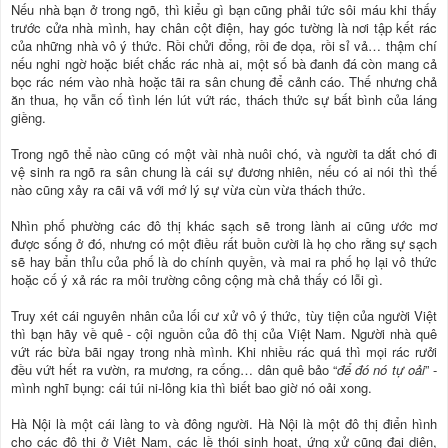
Nếu nhà bạn ở trong ngõ, thì kiểu gì bạn cũng phải tức sôi máu khi thấy
trước cửa nhà mình, hay chân cột điện, hay góc tường là nơi tập kết rác
của những nhà vô ý thức. Rồi chửi đổng, rồi đe dọa, rồi sỉ vả… thậm chí
nếu nghi ngờ hoặc biết chắc rác nhà ai, một số bà đanh đá còn mang cả
bọc rác ném vào nhà hoặc tãi ra sân chung để cảnh cáo. Thế nhưng chả
ăn thua, họ vẫn cố tình lén lút vứt rác, thách thức sự bất bình của láng
giềng.
Trong ngõ thể nào cũng có một vài nhà nuôi chó, và người ta dắt chó đi
vệ sinh ra ngõ ra sân chung là cái sự đương nhiên, nếu có ai nói thì thế
nào cũng xảy ra cãi vã với mớ lý sự vừa cùn vừa thách thức.
Nhìn phố phường các đô thị khác sạch sẽ trong lành ai cũng ước mơ
được sống ở đó, nhưng có một điều rất buồn cười là họ cho rằng sự sạch
sẽ hay bẩn thỉu của phố là do chính quyền, và mai ra phố họ lại vô thức
hoặc cố ý xả rác ra môi trường công cộng mà chả thấy có lỗi gì.
Truy xét cái nguyên nhân của lối cư xử vô ý thức, tùy tiện của người Việt
thì bạn hãy về quê - cội nguồn của đô thị của Việt Nam. Người nhà quê
vứt rác bừa bãi ngay trong nhà mình. Khi nhiều rác quá thì mọi rác rưởi
đều vứt hết ra vườn, ra mương, ra cống… dân quê bảo “
để đó nó tự oải
” -
mình nghĩ bụng: cái túi ni-lông kia thì biết bao giờ nó oải xong.
Hà Nội là một cái làng to và đông người. Hà Nội là một đô thị điển hình
cho các đô thị ở Việt Nam, các lề thói sinh hoạt, ứng xử cũng đại diện,