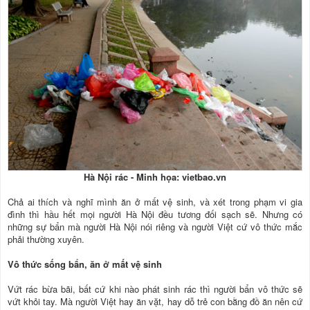
Hà Nội rác - Minh họa: vietbao.vn
Chả ai thích và nghĩ mình ăn ở mất vệ sinh, và xét trong phạm vi gia
đình thì hầu hết mọi người Hà Nội đều tương đối sạch sẽ. Nhưng có
những sự bẩn mà người Hà Nội nói riêng và người Việt cứ vô thức mắc
phải thường xuyên.
Vô thức sống bẩn, ăn ở mất vệ sinh
Vứt rác bừa bãi, bất cứ khi nào phát sinh rác thì người bẩn vô thức sẽ
vứt khỏi tay. Mà người Việt hay ăn vặt, hay dỗ trẻ con bằng đồ ăn nên cứ