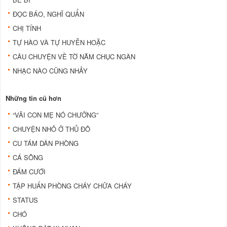
ĐỌC BÁO, NGHĨ QUẨN
CHỊ TÍNH
TỰ HÀO VÀ TỰ HUYỄN HOẶC
CÂU CHUYỆN VỀ TỜ NĂM CHỤC NGÀN
NHẠC NÀO CŨNG NHẢY
Những tin cũ hơn
“VÃI CON MẸ NÓ CHƯỞNG”
CHUYỆN NHỎ Ở THỦ ĐÔ
CU TÁM DÂN PHÒNG
CÁ SÔNG
ĐÁM CƯỚI
TẬP HUẤN PHÒNG CHÁY CHỮA CHÁY
STATUS
CHÓ