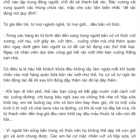
chỗ nào tập trung đông người, chỗ đó sẽ thành bãi rác. Rác vương vãi
xung quanh các thùng chứa rác, mặc cho các tấm biển nhắc “
để rác
đúng nơi quy định
”.
Từ già đến trẻ, từ mọi ngành nghề, từ mọi giới... đều bẩn vô thức:
- Trong các hàng ăn từ bình dân đến sang trọng người bẩn cứ vô thức vứt
xương, vứt rau, vứt giấy ăn, vứt tăm... xuống chân mà chả thèm quan
tâm ngay dưới gầm bàn người ta có để cái bồ đựng các thứ thải loại.
Ngay cả nhân viên dọn bàn cũng gạt hết rác rưởi trên bàn xuống thẳng
sàn nhà.
Có điều lạ là hầu hết khách khứa đều không lấy làm ngứa mắt khi bước
chân vào một hàng quán bừa bộn rác rưởi như thế, họ cứ vô tư ngồi ăn
trên đống rác để rồi sau khi đứng dậy thảm rác đó lại dầy thêm.
- Khi bạn đi trên phố, thể nào bạn cũng sẽ bắt gặp muôn mặt cách vứt
rác xuống đường: chị bụng bầu ngồi sau xe chồng thả nhẹ vỏ hộp sữa
khỏi tay, em bé buông tay cho vỏ bim bim bay theo gió, rồi từ một cửa
kính ô tô một vỏ chai lavie vèo ra đường, có khi là một túi đầy bã mía, rồi
từ thanh niên đến ông già đều ném khỏi tay đầu mẩu thuốc lá vẫn còn đỏ
lửa…
- Vì người lớn sống bẩn trong vô thức nên họ không thể dạy trẻ con giữ
gìn vệ sinh chung được. Các em bé cứ mặc nhiên vứt vỏ hộp sữa, vỏ