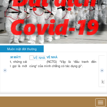
Muôn mặt đời thường
BẠN NAM MẤT!
VỀ NHÀ
TG) “Xời, những cái
(NCTG) “Vậy là “đấu tranh đến
tươi mới gọi là mới
cùng” của mình chẳng có tác dụng gì”.
không 