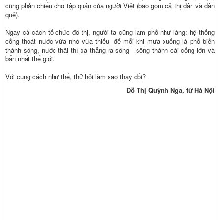
cũng phản chiếu cho tập quán của người Việt (bao gồm cả thị dân và dân
quê).
Ngay cả cách tổ chức đô thị, người ta cũng làm phố như làng: hệ thống
cống thoát nước vừa nhỏ vừa thiếu, để mỗi khi mưa xuống là phố biến
thành sông, nước thải thì xả thẳng ra sông - sông thành cái cống lớn và
bẩn nhất thế giới.
Với cung cách như thế, thử hỏi làm sao thay đổi?
Đỗ Thị Quỳnh Nga, từ Hà Nội