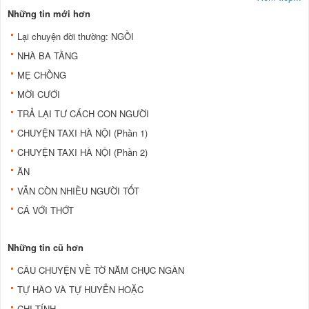
Những tin mới hơn
Lại chuyện đời thường: NGỒI
NHÀ BA TẦNG
MẸ CHỒNG
MỜI CƯỚI
TRẢ LẠI TƯ CÁCH CON NGƯỜI
CHUYỆN TAXI HÀ NỘI (Phần 1)
CHUYỆN TAXI HÀ NỘI (Phần 2)
ĂN
VẪN CÒN NHIỀU NGƯỜI TỐT
CÁ VỚI THỚT
Những tin cũ hơn
CÂU CHUYỆN VỀ TỜ NĂM CHỤC NGÀN
TỰ HÀO VÀ TỰ HUYỄN HOẶC
CHỊ TÍNH