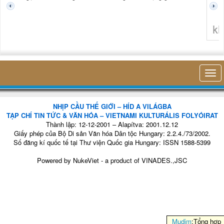
không 
NHỊP CẦU THẾ GIỚI – HÍD A VILÁGBA
TẠP CHÍ TIN TỨC & VĂN HÓA – VIETNAMI KULTURÁLIS FOLYÓIRAT
Thành lập: 12-12-2001 – Alapítva: 2001.12.12
Giấy phép của Bộ Di sản Văn hóa Dân tộc Hungary: 2.2.4./73/2002.
Số đăng kí quốc tế tại Thư viện Quốc gia Hungary: ISSN 1588-5399
Powered by
NukeViet
- a product of
VINADES.,JSC
Mudim
:Tổng hợp