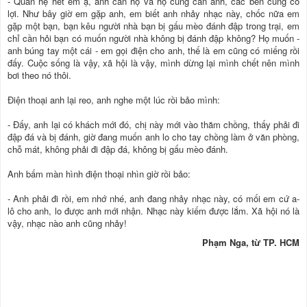
- Quan hệ hết em ạ, anh cần họ và họ cũng cần anh, các bên cùng có
lợi. Như bây giờ em gặp anh, em biết anh nhảy nhạc này, chốc nữa em
gặp một bạn, bạn kêu người nhà bạn bị gấu mèo đánh đập trong trại, em
chỉ cần hỏi bạn có muốn người nhà không bị đánh đập không? Họ muốn -
anh búng tay một cái - em gọi điện cho anh, thế là em cũng có miếng rồi
đấy. Cuộc sống là vậy, xã hội là vậy, mình dừng lại mình chết nên mình
bơi theo nó thôi.
Điện thoại anh lại reo, anh nghe một lúc rồi bảo mình:
- Đấy, anh lại có khách mới đó, chị này mới vào thăm chồng, thấy phải đi
đập đá và bị đánh, giờ đang muốn anh lo cho tay chồng làm ở văn phòng,
chỗ mát, không phải đi đập đá, không bị gấu mèo đánh.
Anh bấm màn hình điện thoại nhìn giờ rồi bảo:
- Anh phải đi rồi, em nhớ nhé, anh đang nhảy nhạc này, có mối em cứ a-
lô cho anh, lo được anh mới nhận. Nhạc này kiếm được lắm. Xã hội nó là
vậy, nhạc nào anh cũng nhảy!
Phạm Nga, từ TP. HCM