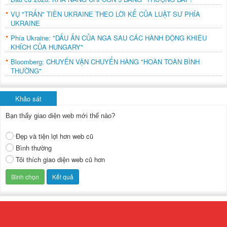
VỤ "TRẤN" TIỀN UKRAINE THEO LỜI KỂ CỦA LUẬT SƯ PHÍA
UKRAINE
Phía Ukraine: "DẤU ẤN CỦA NGA SAU CÁC HÀNH ĐỘNG KHIÊU
KHÍCH CỦA HUNGARY"
Bloomberg: CHUYẾN VẬN CHUYỂN HÀNG "HOÀN TOÀN BÌNH
THƯỜNG"
Khảo sát
Bạn thấy giao diện web mới thế nào?
Đẹp và tiện lợi hơn web cũ
Bình thường
Tôi thích giao diện web cũ hơn