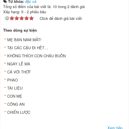
Từ khóa:
đặc xá
Tổng số điểm của bài viết là: 10 trong 2 đánh giá
Xếp hạng:
5
-
2
phiếu bầu
Click để đánh giá bài viết
Theo dòng sự kiện
MẸ BẠN NAM MẤT!
TẠI CÁC CẬU ĐI HẾT…
KHÔNG THÍCH CON CHÁU BUỒN
NGÀY LỄ MÀ
CÁ VỚI THỚT
PHAO
TÀI LIỆU
CON MẸ
CÔNG AN
CHIẾN LƯỢC
Xem tiếp...