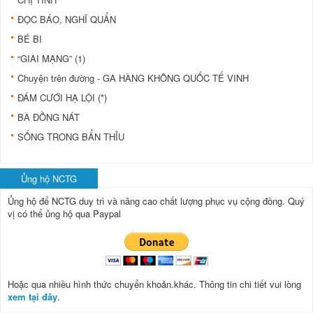
ĐỌC BÁO, NGHĨ QUẨN
BÉ BI
“GIAI MẠNG” (1)
Chuyện trên đường - GA HÀNG KHÔNG QUỐC TẾ VINH
ĐÁM CƯỚI HẠ LỘI (*)
BÀ ĐỒNG NÁT
SỐNG TRONG BẨN THỈU
Ủng hộ NCTG
Ủng hộ để NCTG duy trì và nâng cao chất lượng phục vụ cộng đồng.
Quý
vị có thể ủng hộ qua Paypal
Hoặc qua nhiều hình thức chuyển khoản.khác. Thông tin chi tiết vui lòng
xem tại đây
.