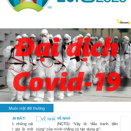
Muôn mặt đời thường
BẠN NAM MẤT!
VỀ NHÀ
TG) “Xời, những cái
(NCTG) “Vậy là “đấu tranh đến
tươi mới gọi là mới
cùng” của mình chẳng có tác dụng gì”.