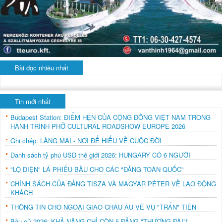
Bài đọc nhiều nhất
Tin mới nhất
Budapest Station: ĐIỂM HẸN CỦA CỘNG ĐỒNG VIỆT NAM TRONG
HÀNH TRÌNH PHỞ CULTURAL ROADSHOW EUROPE 2026
Ghi chép: LÀNG MAI - NƠI ĐỂ HIỂU VỀ CUỘC ĐỜI
Danh sách tỷ phú USD thế giới 2026: HUNGARY CÓ 6 NGƯỜI
"LỘ DIỆN" LÁ PHIẾU BẦU CHO CÁC "ĐẢNG TOÀN QUỐC"
CHÍNH SÁCH CỦA ĐẢNG TISZA VÀ MAGYAR PÉTER VỀ LAO ĐỘNG
KHÁCH
THÔNG TIN CHO NGOẠI GIAO CHÂU ÂU VỀ VỤ "TRẤN" TIỀN
Bầu cử 2026: KHẢ NĂNG CHỈ CÒN 5 ĐẢNG "THƯỢNG ĐÀI"!