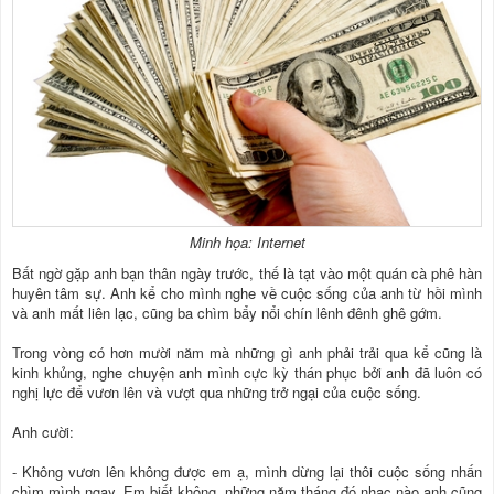
Minh họa: Internet
Bất ngờ gặp anh bạn thân ngày trước, thế là tạt vào một quán cà phê hàn
huyên tâm sự. Anh kể cho mình nghe về cuộc sống của anh từ hồi mình
và anh mất liên lạc, cũng ba chìm bẩy nổi chín lênh đênh ghê gớm.
Trong vòng có hơn mười năm mà những gì anh phải trải qua kể cũng là
kinh khủng, nghe chuyện anh mình cực kỳ thán phục bởi anh đã luôn có
nghị lực để vươn lên và vượt qua những trở ngại của cuộc sống.
Anh cười:
- Không vươn lên không được em ạ, mình dừng lại thôi cuộc sống nhấn
chìm mình ngay. Em biết không, những năm tháng đó nhạc nào anh cũng