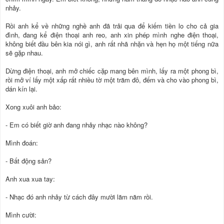
nhảy.
Rồi anh kể về những nghề anh đã trải qua để kiếm tiền lo cho cả gia
đình, đang kể điện thoại anh reo, anh xin phép mình nghe điện thoại,
không biết đầu bên kia nói gì, anh rất nhã nhặn và hẹn họ một tiếng nữa
sẽ gặp nhau.
Dừng điện thoại, anh mở chiếc cặp mang bên mình, lấy ra một phong bì,
rồi mở ví lấy một xấp rất nhiều tờ một trăm đô, đếm và cho vào phong bì,
dán kín lại.
Xong xuôi anh bảo:
- Em có biết giờ anh đang nhảy nhạc nào không?
Mình đoán:
- Bất động sản?
Anh xua xua tay:
- Nhạc đó anh nhảy từ cách đây mười lăm năm rồi.
Mình cười: