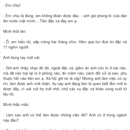
- Em chịu!
- Em chịu là đúng, em không đoán được đâu - anh giơ phong bì vừa dán
lên trước mặt mình. - Tiền đặc xá đấy em ạ.
Mình thốt lên:
- Ồ, em hiểu rồi, sắp mồng hai tháng chín. Hôm qua tivi đưa tin đặc xá
17 nghìn người.
Anh búng tay một cái:
- Giờ anh nhảy nhạc đó đó, ngoài đặc xá, giảm án anh còn lo ở trại nào,
mà đã vào trại lại lo ở phòng nào, ăn mâm nào, cách đối xử ra sao, phụ
thuộc hết vào tiền em ạ. Xã hội giờ nó là vậy! Nhưng anh làm việc có uy
tín, làm được anh mới nhận. Vụ này anh đang làm là quen biết lắm mới lo
được đấy, vì sát nút họ mới nhờ, chứ các vụ đặc xá khác xong xuôi từ
lâu rồi.
Mình thắc mắc:
- Làm sao anh có thể làm được những việc đó? Anh có ở trong ngành
này đâu?