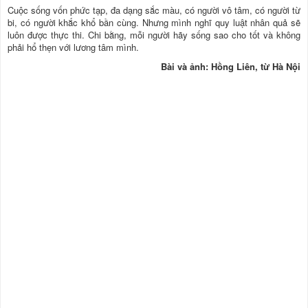
Cuộc sống vốn phức tạp, đa dạng sắc màu, có người vô tâm, có người từ
bi, có người khắc khổ bần cùng. Nhưng mình nghĩ quy luật nhân quả sẽ
luôn được thực thi. Chi bằng, mỗi người hãy sống sao cho tốt và không
phải hổ thẹn với lương tâm mình.
Bài và ảnh: Hồng Liên, từ Hà Nội