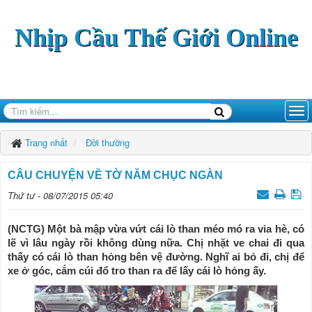
Nhịp Cầu Thế Giới Online
Trang nhất
Đời thường
CÂU CHUYỆN VỀ TỜ NĂM CHỤC NGÀN
Thứ tư - 08/07/2015 05:40
(NCTG) Một bà mập vừa vứt cái lò than méo mó ra vỉa hè, có
lẽ vì lâu ngày rồi không dùng nữa. Chị nhặt ve chai đi qua
thấy có cái lò than hỏng bên vệ đường. Nghĩ ai bỏ đi, chị để
xe ở góc, cắm cúi đổ tro than ra để lấy cái lò hỏng ấy.