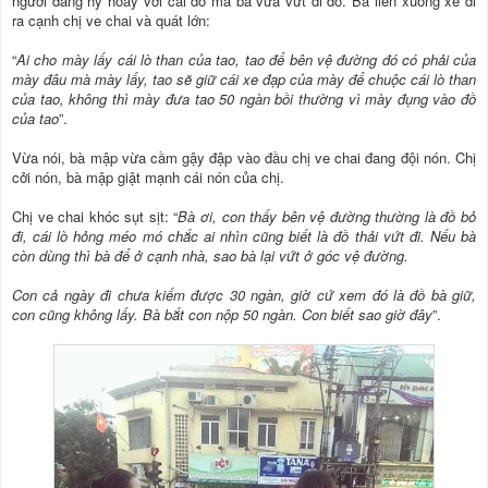
người đang hý hoáy với cái đồ mà bà vừa vứt đi đó. Bà liền xuống xe đi
ra cạnh chị ve chai và quát lớn:
“
Ai cho mày lấy cái lò than của tao, tao để bên vệ đường đó có phải của
mày đâu mà mày lấy, tao sẽ giữ cái xe đạp của mày để chuộc cái lò than
của tao, không thì mày đưa tao 50 ngàn bồi thường vì mày đụng vào đồ
của tao
”.
Vừa nói, bà mập vừa cầm gậy đập vào đầu chị ve chai đang đội nón. Chị
cởi nón, bà mập giật mạnh cái nón của chị.
Chị ve chai khóc sụt sịt: “
Bà ơi, con thấy bên vệ đường thường là đồ bỏ
đi, cái lò hỏng méo mó chắc ai nhìn cũng biết là đồ thải vứt đi. Nếu bà
còn dùng thì bà để ở cạnh nhà, sao bà lại vứt ở góc vệ đường.
Con cả ngày đi chưa kiếm được 30 ngàn, giờ cứ xem đó là đồ bà giữ,
con cũng không lấy. Bà bắt con nộp 50 ngàn. Con biết sao giờ đây
”.