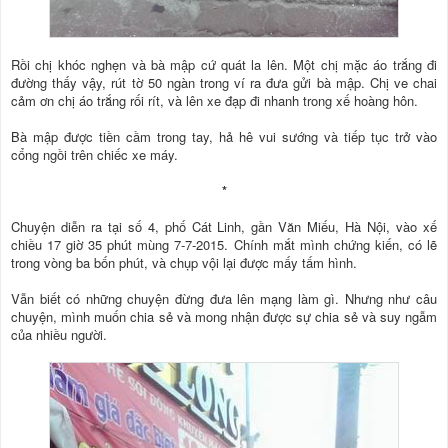
Rồi chị khóc nghẹn và bà mập cứ quát la lên. Một chị mặc áo trắng đi
đường thấy vậy, rút tờ 50 ngàn trong ví ra đưa gửi bà mập. Chị ve chai
cảm ơn chị áo trắng rối rít, và lên xe đạp đi nhanh trong xế hoàng hôn.
Bà mập được tiền cầm trong tay, hả hê vui sướng và tiếp tục trở vào
cổng ngồi trên chiếc xe máy.
*
Chuyện diễn ra tại số 4, phố Cát Linh, gần Văn Miếu, Hà Nội, vào xế
chiều 17 giờ 35 phút mùng 7-7-2015. Chính mắt mình chứng kiến, có lẽ
trong vòng ba bốn phút, và chụp vội lại được mấy tấm hình.
Vẫn biết có những chuyện đừng đưa lên mạng làm gì. Nhưng như câu
chuyện, mình muốn chia sẻ và mong nhận được sự chia sẻ và suy ngẫm
của nhiều người.