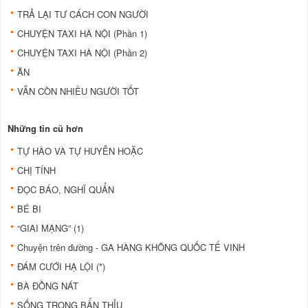
TRẢ LẠI TƯ CÁCH CON NGƯỜI
CHUYỆN TAXI HÀ NỘI (Phần 1)
CHUYỆN TAXI HÀ NỘI (Phần 2)
ĂN
VẪN CÒN NHIỀU NGƯỜI TỐT
Những tin cũ hơn
TỰ HÀO VÀ TỰ HUYỄN HOẶC
CHỊ TÍNH
ĐỌC BÁO, NGHĨ QUẨN
BÉ BI
“GIAI MẠNG” (1)
Chuyện trên đường - GA HÀNG KHÔNG QUỐC TẾ VINH
ĐÁM CƯỚI HẠ LỘI (*)
BÀ ĐỒNG NÁT
SỐNG TRONG BẨN THỈU