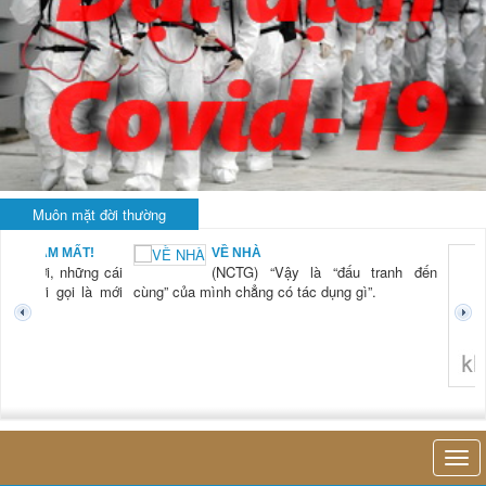
Muôn mặt đời thường
 NAM MẤT!
VỀ NHÀ
“Xời, những cái
(NCTG) “Vậy là “đấu tranh đến
i mới gọi là mới
cùng” của mình chẳng có tác dụng gì”.
không ngh