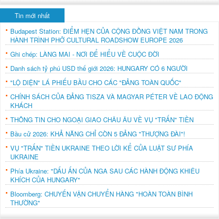
Tin mới nhất
Budapest Station: ĐIỂM HẸN CỦA CỘNG ĐỒNG VIỆT NAM TRONG
HÀNH TRÌNH PHỞ CULTURAL ROADSHOW EUROPE 2026
Ghi chép: LÀNG MAI - NƠI ĐỂ HIỂU VỀ CUỘC ĐỜI
Danh sách tỷ phú USD thế giới 2026: HUNGARY CÓ 6 NGƯỜI
"LỘ DIỆN" LÁ PHIẾU BẦU CHO CÁC "ĐẢNG TOÀN QUỐC"
CHÍNH SÁCH CỦA ĐẢNG TISZA VÀ MAGYAR PÉTER VỀ LAO ĐỘNG
KHÁCH
THÔNG TIN CHO NGOẠI GIAO CHÂU ÂU VỀ VỤ "TRẤN" TIỀN
Bầu cử 2026: KHẢ NĂNG CHỈ CÒN 5 ĐẢNG "THƯỢNG ĐÀI"!
VỤ "TRẤN" TIỀN UKRAINE THEO LỜI KỂ CỦA LUẬT SƯ PHÍA
UKRAINE
Phía Ukraine: "DẤU ẤN CỦA NGA SAU CÁC HÀNH ĐỘNG KHIÊU
KHÍCH CỦA HUNGARY"
Bloomberg: CHUYẾN VẬN CHUYỂN HÀNG "HOÀN TOÀN BÌNH
THƯỜNG"