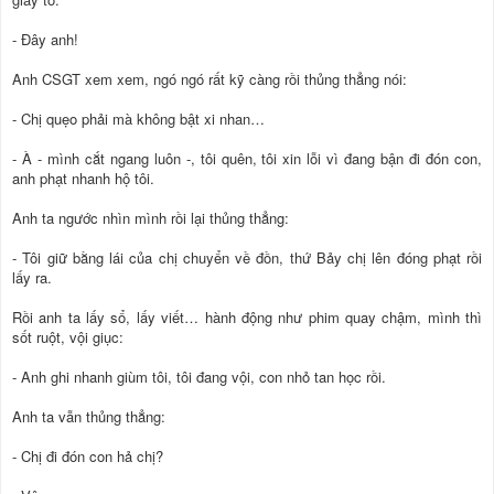
- Đây anh!
Anh CSGT xem xem, ngó ngó rất kỹ càng rồi thủng thẳng nói:
- Chị quẹo phải mà không bật xi nhan…
- À - mình cắt ngang luôn -, tôi quên, tôi xin lỗi vì đang bận đi đón con,
anh phạt nhanh hộ tôi.
Anh ta ngước nhìn mình rồi lại thủng thẳng:
- Tôi giữ bằng lái của chị chuyển về đồn, thứ Bảy chị lên đóng phạt rồi
lấy ra.
Rồi anh ta lấy sổ, lấy viết… hành động như phim quay chậm, mình thì
sốt ruột, vội giục:
- Anh ghi nhanh giùm tôi, tôi đang vội, con nhỏ tan học rồi.
Anh ta vẫn thủng thẳng:
- Chị đi đón con hả chị?