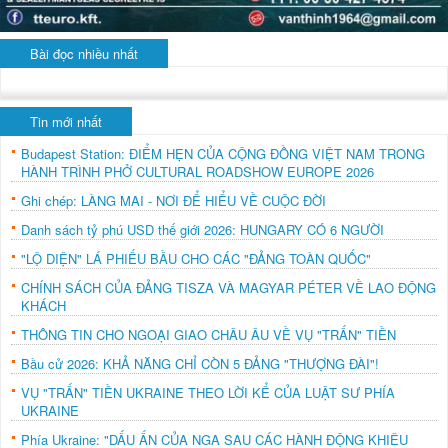
Bài đọc nhiều nhất
Tin mới nhất
Budapest Station: ĐIỂM HẸN CỦA CỘNG ĐỒNG VIỆT NAM TRONG
HÀNH TRÌNH PHỞ CULTURAL ROADSHOW EUROPE 2026
Ghi chép: LÀNG MAI - NƠI ĐỂ HIỂU VỀ CUỘC ĐỜI
Danh sách tỷ phú USD thế giới 2026: HUNGARY CÓ 6 NGƯỜI
"LỘ DIỆN" LÁ PHIẾU BẦU CHO CÁC "ĐẢNG TOÀN QUỐC"
CHÍNH SÁCH CỦA ĐẢNG TISZA VÀ MAGYAR PÉTER VỀ LAO ĐỘNG
KHÁCH
THÔNG TIN CHO NGOẠI GIAO CHÂU ÂU VỀ VỤ "TRẤN" TIỀN
Bầu cử 2026: KHẢ NĂNG CHỈ CÒN 5 ĐẢNG "THƯỢNG ĐÀI"!
VỤ "TRẤN" TIỀN UKRAINE THEO LỜI KỂ CỦA LUẬT SƯ PHÍA
UKRAINE
Phía Ukraine: "DẤU ẤN CỦA NGA SAU CÁC HÀNH ĐỘNG KHIÊU