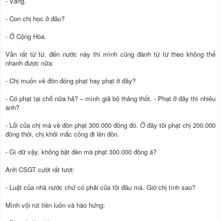
- Vâng.
- Con chị học ở đâu?
- Ở Cộng Hòa.
Vẫn rất từ từ, đến nước này thì mình cũng đành từ từ theo không thể
nhanh được nữa:
- Chị muốn về đồn đóng phạt hay phạt ở đây?
- Có phạt tại chỗ nữa hả? – mình giả bộ thảng thốt. - Phạt ở đây thì nhiêu
anh?
- Lỗi của chị mà về đồn phạt 300.000 đồng đó. Ở đây tôi phạt chị 200.000
đồng thôi, chị khỏi mắc công đi lên đồn.
- Gì dữ vậy, không bật đèn mà phạt 300.000 đồng á?
Anh CSGT cười rất tươi:
- Luật của nhà nước chứ có phải của tôi đâu mà. Giờ chị tính sao?
Mình vội rút tiền luôn và hào hứng: