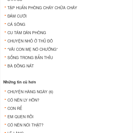
TẬP HUẤN PHÒNG CHÁY CHỮA CHÁY
ĐÁM CƯỚI
CÁ SÔNG
CU TÁM DÂN PHÒNG
CHUYỆN NHỎ Ở THỦ ĐÔ
“VÃI CON MẸ NÓ CHƯỞNG”
SỐNG TRONG BẨN THỈU
BÀ ĐỒNG NÁT
Những tin cũ hơn
CHUYỆN HÀNG NGÀY (6)
CÓ NÊN LY HÔN?
CON RỂ
EM QUEN RỒI
CÓ NÊN NÓI THẬT?