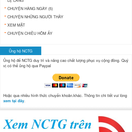
LỆ LÀNG
CHUYỆN HÀNG NGÀY (5)
CHUYỆN NHỮNG NGƯỜI THẦY
XEM MẶT
CHUYỆN CHIỀU HÔM ẤY
Ủng hộ NCTG
Ủng hộ để NCTG duy trì và nâng cao chất lượng phục vụ cộng đồng.
Quý
vị có thể ủng hộ qua Paypal
Hoặc qua nhiều hình thức chuyển khoản.khác. Thông tin chi tiết vui lòng
xem tại đây
.