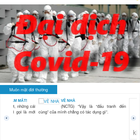
Muôn mặt đời thường
BẠN NAM MẤT!
VỀ NHÀ
TG) “Xời, những cái
(NCTG) “Vậy là “đấu tranh đến
tươi mới gọi là mới
cùng” của mình chẳng có tác dụng gì”.