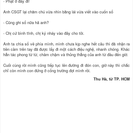
- Phạt ở đây đi!
Anh CSGT lại chăm chú vừa nhìn bằng lái vừa viết vào cuốn sổ
- Cũng ghi sổ nữa hả anh?
- Chị cứ bình tĩnh, chị ký nháy vào đây cho tôi.
Anh ta chìa sổ về phía mình, mình chưa kịp nghe hết câu thì đã nhận ra
tiền cầm trên tay đã được lấy đi một cách điệu nghệ, nhanh chóng. Khác
hẳn tác phong từ từ, chầm chậm và thủng thẳng của anh từ đầu đến giờ.
Cuối cùng rồi mình cũng tiếp tục lên đường đi đón con, giờ này thì chắc
chỉ còn mình con đứng ở cổng trường đợi mình rồi.
Thu Hà, từ TP. HCM