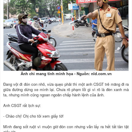
Ảnh chỉ mang tính minh họa - Nguồn: nld.com.vn
Đang vội đi đón con nhỏ, vừa quẹo phải thì một anh CSGT trẻ măng đi ra
giữa đường dừng xe mình lại. Chưa rõ phạm lỗi gì vì rõ là đèn xanh mà
ta, nhưng mình cũng ngoan ngoãn chấp hành lệnh của ảnh.
Anh CSGT rất lịch sự:
- Chào chị! Chị cho tôi xem giấy tờ!
Mình đang sốt ruột vì muộn giờ đón con nhưng vẫn lấy ra hết tất tần tật
giấy tờ: