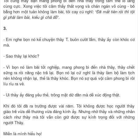
Tôi cùng mấy bạn mang phong bì đến nhà thầy trong tâm thế lo lắng
cùng cực. Xong việc tôi cảm thấy thất vọng và chán ngán vô cùng - bỏ
bẵng hơn một tuần không làm bài, tôi cay cú nghĩ: “
Đã mất tiền rồi thì tội
gì phải làm bài, kiểu gì chả đỗ
”.
3.
- Em nghe bọn nó kể chuyện thầy T. buồn cười lắm, thầy ấy còn khóc cơ
mà.
- Sao thầy lại khóc?
- Vì bọn nó làm bài tốt nghiệp, mang phong bì đến nhà thầy, thầy chết
sững ra rồi nằng nặc trả lại. Bọn nó lại cứ nghĩ là thầy làm bộ làm tịch
nên không nhận lại, thế là thầy khóc. Bọn nó sợ quá vội cầm phong bì rồi
líu ríu ra về.
- Ui thầy ấy đáng yêu thế, trông mặt dữ dằn mà dễ xúc động thật.
Khi đó tôi đã ra trường được vài năm. Tôi không được học người thầy
giáo trẻ vừa dễ thương vừa đáng kính ấy. Nhưng nhờ thầy và những nhân
cách như thầy mà tôi vẫn còn giữ được sự kính trọng đối với những
người Thầy.
Miễn là mình hiểu họ!