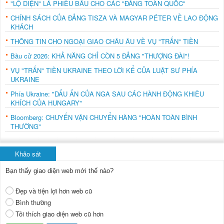
"LỘ DIỆN" LÁ PHIẾU BẦU CHO CÁC "ĐẢNG TOÀN QUỐC"
CHÍNH SÁCH CỦA ĐẢNG TISZA VÀ MAGYAR PÉTER VỀ LAO ĐỘNG
KHÁCH
THÔNG TIN CHO NGOẠI GIAO CHÂU ÂU VỀ VỤ "TRẤN" TIỀN
Bầu cử 2026: KHẢ NĂNG CHỈ CÒN 5 ĐẢNG "THƯỢNG ĐÀI"!
VỤ "TRẤN" TIỀN UKRAINE THEO LỜI KỂ CỦA LUẬT SƯ PHÍA
UKRAINE
Phía Ukraine: "DẤU ẤN CỦA NGA SAU CÁC HÀNH ĐỘNG KHIÊU
KHÍCH CỦA HUNGARY"
Bloomberg: CHUYẾN VẬN CHUYỂN HÀNG "HOÀN TOÀN BÌNH
THƯỜNG"
Khảo sát
Bạn thấy giao diện web mới thế nào?
Đẹp và tiện lợi hơn web cũ
Bình thường
Tôi thích giao diện web cũ hơn