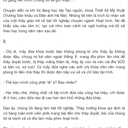
Chuyện diễn ra khi tôi đang học lớp Tạo nguồn, khoa Thiết kế Mỹ thuật
(Trường Sân khấu và Điện ảnh Hà Nội). Những lời trên là trích từ nhận xét
của một thầy giáo trẻ về bài tốt nghiệp chuyên ngành Hoạt hình. Nó đã
khắc sâu vào tâm trí, tạo cái nhìn toàn cảnh về ngôi trường mà tôi sẽ
theo học trong năm năm sau đó.
2.
- Chị ơi, mấy đứa khóa trước bảo không phong bì cho thầy ấy không
được đâu, chúng nó kể năm ngoái thằng X. mang đĩa phim lên nhà để
thầy duyệt trước, bị thầy mắng thậm tệ, thầy ấy còn lia vèo cái đĩa VCD
ra bàn cơ, sợ cực! Có mấy đứa nghe các anh chị khóa trên nên mang
phong bì đến nhà thầy thì được đón tiếp vui vẻ và chỉ bảo tận tình.
- Thế bọn mình cũng phải “đi” à? Bao nhiêu?
- Hai triệu nhé, thống nhất cả lớp mình đứa nào cũng hai triệu, chỉ được
đi ít hơn, cấm đứa nào đi cao hơn làm khổ những đứa khác.
Dạo ấy, chúng tôi đang làm bài tốt nghiệp. Thầy trưởng khoa qui định là
cứ hàng tuần sinh viên phải mang bài đến cho thầy duyệt, bài của chúng
tôi là tranh vẽ và đĩa làm mẩu phim hoạt hình.