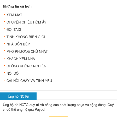
Những tin cũ hơn
XEM MẶT
CHUYỆN CHIỀU HÔM ẤY
ĐỢI TAXI
TÌNH KHÔNG BIÊN GIỚI
NHÀ BỐN BẾP
PHỐ PHƯỜNG CHỦ NHẬT
KHÁCH XEM NHÀ
CHỒNG KHÔNG NGHIỆN
NỐI DÕI
CÁI NỒI CHÁY VÀ TÌNH YÊU
Ủng hộ NCTG
Ủng hộ để NCTG duy trì và nâng cao chất lượng phục vụ cộng đồng.
Quý
vị có thể ủng hộ qua Paypal