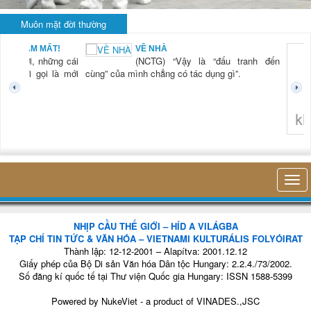
Muôn mặt đời thường
BẠN NAM MẤT!
VỀ NHÀ
TG) “Xời, những cái
(NCTG) “Vậy là “đấu tranh đến
tươi mới gọi là mới
cùng” của mình chẳng có tác dụng gì”.
không 
NHỊP CẦU THẾ GIỚI – HÍD A VILÁGBA
TẠP CHÍ TIN TỨC & VĂN HÓA – VIETNAMI KULTURÁLIS FOLYÓIRAT
Thành lập: 12-12-2001 – Alapítva: 2001.12.12
Giấy phép của Bộ Di sản Văn hóa Dân tộc Hungary: 2.2.4./73/2002.
Số đăng kí quốc tế tại Thư viện Quốc gia Hungary: ISSN 1588-5399
Powered by
NukeViet
- a product of
VINADES.,JSC