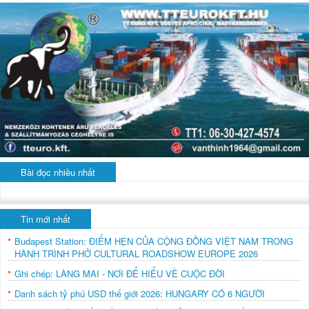
Bài đọc nhiều nhất
Tin mới nhất
Budapest Station: ĐIỂM HẸN CỦA CỘNG ĐỒNG VIỆT NAM TRONG
HÀNH TRÌNH PHỞ CULTURAL ROADSHOW EUROPE 2026
Ghi chép: LÀNG MAI - NƠI ĐỂ HIỂU VỀ CUỘC ĐỜI
Danh sách tỷ phú USD thế giới 2026: HUNGARY CÓ 6 NGƯỜI