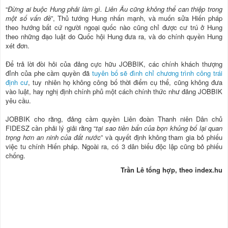
“
Đừng ai buộc Hung phải làm gì. Liên Âu cũng không thể can thiệp trong
một số vấn đề
”, Thủ tướng Hung nhấn mạnh, và muốn sửa Hiến pháp
theo hướng bất cứ người ngoại quốc nào cũng chỉ được cư trú ở Hung
theo những đạo luật do Quốc hội Hung đưa ra, và do chính quyền Hung
xét đơn.
Để trả lời đòi hỏi của đảng cực hữu JOBBIK, các chính khách thượng
đỉnh của phe cầm quyền đã
tuyên bố sẽ đình chỉ chương trình công trái
định cư
, tuy nhiên họ không công bố thời điểm cụ thể, cũng không đưa
vào luật, hay nghị định chính phủ một cách chính thức như đảng JOBBIK
yêu cầu.
JOBBIK cho rằng, đảng cầm quyền Liên đoàn Thanh niên Dân chủ
FIDESZ cần phải lý giải rằng “
tại sao tiền bẩn của bọn khủng bố lại quan
trọng hơn an ninh của đất nước
” và quyết định không tham gia bỏ phiếu
việc tu chính Hiến pháp. Ngoài ra, có 3 dân biểu độc lập cũng bỏ phiếu
chống.
Trần Lê tổng hợp, theo index.hu