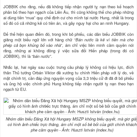
JOBBIK cho rằng, nếu đã không tiếp nhận người tỵ nạn theo kế hoạch
phân bổ theo hạn ngạch của Liên Âu, thì cũng không thể cho phép những
ai dùng tiền “mua” quy chế định cư cho mình tại nước Hung, nhất là trong
số đó có cả những kẻ có tiền án, và gây nguy hại cho an ninh Hungary.
Để thể hiện quan điểm đó, trong khi bỏ phiếu, các dân biểu JOBBIK còn
giăng một biểu ngữ lớn với hàng chữ “
Bán nước là kẻ vì tiền mà
cho
phép cả bọn khủng bố vào nhà
”, ám chỉ việc liên minh cầm quyền nói
rằng, những ai không đồng ý việc sửa đổi Hiến pháp (trong đó có
JOBBIK), thì là “
bán nước
”.
Nhắc lại, hai ngày sau cuộc trưng cầu pháp lý không có hiệu lực, đích
thân Thủ tướng Orbán Viktor đề xướng tu chính Hiến pháp với lý do, về
mặt chính trị, cần đáp ứng nguyện vọng của 3,3 triệu cử đi đã đi bỏ phiếu
và ủng hộ việc chính phủ Hung không tiếp nhận người tỵ nạn theo hạn
ngạch từ EU.
Nhóm dân biểu Đảng Xã hội Hungary MSZP không biểu quyết, mà giơ giấ
có hình ảnh chiếc trực thăng, ám chỉ một số bê bối của giới chính khách
phe cầm quyền - Ảnh: Huszti István (index.hu)