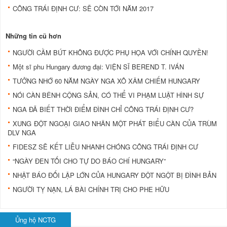
CÔNG TRÁI ĐỊNH CƯ: SẼ CÒN TỚI NĂM 2017
Những tin cũ hơn
NGƯỜI CẦM BÚT KHÔNG ĐƯỢC PHỤ HỌA VỚI CHÍNH QUYỀN!
Một sĩ phu Hungary đương đại: VIỆN SĨ BEREND T. IVÁN
TƯỞNG NHỚ 60 NĂM NGÀY NGA XÔ XÂM CHIẾM HUNGARY
NÓI CÀN BÊNH CỘNG SẢN, CÓ THỂ VI PHẠM LUẬT HÌNH SỰ
NGA ĐÃ BIẾT THỜI ĐIỂM ĐÌNH CHỈ CÔNG TRÁI ĐỊNH CƯ?
XUNG ĐỘT NGOẠI GIAO NHÂN MỘT PHÁT BIỂU CÀN CỦA TRÙM
DLV NGA
FIDESZ SẼ KẾT LIỄU NHANH CHÓNG CÔNG TRÁI ĐỊNH CƯ
“NGÀY ĐEN TỐI CHO TỰ DO BÁO CHÍ HUNGARY”
NHẬT BÁO ĐỐI LẬP LỚN CỦA HUNGARY ĐỘT NGỘT BỊ ĐÌNH BẢN
NGƯỜI TỴ NẠN, LÁ BÀI CHÍNH TRỊ CHO PHE HỮU
Ủng hộ NCTG