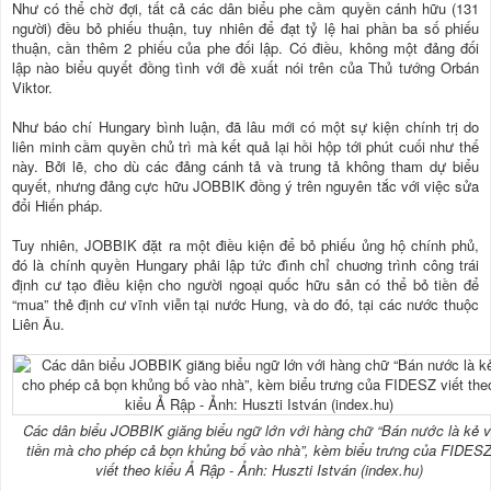
Như có thể chờ đợi, tất cả các dân biểu phe cầm quyền cánh hữu (131
người) đều bỏ phiếu thuận, tuy nhiên để đạt tỷ lệ hai phần ba số phiếu
thuận, cần thêm 2 phiếu của phe đối lập. Có điều, không một đảng đối
lập nào biểu quyết đồng tình với đề xuất nói trên của Thủ tướng Orbán
Viktor.
Như báo chí Hungary bình luận, đã lâu mới có một sự kiện chính trị do
liên minh cầm quyền chủ trì mà kết quả lại hồi hộp tới phút cuối như thế
này. Bởi lẽ, cho dù các đảng cánh tả và trung tả không tham dự biểu
quyết, nhưng đảng cực hữu JOBBIK đồng ý trên nguyên tắc với việc sửa
đổi Hiến pháp.
Tuy nhiên, JOBBIK đặt ra một điều kiện để bỏ phiếu ủng hộ chính phủ,
đó là chính quyền Hungary phải lập tức đình chỉ chuơng trình công trái
định cư tạo điều kiện cho người ngoại quốc hữu sản có thể bỏ tiền để
“mua” thẻ định cư vĩnh viễn tại nước Hung, và do đó, tại các nước thuộc
Liên Âu.
Các dân biểu JOBBIK giăng biểu ngữ lớn với hàng chữ “Bán nước là kẻ v
tiền mà cho phép cả bọn khủng bố vào nhà”, kèm biểu trưng của FIDES
viết theo kiểu Ả Rập - Ảnh: Huszti István (index.hu)