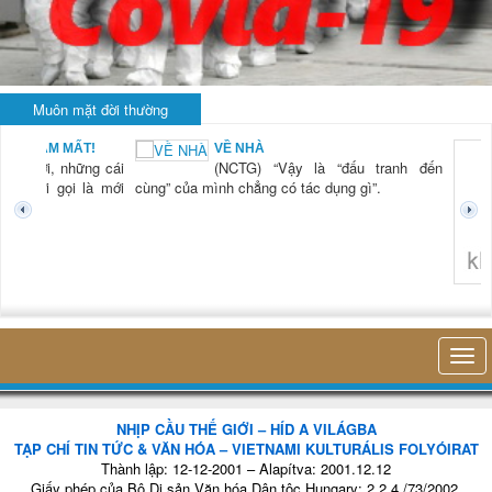
Muôn mặt đời thường
BẠN NAM MẤT!
VỀ NHÀ
TG) “Xời, những cái
(NCTG) “Vậy là “đấu tranh đến
tươi mới gọi là mới
cùng” của mình chẳng có tác dụng gì”.
không 
NHỊP CẦU THẾ GIỚI – HÍD A VILÁGBA
TẠP CHÍ TIN TỨC & VĂN HÓA – VIETNAMI KULTURÁLIS FOLYÓIRAT
Thành lập: 12-12-2001 – Alapítva: 2001.12.12
Giấy phép của Bộ Di sản Văn hóa Dân tộc Hungary: 2.2.4./73/2002.