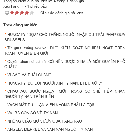
Tổng số điểm của bài viết là: 4 trong 1 đánh giá
Xếp hạng:
4
-
1
phiếu bầu
Click để đánh giá bài viết
Theo dòng sự kiện
HUNGARY "DỌA" CHỞ THẲNG NGƯỜI NHẬP CƯ TRÁI PHÉP QUA
BRUSSELS
Từ giữa tháng 9/2024: ĐỨC KIỂM SOÁT NGHIÊM NGẶT TRÊN
TOÀN TUYẾN BIÊN GIỚI
Quyền chọn nơi cư trú: CÓ NÊN ĐƯỢC XEM LÀ MỘT QUYỀN PHỔ
QUÁT?
VÌ SAO VÀ PHẢI CHĂNG...
HUNGARY: BỎ ĐÓI NGƯỜI XIN TỴ NẠN, BỊ EU XỬ LÝ
CHÂU ÂU: BƯỚC NGOẶT MỚI TRONG CƠ CHẾ TIẾP NHẬN
NGƯỜI TỴ NẠN TRÊN BIỂN
VẠCH MẶT DƯ LUẬN VIÊN KHÔNG PHẢI LÀ TỘI!
VÀI BA CON SỐ VỀ TỴ NẠN
NHỮNG GIẤC MƠ VƯƠN QUA HÀNG RÀO
ANGELA MERKEL VÀ VẤN NẠN NGƯỜI TỴ NẠN