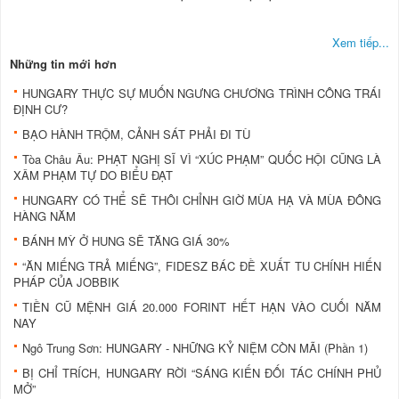
Xem tiếp...
Những tin mới hơn
HUNGARY THỰC SỰ MUỐN NGƯNG CHƯƠNG TRÌNH CÔNG TRÁI
ĐỊNH CƯ?
BẠO HÀNH TRỘM, CẢNH SÁT PHẢI ĐI TÙ
Tòa Châu Âu: PHẠT NGHỊ SĨ VÌ “XÚC PHẠM” QUỐC HỘI CŨNG LÀ
XÂM PHẠM TỰ DO BIỂU ĐẠT
HUNGARY CÓ THỂ SẼ THÔI CHỈNH GIỜ MÙA HẠ VÀ MÙA ĐÔNG
HÀNG NĂM
BÁNH MỲ Ở HUNG SẼ TĂNG GIÁ 30%
“ĂN MIẾNG TRẢ MIẾNG”, FIDESZ BÁC ĐỀ XUẤT TU CHÍNH HIẾN
PHÁP CỦA JOBBIK
TIỀN CŨ MỆNH GIÁ 20.000 FORINT HẾT HẠN VÀO CUỐI NĂM
NAY
Ngô Trung Sơn: HUNGARY - NHỮNG KỶ NIỆM CÒN MÃI (Phần 1)
BỊ CHỈ TRÍCH, HUNGARY RỜI “SÁNG KIẾN ĐỐI TÁC CHÍNH PHỦ
MỞ”