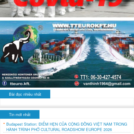
Bài đọc nhiều nhất
Tin mới nhất
Budapest Station: ĐIỂM HẸN CỦA CỘNG ĐỒNG VIỆT NAM TRONG
HÀNH TRÌNH PHỞ CULTURAL ROADSHOW EUROPE 2026