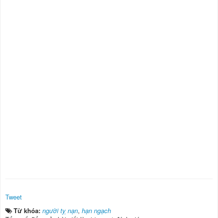
Tweet
Từ khóa:
người tỵ nạn
,
hạn ngạch