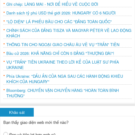
Ghi chép: LÀNG MAI - NƠI ĐỂ HIỂU VỀ CUỘC ĐỜI
Danh sách tỷ phú USD thế giới 2026: HUNGARY CÓ 6 NGƯỜI
"LỘ DIỆN" LÁ PHIẾU BẦU CHO CÁC "ĐẢNG TOÀN QUỐC"
CHÍNH SÁCH CỦA ĐẢNG TISZA VÀ MAGYAR PÉTER VỀ LAO ĐỘNG
KHÁCH
THÔNG TIN CHO NGOẠI GIAO CHÂU ÂU VỀ VỤ "TRẤN" TIỀN
Bầu cử 2026: KHẢ NĂNG CHỈ CÒN 5 ĐẢNG "THƯỢNG ĐÀI"!
VỤ "TRẤN" TIỀN UKRAINE THEO LỜI KỂ CỦA LUẬT SƯ PHÍA
UKRAINE
Phía Ukraine: "DẤU ẤN CỦA NGA SAU CÁC HÀNH ĐỘNG KHIÊU
KHÍCH CỦA HUNGARY"
Bloomberg: CHUYẾN VẬN CHUYỂN HÀNG "HOÀN TOÀN BÌNH
THƯỜNG"
Khảo sát
Bạn thấy giao diện web mới thế nào?
Đẹp và tiện lợi hơn web cũ